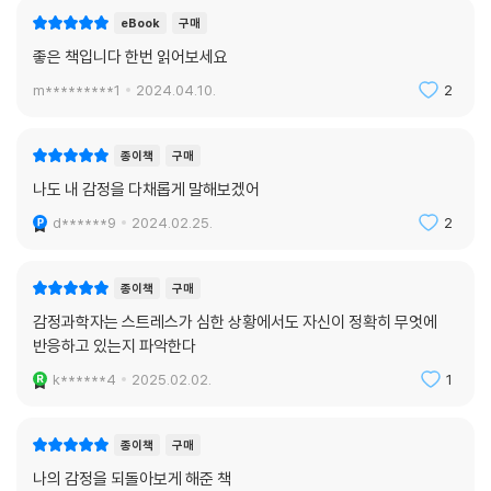
사람이 직접 만나기 힘든 비대면 상황이 급속히 늘어나는 현재, 우리의 감
eBook
구매
정은 무사한가? 『감정의 발견』은 그 질문에 대한 종합적이면서도 흥미로
좋은 책입니다 한번 읽어보세요
운 답변이 되어 줄 것이다.
m*********1
2024.04.10.
2
종이책
구매
나도 내 감정을 다채롭게 말해보겠어
d******9
2024.02.25.
2
종이책
구매
감정과학자는 스트레스가 심한 상황에서도 자신이 정확히 무엇에
반응하고 있는지 파악한다
k******4
2025.02.02.
1
종이책
구매
나의 감정을 되돌아보게 해준 책