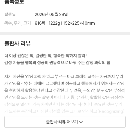
품목정보
3. 부모가 가르쳐주지 않았다
4. 학교에서도 가르쳐주지 않았다
발행일
2026년 05월 29일
5. 빠른 해결책만 찾으려 한다
6. 예방보다 치료를 우선한다
쪽수, 무게, 크기
816쪽 | 1222g | 152*225*40mm
7. 감정 조절을 위한 제도적 지원이 없다
출판사 리뷰
제2부 감정 조절의 의미와 원리
제3장 감정 조절이란 무엇인가?
더 이상 괜찮은 척, 멀쩡한 척, 행복한 척하지 말라!
감정의 정의: 느낌, 기분과 어떻게 다른가
감성 지능을 행복과 성공의 원동력으로 바꿔 주는 감정 과학의 힘
감정 조절이란 ‘반응’을 다스리는 일
감정 조절은 성격도, 능력도, 만병통치약도 아니다 감정 조절의 첫걸음: 뜨
자기 자신을 ‘감정 과학자’라고 부르는 마크 브래킷 교수는 지금까지 우리
거움과 차가움 사이에서 균형 잡기
가 감정을 감추는 데에만 급급했다며 성공하고 행복해지기 위해서는 감정
감정을 다루는 다섯 가지 전략, PRIME
을 현명하게 활용해야 한다고 주장한다. 두려움, 소외감, 분노 같은 부정적
좋은 감정도 조절이 필요하다
인 감정을 느끼는 것은 잘못이 아니다. 기쁨, 유쾌함, 활발함 같은 긍정적인
감정으로 일상이 가득 차야만 한다는 생각도 착각이다. 중요한 것은 우리
제4장 감정 조절을 실천하는 법
가 느끼는 복잡하고 다양한 감정을 있는 그대로 인식하고(Recognizing)
감정 조절, 행복한 삶의 필수 조건
정확하게 이해하고(Understanding) 구체적인 이름을 붙이는(Labelin
감정 조절의 4단계
출판사 리뷰 더보기
g) 과정이다. 그리고 더 나아가 그런 감정을 솔직하게 표현하고(Expressi
우리가 사는 세상은 감정을 다루는 힘이 필요하다