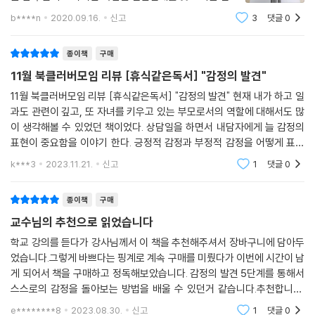
생각의 방향을 바꾸는 인지 전략
사회의 구성원으로서 우리는 자기 자신의 솔직한 감정을
기법이 도입되었으며, 스트레스와 번아웃이 감소하고 학교 분위기가 좋아
b****n
2020.09.16.
신고
3
댓글
0
1. 공간적 거리 두기
표현하기 어려운 현실에 살고 있다.자기 자신의 감정을 애
지며 학업 성취도가 향상되는 결과가 나타났다. 다음은 실제로 감정 훈련
2. 시간적 거리 두기
써 외면하거나 감추며 혹시나 이런 감
워크숍을 경험한 학생들의 반응이다.
종이책
구매
3. 거리를 둔 자기 대화
4. 재평가
11월 북클러버모임 리뷰 [휴식같은독서] "감정의 발견"
“나의 약한 면을 보여 주는 것이 우정을 비롯해 더 깊은 관계를 쌓을 훌륭
5. 시각화
11월 북클러버모임 리뷰 [휴식같은독서] "감정의 발견" 현재 내가 하고 일
한 기회라는 점을 알게 됐다. 때로는 다른 사람에게 그러하듯 자신에게도
인지 전략에서 잊지 말아야 할 것
과도 관련이 깊고, 또 자녀를 키우고 있는 부모로서의 역할에 대해서도 많
온화해야 하고, 다른 사람을 이해하듯 자신도 이해해야 한다는 것 또한 배
이 생각해볼 수 있었던 책이었다. 상담일을 하면서 내담자에게 늘 감정의
웠다.”
제11장 사람들과의 관계를 통해 감정의 힘 기르기 감정은 관계 속에서 조
표현이 중요함을 이야기 한다. 긍정적 감정과 부정적 감정을 어떻게 표현
율된다
하고 내면화해야 하는가에 대해서 늘 생각해왔던 부분이었는데 이번 독서
k***3
2023.11.21.
신고
1
댓글
0
“차분함, 평온함, 집중력, 전반적인 행복은 모두 내 손이 닿는 곳에 있다.
모임에서 감정의
감정 지원군을 고르는 기준
이번 워크숍에서 깨달은 지혜를 내재화하기만 하면 된다.” (_p.316, ‘제1
관계에 도움이 되지 않는 세 가지 공동 조절 방식
종이책
구매
0장 학교에서의 감정’ 중에서)
감정 조절에 관계를 활용하는 다섯 가지 방법
교수님의 추천으로 읽었습니다
오늘날 많은 직업이 고도의 의사소통 능력을 요구하고 있기에 특히 감성
제12장 감정 조절 예산 최적화하기
학교 강의를 듣다가 강사님께서 이 책을 추천해주셔서 장바구니에 담아두
능력이 중요해지고 있다. 그런데 아이러니하게도 온라인으로 연결성이 강
었습니다.그렇게 바쁘다는 핑계로 계속 구매를 미뤘다가 이번에 시간이 남
감정 조절 예산을 좌우하는 세 가지 요소
화되면서 각종 감정 노동과 완전히 새로운 종류의 고통에 시달리는 것이
게 되어서 책을 구매하고 정독해보았습니다. 감정의 발견 5단계를 통해서
신체 활동으로 감정 조절 기술을 향상시킬 수 있다
현대인의 일상이기도 하다. 이런 문제를 해결하고 싶다면 더더욱 자신과
스스로의 감정을 돌아보는 방법을 배울 수 있던거 같습니다.추천합니다.
올바른 영양 섭취로 감정의 건강을 유지하자
타인의 감정에 주목해야 한다. 각자의 나약함을 인정하고 서로 감정을 더
이 책울 톤해서 주변과의 관계릉 더 매끄럽게 하고 스스로의 의사표현을
수면은 지친 감정의 회복을 돕는다
e********8
2023.08.30.
신고
1
댓글
0