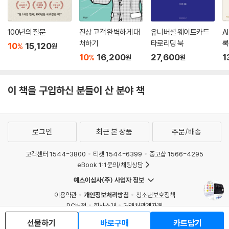
100년의 질문
진상 고객 완벽하게 대
유니버셜 웨이트카드
A
처하기
타로리딩 북
록
10
15,120
%
원
10
16,200
27,600
1
%
원
원
이 책을 구입하신 분들이 산 분야 책
로그인
최근 본 상품
주문/배송
고객센터 1544-3800
티켓 1544-6399
중고샵 1566-4295
eBook 1:1문의/채팅상담
예스이십사(주) 사업자 정보
이용약관
개인정보처리방침
청소년보호정책
PC버전
회사소개
거래처관계자께
도서홍보
광고
선물하기
바로구매
카트담기