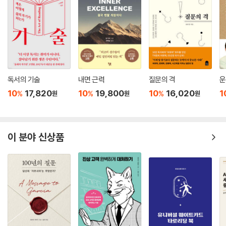
독서의 기술
내면 근력
질문의 격
운
10
17,820
10
19,800
10
16,020
1
%
%
%
원
원
원
이 분야 신상품