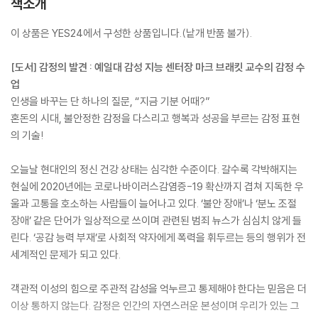
책소개
이 상품은 YES24에서 구성한 상품입니다.(낱개 반품 불가).
[도서] 감정의 발견 : 예일대 감성 지능 센터장 마크 브래킷 교수의 감정 수
업
인생을 바꾸는 단 하나의 질문, “지금 기분 어때?”
혼돈의 시대, 불안정한 감정을 다스리고 행복과 성공을 부르는 감정 표현
의 기술!
오늘날 현대인의 정신 건강 상태는 심각한 수준이다. 갈수록 각박해지는
현실에 2020년에는 코로나바이러스감염증-19 확산까지 겹쳐 지독한 우
울과 고통을 호소하는 사람들이 늘어나고 있다. ‘불안 장애’나 ‘분노 조절
장애’ 같은 단어가 일상적으로 쓰이며 관련된 범죄 뉴스가 심심치 않게 들
린다. ‘공감 능력 부재’로 사회적 약자에게 폭력을 휘두르는 등의 행위가 전
세계적인 문제가 되고 있다.
객관적 이성의 힘으로 주관적 감성을 억누르고 통제해야 한다는 믿음은 더
이상 통하지 않는다. 감정은 인간의 자연스러운 본성이며 우리가 있는 그