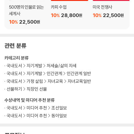
감사의 말
500명의 인물로 읽는
카피 수업
미국 전쟁사
세계사
참고 문헌
10
28,800
10
22,500
%
%
원
원
10
22,500
%
원
『감정 수업』
이 책에 보내는 찬사
프롤로그: 감정 조절은 인생을 바꾸는 기술이다
관련 분류
제1부 우리는 지금 어디에 있는가?
카테고리 분류
제1장 모두가 감정을 잘 다루는 세상이 된다면
국내도서
자기계발
처세술/삶의 자세
동료와 진심 어린 소통으로 협력한다
국내도서
자기계발
인간관계
인간관계 일반
용기를 내어 배우자와 진실한 대화를 시작한다
국내도서
가정 살림
자녀교육
자녀교육일반
아이의 감정 신호를 읽고 든든한 조력자가 된다
선물하기
직장인 선물
친구의 슬픔을 존중하며 회복하도록 돕는다
수상내역 및 미디어 추천 분류
누구도 감정에 휘둘리지 않는 세상
국내도서
미디어 추천
조선일보
제2장 우리가 감정을 잘 다루지 못하는 일곱 가지 이유
국내도서
미디어 추천
동아일보
1. 감정의 가치를 과소평가한다
2. 관리의 대상이라는 사실을 인식하지 못한다