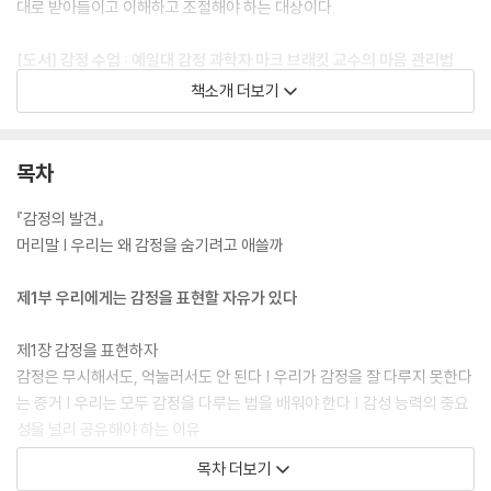
대로 받아들이고 이해하고 조절해야 하는 대상이다.
[도서] 감정 수업 : 예일대 감정 과학자 마크 브래킷 교수의 마음 관리법
(부록 : 무드 미터)
책소개 더보기
* 문요한 작가, 앤절라 더크워스, 애덤 그랜트, 비벡 머시, 리사 다무르 등
심리학 석학들의 극찬!
* 전 세계 5,000여 학교에서 활용되는 정서 교육법 ‘룰러’와 ‘무드 미터’
목차
개발자, 마크 브래킷 교수가 알려주는 감정 조절의 기술!
* 일과 관계, 학교와 가정에서 감정 소모에 지친 이들을 위한 마음 회복 필
『감정의 발견』
독서!
머리말 | 우리는 왜 감정을 숨기려고 애쓸까
드라마 〈모두가 자신의 무가치함과 싸우고 있다〉에는 감정을 색과 단어로
제1부 우리에게는 감정을 표현할 자유가 있다
표시하는 ‘감정워치’가 등장한다. 화가 나거나 상처를 받으면 빨간색으로
변하며 ‘분노’, ‘억울’ 같은 단어가 뜨고, 즐겁거나 편안할 때는 초록색으로
제1장 감정을 표현하자
바뀌며 ‘안심’, ‘설렘’ 같은 감정을 보여주는 식이다. 드라마에선 설정이지
감정은 무시해서도, 억눌러서도 안 된다 | 우리가 감정을 잘 다루지 못한다
만, 실제로 감정을 4가지 색(빨강, 노랑, 파랑, 초록)과 감정을 나타내는
는 증거 | 우리는 모두 감정을 다루는 법을 배워야 한다 | 감성 능력의 중요
표현(‘초조한’, ‘활발한’, ‘슬픈’, ‘편한’ 등)으로 알려주는 도구가 존재한다.
성을 널리 공유해야 하는 이유
바로 예일대 감성 지능 센터의 마크 브래킷 교수와 연구진이 개발한 감정
목차 더보기
그래프 ‘무드 미터’(Mood Meter)다. 브래킷 교수는 감정을 다루는 5단
제2장 감정은 정보이다