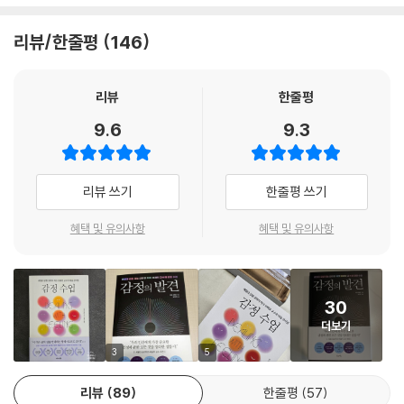
ng) 건전하고 건강한 방식으로 조절할(Regulating) 수 있어야 서로 바람
직한 방향으로 소통하는 관계와 사회를 만들 수 있다.
제5장 공동 조절, 감정의 상호작용
리뷰/한줄평
146
건강한 공동 조절이 의미하는 것
저자가 개발한 감정을 다루는 다섯 가지 기술, 즉 RULER 기법은 감정을
공동 조절은 모든 관계의 바탕이다
대하는 데 가장 영향력이 크고 효과가 빠른 접근 방식이다. 감정 인식하기,
리뷰
한줄평
해로운 공동 조절도 있다
감정 이해하기, 감정에 이름 붙이기까지의 세 단계는 감정을 인지하는 데
공동 조절은 어릴 때부터 시작된다
9.6
9.3
활용하는 ‘사고 기술’이다. 이 기술을 좀 더 잘 배우고 쓰기 위한 보조 도구
공동 조절은 순환하고 이어진다
로 저자는 무드 미터(Mood Meter)를 활용하라고 제안한다. 무드 미터는
인간이 경험하는 다채로운 감정을 한데 모아 놓은 그래프로, 우리의 기분
제6장 관계 속에서 공동 조절을 활용하는 법
리뷰 쓰기
한줄평 쓰기
을 정확하게 세분화하여 알아차리는 데 크게 도움을 준다.(무드 미터는 책
공동 조절은 묻는 것에서 시작한다
속 삽지로 들어가 있다.) 그다음으로 감정 표현하기와 감정 조절하기의 단
혜택 및 유의사항
혜택 및 유의사항
공동 조절 전략의 세 유형
계는 실생활에서 우리의 감정을 드러내고 다스리는 데 활용하는 ‘행동 기
공동 조절은 전염된다
술’이다. 감정 조절하기가 특히 어려운데 저자는 마음 챙김 호흡, 전망하기,
공동 조절도 연습이 필요하다
주의 돌리기, 인지 재구조화, 메타 모먼트(Meta-Moment) 등 구체적인
30
전략을 통해 끊임없이 연습하고 시도하라고 권한다.
제3부 감정 조절을 위한 첫걸음
더보기
제7장 감정을 받아들이는 태도를 바꿔라
감정을 자유롭게 표현하도록 허용하면서, 동시에 실패해도 괜찮다는 여지
3
5
감정에 대한 또 다른 감정, 메타 감정
를 자신에게 줘야 한다. 실패한 뒤에는 다시 시도하면 된다. 한두 번 깊게
감정을 있는 그대로 받아들이자
리뷰
89
한줄평
57
호흡하고 최고의 자아를 떠올리고 첫 단계부터 다시 시작하자. 그런 순간
마인드셋과 감정의 관계