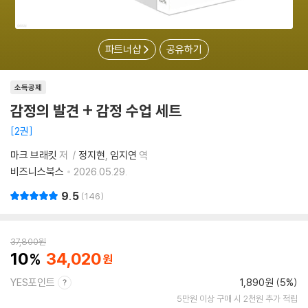
파트너샵
공유하기
소득공제
감정의 발견 + 감정 수업 세트
2권
마크 브래킷
저
정지현
임지연
역
비즈니스북스
2026.05.29.
9.5
146
37,800
원
10
34,020
YES포인트
1,890원 (5%)
5만원 이상 구매 시 2천원 추가 적립