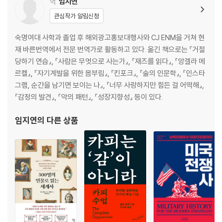
역
임지연
생이 감정적으로 가까운 관계가 되면 학습 효율도 더 높아진다 | 감정 과학
관심작가 알림신청
자이자 자상한 시민으로 성장하기 위해 반드시 필요한 감성 능력 교육 | 감
성 능력 덕분에 지독한 괴롭힘과 외로움을 극복할 수 있었다 | 아이들의 감
숙명여대 사학과 졸업 후 해외광고홍보대행사와 CJ ENM을 거쳐 현
성 능력이 발달하려면 어른을 포함한 마을 전체가 함께 배워야 한다 | 모두
재 바른번역에서 전문 번역가로 활동하고 있다. 옮긴 책으로는 『거절
가 긍정적인 관계를 맺기 위한 감정 교육 과정 | 오늘날 대학생에게 필요한
당하기 연습』, 『사람은 무엇으로 사는가』, 『재즈를 읽다』, 『앙겔라 메
경쟁력은 사회?정서적 능력이다 | 감정 교육 프로그램 덕분에 마음의 평화
르켈』, 『자기계발을 위한 몸부림』, 『킨포크』, 『술의 인문학』, 『인스타
를 얻었다 | 감정이라는 지혜를 풀어 주면 건강한 아이들을 길러 낼 수 있다
그램, 순간을 남기면 보이는 나』, 『너무 사랑하지만 힘든 걸 어떡해』,
『감정의 발견』, 『악의 패턴』, 『성장지향성』 등이 있다.
제11장 직장에서의 감정
오늘날에는 특히 감성 능력이 업무 성과를 좌우한다 | 리더는 조직에서 감
임지연
의 다른 상품
정이 어떤 역할을 하는지 이해해야 한다 | 감성 능력 부족과 비즈니스 실패
는 상관이 있는가 | 과도한 업무 몰입과 번아웃 증후군은 언제나 함께 온다
| 진짜 훌륭한 리더를 만드는 것은 감성 지능이다 | 나쁜 상사는 감성 지능
이 낮고 좋은 상사는 감성 지능이 높다 | 만약 사장이 당신의 감정을 무시한
다면 돌아보지 말고 회사를 떠나라 | 최고의 직원은 감정의 힘을 인정하는
회사에 끌린다
맺음말 | 감정 혁명을 이루자