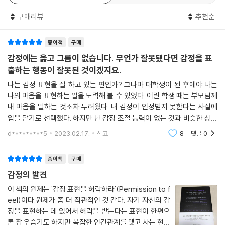
에는 다른 사람에게 하듯 자신을 용서하는 용기도 필요하다. 용기란 시도
성장 마인드셋을 만드는 칭찬의 기술
구매리뷰
추천순
했던 모든 방법이 실패했을 때 전문적인 도움을 구한다는 의미이기도 하
다. (_p.239, ‘제8장 감정 조절하기’ 중에서)
제8장 감정에 정확한 이름을 붙여라
종이책
구매
감정에 이름 붙이기를 피하는 이유
기쁘다, 슬프다, 기분 나쁘다…
감정에는 옳고 그름이 없습니다. 무언가 잘못됐다면 감정을 표
감정에 이름 붙이기의 효과
딱 세 단어로 감정을 표현하기에 우리 존재는 너무 복잡하다
출하는 행동이 잘못된 것이겠지요.
감정에 이름을 붙이는 3단계
내 기분을 제대로 알아차렸을 뿐인데 인생이 바뀌는 기적!
나는 감정 표현을 잘 하고 있는 편인가? 그나마 대학생이 된 후에야 나는
나의 마음을 표현하는 일을 노력해 볼 수 있었다. 어린 학생 때는 부모님께
제4부 나를 지키고 관계를 살리는 감정 조절의 기술
왜 가정과 학교에 감정 기술을 교육하고 훈련하는 과정이 필요할까? 어린
내 마음을 말하는 것조차 두려웠다. 내 감정이 인정받지 못한다는 사실에
제9장 몸과 마음을 고요하게 하기
시절 마크 브래킷 교수를 구원해 준 마빈 삼촌은 20년간 뉴욕에서 중학교
입을 닫기로 선택했다. 하지만 난 감정 조절 능력이 없는 것과 비슷한 상태
호흡과 반응 속도의 관계
교사로 일하며 중요한 사실을 깨달았다. 어린이들이 성공을 향해 가는 교
였었기에, 당연히 입을 닫았지만 행동으로 감정이 잘못 분출되었다. 그러
마음을 다스리는 호흡의 기술
d*********5
2023.02.17.
신고
8
댓글
0
면 부모
육 과정에 ‘감정을 받아들이고 현명하게 사용하는 능력’과 관련된 내용이
마음챙김으로 ‘자극’과 ‘나’를 분리하라
빠져 있었다. 만약 모든 아이가 감성 능력을 습득하며 성장한다면 그들은
마음챙김을 방해하는 소셜 미디어
종이책
구매
자연스레 더 나은 어른이 될 것이고 스스로 행복한 삶을 살아갈 수 있을 뿐
일상에서 실천하는 마음챙김
감정의 발견
만 아니라 건전한 세상을 만드는 데도 기여할 수 있을 것이다.
네 가지 마음챙김 훈련
이 책의 원제는 '감정 표현을 허락하라'(Permission to f
마음챙김은 도움이 된다, 하지만 충분하진 않다
eel)이다.원제가 좀 더 직관적인 것 같다. 자기 자신의 감
이 부분에 주목한 저자는 예일대 아동 연구 센터 교수로서 대학교 안에 감
정을 표현하는 데 있어서 허락을 받는다는 표현이 한편으
성 지능 센터를 설립하여 RULER 기법을 광범위하게 전파하기 위해 노력
제10장 생각의 방향 바꾸기
론 참 우습기도 하지만 복잡한 인간관계를 맺고 사는 현대
하고 있다. 현재 미국 전역과 전 세계에 걸쳐 2000여 곳의 학교에 RULER