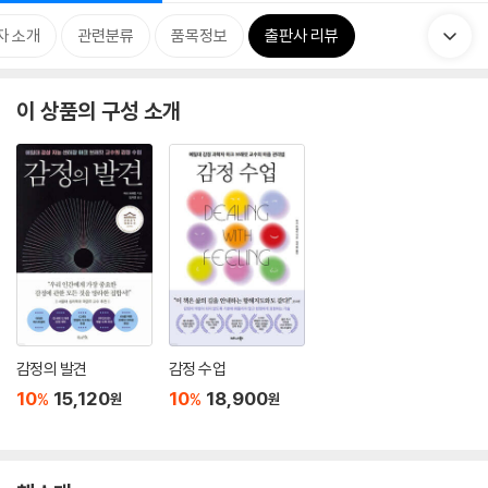
자 소개
관련분류
품목정보
출판사 리뷰
이 상품의 구성 소개
감정의 발견
감정 수업
10
15,120
10
18,900
%
%
원
원