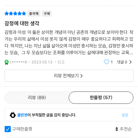
잘 할 수 있게끔 도
많이 표현하는 것이 회사 분위기를 개선하고 최고의 인재를 끌어들이는 방
법이다.
제5부 감정 조절도 습관이다
종이책
구매
제13장 아이들도 감정 조절을 배울 수 있다
감정에 대한 생각
제너럴 일렉트릭의 전설적인 경영 전문가 잭 웰치(Jack Welch)는 이렇
교실은 감정 조절의 실험실이다
게 말했다. “감성 지능을 가진 사람은 학교 성적이 좋은 사람보다 훨씬 드
감정과 이성. 이 둘은 상이한 개념이 아닌 공존의 개념으로 보아야 한다. 작
감정조절은 가르칠 수 있는 기술이다
가는 우리의 삶에서 이성 못지 않게 감정이 매우 중요하다고 피력하고 있
물지만 내 경험상 실제로 훌륭한 리더를 만드는 건 감성 지능입니다. 절대
교실에서의 감정 조절 연습
다. 하지만, 나는 지난 삶을 살아오며 이성만 중시하는 모습, 감정만 중시하
무시해선 안 됩니다.” (_p.337, ‘제11장 직장에서의 감정’ 중에서)
감정 조절은 평생 연습해야 하는 영역이다
는 모습, 그 두 모습보다는 조화를 이루어가는 삶에대해 권장하는 교육과
방식을 배워왔다. 감정은 중요하지만 그것을 어떻게 표현하는 가는 또한
이 책은 감정을 어떻게 대하고 다뤄야 할지를 전 세계 독자에게 공유하기
r******6
2023.05.13.
신고
1
댓글
0
제14장 메타 모먼트, 최고의 내가 되는 순간
중요하다.
위한 결과로, 감정 연구의 정수(精髓)라고 해도 과언이 아니다. 감정 문제
감정 조절은 최고의 나를 만들어준다
리뷰 전체보기
로 끊임없이 크고 작은 어려움을 겪는 수많은 사람들을 향해 저자는 이 악
메타 모먼트: 최고의 자아를 선택하는 기술
순환의 고리를 끊고 지혜롭고 현명하게 감정 문제에 대처하자고 이야기한
‘최고의 나’와 ‘지금의 나’ 사이의 거리 좁히기
다. 코로나바이러스감염증-19로 한층 각박해진 현실과 관련해 저자는 최
완벽하지 않아도 된다
리뷰
89
한줄평
57
근 〈퍼블리셔스 위클리〉와의 인터뷰에서 다음과 같이 말했다. “미친 듯이
말도 안 되는 상황이지만 이런 조건을 끌어안고 살아가는 법을 배워야 합
에필로그: 모두가 감정 조절을 잘하는 세상이 정말로 온다면
니다. 면대면이든 온라인이든 인간관계는 인간관계입니다. 집에서 온라인
클린봇
이 부적절한 글을 감지 중입니다.
설정
부록: 감정 조절 기술을 위한 실용 가이드
수업을 듣든 학교 교실에서 수업을 듣든 학생들은 감정을 느낍니다. 한 교
감사의 말
장 선생님이 말씀하셨듯이 ‘학교가 아니라 사람이 곧 환경’입니다. 저는 가
구매한줄평
추천순
참고 자료, 정신 건강 자료
상 세계에서 더더욱 RULER 기법을 활용해야 한다고 생각합니다.” 사람과
참고문헌