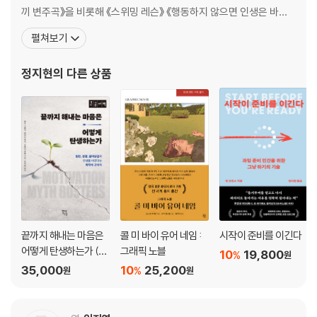
제8장 감정 조절하기
끼 변주곡》을 비롯해 《스위밍 레슨》 《행동하지 않으면 인생은 바뀌
가장 쉬우면서도 어려운 기술, 감정 조절하기 | 감정은 서로 영향을 주고받
지 않는다》 《5년 후 나에게》 《창조적 행위 : 존재의 방식》 《타이탄의
펼쳐보기
기에 ‘협력적’으로 조절해야 한다 | 감정 조절은 어떤 감정이라도 마음껏 느
도구들》 《우리는 모두 죽는다는 것을 기억하라》 《학습의 재발견》
껴도 된다고 허락하는 행위 | 신체가 건강해야 감정도 건강해진다
《진짜 좋아하는 일만 하고 사는 법》 《사람은 생각하는 대로 된다》
정지현
의 다른 상품
《지금 하지 않으면 언제 하겠는가》 등
제3부 행복과 성공을 부르는 감정 기술 적용법
제9장 가정에서의 감정
부모가 감정을 능숙하게 다루면 아이들도 자연스레 따라 배운다 | 아이의
감정을 외면하기 위해 핸드폰으로 도망치지 말라 | 우리가 어렸을 때 어떤
가정에서 자라났는지 생각해 보자 | 부모가 감정을 조절할 줄 알아야 아이
도 감정을 조절할 수 있다 | 내가 이상적으로 생각하는 ‘최고의 자아’를 상
상하라 | 아이들은 끊임없이 부모를 관찰한다 | 가정에서 어떤 감정을 느끼
기를 바라는지 ‘헌장’을 만들라 | 부모가 먼저 감정 조절하기 기술을 익혀야
끝까지 해내는 마음은
콜 미 바이 유어 네임 :
시작이 준비를 이긴다
하는 이유 | 누군가가 나를 심리적으로 공격할 때, 감성 지능이라는 방어
어떻게 탄생하는가 (큰
그래픽 노블
10
19,800
%
원
도구가 필요하다
글자책)
35,000
10
25,200
%
원
원
제10장 학교에서의 감정: 유치원부터 대학교까지
아이들의 감성 능력을 키우려면 학교와 교사가 바뀌어야 한다 | 교사와 학