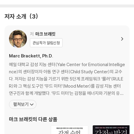
계 프레임워크 ‘룰러’(RULER)와 함께 이 도구를 개발했고, 현재 전 세계
감성 지능이란 무엇인가 | 감정은 왜 필요한가 | 감정과 학습 능력의 상관
5,000여 학교에서 아이들의 정서 교육에 활용되고 있다.
관계 | 감정과 의사 결정의 상관관계 | 감정과 관계의 상관관계 | 감정과 건
저자 소개
3
강의 상관관계 | 감정과 창의성의 상관관계
베스트셀러 『감정의 발견』에서 브래킷 교수는 우리가 얼마나 다양한 감정
을 느끼며 살아가는지, 그리고 그 감정을 표현하는 일이 왜 중요한지 이야
제3장 감정 과학자가 되는 법
저
마크 브래킷
기했다. 이번 책에서 그는 한 걸음 더 나아가, 감정을 없애거나 억누르는 대
우리는 생각보다 감정에 더 많이 휘둘린다 | 누구나 감정을 배우고 감성 지
관심작가 알림신청
신 감정에 대한 반응을 조절하는 법을 알려준다.
능을 향상할 수 있다 | 감성 능력을 구성하는 다섯 가지 요소 | 감성 지능은
우리 인생에서 IQ만큼 중요하다 | 감성 지능이 높은 사람이 뛰어난 성과를
Marc Brackett, Ph.D.
우리는 흔히 삶의 다양한 영역(일, 우정, 사랑, 가족 관계 등)에서 겪는 문
얻는다 | 성공의 필수 요소는 감성 지능에서 나온다
예일 대학교 감성 지능 센터(Yale Center for Emotional Intellige
제를 상황이나 타인의 태도 때문이라고 생각한다. 하지만 돌이켜보면 많은
nce)의 센터장이자 아동 연구 센터(Child Study Center)의 교수
경우, 문제를 키운 것은 사건 자체보다 그때 감정에 어떻게 반응했는가였
제2부 감정을 다루는 다섯 가지 기술
다. 저자는 감성 지능을 기르기 위한 5단계 프레임워크 ‘룰러’(RULE
다. 감정이 폭발해 관계를 망쳤는가? 중요한 순간 불안에 압도되어 아무 말
R)와 그 핵심 도구인 ‘무드 미터’(Mood Meter)를 감성 지능 센터
도 하지 못했나? 아니면 압박 속에서도 침착함을 유지하며 더 나은 결과를
제4장 감정 인식하기
연구진과 함께 개발했다. ‘무드 미터’는 감정을 에너지와 기분의 유쾌
만들어냈는가? 순간의 반응은 이후의 관계와 선택, 삶의 만족도에까지 큰
나의 ‘진짜’ 감정을 바깥으로 꺼내기 어려운 이유 | 감정을 인식하고 측정하
함 정도를 기준으로 빨강, 노랑, 파랑, 초록의 네 가지 컬러 영역으로
펼쳐보기
영향을 미친다.
는 도구, 무드 미터 | 우리 감정은 끊임없이 오해받는다 | 과연 표정만으로
나누어 자신의 감정을 보다 정확히 인식하도록 돕는다. 현재 ‘룰러’ 프
상대의 감정을 눈치챌 수 있을까 | 감정을 인식하고 해석하는 과정에서 작
로그램은 전 세계 5,000여 학교에서 정서 학습에 도입
마크 브래킷
의 다른 상품
인간은 매일 끊임없이 감정을 느끼며 살아간다. 그렇기에 감정을 의식적이
용하는 수많은 편견들
고 전략적으로 다루는 법을 배워야 한다. 다행히 감정 조절은 타고난 소수
만의 능력이 아니다. 누구나 배우고 연습하며 다듬을 수 있는 기술이다. 이
제5장 감정 이해하기