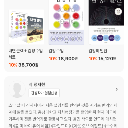
책은 감정을 삶의 자원으로 활용하는 법을 알려준다. 부모와 자녀, 교사, 직
감정의 밑바닥에는 대체 무엇이 깔려 있는가 | 감정을 이해하려면 끊임없
장인 등 감정 소모에 지친 독자들에게 감정에 휘둘리지 않고 삶을 더 안정
이 질문을 던져야 한다 | 감정의 원인을 끈질기게 물어보고 그 대답에 진실
적으로 살아갈 마음 근력을 길러줄 것이다.
되게 귀 기울이라 | 행동이 보내는 신호를 읽으면 감정의 의미가 보인다
제6장 감정에 이름 붙이기
“괜찮아.”라는 말은 감정 표현이 두렵다는 뜻 | 감정에 정확한 이름을 붙이
면 잘 대처할 수 있다 | 힘들고 괴로울 때 감정을 ‘스트레스’로 뭉뚱그리지
내면 근력 + 감정 수업
감정 수업
감정의 발견
말라 | 감정을 이해하고 이름을 붙이면 일어나는 마법 같은 변화
세트
10
18,900
10
15,120
%
%
원
원
10
38,700
%
원
제7장 감정 표현하기
감정에 대해 침묵하면 고통이 끊임없이 반복된다 | 모두 행복하다는 거짓
말을 하며 살아간다 | 감정을 표현하지 않으면 좋은 관계를 맺을 수 없다 |
역
정지현
감정을 감추려는 욕구와 표현하려는 욕구, 두 가지를 조화시킬 수 있을까 |
관심작가 알림신청
일방적인 감정 분출도, 억압적인 감정 노동도 모두 해롭다 | 감정 표현하기
의 핵심은 편견 없는 ‘경청’ | 성별, 인종, 계급 등 감정 표현을 가로막는 수
스무 살 때 신시사이저 사용 설명서를 번역한 것을 계기로 번역의 세
많은 사회적 규칙들 | 갑과 을이 누리는 감정 표현의 자유는 천지차이 | 감
계에 발을 들였다. 충남대학교 자치행정과를 졸업한 뒤 현재 미국에
정을 표현하면 몸도 더 건강해진다
거주하며 전문 번역가로 활동하고 있다. 옮긴 책으로 안드레 애치먼
의 《콜 미 바이 유어 네임》 《파인드 미》 《아웃 오브 이집트》 《수수께