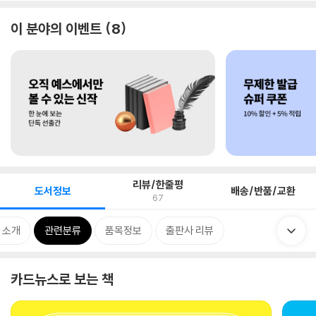
이 분야의 이벤트
8
리뷰/한줄평
도서정보
배송/반품/교환
67
 소개
관련분류
품목정보
출판사 리뷰
카드뉴스로 보는 책