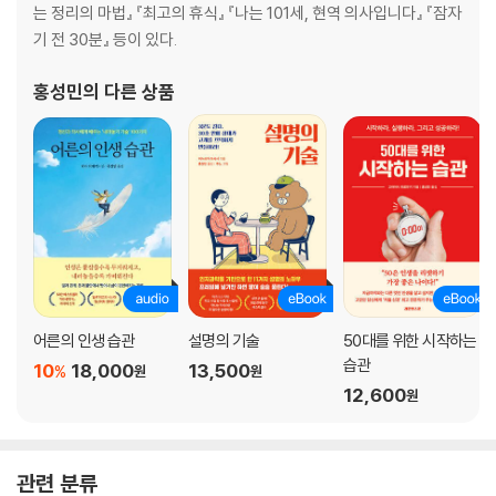
는 정리의 마법』 『최고의 휴식』 『나는 101세, 현역 의사입니다』 『잠자
CHAPTER 3. 슬로 조깅 FAQ - 슬로 조깅에 대해 궁금한 모든 것
기 전 30분』 등이 있다.
Q1 준비운동은 필요할까요? 조깅이 끝난 후에는?
홍성민
의 다른 상품
Q2 어떤 신발을 신으면 좋을까요?
Q3 어떤 복장으로 달리면 좋을까요?
Q4 아침, 낮, 저녁 중 언제 달리는 게 좋을까요?
Q5 식전에 달리는 게 좋을까요? 식후가 좋을까요?
Q6 어떤 코스를 달리면 좋을까요?
Q7 음악을 들으면서 달려도 될까요?
Q8 좀 더 빨리 달리고 싶어지면…
Q9 비 오는 날은 어떻게 운동하면 좋을까요?
Q10 술과 담배는 끊는 것이 좋을까요?
어른의 인생 습관
설명의 기술
50대를 위한 시작하는
쉬어 가기 _ 아이들에게도 ‘힘들지 않은’ 슬로 조깅을!
습관
10
18,000
13,500
%
원
원
12,600
원
에필로그
관련 분류