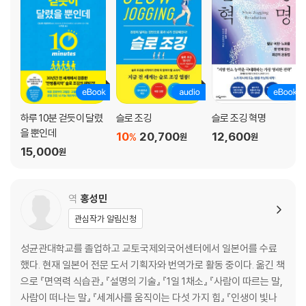
고혈압에도 치료 효과가 있다
몸에 유익한 콜레스테롤을 늘려 동맥경화를 예방한다
혈당 수치도 내려간다
현대인은 왜 당뇨병에 걸릴까?
POINT 2 체중 감량!
에너지 소비량이 걷기의 2배
무리 없이 복부 지방을 빼는 방법
하루 10분 걷듯이 달렸
슬로 조깅
슬로 조깅 혁명
슬로 조깅을 하면 먹어도 살찌지 않는다!
을 뿐인데
10
20,700
12,600
%
원
원
3개월간 약 10㎏ 감량에 성공!
15,000
원
계속 살을 빼고 싶다! 체중 감량 효과를 지속시키는 요령
POINT 3 뇌 기능 활성화!
나이가 들면 뇌세포 수가 감소한다?
역
홍성민
슬로 조깅으로 뇌가 건강해진다!
관심작가 알림신청
스트레칭으로는 뇌세포 수가 증가하지 않는다
이것만은 기억하세요! _ 달리기에 적합한 인간의 몸,슬로 조깅으로 건강
성균관대학교를 졸업하고 교토국제외국어센터에서 일본어를 수료
하게!
했다. 현재 일본어 전문 도서 기획자와 번역가로 활동 중이다. 옮긴 책
쉬어 가기 _ 현대인은 ‘운동 부족’ 상태
으로 『면역력 식습관』 『설명의 기술』 『1일 1채소』 『사람이 따르는 말,
매일 즐겁게 달리고 있습니다! _ 이웃집 슬로 조거 ②
사람이 떠나는 말』 『세계사를 움직이는 다섯 가지 힘』 『인생이 빛나