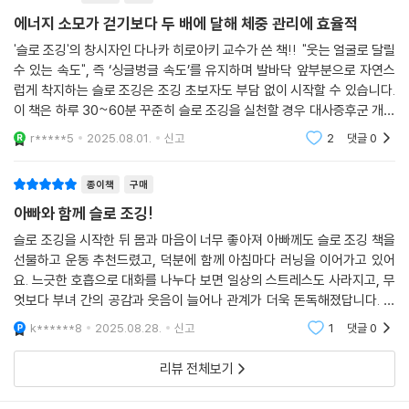
절하고도 간결한 답변이 이해를 쉽게 한다.
에너지 소모가 걷기보다 두 배에 달해 체중 관리에 효율적
'슬로 조깅'의 창시자인 다나카 히로아키 교수가 쓴 책!! "웃는 얼굴로 달릴
이해를 돕는 다양한 일러스트와 그래프
수 있는 속도", 즉 ‘싱글벙글 속도’를 유지하며 발바닥 앞부분으로 자연스
럽게 착지하는 슬로 조깅은 조깅 초보자도 부담 없이 시작할 수 있습니다.
다양한 일러스트와 그래프, 도표를 활용하여 내용의 이해를 돕는다. 슬로
이 책은 하루 30~60분 꾸준히 슬로 조깅을 실천할 경우 대사증후군 개선
조깅 자세, 착지법, 호흡법, 조깅화의 형태 등을 일러스트로 소개하고, 운
(고혈압·당뇨·고지혈증 등 예방), 효과적인 체중 감량, 뇌 기능 향상(기억
r*****5
2025.08.01.
신고
2
댓글
0
력 및 전두
동의 작용과 효과 등을 일러스트를 통해 함축적으로 보여 준다. 그리고 슬
로 조깅과 관련한 각종 실험 결과를 보여 주는 그래프를 다수 소개하여 이
종이책
구매
해를 돕는다. 구체적인 일러스트 덕분에 동영상 없이도 슬로 조깅을 쉽게
아빠와 함께 슬로 조깅!
배울 수 있다.
슬로 조깅을 시작한 뒤 몸과 마음이 너무 좋아져 아빠께도 슬로 조깅 책을
선물하고 운동 추천드렸고, 덕분에 함께 아침마다 러닝을 이어가고 있어
슬로 조깅으로 새 삶을 찾은 사람들의 사례
요. 느긋한 호흡으로 대화를 나누다 보면 일상의 스트레스도 사라지고, 무
엇보다 부녀 간의 공감과 웃음이 늘어나 관계가 더욱 돈독해졌답니다. 특
슬로 조깅으로 새로운 삶을 시작한 20대부터 80대까지 다양한 사람들의
히 아빠가 하체가 단단해져 건강해지는 느낌이 들고 무리가 없어 매일 꾸
사연을 소개하고, 저자가 체중을 약 10킬로그램 감량한 경험도 소개한다.
k******8
2025.08.28.
신고
1
댓글
0
준히 할거라고 하십
생생한 사례들이 슬로 조깅에 대한 관심과 기대를 더해 준다.
리뷰 전체보기