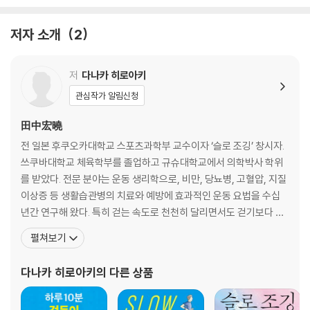
POINT 2 발바닥 앞부분으로 착지한다
Q1 달릴 때 주의해야 할 것은 무엇일까요?
저자 소개
2
Q2 다리는 어떻게 움직여야 할까요?
POINT 3 턱을 들고 시선은 전방을 바라본다
Q 학교에서는 턱을 당기고 달리라는 말을 자주 들었는데요.
저
다나카 히로아키
POINT 4 입을 살짝 벌리고 자연스럽게 호흡한다
관심작가 알림신청
Q 슬로 조깅 할 때 어떻게 호흡할까요?
POINT 5 하루 운동 시간은 30~60분으로 한다
田中宏曉
Q 매일 얼마나 달리는 게 좋을까요?
전 일본 후쿠오카대학교 스포츠과학부 교수이자 ‘슬로 조깅’ 창시자.
이것만은 기억하세요! _ 웃는 얼굴을 유지할 수 있는 속도로 달리자
쓰쿠바대학교 체육학부를 졸업하고 규슈대학교에서 의학박사 학위
쉬어 가기 _ ‘발뒤꿈치 착지’는 최근에 등장한 주법
를 받았다. 전문 분야는 운동 생리학으로, 비만, 당뇨병, 고혈압, 지질
매일 즐겁게 달리고 있습니다! _ 이웃집 슬로 조거 ①
이상증 등 생활습관병의 치료와 예방에 효과적인 운동 요법을 수십
년간 연구해 왔다. 특히 걷는 속도로 천천히 달리면서도 걷기보다 두
CHAPTER 2. 슬로 조깅의 효과 - 내 몸과 뇌가 이렇게 달라진다
배의 에너지를 소비하는 슬로 조깅을 과학적으로 체계화하여 일본은
펼쳐보기
물론 전 세계에 건강 혁명을 일으켰다. 46세에 슬로 조깅을 시작해 1
삶을 바꿔 주는 슬로 조깅의 3대 효과
0kg 감량에 성공했으며, 60대의 나이에 풀 마라톤을 3시간 이내에
다나카 히로아키
의 다른 상품
POINT 1 대사증후군 개선!
완주하는 ‘서브 쓰리(Sub-3)’를 달성하며
대사증후군이란 무엇이며, 왜 위험할까?
슬로 조깅은 ‘지구력’을 높여 질병의 위험성을 낮춘다