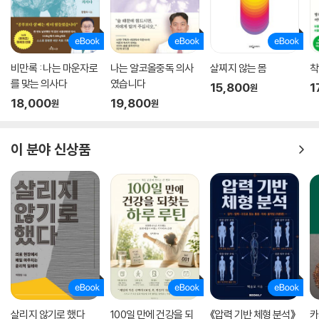
비만록 : 나는 마운자로
나는 알코올중독 의사
살찌지 않는 몸
착
를 맞는 의사다
였습니다
15,800
1
원
18,000
19,800
원
원
이 분야 신상품
살리지 않기로 했다
100일 만에 건강을 되
《압력 기반 체형 분석》
카