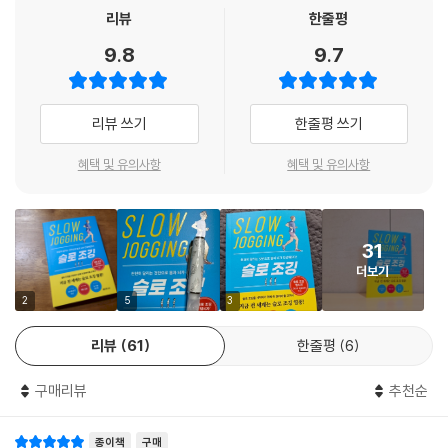
Chapter 3에서는 그 외에 슬로 조깅에 대해 알고 싶은 10가지 궁금증을
리뷰
한줄평
문답식으로 설명한다. 역시 친절한 일러스트로 이해를 돕고 핵심을 기억하
9.8
9.7
기 쉽게 한다. 여기까지 읽으면 바로 나가서 슬로 조깅을 할 준비는 완료!
이 책의 특장점
리뷰 쓰기
한줄평 쓰기
슬로 조깅 창시자가 직접 쓴 책
혜택 및 유의사항
혜택 및 유의사항
《슬로 조깅》은 슬로 조깅을 최초로 고안한 다나카 히로아키 교수가 직접
쓴 책으로, 슬로 조깅의 방법과 원리, 장점, 효과를 제대로 배울 수 있다. 의
31
학박사이자 생리학자이며 스포츠과학부 교수였던 저자는 의학에 기초하
더보기
여 슬로 조깅이라는 생활 밀착형 운동을 고안했고, 이 책에서도 의학적 증
거를 토대로, 그러나 누구나 이해할 수 있는 쉬운 글로 슬로 조깅을 소개한
2
5
3
다.
리뷰
61
한줄평
6
이해하기 쉬운 문답식 구성
구매리뷰
추천순
이 책은 세 개 챕터 중 두 챕터가 질문에 답하는 방식으로 서술되어 있다.
종이책
구매
슬로 조깅을 처음 접하는 독자들의 눈높이에 맞는 질문과 핵심을 짚는 친