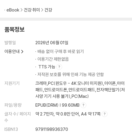
eBook
건강 취미
건강
품목정보
발행일
2026년 06월 01일
이용안내
배송 없이 구매 후 바로 읽기
이용기간 제한없음
TTS 가능
저작권 보호를 위해 인쇄 기능 제공 안함
지원기기
크레마,PC(윈도우 - 4K 모니터 미지원),아이폰,아이
패드,안드로이드폰,안드로이드패드,전자책단말기(저
사양 기기 사용 불가),PC(Mac)
파일/용량
EPUB(DRM) | 99.60MB
글자 수/ 페이지
약 2.7만자, 약 0.8만 단어, A4 약 17쪽
수
ISBN13
9791198936370