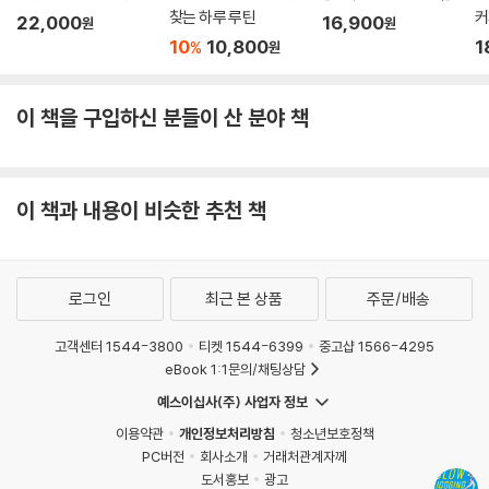
찾는 하루 루틴
커
22,000
16,900
원
원
을
10
10,800
1
%
원
이 책을 구입하신 분들이 산 분야 책
이 책과 내용이 비슷한 추천 책
로그인
최근 본 상품
주문/배송
고객센터 1544-3800
티켓 1544-6399
중고샵 1566-4295
eBook 1:1문의/채팅상담
예스이십사(주) 사업자 정보
이용약관
개인정보처리방침
청소년보호정책
PC버전
회사소개
거래처관계자께
도서홍보
광고