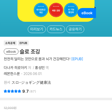
미리보기
카드뉴스
공유하기
소득공제
EPUB
슬로 조깅
eBook
천천히 달리는 것만으로 몸과 뇌가 건강해진다!
EPUB
다나카 히로아키
저
홍성민
역
레몬한스푼
2026.06.01.
원서
スロ-ジョギング健康法
9.7
67
12,000
원