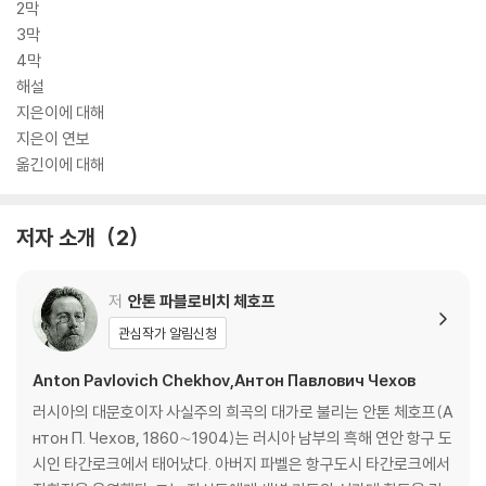
2막
3막
4막
해설
지은이에 대해
지은이 연보
옮긴이에 대해
저자 소개
2
저
안톤 파블로비치 체호프
관심작가 알림신청
Anton Pavlovich Chekhov,Антон Павлович Чехов
러시아의 대문호이자 사실주의 희곡의 대가로 불리는 안톤 체호프(А
нтон П. Чехов, 1860∼1904)는 러시아 남부의 흑해 연안 항구 도
시인 타간로크에서 태어났다. 아버지 파벨은 항구도시 타간로크에서