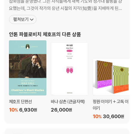
잡화점을 운영했다. 그는 자식들에게 새벽 기도와 성가대 활동을 강
요했는데, 그것이 작가의 유년 시절의 지각(知覺)을 지배하게 된다.
중학교 때 아버지가 파산해 온 가족이 모스크바로 떠난 후 체호프는
펼쳐보기
타간로크에 혼자 남았다. 이때부터 체호프는 독립심과 가족 부양에
대한 책임 의식을 갖게 되었다. 어려서부터 스스로 학비를 벌며 공부
안톤 파블로비치 체호프
의 다른 상품
하던 그는 고학으로 중등학교를 마친 뒤
체호프 단편선
바냐 삼촌 (큰글자책)
정원 이야기 + 고독 이
야기
10
6,930
26,000
%
원
원
10
30,600
%
원