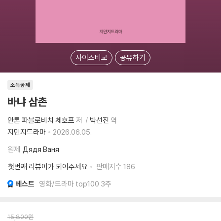
사이즈비교
공유하기
소득공제
바냐 삼촌
안톤 파블로비치 체호프
저
박선진
역
지만지드라마
2026.06.05.
원제
Дядя Ваня
첫번째 리뷰어가 되어주세요
판매지수
186
베스트
영화/드라마 top100 3주
15,800
원