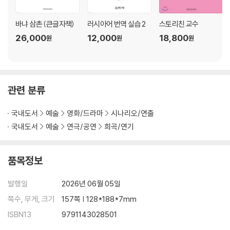
바냐 삼촌 (큰글자책)
러시아어 번역 실습 2
스토리친 교수
26,000
12,000
18,800
원
원
원
관련 분류
국내도서
예술
영화/드라마
시나리오/연출
국내도서
예술
연극/공연
희곡/연기
품목정보
발행일
2026년 06월 05일
쪽수, 무게, 크기
157쪽 | 128*188*7mm
ISBN13
9791143028501