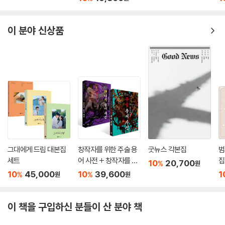
이 분야 신상품
그대에게 드림 대본집
창작자를 위한 주술 용
굿뉴스 각본집
범
세트
어 사전 + 창작자를 위
집
10
20,700
%
원
한 판타지 용어 사전 세
10
45,000
10
39,600
1
%
%
원
원
트
이 책을 구입하신 분들이 산 분야 책