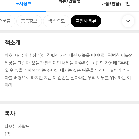
리뷰/한줄평
도서정보
배송/반품/교환
0
련분류
품목정보
책 속으로
출판사 리뷰
책소개
체호프의 〈바냐 삼촌〉은 격렬한 사건 대신 오늘을 버텨내는 평범한 이들의
일상을 그린다. 오늘과 판박이인 내일을 마주하는 고단함 가운데 “우리는
쉴 수 있을 거예요”라는 소냐의 대사는 깊은 여운을 남긴다. 19세기 러시
아를 배경으로 하지만 지금 이 순간을 살아내는 우리 모두를 위로하는 이
야기.
목차
나오는 사람들
1막