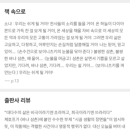
책 속으로
소냐 : 우리는 쉬게 될 거야! 천사들의 소리를 들을 거야. 온 하늘이 다이아
몬드로 가득 찬 걸 보게 될 거야, 온 세상을 채울 자비 속으로 이 세상의 모
든 악과 우리의 모든 고통이 가라앉는 걸 보게 될 거야. 그러면 우리 삶은
고요하고, 다정하고, 어루만지는 손길처럼 달콤해질 거야. 나는 믿어, 믿고
있어…. (손수건으로 보이니츠키의 눈물을 닦아 준다.) 불쌍한 삼촌, 불쌍
한 바냐 삼촌, 왜 울어…. (눈물을 머금고) 삼촌은 살면서 기쁨을 모르고 살
았지만, 기다려, 바냐 삼촌, 기다려…. 우리는 쉴 거야…. (보이니츠키를 껴
안는다.) 우리는 쉬게 될 거야!
--- p.13
출판사 리뷰
“대다수의 삶은 비극이라기엔 초라하고, 희극이라기엔 쓰라리다”
체호프가 〈바냐 삼촌〉에 붙인 수수한 부제 “시골 생활의 장면들”이 암시하
듯, 이 작품에는 격렬한 사건이나 영웅적 행위가 없다. 대신 오늘을 버텨 내