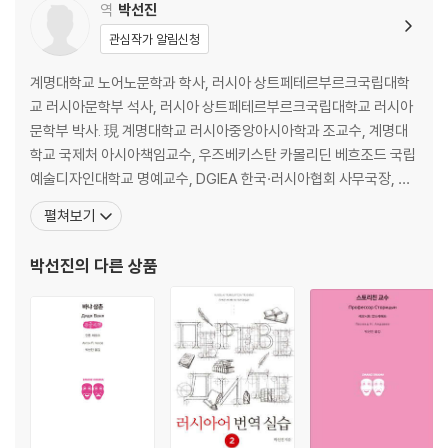
역
박선진
관심작가 알림신청
계명대학교 노어노문학과 학사, 러시아 상트페테르부르크국립대학
교 러시아문학부 석사, 러시아 상트페테르부르크국립대학교 러시아
문학부 박사. 現 계명대학교 러시아중앙아시아학과 조교수, 계명대
학교 국제처 아시아책임교수, 우즈베키스탄 카몰리딘 베흐조드 국립
예술디자인대학교 명예교수, DGIEA 한국·러시아협회 사무국장, 토
르플 감독관 (토르플 공인 4단계 보유). L. 안드레예프 연구자. 미하
펼쳐보기
일 레르몬토프의 『가면무도회』와 레오니트 안드레예프의 『개의 왈
츠』, 『생각』, 『예카테리나 이바노브나』, 『스토리친 교수』를 번역·출간
박선진
의 다른 상품
하였다. 주요 논문으로는 「레오니트 안드레예프 희곡의 공간」,