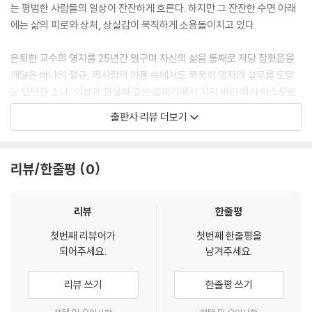
는 평범한 사람들의 일상이 잔잔하게 흐른다. 하지만 그 잔잔한 수면 아래
에는 삶의 피로와 상처, 상실감이 묵직하게 소용돌이치고 있다.
은퇴한 교수의 영지를 25년간 일구며 자신의 삶을 통째로 저당 잡혔음을
깨달은 바냐의 절규, 짝사랑의 아픔 속에서도 묵묵히 영지의 실무를 도맡
는 단단한 소냐, 이상과 현실의 깊은 골짜기에서 지쳐 버린 의사 아스트로
프, 삶의 방향을 잃고 무력감에 침묵하는 옐레나, 그리고 나이 듦과 소외의
출판사 리뷰 더보기
공포에 떠는 세레브랴코프 교수까지, 〈바냐 삼촌〉에는 선인도 악인도 없다.
다만 저마다의 모양으로 상처받은 이들이 있을 뿐이다.
체호프는 그 누구도 손가락질하거나 악역으로 단정 짓지 않는다. 무대 위
리뷰/한줄평
0
고통은 장엄한 형태를 취하지 않으며, 오늘과 판박이인 내일을 마주해야
하는 고단함으로 다가온다. 4막의 고요 속에서 주판알을 튕기며 “우리는
쉴 수 있을 거예요”라고 되풀이하는 소냐의 주문 같은 대사는 관객과 독자
리뷰
한줄평
의 마음에 열린 위안과 깊은 여운을 남긴다.
첫번째 리뷰어가
첫번째 한줄평을
되어주세요.
남겨주세요.
책을 덮는 순간 독자는 불현듯 자기 안에서 바냐의 후회와 소냐의 인내, 아
스트로프의 피로를 발견하게 될 것입니다. 19세기 러시아 시골 영지를 배
리뷰 쓰기
한줄평 쓰기
경으로 하지만 지금 이 순간을 살아 내는 우리 모두의 이야기이기도 하다.