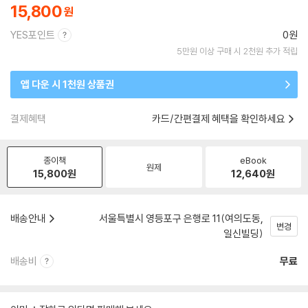
15,800
YES포인트
0원
5만원 이상 구매 시 2천원 추가 적립
앱 다운 시 1천원 상품권
결제혜택
카드/간편결제 혜택을 확인하세요
종이책
eBook
원제
15,800
원
12,640
원
배송안내
서울특별시 영등포구 은행로 11(여의도동,
변경
일신빌딩)
배송비
무료