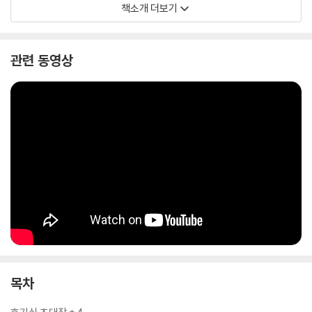
늘 궁금했던 호기심부터 엉뚱하고 기발한 질문들까지 흥미진진한 이야기
책소개 더보기
를 따라가다 보면, 세상을 바라보는 눈이 한층 더 깊고 넓어질 것입니다. 모
두 준비가 됐다면, 티니핑과 함께 호기심이 모험의 시작점이 되는 특별한
이야기 속으로 떠나 보세요!
관련 동영상
목차