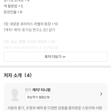
호기심 초대장 * 4
책 활용법 * 5
등장인물 * 8
1장. 새로운 큐리어스 라벨의 등장 * 10
[캐치! 캐치! 호기심 연구소 ①] 감기
2장. 냠냠, 쩝쩝! 간식은 맛있어 * 34
[캐치! 캐치! 호기심 연구소 ②] 배고픔
목차 더보기
3장. 새근새근! 단잠의 유혹 * 58
[캐치! 캐치! 호기심 연구소 ③] 잠
저자 소개
4
4장. 신나고 힘차게 달려라, 카이! * 82
[캐치! 캐치! 호기심 연구소 ④] 운동 능력
원저
캐치! 티니핑
5장. 몸과 마음이 쑥쑥 자라는 시간 * 106
관심작가 알림신청
[캐치! 캐치! 호기심 연구소 ⑤] 몸과 마음
사랑과 용기, 우정과 배려 등 다양한 감정을 흥미로운 스토리와 사랑