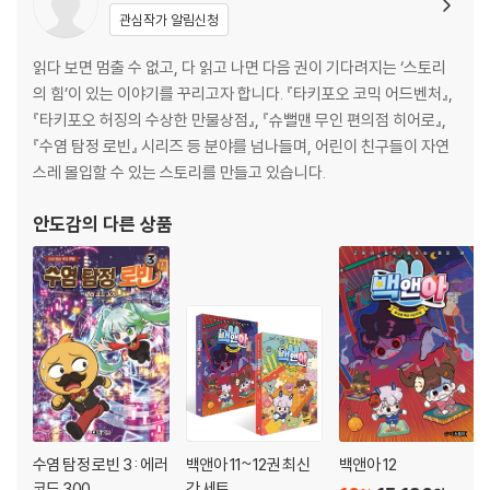
관심작가 알림신청
읽다 보면 멈출 수 없고, 다 읽고 나면 다음 권이 기다려지는 ‘스토리
의 힘’이 있는 이야기를 꾸리고자 합니다. 『타키포오 코믹 어드벤처』,
『타키포오 허징의 수상한 만물상점』, 『슈뻘맨 무인 편의점 히어로』,
『수염 탐정 로빈』 시리즈 등 분야를 넘나들며, 어린이 친구들이 자연
스레 몰입할 수 있는 스토리를 만들고 있습니다.
안도감
의 다른 상품
수염 탐정 로빈 3 : 에러
백앤아 11~12권 최신
백앤아 12
코드 300
간 세트