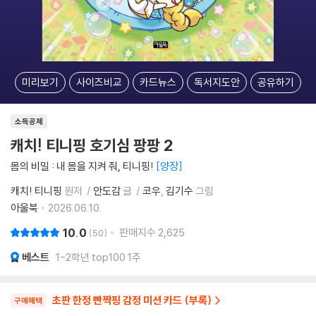
미리보기
사이즈비교
카드뉴스
독서지도안
공유하기
소득공제
캐치! 티니핑 호기심 팡팡 2
몸의 비밀 : 내 몸을 지켜 줘, 티니핑!
양장
캐치! 티니핑
원저
안도감
글
코우
김기수
그림
아울북
2026.06.10.
10.0
판매지수
2,625
50
베스트
1-2학년 top100 1주
초판 한정 빤짝핑 감정 미션 카드 (부록)
구매혜택