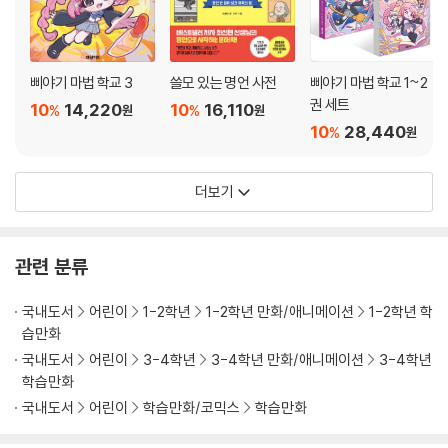
삐야기 마법 학교 3
쓸모 있는 명언 사전
삐야기 마법 학교 1~2
권 세트
10
14,220
10
16,110
%
%
원
원
10
28,440
%
원
더보기
관련 분류
국내도서
어린이
1-2학년
1-2학년 만화/애니메이션
1-2학년 학
습만화
국내도서
어린이
3-4학년
3-4학년 만화/애니메이션
3-4학년
학습만화
국내도서
어린이
학습만화/코믹스
학습만화