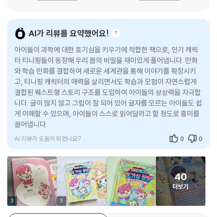
고 기발한 궁금증까지 매일 수많은 질문을 던집니다. 〈캐치! 티니핑 호기심
팡팡〉은 바로 이런 질문들을 이야기 속에서 자연스럽게 풀어내는 호기심
해결 중심 학습만화입니다. 정보를 나열하는 방식이 아니라, 만화 본문 곳
AI가 리뷰를 요약했어요!
곳에 수록한 호기심 학습 코너를 통해 이야기의 흐름 속에서 자연스럽게
아이들이 과학에 대한 호기심을 키우기에 적합한 책으로, 인기 캐릭
지식을 습득하도록 구성했습니다. 특히 하나의 주제가 다양한 호기심으로
터 티니핑들이 등장해 우리 몸의 비밀을 재미있게 풀어냅니다. 만화
이어지는 구조를 통해, 아이들이 스스로 생각의 고리를 확장하며 사고력을
와 학습 만화를 결합하여 새로운 세계관을 통해 이야기를 확장시키
키울 수 있도록 설계한 것이 두드러지는 특징입니다. 아이들은 흥미진진한
고, 티니핑 캐릭터의 매력을 살리면서도 학습과 모험이 자연스럽게
만화를 읽는 과정에서 주제와 연관된 다양한 호기심을 해결하며, 생활 속
결합된 퀘스트형 스토리 구조를 도입하여 아이들의 상상력을 자극합
상식은 물론, 교과 전반을 아우르는 탄탄한 기초 지식을 자연스럽게 쌓을
니다. 글이 많지 않고 그림이 잘 되어 있어 글자를 모르는 아이들도 쉽
수 있게 될 것입니다.
게 이해할 수 있으며, 아이들이 스스로 읽어달라고 할 정도로 흥미를
끌어냅니다.
스토리와 학습, 놀이가 하나로!
AI 리뷰가 도움이 되었나요?
0
0
학부모가 먼저 권하는 확장형 콘텐츠!
〈캐치! 티니핑 호기심 팡팡〉은 단순히 읽고 끝나는 책이 아니라, 읽은 뒤 한
40
번 더 이해하고 즐기는 확장형 학습 콘텐츠로 구성되어 있습니다. 각 장의
더보기
말미에는 해당 장에서 다룬 내용을 더욱 깊이 이해할 수 있도록 돕는 심화
3
3
학습 페이지를 수록해, 이야기 속에 등장한 지식을 시각적으로 정리했습니
다. 이를 통해 독자들은 다양한 지식을 쉽고 재미있게 이해할 수 있게 됩니