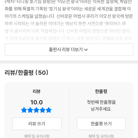
〈캐치! 티니핑 호기심 팡팡〉은 ‘이모션 왕국’이라는 익숙한 설정에, 학습만
화를 위해 특별히 기획된 ‘호기심 왕국’이라는 새로운 세계관을 결합해 이
야기의 스케일을 넓혔습니다. 신비로운 마법사 큐리가 이모션 왕국에 방문
하며 시작되는 이 놀라운 이야기는 예상치 못한 사건으로 ‘큐리어스 라
벨’이 흩어지며 더욱 격렬해집니다. 신비한 마법의 영향으로 작아진 로미
가 원래 모습으로 돌아갈 방법은 단 하나, 바로 큐리어스 라벨을 모두 모으
는 것! 인간의 몸을 탐구하고 싶은 역대급 장난꾸러기 큐리어스 라벨을 향
출판사 리뷰 더보기
해 로미와 티니핑이 지금 출발합니다.
〈캐치! 티니핑〉 캐릭터의 사랑스러운 매력은 살리면서, 호기심을 해결하며
리뷰/한줄평
50
라벨을 모으는 퀘스트형 스토리 구조를 도입해 학습과 모험이 자연스럽게
결합하는 이야기를 완성했습니다. 로미와 티니핑, 그리고 새로운 캐릭터들
이 펼치는 이 흥미진진한 모험은 아이들의 상상력을 자극하며 이야기 속으
리뷰
한줄평
로 이끌 것입니다.
10.0
첫번째 한줄평을
남겨주세요.
초등 교과부터 생활 상식까지! 재미는 기본, 정보는 필수!
꼬리에 꼬리를 무는 질문을 속 시원하게 해결하는 호기심 학습 콘텐츠!
리뷰 쓰기
한줄평 쓰기
아이들은 문득 떠오른 호기심부터 어른들도 쉬이 설명하기 어려운 엉뚱하
혜택 및 유의사항
혜택 및 유의사항