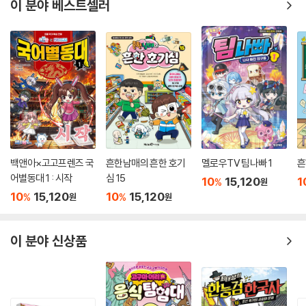
문득 떠오른 호기심부터 다소 엉뚱한 질문까지 속 시원하게 해결할 수 있
이 분야 베스트셀러
는 마법 같은 책이지.
자, 그럼 새로운 모험을 시작할 준비됐지?
이제 우리와 함께 재미가 팡! 지식이 팡! 터지는
흥미로운 이야기 속으로 퐁당 빠져 보지 않을래?
백앤아×고고프렌즈 국
흔한남매의 흔한 호기
멜로우TV 팀나빠 1
흔
어별동대 1 : 시작
심 15
10
15,120
1
%
원
10
15,120
10
15,120
%
%
원
원
이 분야 신상품