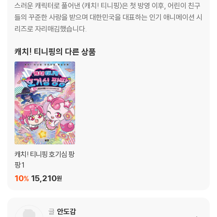
티니핑과 함께하는 팡팡 놀이터 * 130
스러운 캐릭터로 풀어낸 〈캐치! 티니핑〉은 첫 방영 이후, 어린이 친구
들의 꾸준한 사랑을 받으며 대한민국을 대표하는 인기 애니메이션 시
리즈로 자리매김했습니다.
캐치! 티니핑
의 다른 상품
캐치! 티니핑 호기심 팡
팡 1
10
15,210
%
원
글
안도감