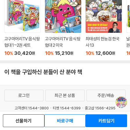
고구마머리TV 음식 탐
고구마머리TV 음식 탐
최태성의 한능검 한국
날
험대 1~2권 세트
험대 2 미국
사 13
권
10
30,420
10
15,210
10
12,600
1
%
%
%
원
원
원
이 책을 구입하신 분들이 산 분야 책
로그인
최근 본 상품
주문/배송
고객센터 1544-3800
티켓 1544-6399
중고샵 1566-4295
eBook 1:1문의/채팅상담
선물하기
바로구매
카트담기
예스이십사(주) 사업자 정보