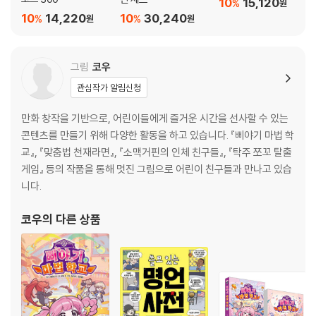
10
15,120
%
원
10
14,220
10
30,240
%
%
원
원
그림
코우
관심작가 알림신청
만화 창작을 기반으로, 어린이들에게 즐거운 시간을 선사할 수 있는
콘텐츠를 만들기 위해 다양한 활동을 하고 있습니다. 『삐야기 마법 학
교』, 『맞춤법 천재라면』, 『소맥거핀의 인체 친구들』, 『탁주 쪼꼬 탈출
게임』 등의 작품을 통해 멋진 그림으로 어린이 친구들과 만나고 있습
니다.
코우
의 다른 상품