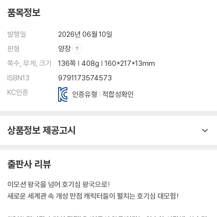
품목정보
발행일
2026년 06월 10일
판형
양장
쪽수, 무게, 크기
136쪽 | 408g | 160*217*13mm
ISBN13
9791173574573
KC인증
인증유형 : 적합성확인
상품정보 제공고시
출판사 리뷰
이모션 왕국을 넘어 호기심 왕국으로!
새로운 세계관 속 개성 만점 캐릭터들이 펼치는 호기심 대모험!