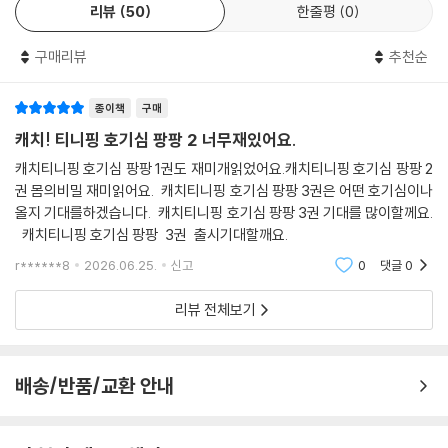
리뷰
50
한줄평
0
다. 또, 티니핑과 함께하는 놀이 페이지를 마련해 알록달록 색칠하고, 게임
을 즐기는 재미 역시 놓치지 않아 책을 덮는 마지막 순간까지 즐거운 독서
구매리뷰
추천순
경험을 이어 갈 수 있습니다. 스토리와 학습, 놀이가 촘촘하게 연계된 알찬
구성은 아이들에게는 재미있는 읽을거리를, 학부모에게는 안심하고 내 아
종이책
구매
이에게 권할 수 있는 믿음직한 학습 콘텐츠를 제공할 것입니다.
캐치! 티니핑 호기심 팡팡 2 너무재있어요.
로미의 호기심 초대장
캐치티니핑 호기심 팡팡 1권도 재미개읽었어요.캐치티니핑 호기심 팡팡 2
권 몸의비밀 재미읽어요. 캐치티니핑 호기심 팡팡 3권은 어떤 호기심이나
친구들, 안녕!
올지 기대를하겠습니다. 캐치티니핑 호기심 팡팡 3권 기대를 많이할께요.
캐치티니핑 호기심 팡팡 3권 출시기대할깨요.
만나서 정말 반가워. 난 이모션 왕국의 로미 공주야!
그리고 내 옆에 있는 이 귀여운 친구는 모두 알고 있지?
r******8
2026.06.25.
신고
0
댓글
0
바로 나의 소중한 단짝, 사랑의 티니핑 하츄핑이야.
리뷰 전체보기
친구들에겐 평소 궁금해서 꼭 알고 싶었던 호기심이 하나쯤은 있을 거야.
우리가 사는 이 세상은 신기한 일들로 가득해서 알면 알수록 궁금한 게 더
많아지거든.
배송/반품/교환 안내
그런 친구들을 위해 아주 특별한 책을 소개할게.
이름하여 ‘세상의 모든 궁금증을 해결하는 학습만화’야.