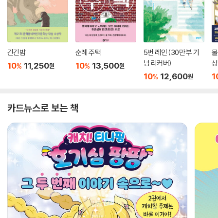
긴긴밤
순례 주택
5번 레인 (30만 부 기
물
념 리커버)
상
10
11,250
10
13,500
%
%
원
원
10
12,600
1
%
원
카드뉴스로 보는 책