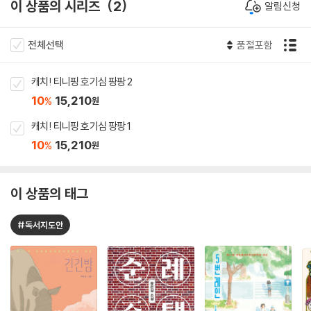
이 상품의 시리즈
2
알림신청
전체선택
품절포함
캐치! 티니핑 호기심 팡팡 2
10
15,210
%
원
캐치! 티니핑 호기심 팡팡 1
10
15,210
%
원
이 상품의 태그
#독서지도안