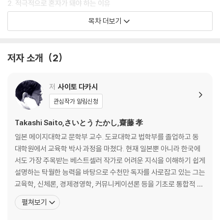
2. 적극적으로 혼자가 돼야 하는 이유
목차 더보기
함께 있다고 다 좋은 영향을 주고받는 것은 아니다
모두와 잘 지내기 위해 노력하지 마라
남의 인정이 독이 될 수도 있다
저자 소개
2
상대적으로 평가하지 말고 절대적으로 평가하라
끝까지 나를 믿어줄 사람은 나뿐이다
중요한 순간에는 관계도 끊어라
저
사이토 다카시
혼자 잘 설 수 있어야 함께 잘 설 수 있다
관심작가 알림신청
세상과의 거리 두기가 필요할 때
Takashi Saito,さいとう たかし,齋藤 孝
3. 기대를 현실로 바꾸는 혼자만의 시간
일본 메이지대학교 문학부 교수. 도쿄대학교 법학부를 졸업하고 동
대학원에서 교육학 박사 과정을 마쳤다. 현재 일본뿐 아니라 한국에
지금 자신의 상태부터 파악하라
서도 가장 주목받는 베스트셀러 작가로 어려운 지식을 이해하기 쉽게
외로움을 극복하기 위한 세 가지 기술
설명하는 탁월한 능력을 바탕으로 수천만 독자를 사로잡고 있는 그는
자기 긍정의 힘을 키워라
교육학, 신체론, 경제경영학, 커뮤니케이션론 등을 기초로 통합적 지
버려야 할 감정은 빨리 흘려보내라
식을 담은 관련 서적을 다수 집필했다. 학창 시절 누구나 배운 세계사.
펼쳐보기
생각만으로 안정감을 주는 마인드컨트롤
하지만 세계사의 커다란 흐름을 이야기해보라고 하면 자기 나름의 분
몸의 상태가 기분의 상태를 결정한다
명한 관점을 바탕으로 논리정연하게 대답할 수 있는 사람은 의외로