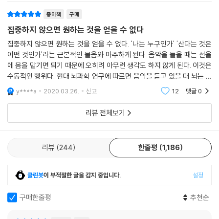
있고 세상에서 인정받으며 세상에 좋은 영향을
종이책
구매
집중하지 않으면 원하는 것을 얻을 수 없다
집중하지 않으면 원하는 것을 얻을 수 없다. '나는 누구인가' '산다는 것은
어떤 것인가'라는 근본적인 물음와 마주하게 된다. 음악을 들을 때는 선율
에 몸을 맡기면 되기 때문에 오히려 아무런 생각도 하지 않게 된다. 이것은
수동적인 행위다. 현대 뇌과학 연구에 따르면 음악을 듣고 있을 때 뇌는 거
의 움직이지 않는다고 한다. 자신과 마주하는 시간 혹은 자신의 능력을 충
y****a
2020.03.26.
신고
12
댓글
0
분히 키우
리뷰 전체보기
리뷰
244
한줄평
1,186
클린봇
이 부적절한 글을 감지 중입니다.
설정
구매한줄평
추천순