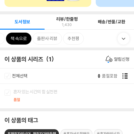
리뷰/한줄평
도서정보
배송/반품/교환
1,430
뷰
책 속으로
출판사 리뷰
추천평
이 상품의 시리즈
1
알림신청
전체선택
품절포함
혼자 있는 시간의 힘 실천편
품절
이 상품의 태그
#편집자의시대_편집자가만든책
#혼자서도잘해요
#혼자만의시간