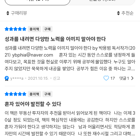
거기에서 인생의 갈림길이 나뉜다.
---「자기 긍정의 힘을 키워라」중에서
구매리뷰
추천순
흔히 초등학교 시절에는 책을 자주 읽었는데 중학교 이후에는 거의 읽지
않는다는 사람이 많다. 그 이유는 아이의 독서에서 어른의 독서로 넘어가
종이책
구매
는 장벽을 뛰어넘지 못했기 때문이다. 보통 고독을 테마로 한 작품은 ‘아동
성과를 내려면 다양한 노력을 아끼지 말아야 한다
문학에 어울리지 않는 것’으로 분류된다. 그래서 어린 시절에 읽는 책들은
성과를 내려면 다양한 노력을 아끼지 말아야 한다 by 박용범 독서작가(20
꿈과 판타지에 대한 이야기로 가득하다. 그러나 중학생 정도부터는 서서히
21) ybphia@naver.com 혼자 있는 시간 동안 스스로를 냉정하게 들
자기 생각도 생기고 다양한 감정을 경험하면서 삶의 고독을 처음 경험한
여다보고, 목표한 것을 현실로 이루기 위해 공부에 몰입했다. 누구도 알아
다. 이때 어른의 독서를 할 수 있는지 결정된다. 어른의 독서는 인간의 근본
주지 않았지만 묵묵하게 내공을 쌓았다. 공부가 힘든 이유 중 하나는 고독
적인 고독감을 긍정적으로 받아들이기 위한 레슨인 셈이다.
속에서 해야 하기 때문이다. 집중하지 않으면 원하는 것을 얻을 수 없다. 뇌
y****a
2021.10.15.
신고
17
댓글
1
를 뜨겁게
---「고전에 의지하라」중에서
종이책
구매
혼자 있어야 발전할 수 있다
이 책은 부동산 투자자의 추천을 받아서 읽어보게 된 책이다 나는 이제 3
0살 정도 되었는데, 책의 핵심적인 내용에는 공감한다. 하지만 스스로를
혼자 가둬야 한다고 생각하지는 않는다 남과 어울리면서도 적당하게 혼
자만의 시간에 발전할 수 있기 때문이다 나 또한 재수시절 그리고 대학교