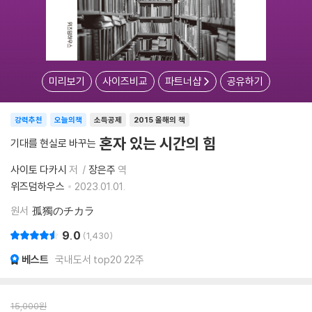
미리보기
사이즈비교
파트너샵
공유하기
강력추천
오늘의책
소득공제
2015 올해의 책
혼자 있는 시간의 힘
기대를 현실로 바꾸는
사이토 다카시
저
장은주
역
위즈덤하우스
2023.01.01.
원서
孤獨のチカラ
9.0
1,430
베스트
국내도서 top20 22주
15,000
원