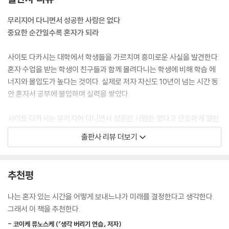
---「모두와 잘 지내기 위해 노력하지 마라」중에서
가 높다는 것이다. 그는 무리 지어 다니면서 성공한 사람은 없다고 단호하
게 말한다. 성공을 결정하는 가장 중요한 요소는 타고난 두뇌나 공부의 양
무리지어 다니면서 성공한 사람은 없다
지금 당장 인정받지 못하는 것은 어쩔 수 없다고 해도, 이도저도 아닌 자신
이 아니라 혼자 있는 시간에 집중할 수 있는 힘이라는 것이다. 혼자 있는 시
중요한 순간일수록 혼자가 되라
을 받아들이기란 쉬운 일이 아니다. 그럴 때 내가 스스로에게 걸었던 주문
간의 장점은 비단 집중력뿐이 아니다. 다른 이와 어울리다 보면 때로는 자
은 “성과를 내라”는 한마디였다. 성과를 내려면 다양한 노력을 아끼지 말
신을 있는 그대로 파악하며 목표로 나아가지 못하고, 불필요하게 다른 사
사이토 다카시는 대학에서 학생들을 가르치며 흥미로운 사실을 발견한다.
아야 한다. 그러나 젊은 시기에는 목표가 있어도 추상적인 신념에 사로잡
람과 비교하거나, 도움이 안 되는 주위의 평가나 비교로 자신감을 잃기도
혼자 수업을 받는 학생이 친구들과 함께 몰려다니는 학생에 비해 학습 에
혀 고민만 하기 쉽다. 그러다 보면 뭔가 큰일을 해야만 한다는 압박에 사로
한다.
너지와 몰입도가 높다는 것이다. 실제로 저자 자신도 10년이 넘는 시간 동
잡혀 결국 자신을 성장시키는 구체적인 행동까지는 하지 못하는 비극이 일
안 혼자서 공부에 몰입하며 실력을 쌓았다.
어난다. 나는 그렇게 되지 않으려고 ‘현실을 직시하라’ ‘성과를 내라’고 스
저자는 그렇기 때문에 중요한 시기일수록 오히려 적극적으로 혼자가 되어
스로에게 끊임없이 말해왔다. 큰사람이 되기 위해 스스로에게 미션을 주었
야 하며, 혼자 있는 시간을 효율적으로 보내기 위해 노력하기를 제안한다.
사이토 다카시는 무리지어 다니면서 성공한 사람은 없다고 단호하게 말한
던 것이다. 나도 모르게 ‘좋은 상사를 만났더라면’ ‘그 대학에 합격했더라
그리고 자신을 객관화하는 데 도움을 주는 거울 내관법, 자기 긍정의 힘을
다. 성공을 결정하는 가장 중요한 요소는 타고난 두뇌나 공부의 양이 아닌
출판사 리뷰 더보기
면’ 하는 ‘~라면’ ‘~했더라면’ 같은 말을 할 때도 있었지만, 그런 변명은 승
기르는 글쓰기, 인내심을 길러주는 번역과 원서 읽기, 고전과 독서법 등 혼
‘혼자 있는 시간에 집중할 수 있는 힘’이다. 하지만 사람들은 소속된 집단이
부의 세계에서 절대 통하지 않는다. 결과가 전부이기 때문이다.
자 있는 시간 동안 성장에 도움을 주는 구체적인 방법을 소개한다.
나 가까운 친구가 없으면 스스로를 낙오자로 여기며, 관계에 필요 이상으
---「남의 인정이 독이 될 수도 있다」중에서
로 힘을 쏟는다. 물론 관계도 중요하다. 하지만 모든 관계가 다 좋은 영향을
추천평
여기서 이 책이 유사한 다른 자기계발 및 심리서와 명확한 차별점이 나타
주고받는 것은 아니다. 때로는 도움이 안 되는 주위의 평가나 비교가 자신
메이저리그의 마쓰이 히데키 선수는 요미우리 자이언츠 시절에 나가시마
난다. 저자가 말하고자 하는 바는 그간 다른 책에서 이야기 해왔던 ‘타인의
감을 깎아내리기도 한다. 그렇기에 중요한 시기일수록 적극적으로 혼자가
나는 혼자 있는 시간을 어떻게 보내느냐가 미래를 결정한다고 생각한다.
시게오 감독과 함께 자주 스윙 연습을 했다고 한다. 캠프나 원정 훈련을 가
시선을 의식하지 말자’ ‘지금 당신의 모습에 자신감을 갖자’와 같은 위로의
되어야 한다. 누구의 말에도 휘둘리지 말고 침잠하여 목표에 집중해야 한
그래서 이 책을 추천한다.
서도 마쓰이가 나가시마 감독 방에서 스윙 동작을 취하면 배트가 허공을
메시지가 아니다. 오히려 혼자 있는 시간의 긍정적인 의미를 명확히 알고,
다. 사람은 혼자일 때 성장하기 때문이다.
가르는 소리에 감독이 ‘좋다’ ‘아니다’라고 눈으로 반응하는, 무언의 대화를
- 코이케 류노스케 (『생각 버리기 연습』 저자)
보다 적극적으로 자신과 마주하는 시간 혹은 자신의 능력을 충분히 키우는