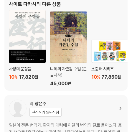
사이토 다카시
의 다른 상품
생각의 균형을 잡아라
많지 않다. 그것은 학창 시절 역사를 공부할 때 연호
마음을 안정시키는 소리는 따로 있다
나만의 창의적인 방법으로 재충전하라
4. 혼자인 시간이 나에게 가르쳐주는 것들
떠날 수 있는 용기
자유롭게 그러나 현실적으로
우울한 세상을 지나가는 법
책은 모든 것을 말해준다
사장의 문장들
니체의 자존감 수업 (큰
소중해 시리즈
과거에서 오늘의 답을 찾아라
글자책)
10
17,820
10
77,850
%
%
원
원
스스로 동기부여 하는 방법
45,000
원
혼자 있을 때, 볼 수 없던 것을 본다
비약적인 성장을 위한 조건
능력보다 중요한 자기 기대감
역
장은주
관심작가 알림신청
5. 누구에게도 휘둘리지 않는 내가 되기 위하여
일본어 전문 번역가. 활자의 매력에 이끌려 번역의 길로 들어섰다. 옮
한계를 알아야 가능성도 알 수 있다