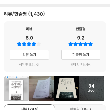
나누었다는 에피소드도 있다. 당시 나가시마 감독은 스윙 마니아로, 현역
시간을 갖기 위해 노력하자는 것이다.
혼자 있는 시간이 나를 단단하게 만들어준다
시절에는 한밤중에 벌떡 일어나 스윙 연습을 자주 했다. 한밤중에도 타격
리뷰/한줄평
1,430
폼이 걱정돼서 연습하지 않고는 견딜 수 없었다고 하니 역시 대단한 선수
지금 우리는 타인의 시선 때문에, 외로움을 참지 못해, 돌이킬 수 없는 시간
우리는 혼자 있을 때 음악을 듣거나 영화를 본다. 스마트폰으로 자주 가는
는 다르다는 생각이 든다. 흥미롭게도 재능이 많은 사람일수록 혼자일 때
과 에너지를 무심히 흘려 보내고 있는 것은 아닐까? 진정 나를 사랑하는 것
사이트에 접속하거나 취미 생활을 하기도 한다. 물론 이런 시간은 무료함
자신이 이루어야 할 세계에 대해 생각한다. 즉, 혼자만의 시간에 깊이 생각
은 타인에게 인정받는 것보다 나 스스로에 집중하고 마음과 지성의 근육을
리뷰
한줄평
을 달래주고 감정을 풍요롭게 한다. 하지만 뇌과학 연구에 따르면 음악을
한다는 것은 재능의 증거이기도 하다.
키워나가는 것이 아닐지 한번쯤 돌아보는 계기가 되었으면 한다.
들을 때 사람의 뇌는 거의 활동하지 않는다고 한다. 그리고 저자는 이런 ‘수
8.0
9.2
---「상대적으로 평가하지 말고 절대적으로 평가하라」중에서
동적인 방법’이 혼자 있는 시간을 보내는 데 별 도움이 되지 않는다고 말한
다.
보통 누군가와 이야기하다 보면 자기도 모르게 상대와 비교하게 된다. ‘저
리뷰 쓰기
한줄평 쓰기
친구나 선배에 비하면 나는……’ 하면서 쓸데없는 생각을 하기도 한다. 그
이 책에서는 사이토 다카시가 혼자 있는 시간을 효율적으로 보내기 위해
러다 보면 자연스럽게 자신감은 떨어지기 마련이다. 비교를 통해 자신을
사용했던 ‘적극적인 방법’들을 소개한다. 자신을 객관화하는 데 도움을 주
혜택 및 유의사항
혜택 및 유의사항
객관화할 수 있지만, 대신 자기 긍정의 힘은 약해진다. 때론 그런 비교에서
는 거울 내관법, 자기 긍정의 힘을 기르는 글쓰기, 인내심을 길러주는 번역
완전히 벗어나 자존감이 낮아지지 않게 스스로를 보호하는 것도 필요하다.
과 원서 읽기, 외로움을 극복하는 방법, 평정심 유지에 도움을 주는 마인드
또 나를 보호하기 위해 ‘지금 목표를 향해 노력하고 있는 것은 의미 있는 일
컨트롤, 집중력을 향상시켜주는 호흡법, 청년기에 읽어야 할 고전과 독서
34
이다. 잘못되지 않았다’고 등을 토닥이며 함께 싸워줄 든든한 동료를 만들
법 등 혼자 있는 시간 동안 성장에 도움을 주는 구체적인 방법들에 대해 소
더보기
어야 한다. 누가 가장 좋은 동료가 되어줄 수 있을까. 내가 나의 동료가 되
개한다. 또 본문에서 소개되는 다자이 오사무, 사카구치 안고, 나카하라 주
어주어야 한다. 특히 일이 잘 풀리지 않을 때는 세상에 자기편이 하나도 없
야 등 일본 최고의 문학가들과 그들의 작품을 통해 우리가 무엇을 바라보
는 것처럼 느껴진다. 그럴 때에도 ‘나만은 내편’이라는 생각을 잃지 않도록
며 앞으로 나아가야 할지 알려준다. 혼자 있는 시간을 어떻게 보낼 것인가.
리뷰
244
한줄평
1,186
훈련해야 한다.