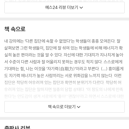
도 한다. 실제 본인이 누군가와 함께 하는 시간을 즐긴다면 전혀 문제가 없
예스24 리뷰 더보기
다. 하지만 이런 시간과 노력이 피곤하고 힘들면서도 타인의 시선과, 어느
덧 정의 내려진 ‘넓은 인간관계 = 성공의 지름길’이라는 방정식 때문에 지
나친 에너지를 쏟는 것이 과연 옳은 것일까?
책 속으로
『잡담이 능력이다』, 『독서는 절대 나를 배신하지 않는다』, 『내가 공부하는
내 강의에는 ‘다른 집단에 속할 수 없었다’는 학생들이 종종 모여든다. 잘
이유』 등 숱한 베스트셀러를 펴낸 사이토 다카시는 그렇지 않다라고 단언
살펴보면 그런 학생들이, 집단에 잘 섞여 있는 학생들에 비해 에너지가 확
한다. 그는 재수 생활을 시작한 열여덟 살부터 직업을 얻은 서른두 살까지
실히 높은 편이라는 것을 알 수 있다. 자신에 대한 기대치가 지나치게 높아
철저히 고독한 10년을 보냈지만, 돌이켜 보면 지금의 자신을 만든 것은 바
서 수준이 다른 사람과 잘 어울리지 못하는 경우도 적지 않다. 스스로에게
로 그 혼자 있는 시간이었다고 고백한다. 한 때 패배의식과 외로움, 부적응
기대하는 힘, 나는 이것을 ‘자기력(自期力)’이라고 부른다. (…) 흥미롭게
으로 힘들기도 했지만 ‘이대로 끝나지 않아. 열 배, 스무 배로 복수해주겠
도 자기력 에너지가 높은 사람끼리는 서로 위화감을 느끼지 않는다. 이런
어’라는 성공에 대한 강한 목표의식과 에너지를 갖게 되었기 때문이다. 그
집단은 적당히 어우러져 있는 집단과 확연히 분위기가 다르다. 적당히 어
리고 혼자인 시간은 외로운 시간이 아니라, 목표를 현실로 만들기 위해 내
우러져 있는 집단은 말하자면 일종의 담합 상태다. ‘이 정도의 나에게 만족
공을 쌓는 시간이었고, 이를 발판으로 서른 살이 넘도록 변변한 직업도 없
한다’는 안도감이 생겨 서로에게 ‘좋아’ ‘괜찮아’라고 하면서 스스로에 대한
었던 그가 결국 유명 저자이자 메이지대 인기 교수가 될 수 있었다고 말한
입찰 가격을 낮게 책정한 채 마음을 놓는다. 하지만 자신에 대한 기대가 높
다.
책 속으로 더보기
은 단독자는 담합으로 자신의 입찰 가격을 낮게 책정하지 않는다. 아주 높
게 책정한다. 그래서 높은 기대치에 대한 엄청난 부담감을 느끼는 동시에
그는 대학에서 학생들을 가르치며 흥미로운 사실을 발견했다. 혼자 수업을
그 기대치를 충족시키기 위해 힘을 길러야 한다고 생각한다.
받는 학생이 친구들과 함께 몰려다니는 학생에 비해 학습 에너지와 몰입도
출판사 리뷰