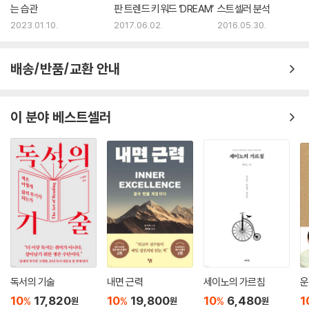
는 습관
판 트렌드 키워드 ‘DREAM’
스트셀러 분석
2023.01.10.
2017.06.02.
2016.05.30.
배송/반품/교환 안내
이 분야 베스트셀러
독서의 기술
내면 근력
세이노의 가르침
운
10
17,820
10
19,800
10
6,480
1
%
%
%
원
원
원