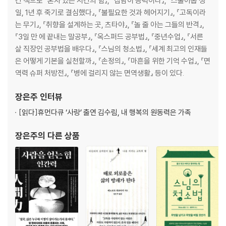
긴 책으로 『혼자 있는 시간의 힘』, 『잡담이 능력이다』, 『스물아홉 생
풍부해진 감정을 이용하라
일, 1년 후 죽기로 결심했다』, 『불필요한 것과 헤어지기』, 『고독이라
이해해야 이해받는다
는 무기』, 『취향을 설계하는 곳, 츠타야』, 『놀 줄 아는 그들의 반격』,
언제든 자신을 돌아볼 수 있는 의식을 가져라
『3일 만 에 끝내는 말공부』, 『옥스퍼드 공부법』, 『중년수업』, 『서른
익숙한 것과 단절하라
살 직장인 공부법을 배우다』, 『스님의 청소법』, 『세계 최고의 인재들
나쁜 감정도 에너지로 바꿀 수 있다
은 어떻게 기본을 실천할까』, 『손정의』, 『마흔을 위한 기억 수업』, 『면
혼자인 시간을 피할수록 더 외로워진다
역력 슈퍼 처방전』, 『병에 걸리지 않는 면역생활』 등이 있다.
고전에 의지하라
장은주
인터뷰
| 에필로그 |
[읽다]
휴먼다큐 ‘사랑’ 출연 김수림, 내 행복의 원동력은 가족
| 해설 | 혼자 있는 시간을 어떻게 보내느냐가 당신의 미래를 결정한다
장은주
의 다른 상품
_『생각 버리기 연습』 저자 코이케 류노스케