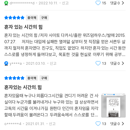
에 들어가서 공부를 해야할때는 학점을 잘 챙기면서 혼자 보내는 시간이
d**********d
2022.10.11.
신고
15
댓글
0
적지 않았
종이책
구매
혼자 있는 시간의 힘
혼자 있는 시간의 힘 /저자 사이토 다카시/출판 위즈덤하우스/발매 2015.
07.27. 저자는 대입에 실패한 열여덟 살부터 첫 직장을 얻은 서른두 살
까지 철저히 혼자였다. 친구도, 직업도 없었다. 하지만 혼자 있는 시간 동안
스스로를 냉정하게 들여다보고, 목표한 것을 현실로 이루기 위해 공부에
몰입했다. 누구도 알아주지 않았지만 묵묵하게 쌓아온 내공이 지금의 그를
y****a
2021.03.10.
신고
13
댓글
0
만든
종이책
구매
혼자있는 시간의.힘
혼자있을때 누구나.외롭다그시간을 견디기 어려운 건 사
실이다.누군가를 불러내거나 누구와 있는 걸 상상하면서
고독의 시간을 이겨나가길 원한다 인간이 혼자임을 자각
할때.두려움이 몰려온다그 두려움속에서 스스로를 단련
하면서 오히려.혼자를 즐기라고 한 저자의.말을 들으며 이
o******4
2021.01.31.
신고
13
댓글
0
것이 세상에.나가기전 자신과 세상이.조화롭게 살아갈 수