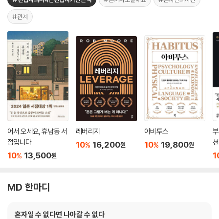
#관계
어서 오세요, 휴남동 서
레버리지
아비투스
부
점입니다
션
10
16,200
10
19,800
%
%
원
원
10
13,500
1
%
원
MD 한마디
혼자일 수 없다면 나아갈 수 없다