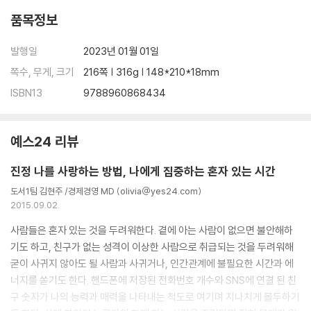
품목정보
발행일
2023년 01월 01일
쪽수, 무게, 크기
216쪽 | 316g | 148*210*18mm
ISBN13
9788960868434
예스24 리뷰
진정 나를 사랑하는 방법, 나에게 집중하는 혼자 있는 시간
도서1팀 김현주 /경제경영 MD (olivia@yes24.com)
2015.09.02.
사람들은 혼자 있는 것을 두려워한다. 곁에 아는 사람이 없으면 불안해하
기도 하고, 친구가 없는 성격이 이상한 사람으로 취급되는 것을 두려워해
굳이 사귀지 않아도 될 사람과 사귀거나, 인간관계에 불필요한 시간과 에
너지를 쏟기도 한다. 핸드폰에 저장된 전화번호 개수와 SNS에 연결 된 친
구 숫자가 나의 능력과 매력을 나타내는 척도로 여기며 지나치게 몰두하기