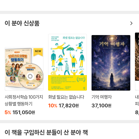
이 분야 신상품
사회정서학습 100가지
화낼 필요는 없습니다
기억 여행자
내
상황별 행동하기
피
10
17,820
37,100
%
원
원
5
151,050
8
%
원
이 책을 구입하신 분들이 산 분야 책