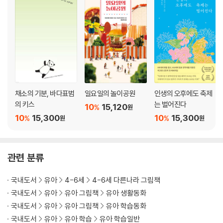
채소의 기분, 바다표범
일요일의 놀이공원
인생의 오후에도 축제
의 키스
는 벌어진다
10
15,120
%
원
10
15,300
10
15,300
%
%
원
원
관련 분류
국내도서
유아
4-6세
4-6세 다른나라 그림책
국내도서
유아
유아 그림책
유아 생활동화
국내도서
유아
유아 그림책
유아 학습동화
국내도서
유아
유아 학습
유아 학습일반