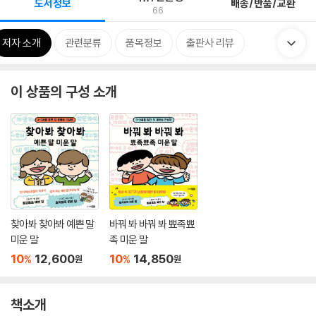
도서정보
배송/반품/교환
66
저자 소개
관련분류
품목정보
출판사 리뷰
이 상품의 구성 소개
찾아봐 찾아봐 예쁜 말
바꿔 봐 바꿔 봐 뾰족뾰
미운 말
족 미운 말
10
12,600
10
14,850
%
%
원
원
책소개