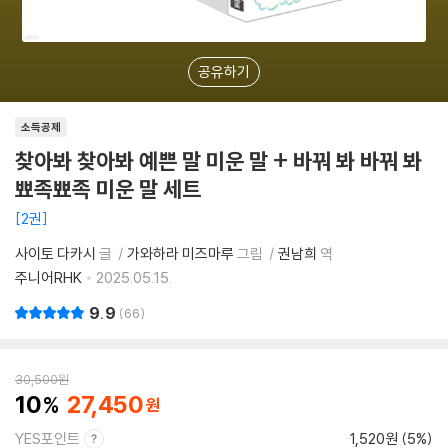
공유하기
소득공제
찾아봐 찾아봐 예쁜 말 미운 말 + 바꿔 봐 바꿔 봐
뾰족뾰족 미운 말 세트
2권
사이토 다카시
글
가와하라 미즈마루
그림
권남희
역
주니어RHK
2025.05.15.
9.9
66
30,500
원
10
27,450
YES포인트
1,520원 (5%)