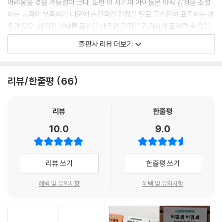
어려움을 겪을 가능성이 크다. 또한 이 시기의 아이들은 아직 감정을 조절
하는 능력이 부족하기 때문에 순간적인 감정을 말로 고스란히 표출하는 경
우가 많다. 하지만 올바른 표현을 배우면 감정을 건강하게 표현할 수 있을
뿐 아니라, 상대방의 감정에 공감하는 능력도 함께 키울 수 있다.
출판사 리뷰 더보기
결국 언어 습득이란 단순한 말 배우기가 아니라 사고력과 배려심을 기르는
과정이다. 언어 습관은 성장 후에도 아이의 대화 방식과 사회적 관계에 지
리뷰/한줄평
66
속적으로 영향을 미치기 때문에 유아기부터 바람직한 언어 습관을 길러 주
는 일은 무엇보다 중요하다.
리뷰
한줄평
《찾아봐 찾아봐 예쁜 말 미운 말》은 4-7세 아이들에게 ‘말 고르기’의 중요
10.0
9.0
성을 알려 주는 ‘첫 대화법 그림책’이다. 아이들이 “잘됐네!”, “괜찮아.”,
“힘내.”와 같이 마음을 따뜻하고 기분 좋게 해 주는 ‘예쁜 말’과 “시끄러
워.”, “저리 가.”, “싫어.”와 같이 마음을 아프고 슬프게 만드는 ‘미운 말’을
리뷰 쓰기
한줄평 쓰기
구분하고, 상대방의 감정을 이해하고 공감하며 ‘예쁜 말’을 자연스럽게 배
우도록 돕는다. 이 책과 함께 ‘예쁜 말’을 찾아내고 사용하는 동안 아이들은
혜택 및 유의사항
혜택 및 유의사항
상대방의 기분을 고려하는 방법과 타인을 배려하는 사고방식을 익히고 연
습할 수 있다.