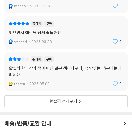
[일본 아마존 독자 리뷰]
m***o
2025.07.16.
0
-다섯 살 난 제 아들은 친구에게 심한 장난과 폭언을 일삼아 큰 어려움을
겪고 있어요. 치료에 도움이 될 책을 여러 가지 구입했는데, 그중 가장 마음
종이책
구매
에 와닿은 책입니다.
읽으면서 예절을 쉽게 습득해요
y****4
2025.06.28.
0
-아이들이 읽을 때마다 재미있어합니다. 실생활에서 “이건 미운 말이
지?”라고 말하는 걸 보니 내용을 제대로 이해한 것 같아요.
종이책
구매
-아빠의 말에 세 살 딸아이가 “그건 상처 주는 말이야!”라고 반응했어요.
확실히 한국작가 책이 아닌 일본 책이다보니, 좀 안맞는 부분이 눈에
이 책을 읽은 효과가 바로 나타나고 있습니다. 평소 부모가 사용하는 말투
띄네요.
또한 중요하다는 것을 깨달았어요.
r***m
2026.05.08.
0
-네 살짜리 둘째 딸은 무조건 “싫어요!”, “안 돼요!”부터 내뱉는 ‘짜증쟁
이’입니다. 이 책도 처음엔 읽기 싫다더니 퀴즈와 길 찾기 등의 활동에 무척
한줄평 전체보기
흥미를 보였어요. 자기가 내뱉은 말이 미운 말이었다는 걸 스스로 깨닫기
도 하는 걸 보면 정말 괜찮은 책 같아요!
배송/반품/교환 안내
-부모인 저도 배울 점이 많은 실용적인 책입니다. 초등학생 자녀의 거친 말