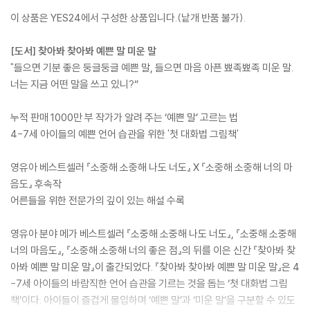
이 상품은 YES24에서 구성한 상품입니다.(낱개 반품 불가).
[도서] 찾아봐 찾아봐 예쁜 말 미운 말
"들으면 기분 좋은 둥글둥글 예쁜 말, 들으면 마음 아픈 뾰족뾰족 미운 말.
너는 지금 어떤 말을 쓰고 있니?“
누적 판매 1000만 부 작가가 알려 주는 ‘예쁜 말’ 고르는 법
4-7세 아이들의 예쁜 언어 습관을 위한 '첫 대화법 그림책'
영유아 베스트셀러 『소중해 소중해 나도 너도』 X 『소중해 소중해 너의 마
음도』 후속작
어른들을 위한 전문가의 깊이 있는 해설 수록
영유아 분야 메가 베스트셀러 『소중해 소중해 나도 너도』, 『소중해 소중해
너의 마음도』, 『소중해 소중해 너의 좋은 점』의 뒤를 이은 신간 『찾아봐 찾
아봐 예쁜 말 미운 말』이 출간되었다. 『찾아봐 찾아봐 예쁜 말 미운 말』은 4
-7세 아이들의 바람직한 언어 습관을 기르는 것을 돕는 ‘첫 대화법 그림
책’이다. 아이들이 즐겁게 몰입하며 ‘예쁜 말’과 ‘미운 말’을 구분할 수 있도