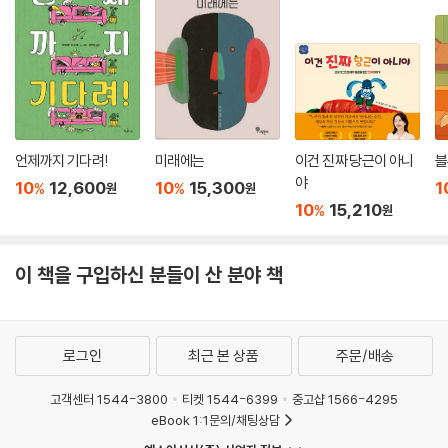
언제까지 기다려!
미래에는
이건 진짜 당근이 아니
블
야
10
12,600
10
15,300
1
%
%
원
원
10
15,210
%
원
이 책을 구입하신 분들이 산 분야 책
로그인
최근 본 상품
주문/배송
고객센터 1544-3800
티켓 1544-6399
중고샵 1566-4295
eBook 1:1문의/채팅상담