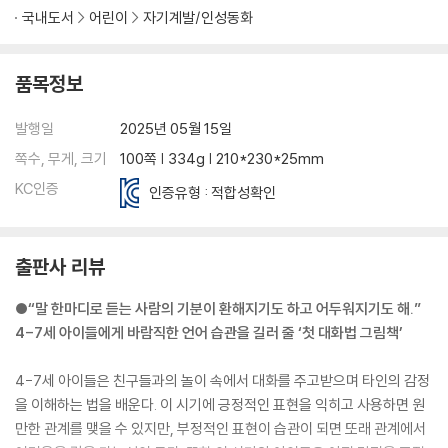
국내도서
어린이
자기계발/인성동화
품목정보
발행일
2025년 05월 15일
쪽수, 무게, 크기
100쪽 | 334g | 210*230*25mm
KC인증
인증유형 : 적합성확인
출판사 리뷰
●“말 한마디로 듣는 사람의 기분이 환해지기도 하고 어두워지기도 해.”
4-7세 아이들에게 바람직한 언어 습관을 길러 줄 ‘첫 대화법 그림책’
4-7세 아이들은 친구들과의 놀이 속에서 대화를 주고받으며 타인의 감정
을 이해하는 법을 배운다. 이 시기에 긍정적인 표현을 익히고 사용하면 원
만한 관계를 맺을 수 있지만, 부정적인 표현이 습관이 되면 또래 관계에서