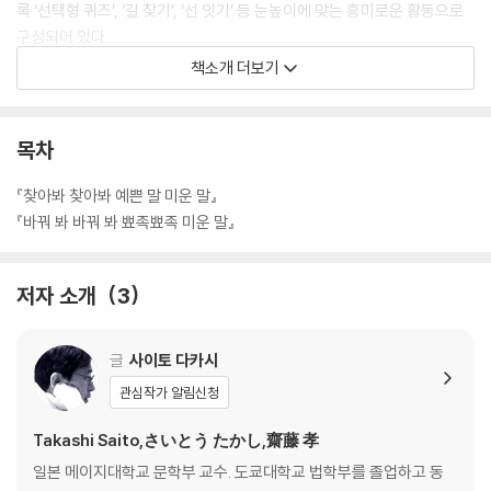
록 ‘선택형 퀴즈’, ‘길 찾기’, ‘선 잇기’ 등 눈높이에 맞는 흥미로운 활동으로
구성되어 있다.
책소개 더보기
[도서] 바꿔 봐 바꿔 봐 뾰족뾰족 미운 말 : 5-9세를 위한 첫 대화법 연습
책
“뾰족뾰족 미운 말을 둥글둥글 예쁜 말로 바꿔 봐 바꿔 봐!”
목차
미운 말을 예쁜 말로 바꾸는 30가지 대화법 연습책
『찾아봐 찾아봐 예쁜 말 미운 말』
아이와 어른이 함께하는 첫 언어 습관 만들기!
『바꿔 봐 바꿔 봐 뾰족뾰족 미운 말』
?일본 아마존 그림책 분야 1위
저자 소개
3
?영유아 베스트셀러 《소중해 소중해 나도 너도》 X 《소중해 소중해 너의
마음도》 후속작
?어른들을 위한 전문가의 깊이 있는 해설 수록
글
사이토 다카시
관심작가 알림신청
영유아 분야 메가 베스트셀러 《소중해 소중해 나도 너도》, 《소중해 소중해
너의 마음도》, 《소중해 소중해 너의 좋은 점》에 이어 신간 《바꿔 봐 바꿔
Takashi Saito,さいとう たかし,齋藤 孝
봐 뾰족뾰족 미운 말》이 출간되었다.
일본 메이지대학교 문학부 교수. 도쿄대학교 법학부를 졸업하고 동
전작 《찾아봐 찾아봐 예쁜 말 미운 말》이 ‘예쁜 말’과 ‘미운 말’을 구분하는