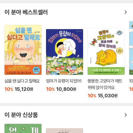
투 때문에 고민하는 친구에게도 한 권 선물했어요.
이 분야 베스트셀러
-부모님과 싸운 날, 그림책 코너에서 이 책을 발견하고 끌리듯 구입했어
요. 이 책을 계기로 부모님과 저의 말투가 부드러워졌습니다. 수십 년 동안
싸움이 끊이지 않는 사이였는데, 정말 대단한 책이에요! 어렸을 때 이 책을
만났다면 정말 좋았을 텐데요. 저와 같은 어른들도 공감할 수 있는 내용이
라 연령에 상관없이 추천합니다.
싫을 땐 싫다고 말해요
엄마가 유령이 되었어!
뚱뚱한 고양이가 매트
1
위에 앉아 있어요
10
15,120
10
10,800
1
%
%
원
원
10
15,030
%
원
이 분야 신상품