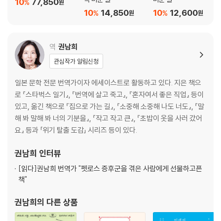
10
77,850
%
원
10
14,850
10
12,600
%
%
원
원
역
권남희
관심작가 알림신청
일본 문학 전문 번역가이자 에세이스트로 활동하고 있다. 지은 책으
로 『스타벅스 일기』, 『번역에 살고 죽고』, 『혼자여서 좋은 직업』 등이
있고, 옮긴 책으로 『집으로 가는 길』, 『소중해 소중해 나도 너도』, 『말
해 봐 말해 봐 너의 기분을』, 『작고 작고 큰』, 『초밥이 옷을 사러 갔어
요』 등과 「위기 탈출 도감」 시리즈 등이 있다.
권남희
인터뷰
[읽다]
권남희 번역가 "펫로스 증후군을 겪은 사람에게 선물하고픈
책"
권남희
의 다른 상품