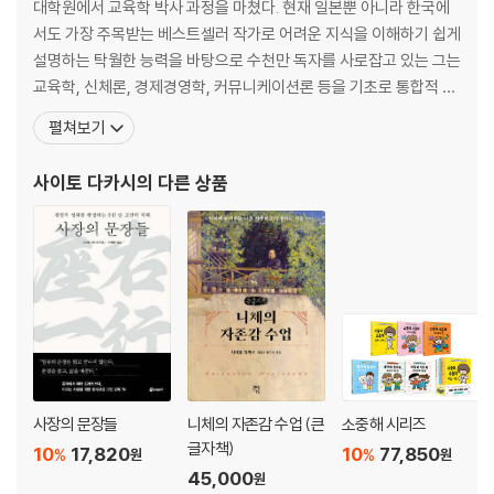
대학원에서 교육학 박사 과정을 마쳤다. 현재 일본뿐 아니라 한국에
중요성과 방법을 소개했다면, 이번 책은 가정, 유치원, 학교 등 아이들이
서도 가장 주목받는 베스트셀러 작가로 어려운 지식을 이해하기 쉽게
생활 속에서 흔히 겪는 30가지 사례를 통해 ‘미운 말’을 ‘예쁜 말’로 바꾸는
설명하는 탁월한 능력을 바탕으로 수천만 독자를 사로잡고 있는 그는
실질적이고 구체적인 방법을 알려 준다.
교육학, 신체론, 경제경영학, 커뮤니케이션론 등을 기초로 통합적 지
식을 담은 관련 서적을 다수 집필했다. 학창 시절 누구나 배운 세계사.
펼쳐보기
하지만 세계사의 커다란 흐름을 이야기해보라고 하면 자기 나름의 분
명한 관점을 바탕으로 논리정연하게 대답할 수 있는 사람은 의외로
사이토 다카시
의 다른 상품
많지 않다. 그것은 학창 시절 역사를 공부할 때 연호
사장의 문장들
니체의 자존감 수업 (큰
소중해 시리즈
글자책)
10
17,820
10
77,850
%
%
원
원
45,000
원