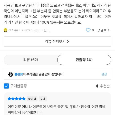
‘예쁜 말’을 알려 주고 싶은 어른들에게 이 책을 권한다.
제목만 보고 구입한거라 내용을 모르고 선택했는데요, 아무래도 작가가 한
국인이 아닌지라 그런 부분이 좀 안맞는 부분들도 눈에 띄이더라구요. 우
리나라에서는 잘 안쓰는 어투도 많고요. 책에서 말하고자 하는 바는 이해
●누적 판매 1000만 부 베스트셀러 작가와 인기 일러스트레이터의 만남!
가 가지만 한국 아이들과 100% 맞는지는 모르겠어요.
사이토 다카시는 일본 메이지대학 문학부 교수이자 교육학, 신체론, 커뮤
r***m
2026.05.08.
신고
0
댓글
0
니케이션론 전문가로, 일본 공영 방송사 NHK 교육 방송 「일본어로 놀자」
리뷰 전체보기
의 총괄 지도를 맡고 있다. 이 책에서는 수많은 연구를 통해 얻은 전문성과
현장에서 쌓은 풍부한 경험을 바탕으로 유아기에 꼭 필요한 언어 습관을
아이들의 눈높이에 맞춘 쉽고 따뜻한 언어로 풀어냈다. 이와 더불어 누적
리뷰
62
한줄평
4
부수 1000만 부가 넘는 판매 기록을 가진 베스트셀러 작가의 작품이라는
점은 이 책의 신뢰도를 한층 높여 준다.
클린봇
이 부적절한 글을 감지 중입니다.
설정
한국과 일본에서 《소중해 소중해 나도 너도》, 《소중해 소중해 너의 마음
도》, 《소중해 소중해 너의 좋은 점》 등으로 독자의 사랑을 받고 있는 인기
구매한줄평
추천순
일러스트레이터 가와하라 미즈마루가 그림을 맡았다. 그가 선보이는 친근
하고 귀여운 캐릭터, 생동감 넘치는 색, 글과 다양한 활동에 재미를 더하는
종이책
구매
레이아웃은 아이들의 흥미를 끌어내고 몰입도를 높인다.
어린이뿐 아니라 어른들이 보아도 좋은 책. 우리가 평소에 어떤 말을
써야할지 생각케합니다.