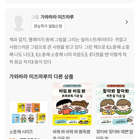
그림
가와하라 미즈마루
관심작가 알림신청
책과 잡지, 웹페이지 등에 그림을 그리는 일러스트레이터다. 귀엽고
사랑스러운 그림으로 큰 사랑을 받고 있다. 그린 책으로 《소중해 소중
해 나도 너도》, 《소중해 소중해 너의 마음도》, 《다쳤을 땐 이렇게 척
척 응급 처치》 등이 있다.
가와하라 미즈마루
의 다른 상품
소중해 시리즈
바꿔 봐 바꿔 봐 뾰족뾰
찾아봐 찾아봐 예쁜 말
족 미운 말
미운 말