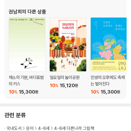
권남희
의 다른 상품
채소의 기분, 바다표범
일요일의 놀이공원
인생의 오후에도 축제
의 키스
는 벌어진다
10
15,120
%
원
10
15,300
10
15,300
%
%
원
원
관련 분류
국내도서
유아
4-6세
4-6세 다른나라 그림책