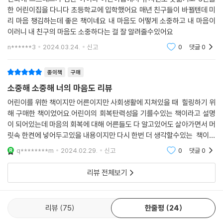
한 어린이집을 다니다 초등학교에 입학했어요 매년 친구들이 바뀔텐데 미
리 마음 챙김하는데 좋은 책이네요 내 마음도 어떻게 소중하고 내 마음이
이러니 내 친구의 마음도 소중하다는 걸 잘 알려줄수있어요
n******3
2024.03.24.
신고
0
댓글
0
종이책
구매
소중해 소중해 너의 마음도 리뷰
어린이를 위한 책이지만 어른이지만 사회생활에 지쳐있을 때 힐링하기 위
해 구매한 책이었어요.어린이의 회복탄력성을 기를수있는 책이라고 설명
이 되어있는데 마음의 회복에 대해 어른들도 다 알고있어도 살아가면서 머
릿속 한켠에 넣어두고있을 내용이지만 다시 한번 더 생각할수있는 책이었
어요.
q********m
2024.02.29.
신고
0
댓글
0
리뷰 전체보기
리뷰
75
한줄평
24