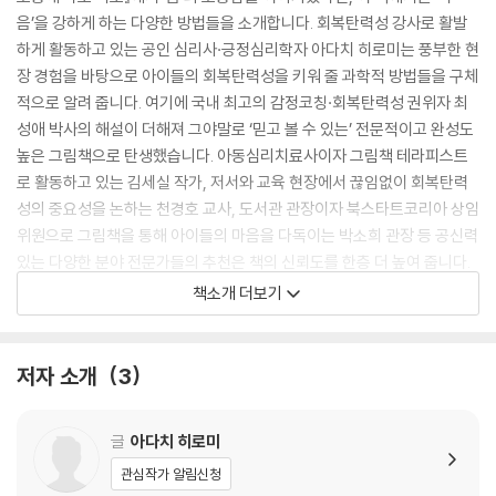
음’을 강하게 하는 다양한 방법들을 소개합니다. 회복탄력성 강사로 활발
하게 활동하고 있는 공인 심리사·긍정심리학자 아다치 히로미는 풍부한 현
장 경험을 바탕으로 아이들의 회복탄력성을 키워 줄 과학적 방법들을 구체
적으로 알려 줍니다. 여기에 국내 최고의 감정코칭·회복탄력성 권위자 최
성애 박사의 해설이 더해져 그야말로 ‘믿고 볼 수 있는’ 전문적이고 완성도
높은 그림책으로 탄생했습니다. 아동심리치료사이자 그림책 테라피스트
로 활동하고 있는 김세실 작가, 저서와 교육 현장에서 끊임없이 회복탄력
성의 중요성을 논하는 천경호 교사, 도서관 관장이자 북스타트코리아 상임
위원으로 그림책을 통해 아이들의 마음을 다독이는 박소희 관장 등 공신력
있는 다양한 분야 전문가들의 추천은 책의 신뢰도를 한층 더 높여 줍니다.
단순한 라인과 선명한 컬러, 사랑스러운 캐릭터까지 『소중해 소중해 나도
책소개 더보기
너도』의 스타일은 그대로 살리면서도 한 걸음 더 나아가 주인공의 상황과
심리를 재치 있고 영리하게 표현한 일러스트와 구성은 독자들의 시선과 마
음을 사로잡습니다.
저자 소개
3
전문가들은 회복탄력성은 유아기부터 경험과 교육을 통해 기를 수 있다고
글
아다치 히로미
입을 모아 말합니다. 우리 아이들이 마음을 강하게 해 줄 방법들을 실천하
며 스스로 어려움을 이겨 내고 다시 일어서는 힘을 차근차근 키워 가기를,
관심작가 알림신청