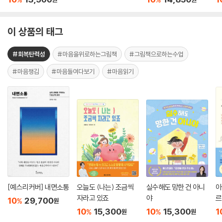
이 상품의 태그
#회복탄력성
#마음을위로하는그림책
#그림책으로하는수업
#마음챙김
#마음들여다보기
#마음읽기
[예스리커버] 내면소통
오늘도 (나는) 조금씩
실수해도 망한 건 아니
아
자라고 있죠
야
르
10
29,700
%
원
10
15,300
10
15,300
1
%
%
원
원