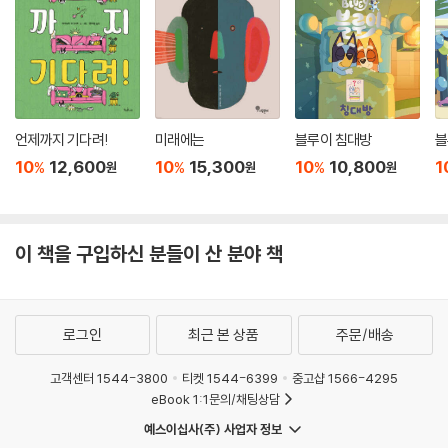
언제까지 기다려!
미래에는
블루이 침대방
블
10
12,600
10
15,300
10
10,800
1
%
%
%
원
원
원
이 책을 구입하신 분들이 산 분야 책
로그인
최근 본 상품
주문/배송
고객센터 1544-3800
티켓 1544-6399
중고샵 1566-4295
eBook 1:1문의/채팅상담
예스이십사(주) 사업자 정보