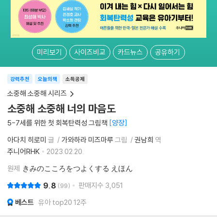
미리보기
사이즈비교
카드뉴스
공유하기
강력추천
오늘의책
소득공제
소중해 소중해 시리즈
소중해 소중해 너의 마음도
5-7세를 위한 첫 회복탄력성 그림책
양장
아다치 히로미
글
가와하라 미즈마루
그림
권남희
역
주니어RHK
2023.02.20.
원제
きみのこころをつよくする えほん
9.8
판매지수
3,051
99
베스트
유아 top20 12주