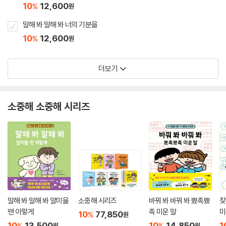
10
12,600
%
원
말해 봐 말해 봐 너의 기분을
10
12,600
%
원
더보기
소중해 소중해 시리즈
말해 봐 말해 봐 얄미울
소중해 시리즈
바꿔 봐 바꿔 봐 뾰족뾰
찾
땐 이렇게
족 미운 말
미
10
77,850
%
원
10
13,500
10
14,850
1
%
%
원
원