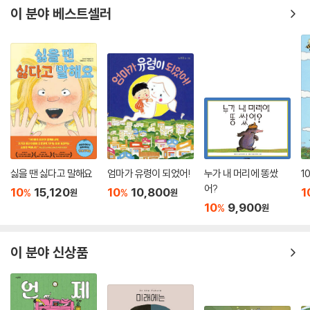
이 분야 베스트셀러
싫을 땐 싫다고 말해요
엄마가 유령이 되었어!
누가 내 머리에 똥쌌
1
어?
10
15,120
10
10,800
1
%
%
원
원
10
9,900
%
원
이 분야 신상품