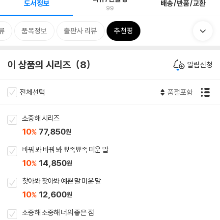
도서정보
배송/반품/교환
99
류
품목정보
출판사 리뷰
추천평
이 상품의 시리즈
8
알림신청
전체선택
품절포함
소중해 시리즈
10
77,850
%
원
바꿔 봐 바꿔 봐 뾰족뾰족 미운 말
10
14,850
%
원
찾아봐 찾아봐 예쁜 말 미운 말
10
12,600
%
원
소중해 소중해 너의 좋은 점