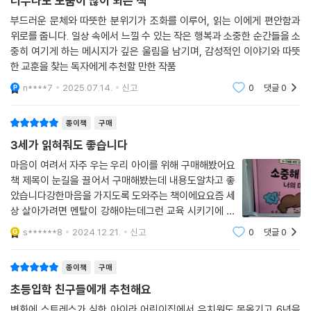
너무나도 도움이 많이 되는 책
관한 바람직한 교육관을 세우는 데 도움을 줄 양육 지침서이기도 하다. 특
부드러운 문체와 따뜻한 분위기가 조화를 이루어, 읽는 이에게 편안함과
히 어른들에게는 책의 말미에 실어 둔 저자와 최성애 박사의 도움글을 거
위로를 줍니다. 일상 속에서 느낄 수 있는 작은 행복과 소중한 순간들을 소
듭 읽어 보기를 권한다. 회복탄력성이 무엇인지, 왜 필요한지, 그래서 이 책
중히 여기게 하는 메시지가 깊은 울림을 남기며, 감성적인 이야기와 따뜻
이 어떤 도움을 줄 수 있을지 두 전문가가 정확하고 명쾌하게 짚어 준다.
한 교훈을 찾는 독자에게 추천할 만한 작품
n****7
2025.07.14.
신고
0
댓글
0
시작도 하기 전에 무조건 싫다고 하는 아이, 쉽게 포기하는 아이, 분노 조절
이 힘든 아이, 뭐만 했다 하면 눈물부터 쏟는 아이…… ‘내 아이는 왜 이러
종이책
구매
지?’ 걱정될 때, ‘감정 조절을 어떻게 돕지?’ 궁금할 때 이 책을 펼쳐 보자.
3세가 읽혀줘도 좋습니다
어려운 상황을 스스로 이겨 내고 기꺼이 다시 일어설 줄 아는, 마음이 튼튼
한 아이로 성장하게 해 줄 지혜로운 비법들이 모두 담겨 있으니.
마음이 여려서 자주 우는 우리 아이를 위해 구매해봤어요
책 제목이 눈길을 끌어서 구매해봤는데 내용도알차고 좋
았습니다강한마음을 가지도록 도와주는 책이에요요즘 세
상 살아가려면 멘탈이 강해야는데그런 교육 시키기에 좋
은 책입니다추천해요 강추!!
s******8
2024.12.21.
신고
0
댓글
0
종이책
구매
초등입학 친구들에개 추천해요
변화에 스트레스가 심한 아이라 어린이집에서 유치원도 못옮기고 6년을