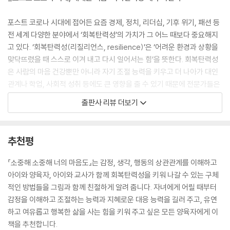
포스트 코로나 시대에 접어든 요즘 경제, 정치, 리더십, 기후 위기, 패션 등
전 세계 다양한 분야에서 ‘회복탄력성’의 가치가 그 어느 때보다 중요해지
고 있다. ‘회복탄력성(리질리언스, resilience)’은 ‘어려운 환경과 상황을
맞닥뜨렸을 때 스스로 이겨 내고 다시 일어서는 힘’을 뜻한다. 회복탄력성
은 사람의 마음 건강뿐만 아니라 자기 조절 능력을 키우고 더 나아가 대인
관계나 학업, 사회적 성취 등에도 큰 영향을 줄 수 있기 때문에 전문가들은
자아 개념과 자기 존중감이 발달하는 유아기야말로 회복탄력성을 키울 중
출판사 리뷰 더보기
요한 시기라고 입을 모은다. 국내 최고의 감정코칭 · 회복탄력성 권위자 최
성애 박사는 이 책에서 이렇게 설명한다.
추천평
만 5~7세 시기는 ‘감각’과 ‘생각’, 이 두 가지 능력을 통합하는 중요한 때입
니다. 감정을 느끼고 표현하며, 관계 속에서 겪는 상처나 불편한 상황에 보
『소중해 소중해 너의 마음도』는 감정, 생각, 행동의 상관관계를 이해하고
다 유연하게 대처하고, 바람직한 방법으로 극복할 수 있는 힘을 키우는 최
아이와 양육자, 아이와 교사가 함께 회복탄력성을 키워 나갈 수 있는 구체
적의 시기이지요.
적인 방법들을 그림과 함께 친절하게 알려 줍니다. 자녀에게 어릴 때부터
감정을 이해하고 조절하는 능력과 지혜로운 대응 능력을 길러 주고, 유연
이 책의 부제가 “5~7세를 위한 첫 회복탄력성 그림책”인 까닭이다. 외국
하고 여유롭고 행복한 삶을 사는 힘을 키워 주고 싶은 모든 양육자에게 이
어, 피아노, 수영 등과 마찬가지로 회복탄력성 또한 어릴 때부터 가르칠 수
책을 추천합니다.