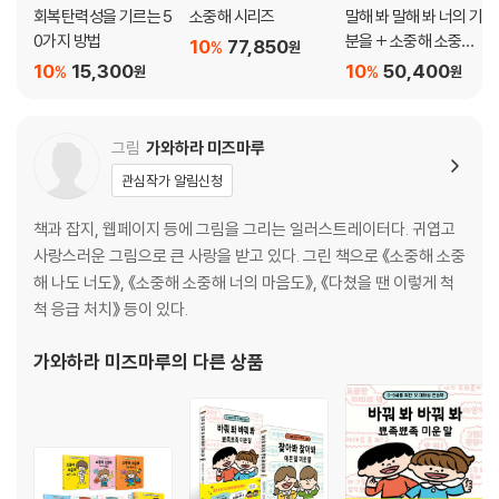
회복탄력성을 기르는 5
소중해 시리즈
말해 봐 말해 봐 너의 기
0가지 방법
분을 + 소중해 소중해
10
77,850
%
원
나도 너도 + 너의 마음
10
15,300
10
50,400
%
%
원
원
도 + 너의 좋은 점 세트
그림
가와하라 미즈마루
관심작가 알림신청
책과 잡지, 웹페이지 등에 그림을 그리는 일러스트레이터다. 귀엽고
사랑스러운 그림으로 큰 사랑을 받고 있다. 그린 책으로 《소중해 소중
해 나도 너도》, 《소중해 소중해 너의 마음도》, 《다쳤을 땐 이렇게 척
척 응급 처치》 등이 있다.
가와하라 미즈마루
의 다른 상품