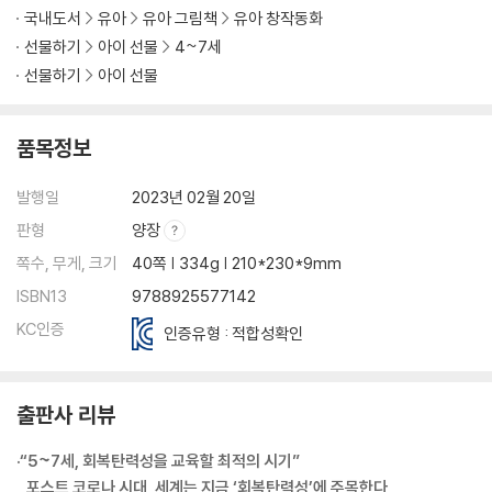
국내도서
유아
유아 그림책
유아 창작동화
선물하기
아이 선물
4~7세
선물하기
아이 선물
품목정보
발행일
2023년 02월 20일
판형
양장
쪽수, 무게, 크기
40쪽 | 334g | 210*230*9mm
ISBN13
9788925577142
KC인증
인증유형 : 적합성확인
출판사 리뷰
·“5~7세, 회복탄력성을 교육할 최적의 시기”
_포스트 코로나 시대, 세계는 지금 ‘회복탄력성’에 주목한다