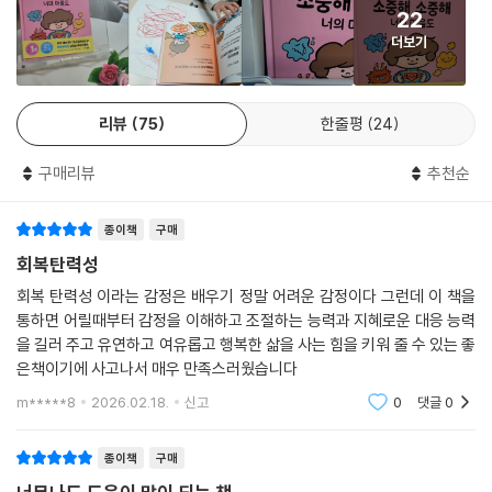
빠른 세상입니다. 그렇다 보니 마음은 급한데 머리와 몸이 따로 움직입니
과가 입증된 방법들이다. 그중 마지막 방법은 마음을 강하게 해 주는 4가
22
다. 마음대로 되지 않으니 화가 납니다. 나도 모르게 튀어나온 거친 말, 그
지 질문을 아이 스스로 해 보는 것이다. 나의 좋은 점, 내가 좋아하는 것, 내
더보기
말이 민망해서 더 크게 소리 지르고 행동하게 되지요. 변화에 적응하는 것
가 열심히 한 것은 무엇인지 또 내가 좋아하는 사람은 누구인지 떠올리는
은 어린이들에게도 어른들에게도 힘든 일입니다. 어떻게 하면 좋을까요?
과정에서 아이들은 자아존중감, 자신감, 성취감, 긍정적인 마음, 사랑과 응
무수한 고민과 생각 끝에 만난 『소중해 소중해 너의 마음도』를 천천히 읽
원 등 회복탄력성의 기반이 되는 강한 마음들을 키울 수 있을 것이다.
리뷰
75
한줄평
24
으며 따라 해 봅니다. 잠시 나의 본심 같은 내면의 이야기를 듣는 시간을 가
져 봅니다. 편안해진 내 마음에서는 용기가 생깁니다. 얼굴도 밝아집니다.
·아이와 어른 모두가 함께 행복해지는 법
구매리뷰
추천순
나를 만나는 많은 사람들과도 밝은 에너지를 나누게 됩니다.
_아이와 어른이 함께 읽는 패밀리 그림책 × 양육 지침서
- 박소희 (늘푸른도서관 관장, 북스타트코리아 상임위원)
종이책
구매
『소중해 소중해 나도 너도』로 한국과 일본 독자들에게 눈도장을 찍은 일러
회복탄력성
스트레이터 가와하라 미즈마루 특유의 단순한 라인, 선명하고 분명한 색감
회복 탄력성 이라는 감정은 배우기 정말 어려운 감정이다 그런데 이 책을
은 이 책에서도 여지없이 돋보인다. 특히 친근하고 귀여운 주인공의 외모
통하면 어릴때부터 감정을 이해하고 조절하는 능력과 지혜로운 대응 능력
와 표정, 행동, 주인공이 처한 모든 상황은 유아 독자들이 책 속의 아이와
을 길러 주고 유연하고 여유롭고 행복한 삶을 사는 힘을 키워 줄 수 있는 좋
자신을 동일시하고 내용에 몰입하게 한다. 때로는 부드러운, 때로는 단호
은책이기에 사고나서 매우 만족스러웠습니다
한 어투로 마음을 강하게 해 줄 방법들을 제안하고 실천할 수 있도록 독려
m*****8
2026.02.18.
신고
0
댓글
0
하는 단순하고 명쾌한 문장에는 힘이 있다.
종이책
구매
『소중해 소중해 너의 마음도』는 아이가 혼자 읽기에도, 어른이 읽어 주기
에도, 어른이 혼자 읽기에도 알맞은 패밀리 그림책인 동시에 회복탄력성에