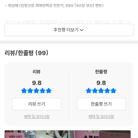
있고, 배우고 연습하며 키워 갈 수 있다. 확실한 것보다는 불확실한 것들이,
- 최성애 (감정코칭·회복탄력성 전문가, EBS [60분 부모] 멘토)
희망보다는 불안이 일상이 되어 버린 시대를 살아갈 우리 아이들에게 이
책이 회복탄력성의 첫걸음을 떼고 마음 근육을 튼튼하게 키워 가는 데 도
위기는 누구에게나 찾아오지만 누구나 극복할 수는 없습니다. 이 책은 어
움을 줄 수 있기를 바란다.
린이들의 건강한 ‘심리적 자원’을 키워 줌으로써 회복탄력성의 발달을 돕
추천평 더보기
습니다.
·“울컥이와 친해지면 너의 마음은 더 더 강해질 거야!”
_부정적인 감정을 지혜롭게 조절하며 회복탄력성을 키워 주는 11가지 방
- 김세실 (그림책 테라피스트, 번역가, 『그림책 페어런팅』 저자)
리뷰/한줄평
99
법
‘리질리언스(resilience)’는 '회복탄력성'으로 많이 알려져 있지만, 더 나
부정적인 감정을 가지면 좋지 않다고 생각하기 쉽다. 그러나 저자는 ‘부정
아가 '외상 후 성장' 혹은 '역경 후 성장'의 의미까지 담고 있습니다. 학령기
리뷰
한줄평
적인 감정이 꼭 나쁜 것만은 아니며 오히려 자기의 몸과 마음을 지키고 자
전 자녀와 보호자가 『소중해 소중해 너의 마음도』를 함께 읽으며 장면마다
9.8
9.8
신도 깨닫지 못한 진짜 마음을 알아채는 데 필요한 소중한 기분이며, 우리
서로의 의견을 나누면 아이는 물론 부모도 역경을 성장의 기회로 바꿀 힘
가 평생 어울려야 할 친구 같은 것’이라고 말한다.
을 기를 수 있을 것입니다. 좋은 책을 읽고 서로의 이야기에 귀를 기울이는
두 사람 모두 지혜와 용기를 얻게 될 테니까요. 자신과 타인 모두가 함께 행
리뷰 쓰기
한줄평 쓰기
이 책에서는 아이들이 느끼는 분노와 슬픔, 불안감과 불쾌감 등의 모든 부
복해지는 법을 가르쳐 주는 것이 바로 리질리언스입니다.
정적인 감정을 ‘울컥이’라고 표현하면서 울컥이와 자연스럽게 친해지고,
- 천경호 (초등 교사, 『리질리언스: 다시 일어서는 힘』 저자)
혜택 및 유의사항
혜택 및 유의사항
울컥이가 너무 커졌을 때 건강하게 해소할 수 있는 11가지 방법을 알려 준
다. 심호흡하기, 감정에 이름 붙여 주기, 색칠하기, 몸동작으로 긴장 이완
정보와 지식을 얻고 배우고 익히기까지 들인 노력에 비해 변화의 속도가
하기, 좋아하는 일에 몰입하기, 마법의 안경 써 보기 등 모두 과학적으로 효