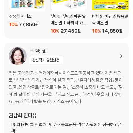
소중해 시리즈
찾아봐 찾아봐 예쁜 말
바꿔 봐 바꿔 봐 뾰족뾰
미운 말 + 바꿔 봐 바꿔
족 미운 말
10
77,850
%
원
봐 뾰족뾰족 미운 말 세
10
27,450
10
14,850
%
%
원
원
트
역
권남희
관심작가 알림신청
일본 문학 전문 번역가이자 에세이스트로 활동하고 있다. 지은 책으
로 『스타벅스 일기』, 『번역에 살고 죽고』, 『혼자여서 좋은 직업』 등이
있고, 옮긴 책으로 『집으로 가는 길』, 『소중해 소중해 나도 너도』, 『말
해 봐 말해 봐 너의 기분을』, 『작고 작고 큰』, 『초밥이 옷을 사러 갔어
요』 등과 「위기 탈출 도감」 시리즈 등이 있다.
권남희
인터뷰
[읽다]
권남희 번역가 "펫로스 증후군을 겪은 사람에게 선물하고픈
책"