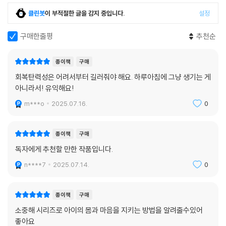
클린봇
이 부적절한 글을 감지 중입니다.
설정
구매한줄평
추천순
종이책
구매
회복탄력성은 어려서부터 길러줘야 해요. 하루아침에 그냥 생기는 게
아니라서! 유익해요!
m***o
2025.07.16.
0
종이책
구매
독자에게 추천할 만한 작품입니다.
n****7
2025.07.14.
0
종이책
구매
소중해 시리즈로 아이의 몸과 마음을 지키는 방법을 알려줄수있어
좋아요