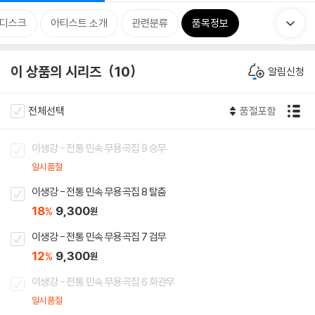
디스크
아티스트 소개
관련분류
품목정보
이 상품의 시리즈
10
알림신청
전체선택
품절포함
이생강 - 전통 민속 무용곡집 9 승무
일시품절
이생강 - 전통 민속 무용곡집 8 탈춤
18
9,300
%
원
이생강 - 전통 민속 무용곡집 7 검무
12
9,300
%
원
이생강 - 전통 민속 무용곡집 6 화관무
일시품절