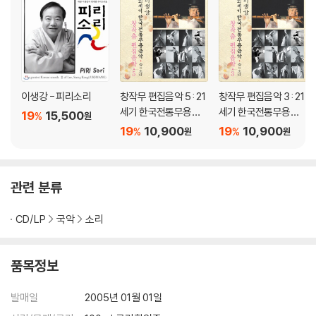
이생강 - 피리소리
창작무 편집음악 5 : 21
창작무 편집음악 3 : 21
세기 한국전통무용음
세기 한국전통무용음
19
15,500
%
원
악 춤의 소리 50 - 이생
악 춤의 소리 50 - 이생
19
10,900
19
10,900
%
%
원
원
강
강
관련 분류
CD/LP
국악
소리
품목정보
발매일
2005년 01월 01일