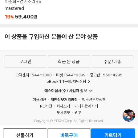
이춘희 - 경기소리 Re
mastered
19
59,400
%
원
이 상품을 구입하신 분들이 산 분야 상품
로그인
최근 본 상품
주문/배송
고객센터 1544-3800
티켓 1544-6399
중고샵 1566-4295
eBook 1:1문의/채팅상담
예스이십사(주) 사업자 정보
이용약관
개인정보처리방침
청소년보호정책
PC버전
회사소개
거래처관계자께
도서홍보
광고
Copyright © YES24 Corp. All Rights Reserved.
MATOM3
선물하기
바로구매
카트담기