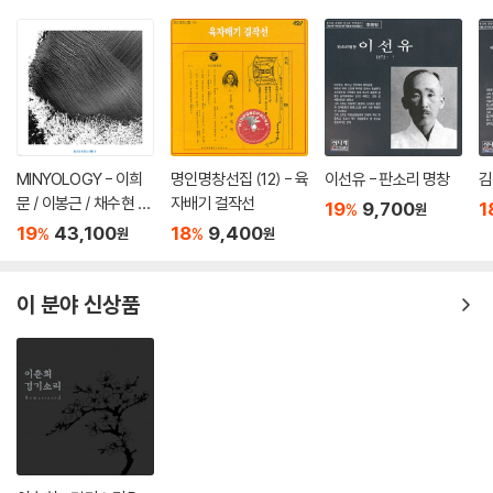
MINYOLOGY - 이희
명인명창선집 (12) - 육
이선유 - 판소리 명창
김
문 / 이봉근 / 채수현 /
자배기 걸작선
19
9,700
1
%
원
전병훈 / Rob Araujo /
19
43,100
18
9,400
%
%
원
원
VOLOSI / VIDEOTAP
EMUSIC / Hakuei Ki
m [LP]
이 분야 신상품