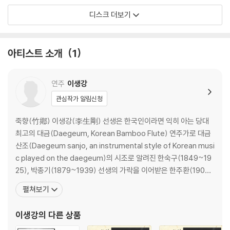
디스크 더보기
아티스트 소개
1
연주
이생강
관심작가 알림신청
죽향(竹鄕) 이생강(李生剛) 선생은 한국인이라면 익히 아는 당대
최고의 대금(Daegeum, Korean Bamboo Flute) 연주가로 대금
산조(Daegeum sanjo, an instrumental style of Korean musi
c played on the daegeum)의 시조로 알려진 한숙구(1849~19
25), 박종기(1879~1939) 선생의 가락을 이어받은 한주환(1904
~1963) 선생으로부터 가르침을 받은 유일한 분으로 대금 산조의 새
펼쳐보기
로운 경지를 개척한 인물이다. 특히 대금뿐만 아니라 피리, 단소, 태
평소, 소금, 퉁소 등 모든 관악기에 뛰어난 연주력을
이생강
의 다른 상품