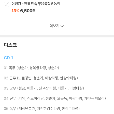
이생강 - 전통 민속 무용곡집 5 농악
13
6,500
%
원
더보기
디스크
CD 1
01
독무 (청춘가, 경복궁타령, 청춘가)
02
군무 (노들강변, 청춘가, 어랑타령, 한강수타령)
03
군무 (철금, 베틀가, 신고산 타령, 베틀가, 어랑타령)
04
군무 (타악, 진도아리랑, 청춘가, 오돌독, 어랑타령, 가야금 휘모리)
05
독무 (개성난봉가, 자진한강수타령, 한강수타령)