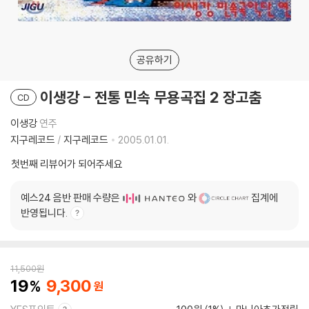
공유하기
이생강 - 전통 민속 무용곡집 2 장고춤
CD
이생강
연주
지구레코드
/
지구레코드
2005.01.01.
첫번째 리뷰어가 되어주세요
예스24 음반 판매 수량은
와
집계에
반영됩니다.
11,500
원
19
9,300