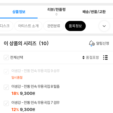
리뷰/한줄평
상품정보
배송/반품/교환
0
디스크
아티스트 소개
관련분류
품목정보
이 상품의 시리즈
10
알림신청
전체선택
품절포함
이생강 - 전통 민속 무용곡집 9 승무
일시품절
이생강 - 전통 민속 무용곡집 8 탈춤
18
9,300
%
원
이생강 - 전통 민속 무용곡집 7 검무
12
9,300
%
원