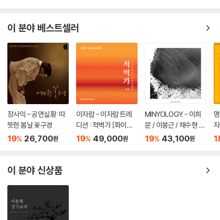
이 분야 베스트셀러
장사익 - 공연실황: 따
이자람 - 이자람 트레
MINYOLOGY - 이희
명
뜻한 봄날 꽃구경
디션 : 적벽가 [화이트
문 / 이봉근 / 채수현 /
자
컬러 LP]
전병훈 / Rob Araujo /
19
26,700
19
49,000
19
43,100
1
%
%
%
원
원
원
VOLOSI / VIDEOTAP
EMUSIC / Hakuei Ki
m [LP]
이 분야 신상품