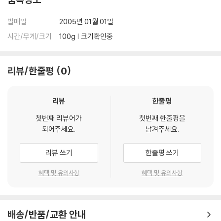
발매일
2005년 01월 01일
시간/무게/크기
100g | 크기확인중
리뷰/한줄평
0
리뷰
한줄평
첫번째 리뷰어가
첫번째 한줄평을
되어주세요.
남겨주세요.
리뷰 쓰기
한줄평 쓰기
혜택 및 유의사항
혜택 및 유의사항
배송/반품/교환 안내