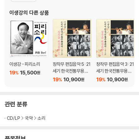
로운 경지를 개척한 인물이다. 특히 대금뿐만 아니라 피리, 단소, 태
평소, 소금, 퉁소 등 모든 관악기에 뛰어난 연주력을
이생강
의 다른 상품
이생강 - 피리소리
창작무 편집음악 5 : 21
창작무 편집음악 3 : 21
세기 한국전통무용음
세기 한국전통무용음
19
15,500
%
원
악 춤의 소리 50 - 이생
악 춤의 소리 50 - 이생
19
10,900
19
10,900
%
%
원
원
강
강
관련 분류
CD/LP
국악
소리
품목정보