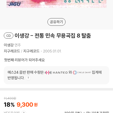
공유하기
이생강 - 전통 민속 무용곡집 8 탈춤
CD
이생강
연주
지구레코드
/
지구레코드
2005.01.01.
첫번째 리뷰어가 되어주세요
예스24 음반 판매 수량은
와
집계에
반영됩니다.
11,400
원
18
9,300