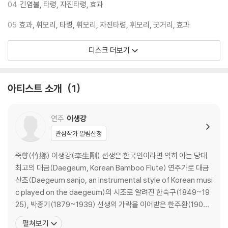
04
긴염불, 타령, 자진타령, 효과
05
효과, 휘모리, 타령, 휘모리, 자진타령, 휘모리, 굿거리, 효과
디스크 더보기
아티스트 소개
1
연주
이생강
관심작가 알림신청
죽향(竹鄕) 이생강(李生剛) 선생은 한국인이라면 익히 아는 당대
최고의 대금(Daegeum, Korean Bamboo Flute) 연주가로 대금
산조(Daegeum sanjo, an instrumental style of Korean musi
c played on the daegeum)의 시조로 알려진 한숙구(1849~19
25), 박종기(1879~1939) 선생의 가락을 이어받은 한주환(1904
~1963) 선생으로부터 가르침을 받은 유일한 분으로 대금 산조의 새
펼쳐보기