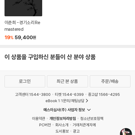
이춘희 - 경기소리 Re
mastered
19
59,400
%
원
이 상품을 구입하신 분들이 산 분야 상품
로그인
최근 본 상품
주문/배송
고객센터 1544-3800
티켓 1544-6399
중고샵 1566-4295
eBook 1:1문의/채팅상담
예스이십사(주) 사업자 정보
이용약관
개인정보처리방침
청소년보호정책
PC버전
회사소개
거래처관계자께
도서홍보
광고