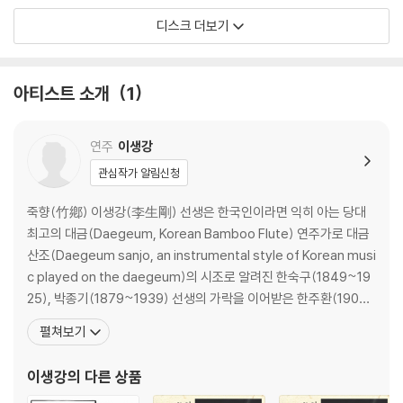
디스크 더보기
아티스트 소개
1
연주
이생강
관심작가 알림신청
죽향(竹鄕) 이생강(李生剛) 선생은 한국인이라면 익히 아는 당대
최고의 대금(Daegeum, Korean Bamboo Flute) 연주가로 대금
산조(Daegeum sanjo, an instrumental style of Korean musi
c played on the daegeum)의 시조로 알려진 한숙구(1849~19
25), 박종기(1879~1939) 선생의 가락을 이어받은 한주환(1904
~1963) 선생으로부터 가르침을 받은 유일한 분으로 대금 산조의 새
펼쳐보기
로운 경지를 개척한 인물이다. 특히 대금뿐만 아니라 피리, 단소, 태
평소, 소금, 퉁소 등 모든 관악기에 뛰어난 연주력을
이생강
의 다른 상품