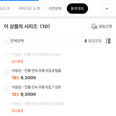
디스크
아티스트 소개
관련분류
품목정보
이 상품의 시리즈
10
알림신청
전체선택
품절포함
이생강 - 전통 민속 무용곡집 9 승무
일시품절
이생강 - 전통 민속 무용곡집 8 탈춤
18
9,300
%
원
이생강 - 전통 민속 무용곡집 7 검무
12
9,300
%
원
이생강 - 전통 민속 무용곡집 6 화관무
일시품절