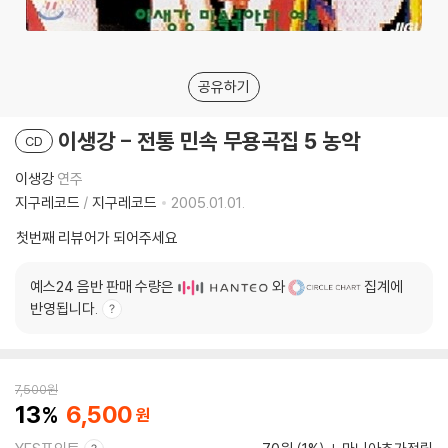
공유하기
이생강 - 전통 민속 무용곡집 5 농악
CD
이생강
연주
지구레코드
/
지구레코드
2005.01.01.
첫번째 리뷰어가 되어주세요
예스24 음반 판매 수량은
와
집계에
반영됩니다.
7,500
원
13
6,500