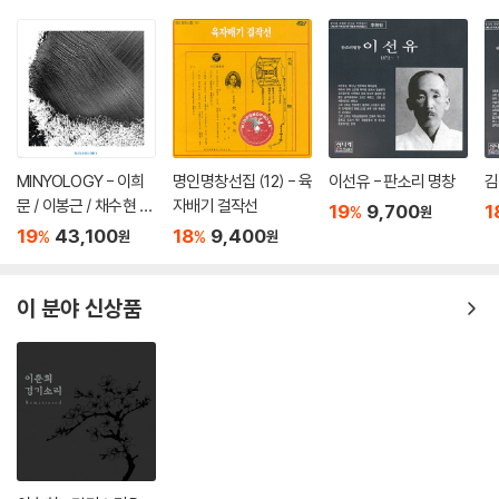
MINYOLOGY - 이희
명인명창선집 (12) - 육
이선유 - 판소리 명창
김
문 / 이봉근 / 채수현 /
자배기 걸작선
19
9,700
1
%
원
전병훈 / Rob Araujo /
19
43,100
18
9,400
%
%
원
원
VOLOSI / VIDEOTAP
EMUSIC / Hakuei Ki
m [LP]
이 분야 신상품