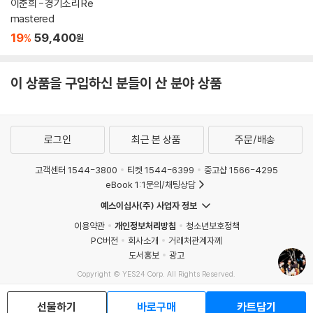
이춘희 - 경기소리 Re
mastered
19
59,400
%
원
이 상품을 구입하신 분들이 산 분야 상품
로그인
최근 본 상품
주문/배송
고객센터 1544-3800
티켓 1544-6399
중고샵 1566-4295
eBook 1:1문의/채팅상담
예스이십사(주) 사업자 정보
이용약관
개인정보처리방침
청소년보호정책
PC버전
회사소개
거래처관계자께
도서홍보
광고
Copyright © YES24 Corp. All Rights Reserved.
MATOM16
선물하기
바로구매
카트담기