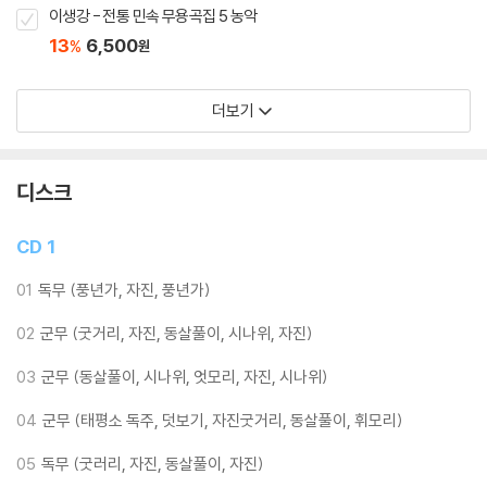
이생강 - 전통 민속 무용곡집 5 농악
13
6,500
%
원
더보기
디스크
CD 1
01
독무 (풍년가, 자진, 풍년가)
02
군무 (굿거리, 자진, 동살풀이, 시나위, 자진)
03
군무 (동살풀이, 시나위, 엇모리, 자진, 시나위)
04
군무 (태평소 독주, 덧보기, 자진굿거리, 동살풀이, 휘모리)
05
독무 (굿러리, 자진, 동살풀이, 자진)