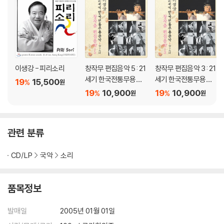
이생강 - 피리소리
창작무 편집음악 5 : 21
창작무 편집음악 3 : 21
세기 한국전통무용음
세기 한국전통무용음
19
15,500
%
원
악 춤의 소리 50 - 이생
악 춤의 소리 50 - 이생
19
10,900
19
10,900
%
%
원
원
강
강
관련 분류
CD/LP
국악
소리
품목정보
발매일
2005년 01월 01일