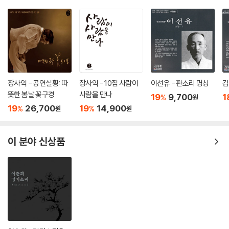
장사익 - 공연실황: 따
장사익 - 10집 사람이
이선유 - 판소리 명창
김
뜻한 봄날 꽃구경
사람을 만나
19
9,700
1
%
원
19
26,700
19
14,900
%
%
원
원
이 분야 신상품