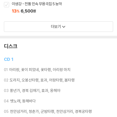
이생강 - 전통 민속 무용곡집 5 농악
13
6,500
%
원
더보기
디스크
CD 1
01
아리랑, 꽃이 피었네, 꽃타령, 아리랑 마치
02
도라지, 오봉산타령, 효과, 어랑타령, 봄타령
03
풍년가, 경북 김매기, 효과, 옹헤야
04
뱃노래, 동해바다
05
천안삼거리, 청춘가, 군밤타령, 천안삼거리, 경복궁타령