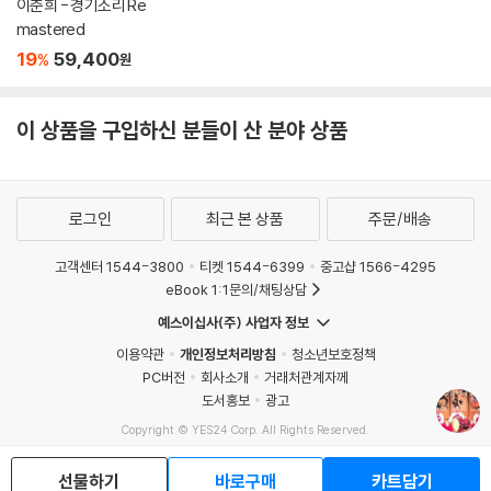
이춘희 - 경기소리 Re
mastered
19
59,400
%
원
이 상품을 구입하신 분들이 산 분야 상품
로그인
최근 본 상품
주문/배송
고객센터 1544-3800
티켓 1544-6399
중고샵 1566-4295
eBook 1:1문의/채팅상담
예스이십사(주) 사업자 정보
이용약관
개인정보처리방침
청소년보호정책
PC버전
회사소개
거래처관계자께
도서홍보
광고
Copyright © YES24 Corp. All Rights Reserved.
MATOM5
선물하기
바로구매
카트담기