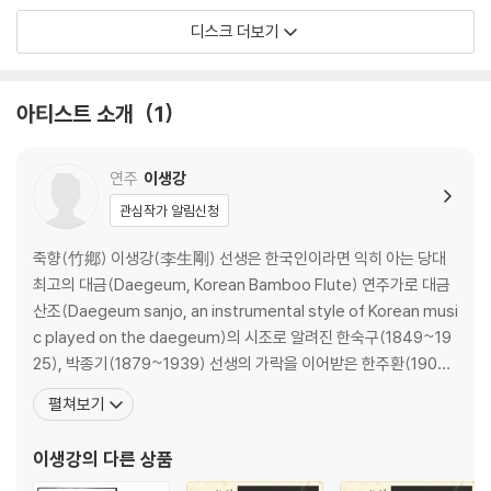
디스크 더보기
아티스트 소개
1
연주
이생강
관심작가 알림신청
죽향(竹鄕) 이생강(李生剛) 선생은 한국인이라면 익히 아는 당대
최고의 대금(Daegeum, Korean Bamboo Flute) 연주가로 대금
산조(Daegeum sanjo, an instrumental style of Korean musi
c played on the daegeum)의 시조로 알려진 한숙구(1849~19
25), 박종기(1879~1939) 선생의 가락을 이어받은 한주환(1904
~1963) 선생으로부터 가르침을 받은 유일한 분으로 대금 산조의 새
펼쳐보기
로운 경지를 개척한 인물이다. 특히 대금뿐만 아니라 피리, 단소, 태
평소, 소금, 퉁소 등 모든 관악기에 뛰어난 연주력을
이생강
의 다른 상품