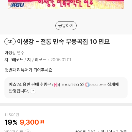
공유하기
이생강 - 전통 민속 무용곡집 10 민요
CD
이생강
연주
지구레코드
/
지구레코드
2005.01.01.
첫번째 리뷰어가 되어주세요
예스24 음반 판매 수량은
와
집계에
반영됩니다.
11,500
원
19
9,300