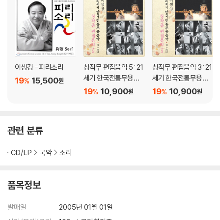
이생강 - 피리소리
창작무 편집음악 5 : 21
창작무 편집음악 3 : 21
세기 한국전통무용음
세기 한국전통무용음
19
15,500
%
원
악 춤의 소리 50 - 이생
악 춤의 소리 50 - 이생
19
10,900
19
10,900
%
%
원
원
강
강
관련 분류
CD/LP
국악
소리
품목정보
발매일
2005년 01월 01일