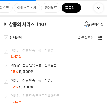
디스크
아티스트 소개
관련분류
품목정보
이 상품의 시리즈
10
알림신청
전체선택
품절포함
이생강 - 전통 민속 무용곡집 9 승무
일시품절
이생강 - 전통 민속 무용곡집 8 탈춤
18
9,300
%
원
이생강 - 전통 민속 무용곡집 7 검무
12
9,300
%
원
이생강 - 전통 민속 무용곡집 6 화관무
일시품절