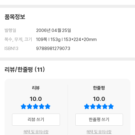
품목정보
발행일
2006년 04월 25일
쪽수, 무게, 크기
109쪽 | 153g | 153*224*20mm
ISBN13
9788981279073
리뷰/한줄평
11
리뷰
한줄평
10.0
10.0
리뷰 쓰기
한줄평 쓰기
혜택 및 유의사항
혜택 및 유의사항