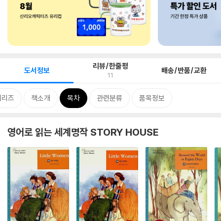
리뷰/한줄평
도서정보
배송/반품/교환
11
시리즈
책소개
목차
관련분류
품목정보
영어로 읽는 세계명작 STORY HOUSE