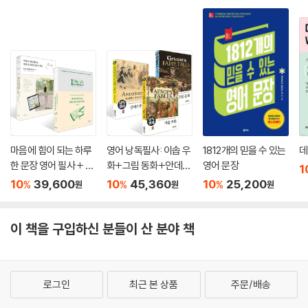
마음에 힘이 되는 하루
영어 낭독필사: 이솝 우
1812개의 믿을 수 있는
데
한 문장 영어 필사 + 마
화+그림 동화+안데르
영어 문장
1
음이 단단해지는 하루
센 동화 세트
10
39,600
10
45,360
10
25,200
%
%
%
원
원
원
한 문장 일본어 필사 세
트
이 책을 구입하신 분들이 산 분야 책
로그인
최근 본 상품
주문/배송