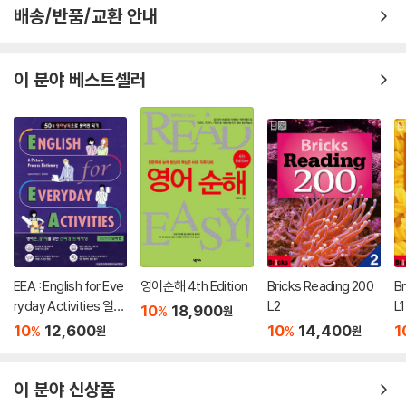
배송/반품/교환 안내
이 분야 베스트셀러
EEA : English for Eve
영어순해 4th Edition
Bricks Reading 200
B
ryday Activities 일상
L2
L1
10
18,900
%
원
표현 낭독편
10
12,600
10
14,400
1
%
%
원
원
이 분야 신상품