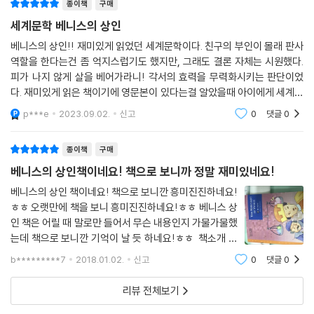
종이책
구매
세계문학 베니스의 상인
베니스의 상인!! 재미있게 읽었던 세계문학이다. 친구의 부인이 몰래 판사
역할을 한다는건 좀 억지스럽기도 했지만, 그래도 결론 자체는 시원했다.
피가 나지 않게 살을 베어가라니! 각서의 효력을 무력화시키는 판단이었
다. 재미있게 읽은 책이기에 영문본이 있다는걸 알았을때 아이에게 세계문
학을 영어로 읽히면 좋겠다는 생각이 들어서 구매했다. 받은 후에 책을 읽
p***e
2023.09.02.
신고
0
댓글
0
어보니 수준이
종이책
구매
베니스의 상인책이네요! 책으로 보니까 정말 재미있네요!
베니스의 상인 책이네요! 책으로 보니깐 흥미진진하네요!
ㅎㅎ 오랫만에 책을 보니 흥미진진하네요!ㅎㅎ 베니스 상
인 책은 어릴 때 말로만 들어서 무슨 내용인지 가물가물했
는데 책으로 보니깐 기억이 날 듯 하네요!ㅎㅎ 책소개 내
용이네요! 열심히 공부하고 싶네요!ㅎㅎ 영어로 읽는 세
b*********7
2018.01.02.
신고
0
댓글
0
계명작 '스토리 하우스' 시리즈 45 『베니스의 상인(THE
MERCHANT OF VENICE)』. 월드컴의 스토리
리뷰 전체보기