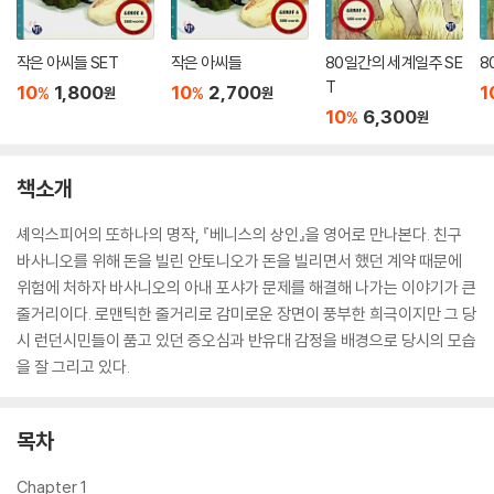
작은 아씨들 SET
작은 아씨들
80일간의 세계일주 SE
8
T
10
1,800
10
2,700
1
%
%
원
원
10
6,300
%
원
책소개
셰익스피어의 또하나의 명작, 『베니스의 상인』을 영어로 만나본다. 친구
바사니오를 위해 돈을 빌린 안토니오가 돈을 빌리면서 했던 계약 때문에
위험에 처하자 바사니오의 아내 포샤가 문제를 해결해 나가는 이야기가 큰
줄거리이다. 로맨틱한 줄거리로 감미로운 장면이 풍부한 희극이지만 그 당
시 런던시민들이 품고 있던 증오심과 반유대 감정을 배경으로 당시의 모습
을 잘 그리고 있다.
목차
Chapter 1