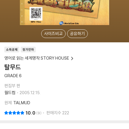
사이즈비교
공유하기
소득공제
정가인하
영어로 읽는 세계명작 STORY HOUSE
탈무드
GRADE 6
편집부 편
월드컴
2005.12.15.
원제
TALMUD
10.0
판매지수
222
9