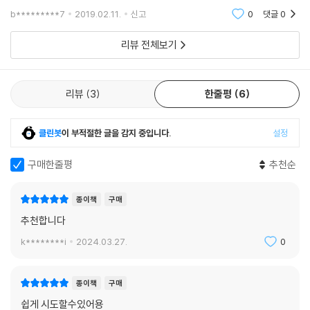
고 자연스러운 영어를 전달하며, 중ㆍ고등학교 수준의 학
b*********7
2019.02.11.
신고
0
댓글
0
생이라면 누구나 읽을 수 있도록 구성되어 있다. 이번 교
재는 ＜탈무드＞로, 고급 단계인 GRADE 6(1
리뷰 전체보기
리뷰
3
한줄평
6
클린봇
이 부적절한 글을 감지 중입니다.
설정
구매한줄평
추천순
종이책
구매
추천합니다
k********i
2024.03.27.
0
종이책
구매
쉽게 시도할수있어용