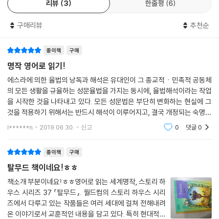
리뷰
3
한줄평
6
구매리뷰
추천순
종이책
구매
명작 영어로 읽기!
에스라에 의한 율법의 낭독과 해석은 유대인이 그 종교적ㆍ민족적 공동체
의 모든 생활을 규율하는 성문율법을 가지는 동시에, 율법해석이라는 작업
을 시작한 것을 나타내고 있다. 모든 성문법은 부단히 변화하는 현실에 그
것을 적용하기 위해서는 반드시 해석이 이루어지고, 결국 개정되는 숙명을
지니고 있다. 그러나 유대인은 절대적으로 변경 불가능한 신성한 문서로서
l******n
2019.06.30.
신고
0
댓글
0
성문율법을 받
종이책
구매
탈무드 책이네요!ㅎㅎ
책소개 부분이네요!ㅎㅎ영어로 읽는 세계명작, 스토리 하
우스 시리즈 37 『탈무드』. 월드컴의 스토리 하우스 시리
즈에서 다루고 있는 작품들은 여러 세대에 걸쳐 전해내려
온 이야기로서 교훈적인 내용을 담고 있다. 특히 현대적이