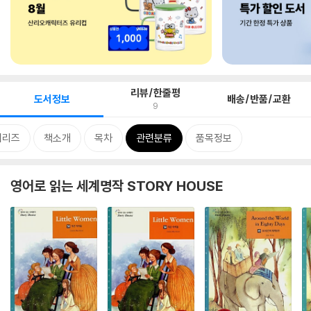
리뷰/한줄평
도서정보
배송/반품/교환
9
시리즈
책소개
목차
관련분류
품목정보
영어로 읽는 세계명작 STORY HOUSE