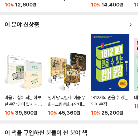
표현 낭독편
10
12,600
10
14,400
1
%
%
원
원
이 분야 신상품
마음에 힘이 되는 하루
영어 낭독필사: 이솝 우
1812개의 믿을 수 있는
데
한 문장 영어 필사 + 마
화+그림 동화+안데르
영어 문장
1
음이 단단해지는 하루
센 동화 세트
10
39,600
10
45,360
10
25,200
%
%
%
원
원
원
한 문장 일본어 필사 세
트
이 책을 구입하신 분들이 산 분야 책