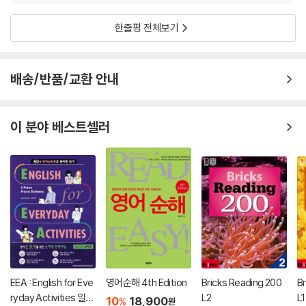
한줄평 전체보기
배송/반품/교환 안내
이 분야 베스트셀러
EEA : English for Eve
영어순해 4th Edition
Bricks Reading 200
B
ryday Activities 일상
L2
L1
10
18,900
%
원