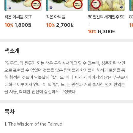
작은 아씨들 SET
작은 아씨들
80일간의 세계일주 SE
8
T
10
1,800
10
2,700
1
%
%
원
원
10
6,300
%
원
책소개
『탈무드』의 원류가 되는 책은 구약성서라고 할 수 있는데, 성문화된 책만
으로 표현할 수 없었던 것들을 많은 랍비들과 학자들이 해석과 토론을 통
해 형성한 것들이 오늘날의 『탈무드』이다. 따라서 이야기의 많은 부분들이
대화로 이루어져 있다. 이 책『탈무드』는 원전과 거의 흡사한 영어 번역본
을 사용, 최대한 원전에 충실하게 구성했다.
목차
1. The Wisdom of the Talmud