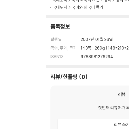
국내도서
국어와 외국어 특가
품목정보
발행일
2007년 01월 26일
쪽수, 무게, 크기
143쪽 | 269g | 148*210
ISBN13
9788981276294
리뷰/한줄평
0
리뷰
첫번째 리뷰어가 
리뷰 쓰