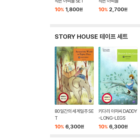
작은 아씨들 SET
작은 아씨들
10
1,800
10
2,700
%
%
원
원
STORY HOUSE 테이프 세트
80일간의 세계일주 SE
키다리 아저씨 DADDY
T
-LONG-LEGS
10
6,300
10
6,300
%
%
원
원