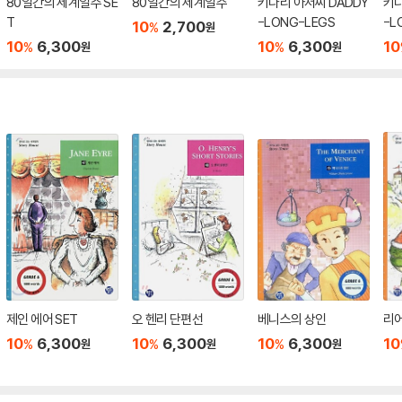
80일간의 세계일주 SE
80일간의 세계일주
키다리 아저씨 DADDY
키다
T
-LONG-LEGS
-L
10
2,700
%
원
10
6,300
10
6,300
10
%
%
원
원
제인 에어 SET
오 헨리 단편선
베니스의 상인
리
10
6,300
10
6,300
10
6,300
10
%
%
%
원
원
원