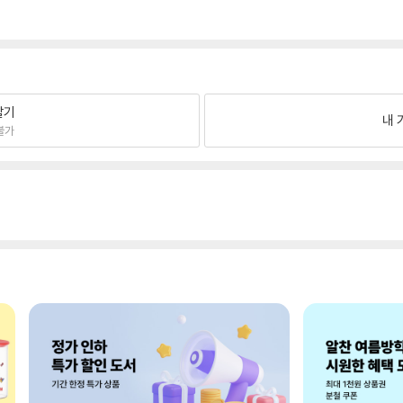
팔기
내 
불가