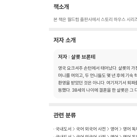
책소개
본 책은 월드컴 출판사에서 스토리 하우스 시리즈
저자 소개
저자 : 샬롯 브론테
영국 요크셔주 손턴에서 태어났다. 샬롯의 가정
머니를 여의고, 두 언니들도 몇 년 후에 기숙
환영을 받았던 것은 아니다. 여기저기서 퇴짜
동했다. 38세의 나이에 결혼을 한 샬롯은 그
관련 분류
국내도서
국어 외국어 사전
영어
영어 독
국내도서
국어 외국어 사전
영어
영어 독