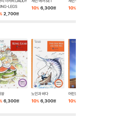
리 아저씨 DADDY
제인 에어 SET
제인 에어
오 헨리
ONG-LEGS
10
6,300
10
2,700
10
2
%
%
%
원
원
2,700
%
원
어왕
노인과 바다
어린왕자
오셀로
6,300
10
6,300
10
6,300
10
6
%
%
%
%
원
원
원