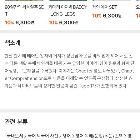
80일간의 세계일주 SE
키다리 아저씨 DADDY
제인 에어 SET
오
T
-LONG-LEGS
10
6,300
1
%
원
10
6,300
10
6,300
%
%
원
원
책소개
한날 한시에 태어난 왕자와 거지가 장난삼아 옷을 바꿔 입게 되어 서로 전
혀 다른 생활 속에서 인생을 배워 가는 유명한 이야기. 영어 원문과 함께 단
어설명, 구문해설을 수록했다. 이야기는 Chapter 별로 나누었고, Chapt
er Comprehension으로 내용을 이해할 수 있도록 구성했다. 생생한 효
과음과 네이티브들의 정확한 발음이 담긴 Tape 1개가 포함되어 있다.
관련 분류
국내도서
국어 외국어 사전
영어
영어 독해/문법/작문/번역
영