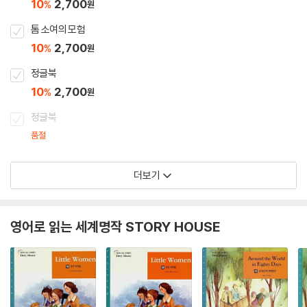
10
2,700
%
원
톰 소여의 모험
10
2,700
%
원
정글북
10
2,700
%
원
정글북
품절
더보기
영어로 읽는 세계명작 STORY HOUSE