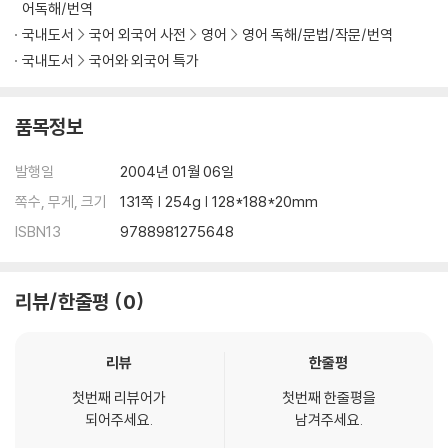
어독해/번역
국내도서
국어 외국어 사전
영어
영어 독해/문법/작문/번역
국내도서
국어와 외국어 특가
품목정보
발행일
2004년 01월 06일
쪽수, 무게, 크기
131쪽 | 254g | 128*188*20mm
ISBN13
9788981275648
리뷰/한줄평
0
리뷰
한줄평
첫번째 리뷰어가
첫번째 한줄평을
되어주세요.
남겨주세요.