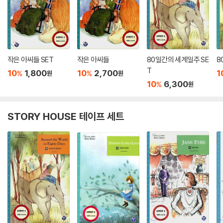
작은 아씨들 SET
작은 아씨들
80일간의 세계일주 SE
8
T
10
1,800
10
2,700
1
%
%
원
원
10
6,300
%
원
STORY HOUSE 테이프 세트