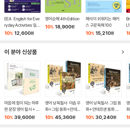
EEA : English for Eve
영어순해 4th Edition
해석이 쉬워지는 해커
B
ryday Activities 일상
스 구문독해 100
L1
10
18,900
%
원
표현 낭독편
10
12,600
10
15,210
1
%
%
원
원
이 분야 신상품
마음에 힘이 되는 하루
영어 낭독필사: 이솝 우
영어 낭독필사: 그림 동
영
한 문장 영어 필사 + 마
화+그림 동화+안데르
화+안데르센 동화 세
화
음이 단단해지는 하루
센 동화 세트
트
10
39,600
10
45,360
10
30,240
1
%
%
%
원
원
원
한 문장 일본어 필사 세
트