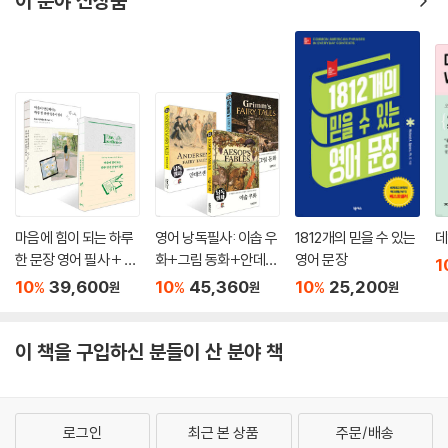
이 분야 신상품
마음에 힘이 되는 하루
영어 낭독필사: 이솝 우
1812개의 믿을 수 있는
데
한 문장 영어 필사 + 마
화+그림 동화+안데르
영어 문장
1
음이 단단해지는 하루
센 동화 세트
10
39,600
10
45,360
10
25,200
%
%
%
원
원
원
한 문장 일본어 필사 세
트
이 책을 구입하신 분들이 산 분야 책
로그인
최근 본 상품
주문/배송