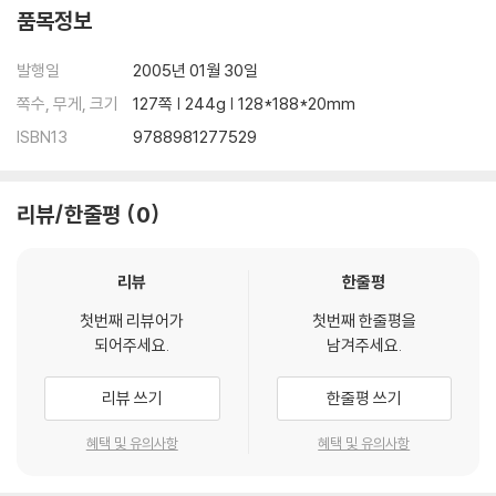
품목정보
발행일
2005년 01월 30일
쪽수, 무게, 크기
127쪽 | 244g | 128*188*20mm
ISBN13
9788981277529
리뷰/한줄평
0
리뷰
한줄평
첫번째 리뷰어가
첫번째 한줄평을
되어주세요.
남겨주세요.
리뷰 쓰기
한줄평 쓰기
혜택 및 유의사항
혜택 및 유의사항