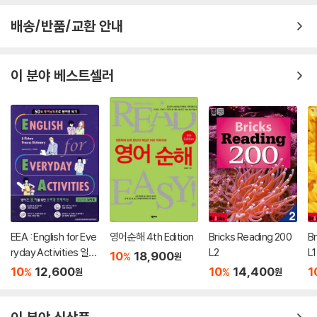
배송/반품/교환 안내
이 분야 베스트셀러
EEA : English for Eve
영어순해 4th Edition
Bricks Reading 200
B
ryday Activities 일상
L2
L1
10
18,900
%
원
표현 낭독편
10
12,600
10
14,400
1
%
%
원
원