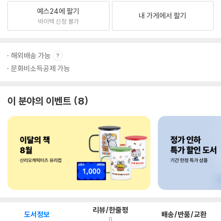
예스24에 팔기
내 가게에서 팔기
바이백 신청 불가
해외배송 가능
문화비소득공제 가능
이 분야의 이벤트
8
리뷰/한줄평
도서정보
배송/반품/교환
0