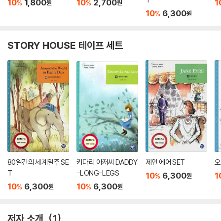
10
1,800
10
2,700
1
%
%
원
원
10
6,300
%
원
STORY HOUSE 테이프 세트
80일간의 세계일주 SE
키다리 아저씨 DADDY
제인 에어 SET
오
T
-LONG-LEGS
10
6,300
1
%
원
10
6,300
10
6,300
%
%
원
원
저자 소개
1