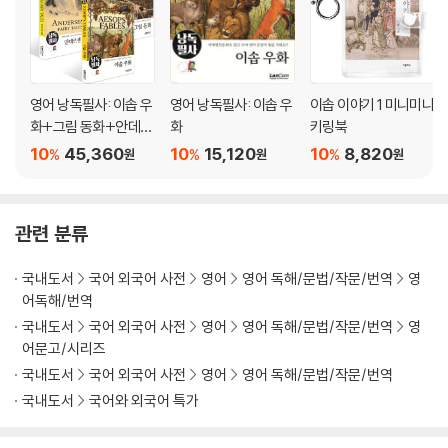
영어 낭독필사: 이솝 우
영어 낭독필사: 이솝 우
이솝 이야기 1 미니미니
화+그림 동화+안데르
화
키링북
센 동화 세트
10
45,360
10
15,120
10
8,820
%
%
%
원
원
원
관련 분류
국내도서
국어 외국어 사전
영어
영어 독해/문법/작문/번역
영
어독해/번역
국내도서
국어 외국어 사전
영어
영어 독해/문법/작문/번역
영
어문고/시리즈
국내도서
국어 외국어 사전
영어
영어 독해/문법/작문/번역
국내도서
국어와 외국어 특가