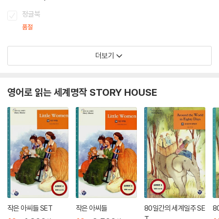
정글북
품절
더보기
영어로 읽는 세계명작 STORY HOUSE
작은 아씨들 SET
작은 아씨들
80일간의 세계일주 SE
8
T