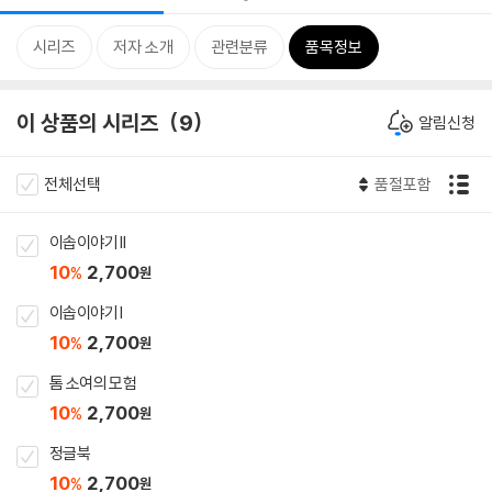
시리즈
저자 소개
관련분류
품목정보
이 상품의 시리즈
9
알림신청
전체선택
품절포함
이솝이야기 II
10
2,700
%
원
이솝이야기 I
10
2,700
%
원
톰 소여의 모험
10
2,700
%
원
정글북
10
2,700
%
원