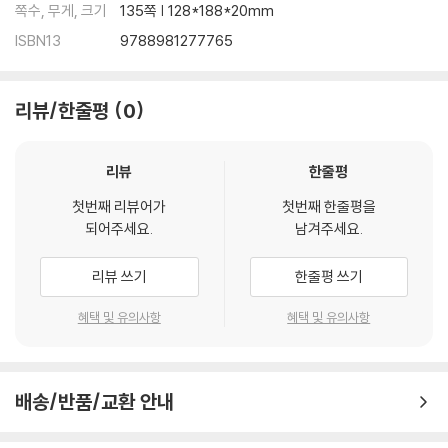
쪽수, 무게, 크기
135쪽 | 128*188*20mm
ISBN13
9788981277765
리뷰/한줄평
0
리뷰
한줄평
첫번째 리뷰어가
첫번째 한줄평을
되어주세요.
남겨주세요.
리뷰 쓰기
한줄평 쓰기
혜택 및 유의사항
혜택 및 유의사항
배송/반품/교환 안내