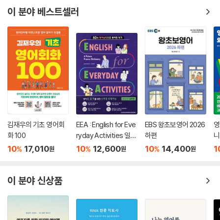
이 분야 베스트셀러
김재우의 기초 영어회
EEA : English for Eve
EBS 왕초보영어 2026
영
화 100
ryday Activities 일상
하편
니
표현 낭독편
10
17,010
10
12,600
10
14,400
1
%
%
%
원
원
원
이 분야 신상품