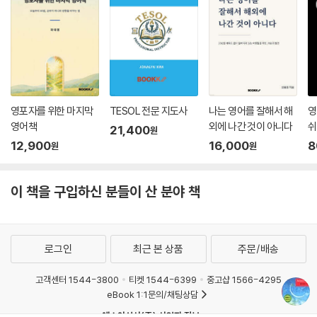
영포자를 위한 마지막
TESOL 전문 지도사
나는 영어를 잘해서 해
영
영어책
외에 나간 것이 아니다
쉬
21,400
원
12,900
16,000
8
원
원
이 책을 구입하신 분들이 산 분야 책
로그인
최근 본 상품
주문/배송
고객센터 1544-3800
티켓 1544-6399
중고샵 1566-4295
eBook 1:1문의/채팅상담
예스이십사(주) 사업자 정보