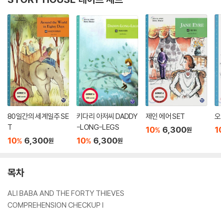
80일간의 세계일주 SE
키다리 아저씨 DADDY
제인 에어 SET
오
T
-LONG-LEGS
10
6,300
1
%
원
10
6,300
10
6,300
%
%
원
원
목차
ALI BABA AND THE FORTY THIEVES
COMPREHENSION CHECKUP I