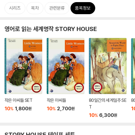
시리즈
목차
관련분류
품목정보
영어로 읽는 세계명작 STORY HOUSE
작은 아씨들 SET
작은 아씨들
80일간의 세계일주 SE
8
T
10
1,800
10
2,700
1
%
%
원
원
10
6,300
%
원
STORY HOUSE 테이프 세트