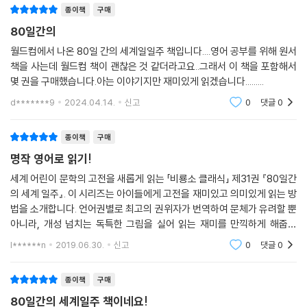
종이책
구매
80일간의
월드컴에서 나온 80일 간의 세계일일주 책입니다....영어 공부를 위해 원서
책을 사는데 월드컴 책이 괜찮은 것 같더라고요..그래서 이 책을 포함해서
몇 권을 구매했습니다.아는 이야기지만 재미있게 읽겠습니다.........
d*******9
2024.04.14.
신고
0
댓글
0
종이책
구매
명작 영어로 읽기!
세계 어린이 문학의 고전을 새롭게 읽는 「비룡소 클래식」 제31권 『80일간
의 세계 일주』. 이 시리즈는 아이들에게 고전을 재미있고 의미있게 읽는 방
법을 소개합니다. 언어권별로 최고의 권위자가 번역하여 문체가 유려할 뿐
아니라, 개성 넘치는 독특한 그림을 실어 읽는 재미를 만끽하게 해줍니
다. 이 책은 공상과학소설의 선구자로 알려진 프랑스 태생의 소설가 쥘 베
l******n
2019.06.30.
신고
0
댓글
0
른의 소설 《8
종이책
구매
80일간의 세계일주 책이네요!