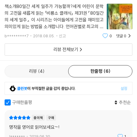
책소개80일간 세계 일주가 가능할까?세계 어린이 문학
의 고전을 새롭게 읽는 「비룡소 클래식」 제31권 『80일간
의 세계 일주』. 이 시리즈는 아이들에게 고전을 재미있고
의미있게 읽는 방법을 소개합니다. 언어권별로 최고의 권
위자가 번역하여 문체가 유려할 뿐 아니라, 개성 넘치는
b*********7
2018.08.05.
신고
0
댓글
0
독특한 그림을 실어 읽는 재미를 만끽하게 해줍니다.이 책
은 공상과학소설의 선구자로 알려진 프랑스
리뷰 전체보기
리뷰
4
한줄평
6
클린봇
이 부적절한 글을 감지 중입니다.
설정
구매한줄평
추천순
종이책
구매
명작을 영어로 읽어보세요~!
l******n
2019.06.30.
1