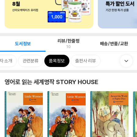
리뷰/한줄평
도서정보
배송/반품/교환
10
자 소개
관련분류
품목정보
출판사 리뷰
영어로 읽는 세계명작 STORY HOUSE