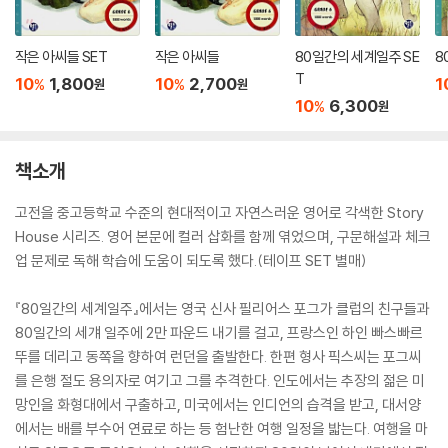
작은 아씨들 SET
작은 아씨들
80일간의 세계일주 SE
8
T
10
1,800
10
2,700
1
%
%
원
원
10
6,300
%
원
책소개
고전을 중고등학교 수준의 현대적이고 자연스러운 영어로 각색한 Story
House 시리즈. 영어 본문에 컬러 삽화를 함께 엮었으며, 구문해설과 체크
업 문제로 독해 학습에 도움이 되도록 했다.(테이프 SET 별매)
『80일간의 세계일주』에서는 영국 신사 필리어스 포그가 클럽의 친구들과
80일간의 세걔 일주에 2만 파운드 내기를 걸고, 프랑스인 하인 빠스빠르
뚜를 데리고 동쪽을 향하여 런던을 출발한다. 한편 형사 픽스씨는 포그씨
를 은행 절도 용의자로 여기고 그를 추격한다. 인도에서는 추장의 젊은 미
망인을 화형대에서 구출하고, 미국에서는 인디언의 습격을 받고, 대서양
에서는 배를 부수어 연료로 하는 등 험난한 여행 일정을 밟는다. 여행을 마