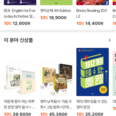
EEA : English for Eve
영어순해 4th Edition
Bricks Reading 200
B
ryday Activities 일상
L2
L1
10
18,900
%
원
표현 낭독편
10
12,600
10
14,400
1
%
%
원
원
이 분야 신상품
마음에 힘이 되는 하루
영어 낭독필사: 이솝 우
1812개의 믿을 수 있는
데
한 문장 영어 필사 + 마
화+그림 동화+안데르
영어 문장
1
음이 단단해지는 하루
센 동화 세트
10
39,600
10
45,360
10
25,200
%
%
%
원
원
원