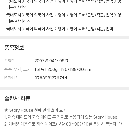
국내도서
국어 외국어 사전
영어
영어 독해/문법/작문/번역
영
어독해/번역
국내도서
국어 외국어 사전
영어
영어 독해/문법/작문/번역
영
어문고/시리즈
국내도서
국어 외국어 사전
영어
영어 독해/문법/작문/번역
품목정보
발행일
2007년 04월 09일
쪽수, 무게, 크기
151쪽 | 206g | 126*188*20mm
ISBN13
9788981276744
출판사 리뷰
★ Story House 천배 만배 효과 보기
1. 저속 테이프와 고속 테이프 두 가지로 녹음되어 있는 Story House.
2. 가벼운 마음으로 저속 테이프(분당 80~90단어)를 충분히 듣는다. 단