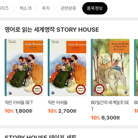
시리즈
책소개
목차
관련분류
품목정보
영어로 읽는 세계명작 STORY HOUSE
작은 아씨들 SET
작은 아씨들
80일간의 세계일주 SE
8
T
10
1,800
10
2,700
1
%
%
원
원
10
6,300
%
원
STORY HOUSE 테이프 세트