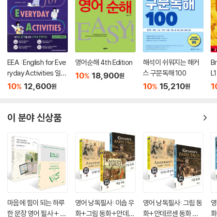
EEA : English for Eve
영어순해 4th Edition
해석이 쉬워지는 해커
B
ryday Activities 일상
스 구문독해 100
L1
10
18,900
%
원
표현 낭독편
10
12,600
10
15,210
1
%
%
원
원
이 분야 신상품
마음에 힘이 되는 하루
영어 낭독필사: 이솝 우
영어 낭독필사: 그림 동
영
한 문장 영어 필사 + 마
화+그림 동화+안데르
화+안데르센 동화 세
화