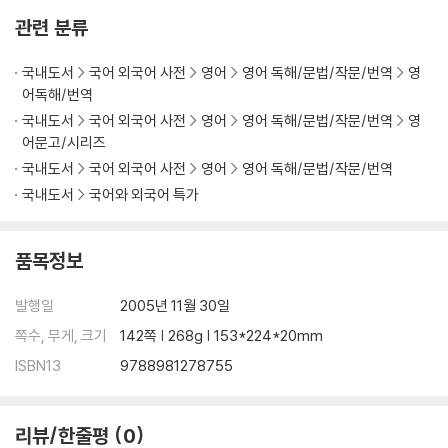
Chapter 5
관련 분류
Comprehension Checkup 5
국내도서
국어 외국어 사전
영어
영어 독해/문법/작문/번역
영
Answers
어독해/번역
Word List
국내도서
국어 외국어 사전
영어
영어 독해/문법/작문/번역
영
어문고/시리즈
국내도서
국어 외국어 사전
영어
영어 독해/문법/작문/번역
국내도서
국어와 외국어 특가
품목정보
발행일
2005년 11월 30일
쪽수, 무게, 크기
142쪽 | 268g | 153*224*20mm
ISBN13
9788981278755
리뷰/한줄평
0