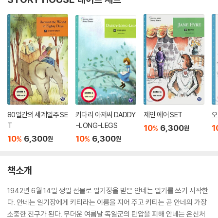
80일간의 세계일주 SE
키다리 아저씨 DADDY
제인 에어 SET
오
T
-LONG-LEGS
10
6,300
1
%
원
10
6,300
10
6,300
%
%
원
원
책소개
1942년 6월 14일 생일 선물로 일기장을 받은 안네는 일기를 쓰기 시작한
다. 안네는 일기장에게 키티라는 이름을 지어 주고 키티는 곧 안네의 가장
소중한 친구가 된다. 무더운 여름날 독일군의 탄압을 피해 안네는 은신처