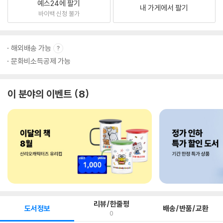
예스24에 팔기
내 가게에서 팔기
바이백 신청 불가
해외배송 가능
문화비소득공제 가능
이 분야의 이벤트
8
리뷰/한줄평
도서정보
배송/반품/교환
0