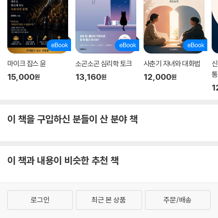
마이크 잡스 윤
소곤소곤 심리학 토크
사춘기 자녀와 대화법
신
통
15,000
13,160
12,000
원
원
원
1
이 책을 구입하신 분들이 산 분야 책
이 책과 내용이 비슷한 추천 책
로그인
최근 본 상품
주문/배송