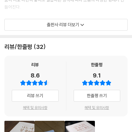
족스럽게 소통해야 한다. 이런 이유에서 소통 방법의 학습은 자기 계발이
들어진다.
라는 과제와 떼어놓고 생각할 수 없다.
---「경청하면 돌부처도 돌아본다-신뢰를 형성하는 경청」중에서
화합과 조화와 친교를 위해서, 상대에게 우리를 이해해 달라고 요구할 것
출판사 리뷰 더보기
이 아니라 우리가 먼저 상대를 이해하려고 애써야 한다. 프티콜랭의 표현
우리는 언어로만 말하는 것이 아니다. 우리 몸도 말한다. 몸은 자세와 손짓
에 따르면, 기꺼이 우리가 먼저 상대의 거품 속으로 들어가야 한다. 다시 말
및 시선으로 말한다. 물론 목소리와 음색, 속도와 억양으로도 말한다. 심지
하면 상대의 삶과 열정 및 감정에 진정으로 관심을 갖고 상대를 이해하려
리뷰/한줄평
32
어 말을 더듬대는 것에도 의미가 있다. 이런 현상을 통틀어 ‘비언어적 표
고 노력해야 한다는 의미이다. 포용과 수용의 태도를 통해 우리는 상대에
현’이라 칭한다. 하지만 이와 관련된 모든 요인을 면밀하게 관찰하기 힘들
게, 그가 우리에게 중요한 사람이라는 의미를 자연스럽게 전달할 수 있다.
기 때문에 우리는 이 부분을 거의 의식하지 않으며 소통한다. 우리는 상대
‘잘 듣기’의 이점이 바로 여기에 있다. 듣기가 곧 소통이다.
리뷰
한줄평
와 소통할 때 의식적인 방법만이 아니라 무의식적인 방법까지, 즉 언어적
8.6
9.1
인 수단과 비언어적인 수단 모두를 동원한다.
당신이 여행을 하고 있다고 생각해 보기를 권한다. 사람들은 대부분 여행
우리가 받아들여야 할 소통의 마지막 원칙은 “소통의 질을 결정하는 것은
을 좋아한다. 보통 내가 거주하는 지역에 여행자들이 몰려드는 것은 별로
무의식적인 차원이다.”라는 것이다.
좋아하지 않지만 내가 여행을 하며 다른 지역을 방문하는 것은 즐긴다. 어
리뷰 쓰기
한줄평 쓰기
---「듣기의 모든 수단을 동원한다, 우리를 위해-비언어적 경청」중에서
떤 즐거움을 위해 우리는 떠나는 것일까? 배우고 발견하고 바뀐 환경에 머
무르며 일상에서 벗어나고……. 바로 이것이다. 듣기 역시 이와 마찬가지
혜택 및 유의사항
혜택 및 유의사항
다. 상대의 세계로 들어가 배우고 발견하는 것이다.
모든 사람이 익혀야 할 ‘듣기’라는 새로운 능력