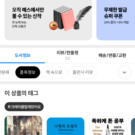
리뷰/한줄평
도서정보
배송/반품/교환
32
련분류
품목정보
책 속으로
출판사 리뷰
이 상품의 태그
#크레마클럽에있어요