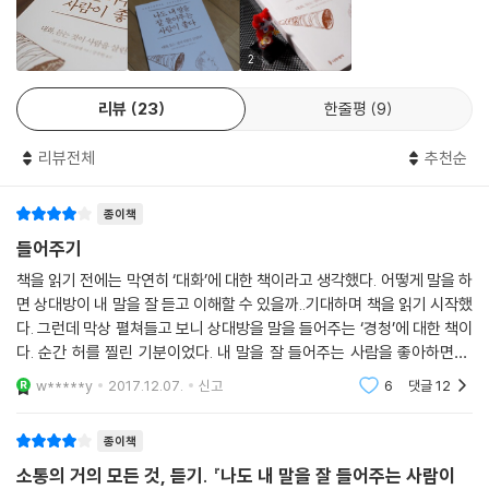
《나도 내 말을 잘 들어주는 사람이 좋다》에서는 듣기를 배우면서 변화되는
심리를 배움의 네 단계로 정리했고, 듣기를 배우기 위해 알아두어야 할 기
2
본 원칙들을 제시한다. 그리고 ‘거품’이라는 독특하고 설득력 있는 개념을
리뷰
23
한줄평
9
통해 사람들이 대화에서 취할 수 있는 태도들을 개념화하여 쉽게 이해하고
실천할 수 있는 도구로 삼게 한다.
리뷰전체
추천순
크리스텔 프티콜랭은 이어서 먼저 제시된 배움의 네 단계, 기본 원칙들, 거
종이책
품의 개념을 적재적소에서 이용하며 신뢰 관계의 형성, 듣기에 대한 이해
와 실천 방법, 듣기를 방해하는 요인들, 비언어적 의사소통에 대한 내용을
들어주기
막힘없이 전개한다. 세 명이 모여 해볼 수 있는 실전 연습을 ‘연습하기’의
책을 읽기 전에는 막연히 ‘대화’에 대한 책이라고 생각했다. 어떻게 말을 하
형태로 소개하고, 맺음말에서는 책의 전반적인 내용을 체계적으로 구성하
면 상대방이 내 말을 잘 듣고 이해할 수 있을까..기대하며 책을 읽기 시작했
여 일주일 동안 요일별로 연습해 볼 수 있는 프로그램도 제안한다.
다. 그런데 막상 펼쳐들고 보니 상대방을 말을 들어주는 ‘경청’에 대한 책이
다. 순간 허를 찔린 기분이었다. 내 말을 잘 들어주는 사람을 좋아하면서,
그러나 우리가 타인의 말을 잘 들으려고 노력해야 할 가장 큰 이유는 경청
정작 나는 타인의 말을 잘 들어주었는가 돌아보게 되었다.인간은 저마다
w*****y
2017.12.07.
신고
6
댓글
12
지내
을 통해 인간관계가 정화되고 안정되기 때문이다. 조화로운 인간관계는 행
복을 위해 반드시 필요한 조건 중 하나다. 소통의 개선은 집단 행복과 세계
종이책
평화를 향해 내딛는 한 걸음이라 할 수 있다.
소통의 거의 모든 것, 듣기. 『나도 내 말을 잘 들어주는 사람이
-‘결론’ 중에서