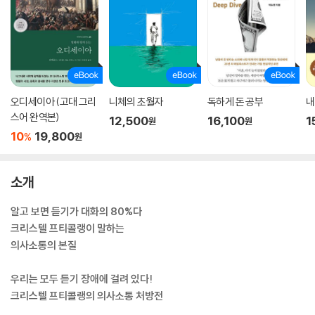
오디세이아 (고대 그리
니체의 초월자
독하게 돈 공부
내
스어 완역본)
12,500
16,100
1
원
원
10
19,800
%
원
소개
알고 보면 듣기가 대화의 80%다
크리스텔 프티콜랭이 말하는
의사소통의 본질
우리는 모두 듣기 장애에 걸려 있다!
크리스텔 프티콜랭의 의사소통 처방전