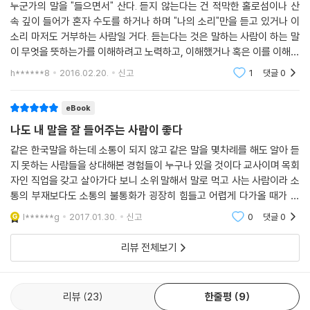
누군가의 말을 "들으면서" 산다. 듣지 않는다는 건 적막한 홀로섬이나 산
속 깊이 들어가 혼자 수도를 하거나 하며 "나의 소리"만을 듣고 있거나 이
소리 마저도 거부하는 사람일 거다. 듣는다는 것은 말하는 사람이 하는 말
이 무엇을 뜻하는가를 이해하려고 노력하고, 이해했거나 혹은 이를 이해하
지 못했을 때 다음 행위를 하기 위한 외적 표현이라 생각한다. 들어야 말할
h******8
2016.02.20.
신고
1
댓글
0
수 있다고 한
eBook
나도 내 말을 잘 들어주는 사람이 좋다
같은 한국말을 하는데 소통이 되지 않고 같은 말을 몇차례를 해도 알아 듣
지 못하는 사람들을 상대해본 경험들이 누구나 있을 것이다 교사이며 목회
자인 직업을 갖고 살아가다 보니 소위 말해서 말로 먹고 사는 사람이라 소
통의 부재보다도 소통의 불통화가 굉장히 힘들고 어렵게 다가올 때가 한
두번 아니다십년 가까운 시간을 가르친 학생이 있었는데 어제 수업 한 내
l******g
2017.01.30.
신고
0
댓글
0
용을 오늘 다시 해
리뷰 전체보기
리뷰
23
한줄평
9