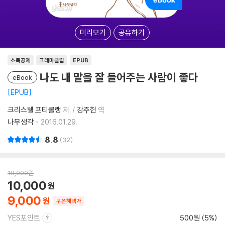
미리보기
공유하기
소득공제
크레마클럽
EPUB
나도 내 말을 잘 들어주는 사람이 좋다
eBook
EPUB
크리스텔 프티콜랭
저
강주헌
역
나무생각
2016.01.29.
8.8
32
10,000
원
10,000
9,000
쿠폰혜택가
YES포인트
500원 (5%)