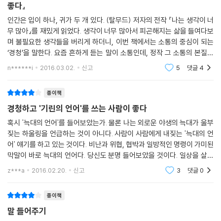
좋다』
유능한 대화 상대자가 되려면 상호 작용의 전 과정에서 다양한 태도를 적
인간은 입이 하나, 귀가 두 개 있다. (탈무드) 저자의 전작 『나는 생각이 너
무 많아』를 재밌게 읽었다. 생각이 너무 많아서 피곤해지는 삶을 들여다보
절히 선택하는 능력을 갖춰야 한다. 당신이 누구인지 그리고 당신이 원하
며 불필요한 생각들을 버리게 하더니, 이번 책에서는 소통의 중심이 되는
는 게 무엇인지 상기하기 위해 자신의 거품 안에 잠깐 머무르고, 타인을 이
‘경청’을 말한다. 요즘 흔하게 듣는 말이 소통인데, 정작 그 소통의 본질에
해하고 알기 위해서는 그의 거품 안으로 들어가고, 때로 거리를 두고 객관
대해서는 깊게 생각해보지 않았다. 말을 주고받는 관계가 형성되고 생각이
적으로 보기 위해서 초월적 태도를 취하고, 당신의 관점을 이해시키기 위
n******i
2016.03.02.
신고
5
댓글
4
오가는
해서는 당신을 투사해야 할 것이다.
종이책
《나도 내 말을 잘 들어주는 사람이 좋다》는 소통과 관계의 핵심이라 할 수
경청하고 '기린의 언어'를 쓰는 사람이 좋다
있는 듣기에 대해 부담 없이 이해하고 적용해 볼 수 있는 내용으로 구성되
혹시 '늑대의 언어'를 들어보았는가. 물론 나는 외로운 야생의 늑대가 울부
어 있으며, 생활하면서 스스로 한번 적용해 봐야겠다는 생각이 들게 하는
짖는 하울링을 언급하는 것이 아니다. 사람이 사람에게 내짖는 '늑대의 언
힘이 있다. 크리스텔 프티콜랭이 안내하는 대로 ‘듣기’의 길을 따라가면서,
어' 얘기를 하고 있는 것이다. 비난과 위협, 협박과 일방적인 명령이 가미된
그의 따뜻한 시선과 철학을 곳곳에서 느낄 수 있을 것이다.
막말이 바로 늑대의 언어다. 당신도 분명 들어보았을 것이다. 일상을 살아
가면서, 아님 정치인들의 입심을 겨루는 열띤 설전이나 거리에서 생중계되
z***a
2016.02.20.
신고
3
댓글
0
는 줌마들의
종이책
말 들어주기