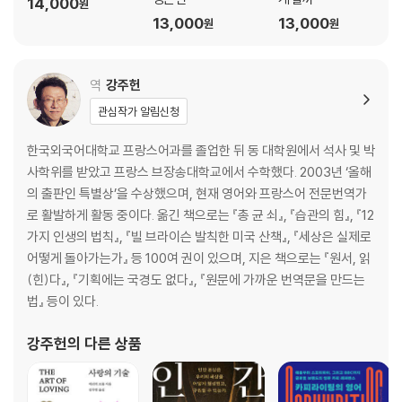
14,000
원
6장 경청의 방해물을 무력화시키는 방법 ― 경청의 방해 요인
13,000
13,000
원
원
자꾸 끼어들고 싶어 하는 자아
* 상대의 말을 마무리한다
* 잘못된 부분을 바로잡는다
역
강주헌
* 기억을 되살린다
관심작가 알림신청
* 호기심을 해결하려 한다
* 개인적인 조언이나 해결책을 제시한다
한국외국어대학교 프랑스어과를 졸업한 뒤 동 대학원에서 석사 및 박
상대에 대한 과소평가
사학위를 받았고 프랑스 브장송대학교에서 수학했다. 2003년 ‘올해
* 상대를 깎아내리거나 상대의 말을 부정한다
의 출판인 특별상’을 수상했으며, 현재 영어와 프랑스어 전문번역가
* 가치 판단을 한다
로 활발하게 활동 중이다. 옮긴 책으로는 『총 균 쇠』, 『습관의 힘』, 『12
* 지적 능력을 과시하며 진단을 내린다
가지 인생의 법칙』, 『빌 브라이슨 발칙한 미국 산책』, 『세상은 실제로
감정 이입의 거부
어떻게 돌아가는가』 등 100여 권이 있으며, 지은 책으로는 『원서, 읽
* 좋은 게 좋다는 식으로 문제를 덮어버린다
(힌)다』, 『기획에는 국경도 없다』, 『원문에 가까운 번역문을 만드는
* 자신의 관점을 제시한다
법』 등이 있다.
7장 듣기의 모든 수단을 동원한다, 우리를 위해 ― 비언어적 경청
강주헌
의 다른 상품
눈으로 듣기
몸으로 듣기