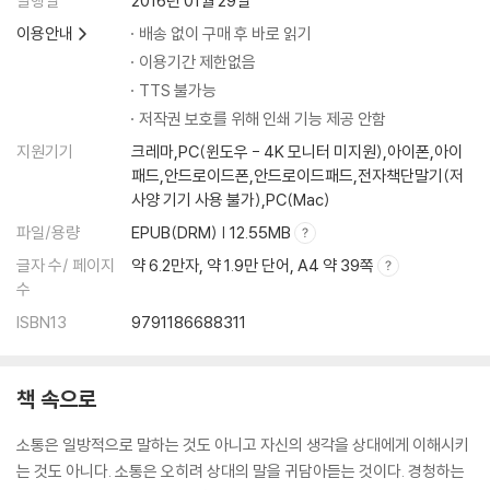
발행일
2016년 01월 29일
이용안내
배송 없이 구매 후 바로 읽기
이용기간 제한없음
TTS 불가능
저작권 보호를 위해 인쇄 기능 제공 안함
지원기기
크레마,PC(윈도우 - 4K 모니터 미지원),아이폰,아이
패드,안드로이드폰,안드로이드패드,전자책단말기(저
사양 기기 사용 불가),PC(Mac)
파일/용량
EPUB(DRM) | 12.55MB
글자 수/ 페이지
약 6.2만자, 약 1.9만 단어, A4 약 39쪽
수
ISBN13
9791186688311
책 속으로
소통은 일방적으로 말하는 것도 아니고 자신의 생각을 상대에게 이해시키
는 것도 아니다. 소통은 오히려 상대의 말을 귀담아듣는 것이다. 경청하는