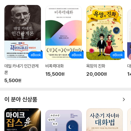
데일 카네기 인간관계
비폭력대화
욕망의 진화
대
론
15,500
20,000
1
원
원
5,500
원
이 분야 신상품