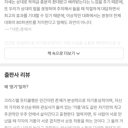
자세는 상대로 하여금 충분히 환대받고 배려받는다는 느낌을 주기 때문에,
또 우리가 상대의 말을 경청하며 주의해서 들을 때 적절하게 대답하면서
최고의 효과를 기대할 수 있기 때문에, 이상적인 대화에서는 경청이 전체
대화의 80퍼센트를 차지한다고 말해도 과언이 아니다.
---「서문」중에서
인간은 천성적으로 자기중심적이다. 이런 사실을 소통의 제1원칙으로 삼
을 때, 우리는 상대에 대한 관심과 배려를 인간관계에서 빼놓을 수 없는 중
책 속으로 더보기
요한 요소로 받아들일 수밖에 없게 된다. 또한 이 원칙을 인정할 때 우리는
자신을 중요하게 생각하며 보살피고, 자아의 욕구를 귀담아듣고 존중하게
된다. 자아가 보살핌과 배려를 받으면 일상적인 의사소통에서도 평온하고
출판사 리뷰
온유하며 사려 깊은 모습으로 나타난다.
---「경청은 잠자는 왕자를 깨운다-경청의 기본적인 원칙」중에서
왜 ‘듣기’일까?
크리스텔 프티콜랭은 인간이란 존재가 본성적으로 자기중심적이며, 자신
상대와 깊고 진정한 관계를 맺으려면 자기 자신과도 깊고 진정한 관계를
의 가치와 우선순위와 관심사가 들어 있는 ‘거품’과도 같은 자기만의 작고
맺어야 한다. 자신의 내면세계에 갈등이 있으면 상대에게 모호하고 모순된
주관적인 우주 안에서 살아간다고 표현한다. 말하자면, 두 사람이 서로 만
메시지를 전달하기 마련이어서, 결국 소통도 불안하고 불만스러울 수밖에
났을 때 각자의 거품이 서로 겹치면서 상호 작용을 하는 것이다. 그 둘의 거
없다. 따라서 상대와 순조롭고 원만하게 소통하려면, 먼저 자기 자신과 만
품이 서로 나란히 놓이고 결합하는 방식에 따라 소통의 다양한 형태가 만