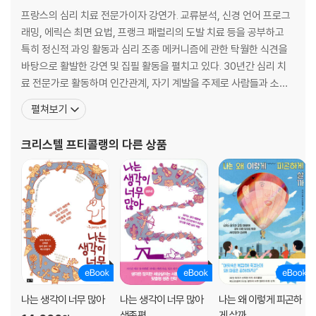
연습하기
프랑스의 심리 치료 전문가이자 강연가. 교류분석, 신경 언어 프로그
래밍, 에릭슨 최면 요법, 프랭크 패럴리의 도발 치료 등을 공부하고
4장 경청하면 돌부처도 돌아본다 ― 신뢰를 형성하는 경청
특히 정신적 과잉 활동과 심리 조종 메커니즘에 관한 탁월한 식견을
바탕으로 활발한 강연 및 집필 활동을 펼치고 있다. 30년간 심리 치
5장 경청의 신, 침묵 ― 적극적 경청
료 전문가로 활동하며 인간관계, 자기 계발을 주제로 사람들과 소통
완전한 경청
해 왔으며, 심리적 균형 감각이 필요한 많은 사람에게 도움을 주고 있
펼쳐보기
재정리
다. 지은 책으로는 베스트셀러 『나는 생각이 너무 많아』를 비롯해 『당
의문의 형식을 띠는 재정리
신은 사람 보는 눈이 필요하군요』 『나는 왜 네가 힘들까』 『나는 왜 그
크리스텔 프티콜랭
의 다른 상품
“그렇기는 하지만”
에게 휘둘리는가』 『나는 왜 사랑받지 못할까
* 말하기를 멈추지 않는다
* 지극히 개인적인 정보를 털어놓는다
* 아무도 내 말에 귀를 기울이지 않는다
현실적으로 제기되는 어려운 문제들
* 상대가 끼어들 여지를 허용하지 않는다
* 뒤늦게 재정리를 한다
* 열심히 들으려는 모습을 상대가 눈치챈다
* 재정리는 상대의 말을 그대로 옮기는 것이 아니다
연습하기
나는 생각이 너무 많아
나는 생각이 너무 많아
나는 왜 이렇게 피곤하
생존편
게 살까