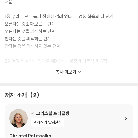
기 위해서, 모든 의사소통에 있어 최대의 효과를 내기 위해서는 듣기가 전
서문
체 대화의 80퍼센트를 차지하는 것이 이상적이라고 밝힌다. 듣기 장애를
인식하고 경계하는 가운데 대화 상대자에게 최대한 귀를 기울이며 각자의
1장 우리는 모두 듣기 장애에 걸려 있다 ― 경청 학습의 네 단계
듣기와 관찰, 집중, 기억 능력을 재정비할 필요가 있다. 《나도 내 말을 잘 들
모른다는 것조차 모르는 단계
어주는 사람이 좋다》에서는 원활한 의사소통의 핵심인 듣기의 구조를 살
모른다는 것을 의식하는 단계
펴보고, 새롭고 제대로 된 ‘듣기 능력’을 획득할 방법을 제시한다.
안다는 것을 의식하는 단계
안다는 것을 의식하지 않는 단계
2장 경청은 잠자는 왕자를 깨운다 ― 경청의 기본적인 원칙
우리는 모두 자기중심적이다
목차 더보기
우리의 세계관은 주관적일 수밖에 없다
대부분의 행동은 최선의 선택이다
모든 두꺼비 안에 왕자가 잠자고 있다
저자 소개
2
3장 경청은 거품의 상호 작용이다 ― 소통의 여러 양상
거품 양상
저
크리스텔 프티콜랭
동일화 양상
관심작가 알림신청
메타 양상
투영 양상
Christel Petitcollin