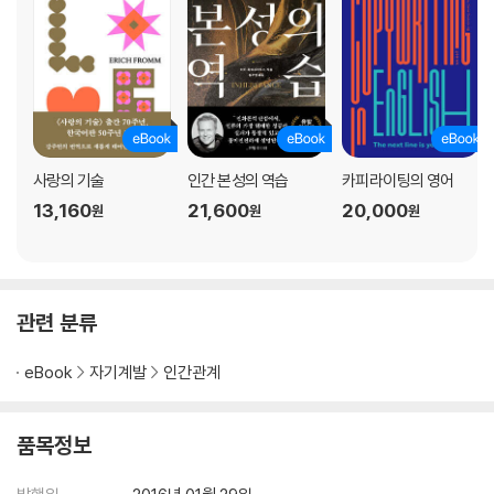
동조화
* 태도와 몸짓에 동조하라
* 목소리에 동조하라
* 감정에 동조하라
* 호흡에 동조하라
일관성과 진정성
사랑의 기술
인간 본성의 역습
카피라이팅의 영어
결론
13,160
21,600
20,000
원
원
원
옮긴이의 글 소통의 시작은 경청
관련 분류
eBook
자기계발
인간관계
품목정보