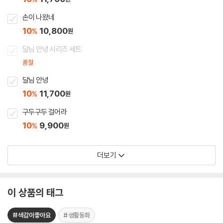
손이 나왔네
10
10,800
%
원
달님 안녕 시리즈 세트
품절
달님 안녕
10
11,700
%
원
구두구두 걸어라
10
9,900
%
원
더보기
이 상품의 태그
#색감이좋아요
#생활동화