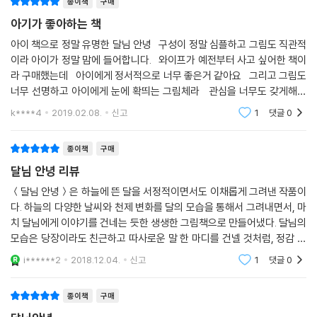
종이책
구매
아기가 좋아하는 책
아이 책으로 정말 유명한 달님 안녕 구성이 정말 심플하고 그림도 직관적
이라 아이가 정말 맘에 들어합니다. 와이프가 예전부터 사고 싶어한 책이
라 구매했는데 아이에게 정서적으로 너무 좋은거 같아요 그리고 그림도
너무 선명하고 아이에게 눈에 확띄는 그림체라 관심을 너무도 갖게해서
정말 좋은거 같아요 무난하게 이쁘고 적당히 즐길 수 있어요.
k****4
2019.02.08.
신고
1
댓글
0
종이책
구매
달님 안녕 리뷰
＜달님 안녕＞은 하늘에 뜬 달을 서정적이면서도 이채롭게 그려낸 작품이
다. 하늘의 다양한 날씨와 천제 변화를 달의 모습을 통해서 그려내면서, 마
치 달님에게 이야기를 건네는 듯한 생생한 그림책으로 만들어냈다. 달님의
모습은 당장이라도 친근하고 따사로운 말 한 마디를 건넬 것처럼, 정감 가
고 입체적으로 그려냈다. 달님을 주인공으로 한 재미있는 그림책으로서,
i******2
2018.12.04.
신고
1
댓글
0
아이들이 좋아한
종이책
구매