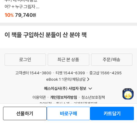
어? + 누구 그림자 일
까? + 사과가 쿵! + 두
10
79,740
%
원
드려 보아요 + 재미있
는 내 얼굴 + 사랑해 사
랑해 사랑해 + 안아 줄
이 책을 구입하신 분들이 산 분야 책
게 세트
로그인
최근 본 상품
주문/배송
고객센터 1544-3800
티켓 1544-6399
중고샵 1566-4295
eBook 1:1문의/채팅상담
예스이십사(주) 사업자 정보
이용약관
개인정보처리방침
청소년보호정책
PC버전
회사소개
거래처관계자께
도서홍보
광고
선물하기
바로구매
카트담기
Copyright © YES24 Corp. All Rights Reserved.
MATOM1