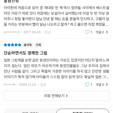
달님안녕
아이한테 처음으로 읽어 준 제대로 된 책.역시 엄마들 사이에서 베스트셀
러인 이유가 따로 있다.처음에는 낯설어서 싫어했는데 이걸 두 번 이상 읽
어주니 정말 좋아한다.달님 안녕 할 때는 손을 흔들며 인사하고, 구름이 달
을 가리는 부분에서 빨리 달님 나오라고 할까? 하고 물으면 직접 책장을 넘
긴다.이렇게 좋아하는 걸 왜 진작 읽어주지 않았는지 하고 엄청 후회했다.
s*******2
2017.09.03.
신고
1
댓글
0
뒷표지는 익살
종이책
구매
단순하면서도 경쾌한 그림
일본 그림책을 보면 같은 동양인이라는 이유도 있겠지만 어딘지 멀게 느껴
지지 않는다. 일단 외모가 비슷하기에 등장인물들도 그냥 우리네 길에서
만난 사람들 같다. 그리고 특별히 거창한 이야기를 하지 않고 잔잔한 생활
이야기가 특히 많기에 아이들이 스스럼 없이 읽게 된다. 확실히 일본 그림
책은 우리네 그것보다 발달했다. 이야기 구조가 뛰어나다기보다 아이들을
l*****8
2006.12.03.
신고
1
댓글
0
있는 그대로 이
리뷰 전체보기