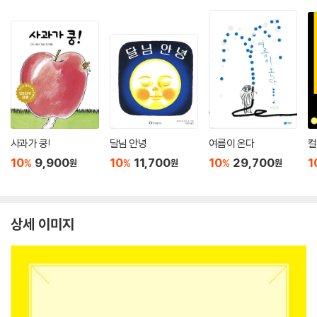
사과가 쿵!
달님 안녕
여름이 온다
컬
10
9,900
10
11,700
10
29,700
1
%
%
%
원
원
원
상세 이미지