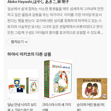
Akiko Hayashi,はやし あきこ,林 明子
일상에서 쉽게 접하는 사소한 풍경들을 매우 섬세하게 그려내며 잔잔
하고 깊은 울림과 감동을 주는 작가이다. 아이를 가장 아이답게 묘사
한다는 평을 받는다. 유아에 대한 심리를 정확하게 파악하고 있는 스
토리와 사실적인 묘사는 그녀의 깊은 관찰력에서 비롯되었다고 한다.
또한 그림책 구성도 아이들의 흥미를 효과적으로 유발할 수 있도록
적재적소에 알맞은 이야기와 요소를 잘 맞춰 구성하고 잇다. 그녀는
펼쳐보기
어린 아이들이 이야기를 따라가지 못할 거라는 유아 도서 세계의 편
견을 깨고 그림책을 풍부한 이야기가 있는 세계로 이끈 작가이기도
하야시 아키코
의 다른 상품
하다. 그림 보는 것을 어릴 때부터 무척 좋아했던 하야시
달님 안녕 시리즈 보드
크리스마스의 세 가지
순이와 어린 동생 (빅
북 + 크리스마스의 세
선물
북)