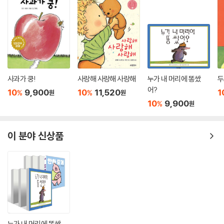
사과가 쿵!
사랑해 사랑해 사랑해
누가 내 머리에 똥쌌
두
어?
10
9,900
10
11,520
1
%
%
원
원
10
9,900
%
원
이 분야 신상품
누가 내 머리에 똥쌌