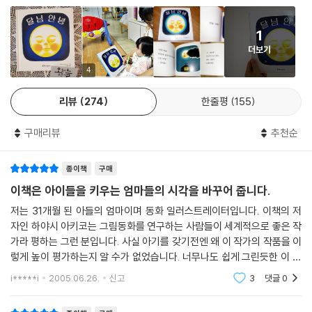
1
더보기
4
리뷰
274
한줄평
155
구매리뷰
추천순
종이책
구매
이책은 아이들을 키우는 엄마들의 시각을 바꾸어 줍니다.
저는 31개월 된 아들의 엄마이며 동화 일러스트레이터입니다. 이책의 저
자인 하야시 아키코는 그림동화를 연구하는 사람들이 세계적으로 좋은 작
가라 평하는 그런 분입니다. 사실 아기를 갖기전엔 왜 이 작가의 작품을 이
렇게 높이 평가하는지 알 수가 없었습니다. 너무나도 쉽게 그린듯한 이 어
이없는 그림...아무 교훈없는 내용. 괜히 좋은평과 상을 받은 책이라 그럴꺼
i*****i
2005.06.26.
신고
3
댓글
0
야...했지요.