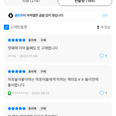
리뷰
274
한줄평
155
클린봇
이 부적절한 글을 감지 중입니다.
설정
구매한줄평
추천순
종이책
구매
첫째에 이어 둘째도 또 구매합니다
i***0
2022.01.09.
1
종이책
구매
까꿍놀이좋아하는 까꿍이들에게 먹히는 책이죠ㅎㅎ 돌이전에
좋아합니다
l*******o
2020.09.01.
1
종이책
구매