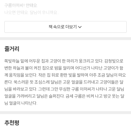
구름아저씨! 안돼요.
나오면 안돼요. 달님이 우니까요..
아, 나왔네! 달님이 웃고있네.
책 속으로 더보기
달님, 안녕? 안녕하세요...
--- p.
줄거리
쪽빛하늘 밑에 어두운 집과 고양이 한 마리가 웅크리고 있다. 감청빛으로
변한 하늘과 불이 켜진 집으로 밤을 알리며 어디선가 나타난 고양이가 함
께 움직임을 보인다. 작은 집 뒤로 환한 빛을 발하며 아주 조금 달님이 떠오
른다. 쑥스러운 듯 조심스레 달님은 고운 얼굴을 드러내고 고양이들은 달
님을 바라보고 있다. 그런데 그만 무심한 구름 아저씨가 나타나 고운 달님
얼굴을 가려버리고 달님은 슬퍼진다. 금세 구름은 비켜 나고 방긋 웃는 달
님 얼굴이 나타난다.
추천평