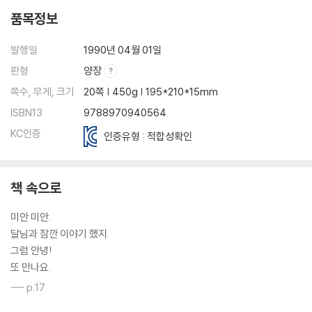
품목정보
발행일
1990년 04월 01일
판형
양장
쪽수, 무게, 크기
20쪽 | 450g | 195*210*15mm
ISBN13
9788970940564
KC인증
인증유형 : 적합성확인
책 속으로
미안 미안.
달님과 잠깐 이야기 했지.
그럼 안녕!
또 만나요.
--- p.17