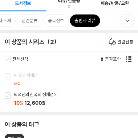
리뷰/한줄평
도서정보
배송/반품/교환
0
자 소개
관련분류
품목정보
출판사 리뷰
이 상품의 시리즈
2
알림신청
전체선택
품절포함
한국의 정체성
품절
탁석산의 한국의 정체성 2
10
12,600
%
원
이 상품의 태그