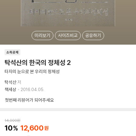
미리보기
사이즈비교
공유하기
소득공제
탁석산의 한국의 정체성 2
타자의 눈으로 본 우리의 정체성
탁석산
저
책세상
2016.04.05.
첫번째 리뷰어가 되어주세요
14,000
원
10
12,600