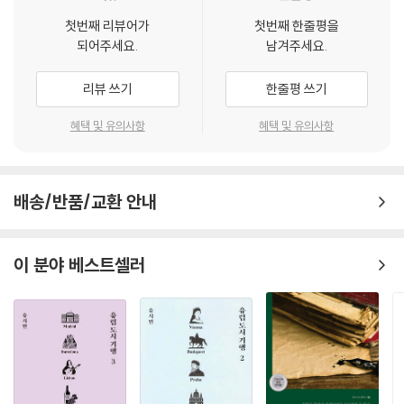
식에 담긴 이야기의 힘이 이 진중한 주제를 유연하게 밀고 나간다는 점도
첫번째 리뷰어가
첫번째 한줄평을
주목할 만하다.
되어주세요.
남겨주세요.
그렇다면 타자의 눈에 비친 한국은 어떤 나라인가? 이 책에서 새삼 확인하
리뷰 쓰기
한줄평 쓰기
게 되는 우리의 ‘오래된’ 모습은 강대국의 ‘변방’이다. 우선 중국에게 한국
은 일개 제후의 나라였다. 중국 정사에 따르면 “조선의 기원은 기자조선이
혜택 및 유의사항
혜택 및 유의사항
며 조선은 역사적으로 번국藩國의 예”를 갖췄다. 그리고 일본에게 과거 조
선은 국명이 아니라 지명이었다. 전통적으로 중국과 인도 외의 나라에 대
해서는 외국이라는 개념 자체가 미비한 것이 일본의 인식이었던 것이다.
배송/반품/교환 안내
따라서 식민지 지배를 두고 다른 나라를 침략한다는 의식이 약할 수밖에
없었다. 미국은 어떤가? 저자는 미 군정 시기 미군을 화자로 삼아 한국과
미국에 의해 자행된 민간인 학살을 중심으로 이 문제를 살핀다. 당시 미국
이 분야 베스트셀러
에게 한국은 소련의 팽창을 저지하는 방패막이였다. 따라서 한국의 안전과
정치적 자유, 경제적 평등 따위에는 관심이 없었고, 자신들의 목적에 도움
이 되는 법과 질서의 회복이 중요할 뿐이었다. 이러한 인식 아래 한국 군경
이 주도하고 미군이 묵인한 민간인 학살이 이루어졌다.
지금은 한국을 보는 강대국의 시선에 변화가 생겼을까? 아니, 우리가 우리
스스로를 바라보았을 때 마주하게 되는 우리의 모습은 어떠한가? ‘한국의