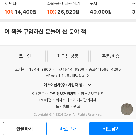
책은 ‘발췌록'으로 시작한다. 7세기의 《일본서기》에서 현대의 사전까지 우
서 만나
화와 공간, 사소한 기적
도서)
소
리나라에 대해 논한 외국의 문헌들에서 몇몇 대목을 발췌한 것이다. 저자
들
서
10
14,400
10
26,820
40,000
3
%
%
원
원
원
가 소개한 최신 중국어사전을 보면 ‘한국’이라는 항목이 없고, ‘조선’이라는
이름 아래 ‘중국의 접경 국가…수도는 평양’이라고 되어 있다. ‘고려’에 대해
이 책을 구입하신 분들이 산 분야 책
서는 ‘조선과 관련된 왕조’라고 설명한다. 중국이 과거의 우리를, 지금의 대
한민국을 어떻게 바라보고 있는지를 드러내는 대목이다. 저자는 송나라 때
(1123) 고려에 사신으로 파견되었던 서긍(徐兢, 1091～1153)이라는 인
물을 화자로 삼아 중국 정사에 기록된 우리의 모습을 추적한다(제2화 붐비
로그인
최근 본 상품
주문/배송
는 청명날 개봉의 다리).
고객센터 1544-3800
티켓 1544-6399
중고샵 1566-4295
고려에서 돌아와 《고려도경高麗圖經》(1124)이라는 책을 쓰고, 망자가
eBook 1:1문의/채팅상담
되어 떠돌며 여러 시대의 사료를 두루 살핀 서긍은 어느 가을밤 교토역을
예스이십사(주) 사업자 정보
찾아와 이야기한다. “중국 정사에는 조선의 기원은 기자조선이며 조선은
이용약관
개인정보처리방침
청소년보호정책
역사적으로 번국이었다고 기록되어 있습니다. 고구려가 있었는데 당에 복
PC버전
회사소개
거래처관계자께
속되었고 그 후 고려가 일어나 조선에 이르기까지 번국의 예를 갖췄다, 이
도서홍보
광고
것이 한반도의 역사에 대해 중국이 인지하고 있었던 전부입니다.” 정사에
Copyright © YES24 Corp. All Rights Reserved.
따르면 중국은 고구려-고려-조선으로 이어진 단순한 흐름밖에 알지 못한
MATOM16
다. 중국에게 한반도는 그 역사를 세세하게 기록할 필요를 느끼지 못한 변
선물하기
바로구매
카트담기
방이었던 것이다.