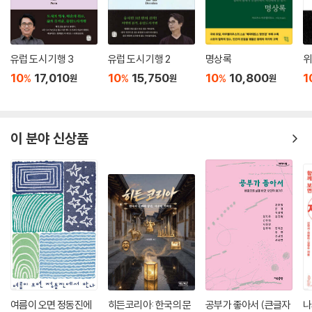
사드 배치가 한중 관계를 파괴할 수도 있다’는 엄포성 발언을 서슴지 않는
중국, 역사의 과오와 상처를 반성할 줄 모르는 일본, 정치 경제 문화 등 전
방위적으로 한국 사회에 막대한 영향력을 행사하는 미국…. 4월 1일 막을
유럽 도시 기행 3
유럽 도시 기행 2
명상록
위
내린 2016 핵안보정상회의에서 북핵 문제의 주도권을 쥔 것은 누구였나?
10
17,010
10
15,750
10
10,800
1
%
%
%
원
원
원
이러한 질문에서 알 수 있듯, 과거 타자의 시선에 비친 우리의 모습을 추적
한다는 것은 결국 우리가 외면하고 싶었던 우리의 민낯을 대면하는 ‘객관
화’의 과정이며, 이러한 직시를 통해 우리의 과거와 현재를 ‘성찰’하는 일이
이 분야 신상품
다. 나의 정체성, 국가의 정체성을 고민한다는 것은 궁극적으로 나의 존엄
성과 국가의 존엄성을 사유하는 것과 다르지 않을 것이다. 주체적 존재, 주
체적 국가에 대한 모색과 또 다르지 않을 것이다. 그리고 이러한 사유는 이
식된 개념으로 이식된 주제를 다루는 타자의 철학이 아니라 우리의 근원적
문제를 탐색하는 우리 철학하기의 한 실천이라는 점에서도 의미가 깊다.
그것이 철학자 탁석산이 오랫동안 ‘한국의 정체성’을 탐구하는 한 이유가
아닐까.
“조선은 역사적으로 중국의 번국이었다”
여름이 오면 정동진에
히든코리아: 한국의 문
공부가 좋아서 (큰글자
나