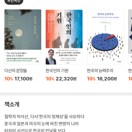
#한국인
다산의 문장들
한국인의 기원
한국의 능력주의
한
10
17,100
10
22,320
10
16,200
1
%
%
%
원
원
원
책소개
철학자 탁석산, 다시‘한국의 정체성’을 사유하다
중국과 일본과 미국의 눈에 비친 변방의 나라
타자의 시선으로 한국의 민낯을 보다