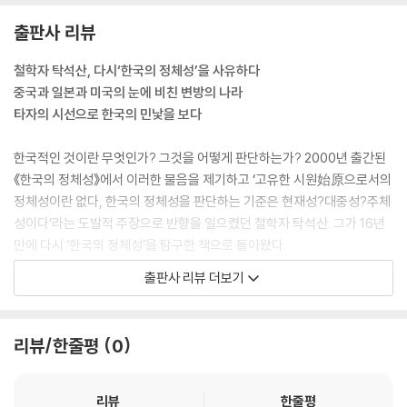
출판사 리뷰
철학자 탁석산, 다시‘한국의 정체성’을 사유하다
중국과 일본과 미국의 눈에 비친 변방의 나라
타자의 시선으로 한국의 민낯을 보다
한국적인 것이란 무엇인가? 그것을 어떻게 판단하는가? 2000년 출간된
《한국의 정체성》에서 이러한 물음을 제기하고 ‘고유한 시원始原으로서의
정체성이란 없다, 한국의 정체성을 판단하는 기준은 현재성?대중성?주체
성이다’라는 도발적 주장으로 반향을 일으켰던 철학자 탁석산. 그가 16년
만에 다시 ‘한국의 정체성’을 탐구한 책으로 돌아왔다.
출판사 리뷰 더보기
첫 권이 우리의 관점에서 한국적인 것을 다루었다면, 이번 책에서는 타자,
즉 역사 속에서 우리에게 중요한 존재였던 중국.일본.미국의 시선으로 본
한국의 정체성에 초점을 맞추었다. 더불어, 정체성이란 것이 고정불변의
리뷰/한줄평
0
실체가 아니라 ‘발명되는 것’임을, 즉 시대에 따라 만들어지고 덧붙여지고
삭제되는 것이라는 정체성의 정체를 밝히고 있다. 정밀한 사료 분석 위에
서, 도쿄역 관광안내소 야간 책임자와 망자亡者들의 대화라는 소설적 형
리뷰
한줄평