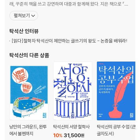
래, 꾸준히 책을 쓰고 강연하며 대중과 함께해 왔다. 지은 책으로 『한
국의 정체성』, 『오류를 알면 논리가 보인다』, 『철학 읽어주는 남자』,
펼쳐보기
『탁석산의 한국의 민족주의를 말한다』, 『탁석산의 글쓰기』, 『대한민
국 50대의 힘』, 『한국인은 무엇으로 사는가』, 『성적은 짧고 직업은
탁석산
인터뷰
길다』, 『준비가 알차면 직업이 즐겁다
[읽다]
철학자 탁석산이 제안하는 글쓰기의 왕도 - 논증을 배워라!
탁석산
의 다른 상품
낭만의 그라운드, 완투
탁석산의 서양 철학사
탁석산의 공부 수업 (큰
에서 불펜까지
글자도서)
10
31,500
%
원