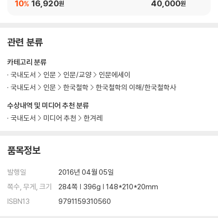
10
16,920
40,000
%
원
원
관련 분류
카테고리 분류
국내도서
인문
인문/교양
인문에세이
국내도서
인문
한국철학
한국철학의 이해/한국철학사
수상내역 및 미디어 추천 분류
국내도서
미디어 추천
한겨레
품목정보
발행일
2016년 04월 05일
쪽수, 무게, 크기
284쪽 | 396g | 148*210*20mm
ISBN13
9791159310560