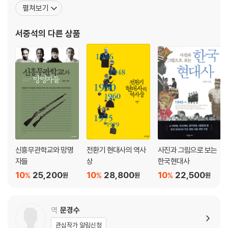
다. 현재 성균관대학교 사학과 명예교수이며, 역사문제연구소 이사
펼쳐보기
4. 2·12총선돌풍
장, 제주4·3사건진상규명및희생자명예회복위원회 위원 등을 역임
5. 노·학연대와 노동·농민운동 / 6. 6월민주항쟁 1 ? 박종철 고문치사와 6·
했다. 주요 저서로 『80년대 민중의 삶과 투쟁』, 『한국 근현대 민족문
서중석
의 다른 상품
10국민대회
제 연구』, 『한국 현대 민족운동 연구』 1·2, 『조
7. 6월민주항쟁 2 ? 6·26시위에서 6·29선언으로
6장 민주주의의 진전과 남북의 화해
1. 노동자대투쟁과 문화부문에서의 민주화 / 2. 여소야대 국회의 출현 / 3.
남과 북의 접근
4. 전교조·민주노총의 결성과 농민투쟁 / 5. IMF사태 / 6. 6·15남북정상회
담
7. 민주화와 경제발전의 동시 달성
신흥무관학교와 망명
전환기 현대사의 역사
사진과 그림으로 보는
자들
상
한국현대사
10
25,200
10
28,800
10
22,500
%
%
%
원
원
원
역
문경수
관심작가 알림신청