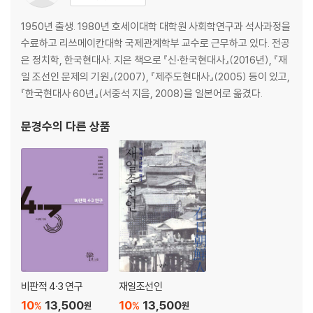
1950년 출생. 1980년 호세이대학 대학원 사회학연구과 석사과정을
수료하고 리쓰메이칸대학 국제관계학부 교수로 근무하고 있다. 전공
은 정치학, 한국현대사. 지은 책으로 『신·한국현대사』(2016년), 『재
일 조선인 문제의 기원』(2007), 『제주도현대사』(2005) 등이 있고,
『한국현대사 60년』(서중석 지음, 2008)을 일본어로 옮겼다.
문경수
의 다른 상품
비판적 4·3 연구
재일조선인
10
13,500
10
13,500
%
%
원
원