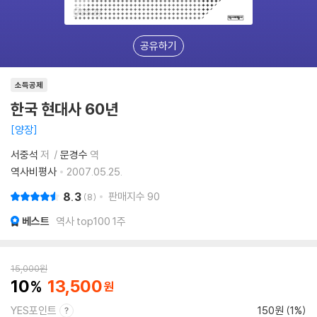
공유하기
소득공제
한국 현대사 60년
양장
서중석
저
문경수
역
역사비평사
2007.05.25.
8.3
판매지수
90
8
베스트
역사 top100 1주
15,000
원
10
13,500
YES포인트
150원 (1%)