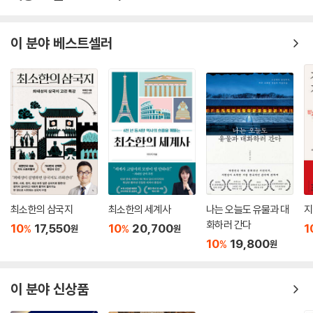
이 분야 베스트셀러
최소한의 삼국지
최소한의 세계사
나는 오늘도 유물과 대
지
화하러 간다
10
17,550
10
20,700
1
%
%
원
원
10
19,800
%
원
이 분야 신상품