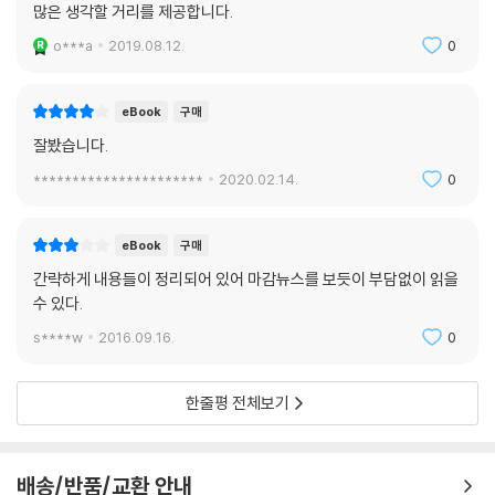
많은 생각할 거리를 제공합니다.
작은 부피 이상으로 여러 가지 의미를 압축하게 되었다. 아울러 이 책은 독
재 시절을 경험하지 않아 민주주의의 소중함을 절감하기 힘든 새로운 세대
o***a
2019.08.12.
0
들에게 민주화운동의 경험과 민주주의의 가치를 전하려는 ‘세대 간 소
통’의 뜻도 갖고 있다. 또한 향후 한국사를 잘 모르는 외국인들에게 한국의
eBook
구매
민주화 경험과 역사를 소개함으로써, 우리역사가 지닌 성과와 한계를 공유
잘봤습니다.
하고자 하는 목적을 갖고 있다. 그에 따라 이번 한글판 출간을 시작으로 앞
으로 5개 국어(영어, 일어, 불어, 독어, 스페인어 등) 이상으로 번역?출판
**********************
2020.02.14.
0
할 예정이다.
eBook
구매
간략하게 내용들이 정리되어 있어 마감뉴스를 보듯이 부담없이 읽을
수 있다.
s****w
2016.09.16.
0
한줄평 전체보기
배송/반품/교환 안내