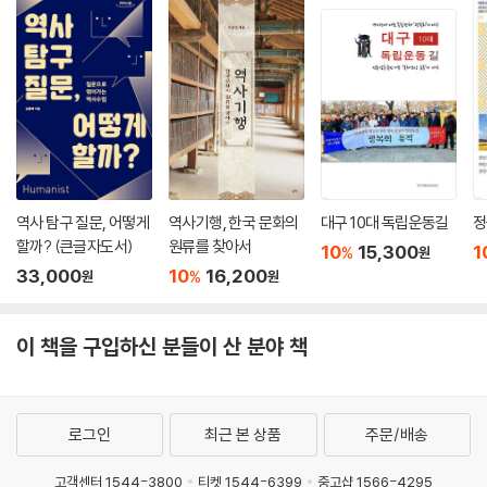
역사 탐구 질문, 어떻게
역사기행, 한국 문화의
대구 10대 독립운동길
정
할까? (큰글자도서)
원류를 찾아서
10
15,300
1
%
원
33,000
10
16,200
%
원
원
이 책을 구입하신 분들이 산 분야 책
로그인
최근 본 상품
주문/배송
고객센터 1544-3800
티켓 1544-6399
중고샵 1566-4295