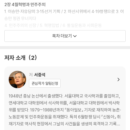
2장 4월혁명과 민주주의
1. 이승만·자유당의 3·15선거 기획 / 2. 마산시위에서 4·19항쟁으로 3. 이
승만 정권 무너지다
4. 민주주의의 신장 / 5. 혁명입법 / 6. 통일운동과 사회운동
목차 더보기
3장 박정희 군부정권과 학생운동
1. 5·16군부쿠데타 / 2. 진보적 민족주의세력 탄압과 반공 강화 / 3. 민정이
양
저자 소개
2
4. 한·일회담 반대운동 / 5. 한·일협정 비준 파동과 베트남 파병 / 6. 6·8부
정선거와 3선개헌
7. 경제발전 / 8. 변화를 추구한 1971년 대선과 총선
저
서중석
관심작가 알림신청
4장 유신체제와 반독재투쟁
1. 유신쿠데타 / 2. 반유신 투쟁과 ‘인혁당 사건’ / 3. 긴급조치 9호 시대 /
1948년 충남 논산에서 출생했다. 서울대학교 국사학과를 졸업하고,
4. 김영삼, 박정희와 격돌
연세대학교 대학원에서 석사학위를, 서울대학교 대학원에서 박사학
5. 부마항쟁에서 10·26궁정동사태로 / 6. 노동운동·농민운동
위를 받았다. 1979~1988년까지 『동아일보』 기자로 재직하며 농촌·
노동문제 및 민주화운동을 취재했다. 특히 6월항쟁 당시 『신동아』 취
5장 광주민중항쟁에서 6월민주항쟁으로
재기자로 역사적 현장에서 그날의 사건들을 생생히 목격하고 기록했
1. 12·12쿠데타와 5·17쿠데타 / 2. 광주민중항쟁 / 3. 전두환 신군부정권 /