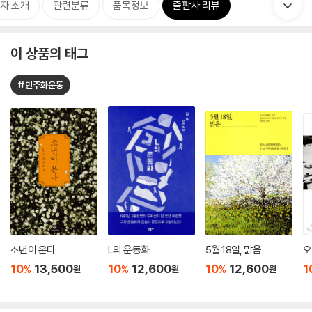
자 소개
관련분류
품목정보
출판사 리뷰
이 상품의 태그
#민주화운동
소년이 온다
L의 운동화
5월 18일, 맑음
오
10
13,500
10
12,600
10
12,600
1
%
%
%
원
원
원