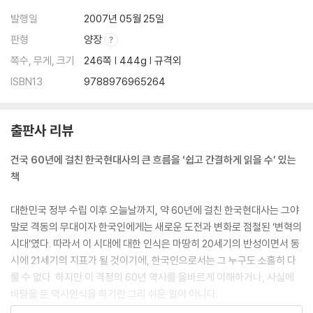
발행일
2007년 05월 25일
판형
양장
쪽수, 무게, 크기
246쪽 | 444g | 규격외
ISBN13
9788976965264
출판사 리뷰
건국 60년에 걸친 한국현대사의 큰 흐름을 ‘쉽고 간결하게 읽을 수’ 있는
책
대한민국 정부 수립 이후 오늘날까지, 약 60년에 걸친 한국현대사는 그야
말로 격동의 무대이자 한국인에게는 새로운 도전과 변화로 점철된 ‘변혁의
시대’였다. 따라서 이 시대에 대한 인식은 마땅히 20세기의 반성이면서 동
시에 21세기의 지표가 될 것이기에, 한국인으로서는 그 누구도 소홀히 다
룰 수 없다. 하지만 이 격정의 60년 역사를 올바르게 이해하거나, 사실에
바탕을 둔 역사인식을 하기란 그리 쉬운 일이 아니다.
그 이유는 우선, 해방 이후 오랫동안 냉전과 반공 이데올로기가 우리 사회