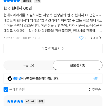
최초의 기획은 민주화운동기념사업회에서 제안한 것에서 출발했다. 올해
eBook
구매
2007년 6월에 맞는 ‘6월항쟁 20주년’을 기념하면서 일반대중들에게 좀
한국 현대사 60년
더 한국현대사의 흐름을 정확하게 알리되, 누구나 쉽고 편하게 읽을 수 있
현대사이야기를 지필하시는 서중석 선생님의 한국 현대사 60년입니다.
는 소책자를 만들어보자는 것이었다. 또한 앞으로 국내뿐 아니라 한국현대
대중들이 현대사의 맥락을 ‘쉽고 간략하게 이해’할 수 있는 책을 만나기도
사를 잘 모르는 외국인들에게도 한국의 역동적인 역사를 소개하기 위해서
어려울 수밖에 없었습니다. 이런 점을 감안하여, 저자 서중석 교수(성균관
는, 현대사 전체의 큰 흐름을 담고 있으면서도 핵심을 관통하는 내용을 담
대학교 사학과)는 일반인과 학생들을 위해 짧지만, 현대사를 관통하는 자
는 책이어야 했다.
유와 저항의 정신을 압축해서 보여주는 책을 이번에 다시 집필했습니다.
o***a
2019.08.12.
신고
0
댓글
0
이에 한국현대사 분야에서 가장 정통하면서도 신뢰받을 수 있는 필자를 물
‘한국현대사 60
색한 결과, 40년 동안 오로지 한국현대사 연구에 열정적인 노력을 기울여
리뷰 전체보기
온 서중석 교수가 물망에 올랐다. 서 교수는 그동안 쌓아온 학문적 연구 성
과뿐만 아니라, 한때 필력을 갖춘 저널리스트로서의 활동과, 역사문제연
구소 소장으로서의 실천력 등이 고려되어, 이 기획에 가장 적합인 필자로
리뷰
5
한줄평
3
결합되었다.
클린봇
이 부적절한 글을 감지 중입니다.
설정
한글판을 출발로 앞으로 5개국어로 번역·출판할 예정
구매한줄평
추천순
결과적으로 이 책은 민주화운동 20년의 성취와, 한 연구자의 40년 동안의
eBook
구매
열정적인 현대사 연구, 그리고 건국 이후 60년의 한국현대사가 결합되어,