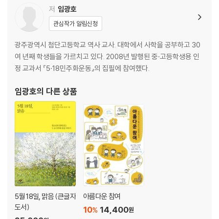
10장. 아픔의 연대를 향해
저
임광호
관심작가 알림신청
한 걸음 더 나아가기-불의와 정의가 충돌할 때
광주광역시 첨단고등학교 역사 교사. 대학에서 사학을 공부하고 30
5·18 민주화 운동 연표
여 년째 학생들을 가르치고 있다. 2008년 발행된 중·고등학생용 인
주
정 교과서 『5·18민주화운동』의 집필에 참여했다.
참고 문헌
임광호
의 다른 상품
5월 18일, 맑음 (큰글자
아름다운 참여
도서)
10
14,400
%
원