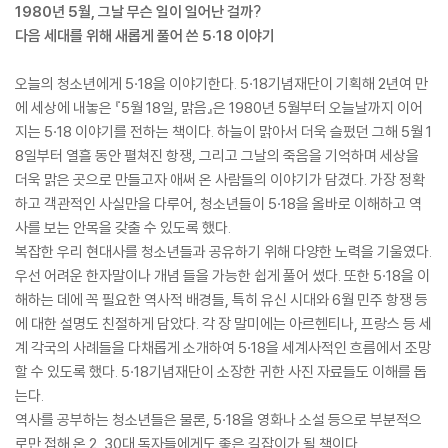
1980년 5월, 그날 무슨 일이 일어난 걸까?
다음 세대를 위해 새롭게 풀어 쓴 5·18 이야기
오늘의 청소년에게 5·18을 이야기한다. 5·18기념재단이 기획해 2년여 만
에 세상에 내놓은 『5월 18일, 맑음』은 1980년 5월부터 오늘날까지 이어
지는 5·18 이야기를 전하는 책이다. 하늘이 맑아서 더욱 슬펐던 그해 5월 1
8일부터 열흘 동안 펼쳐진 항쟁, 그리고 그날의 죽음을 기억하며 세상을
더욱 맑은 곳으로 만들고자 애써 온 사람들의 이야기가 담겼다. 가장 정확
하고 객관적인 사실만을 다루어, 청소년들이 5·18을 올바로 이해하고 역
사를 보는 안목을 갖출 수 있도록 했다.
복잡한 우리 현대사를 청소년들과 공유하기 위해 다양한 노력을 기울였다.
우선 어려운 한자말이나 개념 들을 가능한 쉽게 풀어 썼다. 또한 5·18을 이
해하는 데에 꼭 필요한 역사적 배경들, 특히 유신 시대와 6월 민주 항쟁 등
에 대한 설명도 친절하게 담았다. 각 장 말미에는 아르헨티나, 프랑스 등 세
계 각국의 사례들을 다채롭게 소개하여 5·18을 세계사적인 흐름에서 조망
할 수 있도록 했다. 5·18기념재단이 소장한 귀한 사진 자료들도 이해를 돕
는다.
역사를 공부하는 청소년들은 물론, 5·18을 영화나 소설 등으로 부분적으
로만 접해 온 2, 30대 독자들에게도 좋은 길잡이가 될 책이다.