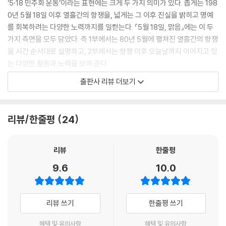
‘5·18 민주화 운동’이라는 표현에는 크게 두 가지 의미가 있다. 좁게는 198
0년 5월 18일 이후 열흘간의 항쟁을, 넓게는 그 이후 진실을 밝히고 명예
를 회복하려는 다양한 노력까지를 일컫는다. 『5월 18일, 맑음』에는 이 두
가지 측면을 모두 담았다. 즉 1부에서는 80년 5월에 펼쳐진 열흘간의 항쟁
을 시간 순서대로 설명하고, 2부에서는 항쟁 이후 오늘날까지 이어지고 있
는 다양한 활동과 노력을 보여 준다.
1부는 열흘간의 항쟁을 집중적으로 설명하는 만큼, 사건이 매우 긴박하게
출판사 리뷰 더보기
전개된다. 전남대 앞에 모인 학생들에게 갑작스럽게 쏟아진 곤봉과 군홧
발, 이에 맞선 시민들의 저항, 버스와 택시를 앞세운 차량 시위, 무장하는
시민군, 무너지는 국내 언론과 외신 기자의 활약, 계엄군이 잠시 물러간 틈
리뷰/한줄평
24
에 형성된 공동체, 그리고 결국 다가오는 최후의 날까지 숨 쉴 틈 없이 사건
이 이어진다. 생생한 묘사 덕분에 마치 당시 광주 시내 풍경이 눈앞에 펼쳐
지는 듯하다.
리뷰
한줄평
그러면서도 단지 사건을 소개하는 데에 그치지 않고 이야기 사이사이에 민
9.6
10.0
주주의, 언론, 국가 폭력 등 우리가 살펴보아야 할 민주적 가치와 개념 들을
살핀다. 필요한 경우 파리 코뮌, 피카소의 「게르니카」 같은 외국의 사례들
도 들어서 5·18이라는 사건이 품고 있는 다양한 의미들을 재확인한다.
리뷰 쓰기
한줄평 쓰기
2부에서는 항쟁 이후, 살아남은 사람들과 기억하는 사람들이 어떻게 억울
한 죽음의 진실을 밝히고 피해자들의 명예를 회복시키기 위해 고군분투하
혜택 및 유의사항
혜택 및 유의사항