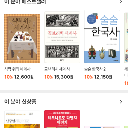
이 분야 베스트셀러
머니집을 이야기할 때는, 역시 호르헤 비델라 등의 독재 정권 아래에서 하
얀 두건을 두르고 투쟁한 아르헨티나 ‘오월광장어머니회’의 사례가 나온
다. 세계의 주요 사건과 적극적으로 비교, 대조하며 이야기를 전개해 나감
으로써 5·18이 가진 의미를 다양한 각도에서 조망하고, 또 세계사적인 흐
름에서 파악할 수 있도록 했다.
5·18은 아직 끝나지 않은 사건이다. 두 전직 대통령을 사법적으로 단죄하
고, 다양한 기념사업이 펼쳐지고, 5·18 기록물이 유네스코 세계기록유산
에 등재되는 등 그간 많은 성과가 있었지만 여전히 남은 과제가 적지 않다.
발포를 명령한 최종 책임자를 밝히는 일, 아직까지도 묻혀 있는 진실을 찾
는 일도 남아 있으며, 여전한 오해와 왜곡을 바로잡는 일 또한 필요하다.
식탁 위의 세계사
곰브리치 세계사
술술 한국사 2
세
『5월 18일, 맑음』은 정확한 역사적 사실을 올바로 알림으로써 5·18을 종
다
10
12,600
10
15,300
10
12,150
%
%
%
원
원
원
합적으로 이해하고, 남은 과제들을 함께해 나갈 수 있도록 했다.
1
이 분야 신상품