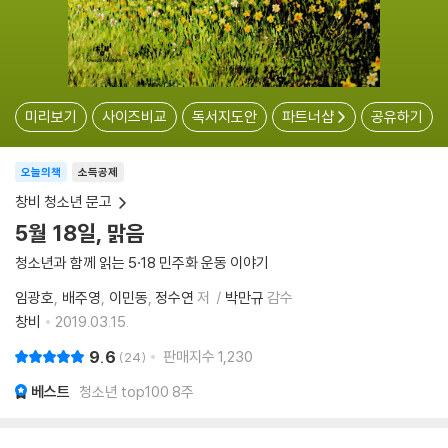
미리보기
사이즈비교
독서지도안
파트너샵
공유하기
오늘의책
소득공제
창비 청소년 문고
5월 18일, 맑음
청소년과 함께 읽는 5·18 민주화 운동 이야기
임광호
배주영
이민동
정수연
저
박만규
감수
창비
2019.03.15.
9.6
판매지수
1,230
24
베스트
청소년 top100 8주