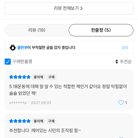
특히 곳곳에 등장하는 이들의 목소리는 그 자체로 감동적이다. 사건 당시
리뷰 전체보기
현장에 있었던 기자, 계엄군의 총에 사람들이 죽어 가는 모습을 목격한 청
년, 시민군을 위해 골목에서 밥을 짓던 상인, 병원에서 부상자들을 치료하
던 간호사 등 시민들의 이야기는 5·18을 다양한 입장에서 입체적으로 전
리뷰
19
한줄평
5
달하는 동시에 5·18이 역사가 되기까지 얼마나 많은 시민의 노력이 있었
는지를 드러낸다.
클린봇
이 부적절한 글을 감지 중입니다.
설정
기자로서는 이 같은 행위를 적절히 표현할 단어를 찾을 수 없었다. 만행, 폭
구매한줄평
추천순
거, 무차별 공격 등의 단어는 너무 밋밋해 도저히 성에 차지 않았다.
_기자 김충근(56면)
종이책
구매
5.18운동에 대해 잘 알 수 있는 적합한 책인거 같아요 정말 막힘없이
나는 가톨릭센터 뒤쪽 사거리에서 그 상황을 지켜보면서 사망자가 발생할
술술 읽었던 책!
때마다 땅바닥에 다 ‘바를 정’ 자(正)로 표시했다. 약 30여 분 사이에 12명
이 사망했다.
c******a
2021.06.01.
1
_광주시민 임춘식(66면)
종이책
구매
몸이 약해서 보기에 그 헌혈허시면 안 되겠다고 그러면 막 화를 낸 거예요.
추천합니다. 깨어있는 시민의 조직됨 힘~
내가 죽어도 이럴 때 피 한 방울도 안 주면 내가 시민이 아니지 않냐. (……)