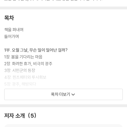
목차
책을 펴내며
들어가며
1부. 오월 그날, 무슨 일이 일어난 걸까?
1장. 봄을 기다리는 마음
2장. 화려한 휴가, 비극의 광주
3장. 시민군의 등장
4장. 힌츠페터와 투사회보
5장. 광주, 해방되다
6장. 도청에서 보낸 마지막 날
목차 더보기
2부. 오월, 역사가 되기까지
7장. 진실을 찾는 여정
저자 소개
5
8장. 마침내 정의를 법정에
9장. 오월을 노래하고 쓰고 그리다