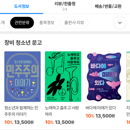
리뷰/한줄평
도서정보
배송/반품/교환
24
소개
관련분류
품목정보
출판사 리뷰
창비 청소년 문고
청소년과 함께하는 민
노래하고 춤추고 사랑
바다에 미래가 있다
지
주주의 이야기
하라
인
10
13,500
%
원
10
13,500
10
13,500
1
%
%
원
원