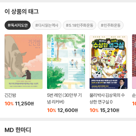
이 상품의 태그
#독서지도안
#다시읽는역사
#5.18민주화운동
#민주화운동
긴긴밤
5번 레인 (30만 부 기
물리박사 김상욱의 수
순
념 리커버)
상한 연구실 0
10
11,250
1
%
원
10
12,600
10
15,210
%
%
원
원
MD 한마디