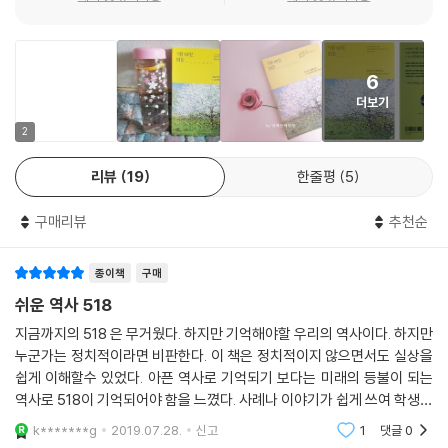
는지에 초점을 맞춘다. 독재 정권의 감시와 탄압 속에서도 시위를 하고 성
명서를 내는 사람들, 6월 민주 항쟁에 이어진 ‘광주 청문회’, 전두환과 노태
우의 재판 과정, 그리고 마침내 5·18이 ‘민주화 운동’으로 자리매김하기까
6
지 격동의 역사가 빠르게 전개된다.
더보기
그 속에서 역사를 기억하고 약자와 연대하는 다양한 시민들의 이야기도 소
개된다. 부상자와 그 가족 들을 보살피는 종교인들부터 문학, 미술, 영화를
2
통해 사건을 고발하고 기억을 환기하는 작가들까지 각계각층의 사람들이
리뷰
19
한줄평
5
5·18을 역사로 만들어 가는 모습이 펼쳐진다. 아픔의 연대는 세월호까지
이어진다. ‘오월 어머니들’이 세월호 희생자 가족을 위로하고 그들과 연대
구매리뷰
추천순
하는 모습은 5·18 정신을 잘 보여 준다.
종이책
구매
당사자들, 살아남은 사람들, 기억하는 사람들…
5·18을 역사로 만들어 온 다양한 시민들
쉬운 역사 518
지금까지의 518 은 무거웠다. 하지만 기억해야할 우리의 역사이다. 하지만
5·18을 시간 순서에 따라 설명해 나가면서, 이 책에서는 특히 다양한 시민
누군가는 정치적이라면 비판한다. 이 책은 정치적이지 않으면서도 실상을
들의 노력을 담아냈다. 많이 알려진 시민군 대변인 윤상원, 독일인 기자 위
쉽게 이해할수 있었다. 아픈 역사로 기억되기 보다는 미래의 등불이 되는
르겐 힌츠페터 등 대표적인 인물들은 물론, 평범한 시장 상인부터 고등학
역사로 518이 기억되어야 함을 느꼈다. 사례나 이야기가 쉽게 쓰여 학생들
생, 직장인처럼 역사의 전면에 드러나지는 않았지만 자기 자리에서 열심히
과 쉽게 이야기할수 있을듯 하다. 광주만의 역사가 아니라 한국의 민주화
k*******g
2019.07.28.
신고
1
댓글
0
의 역사로 기억
싸운 이들의 모습을 고루 소개한다.