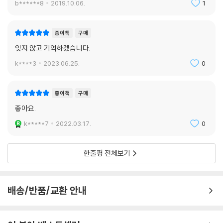
그때 인간으로 태어나서 가장 슬펐고, 또 가장 인간으로서 감동적인 순간
b******8
2019.10.06.
1
들을 너무 많이 체험을 한 거죠.
_광주기독병원 간호 감독 안성례(98면)
종이책
구매
잊지 않고 기억하겠습니다.
그리하여 우리 모두가 불의에 대항하여 끝까지 싸웠다는 자랑스러운 역사
를 남깁시다. 이 새벽을 넘기면 기필코 아침이 옵니다.
k****3
2023.06.25.
0
_시민군 대변인 윤상원(122면)
종이책
구매
1980년 이후 봄, 여름, 가을, 겨울이 모두 5월 18일이었다.
좋아요.
_인권 운동가 오창익(156면)
k*****7
2022.03.17.
0
세계사 속 사건과 인물을 통해
5·18의 보편적 의미를 조명하다
한줄평 전체보기
5·18의 주요 장면마다 세계 역사에서 보편적으로 알려진 사건이나 일화,
인물이 자주 등장한다. 항쟁 최후의 날, 죽음을 각오하고 전남도청에 남은
배송/반품/교환 안내
시민들을 설명할 때는 로댕의 조각 「칼레의 시민들」에 담긴 역사적 배경이
나온다. 평범한 사람들이 느꼈을 인간적인 고뇌와 결단의 비장함이 시간을
가로질러 교차한다. 독재 정권과 맞서 싸운 광주 여성들의 모임인 오월어