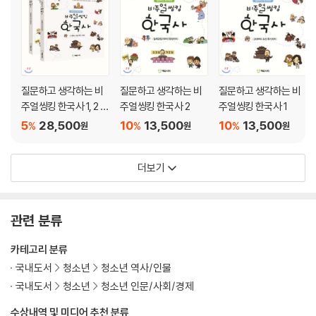
질문하고 생각하는 비
질문하고 생각하는 비
질문하고 생각하는 비
주얼씽킹 한국사 1, 2 세
주얼씽킹 한국사 2
주얼씽킹 한국사 1
트
5
28,500
10
13,500
10
13,500
%
%
%
원
원
원
더보기
관련 분류
카테고리 분류
국내도서
청소년
청소년 역사/인물
국내도서
청소년
청소년 인문/사회/경제
수상내역 및 미디어 추천 분류