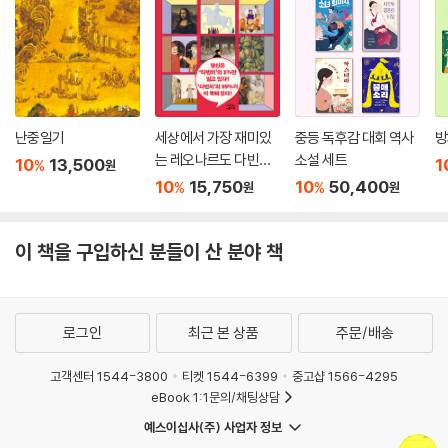
난중일기
세상에서 가장 재미있
중등 독후감 대회 역사
방
는 레오나르도 다빈치
소설 세트
10
13,500
1
%
원
이야기
10
15,750
10
50,400
%
%
원
원
이 책을 구입하신 분들이 산 분야 책
로그인
최근 본 상품
주문/배송
고객센터 1544-3800
티켓 1544-6399
중고샵 1566-4295
eBook 1:1문의/채팅상담
예스이십사(주) 사업자 정보