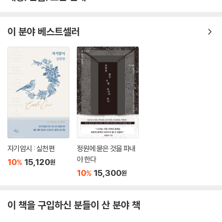
이 분야 베스트셀러
자기암시 : 실천편
정원에 묻은 것을 파내
야 한다
10
15,120
%
원
10
15,300
%
원
이 책을 구입하신 분들이 산 분야 책