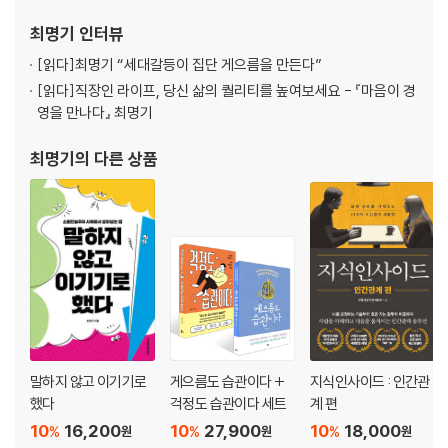
신 건강에 대한 이야기를 전하고자 하며, MBC 〈나 혼자 산다〉, SBS
최명기
인터뷰
〈그것이 알고 싶다〉〈동상이몽 2〉 등 다양한 방송 프로그램에 출연해
[읽다]
최명기 “세대갈등이 집단 게으름을 만든다”
[읽다]
직장인 라이프, 당신 삶의 퀄리티를 높여보세요 - 『마음이 경
영을 만나다』 최명기
최명기
의 다른 상품
말하지 않고 이기기로
게으름도 습관이다 +
지식인사이드 : 인간관
했다
걱정도 습관이다 세트
계 편
10
16,200
10
27,900
10
18,000
%
%
%
원
원
원