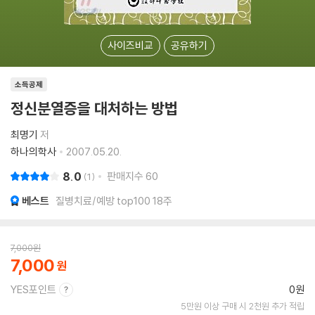
사이즈비교
공유하기
소득공제
정신분열증을 대처하는 방법
최명기
저
하나의학사
2007.05.20.
8.0
판매지수
60
1
베스트
질병치료/예방 top100 18주
7,000
원
7,000
YES포인트
0원
5만원 이상 구매 시 2천원 추가 적립