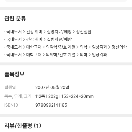
관련 분류
국내도서
건강 취미
질병치료/예방
정신질환
국내도서
건강 취미
질병치료/예방
국내도서
대학교재
의약학/간호 계열
의학
임상각과
정신의학
국내도서
대학교재
의약학/간호 계열
의학
임상각과
품목정보
발행일
2007년 05월 20일
쪽수, 무게, 크기
112쪽 | 202g | 153*224*20mm
ISBN13
9788992141185
리뷰/한줄평
1