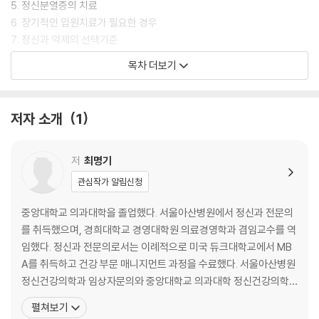
5. 정신분열증의 치료
6. 장기적인 입원치료가 필요한 경우
7. 정신과 약제의 선택기준
8. 정신분열증 치료 약제의 부작용
목차 더보기
9. 투약을 거부하는 환자들을 설득하는 요령
10. 어떻게 환자의 폭력을 대처할 것인가
11. 술, 담배, 커피 중독
저자 소개
1
12. 정신분열증 환자를 대하는 올바른 태도
13. 그래도 희망을 버리지 말자
저
최명기
부록 1 - 약품 정보실
관심작가 알림신청
부록 2 - 장애인 등록 절차 및 의료보호 대상자 안내
참고문헌
중앙대학교 의과대학을 졸업했다. 서울아산병원에서 정신과 전문의
를 취득했으며, 경희대학교 경영대학원 의료경영학과 겸임교수를 역
임했다. 정신과 전문의로서는 이례적으로 미국 듀크대학교에서 MB
A를 취득하고 건강 부문 매니지먼트 과정을 수료했다. 서울아산병원
정신건강의학과 임상자문의와 중앙대학교 의과대학 정신건강의학
교실 외래교수며, 현재 최명기정신건강의학과 원장과 청담하버드심
펼쳐보기
리센터 연구소장으로 활동하고 있다. 언제나 대중에게 적극적으로 정