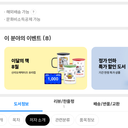
해외배송 가능
문화비소득공제 가능
이 분야의 이벤트
8
리뷰/한줄평
도서정보
배송/반품/교환
1
개
목차
저자 소개
관련분류
품목정보