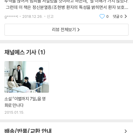
투약을 끊어서 범죄를 저질렀을 것이라고 하는데, 잘 이해가 가지 않았다.
그런데 이 책은 정신분열증/조현병 환자의 특성을 밝히면서 환자 보호자
에게 대처법을 알려주는데 정말 유용하다. 특히 남편의 의처증이나 아내
g*****l
2018.12.26.
신고
0
댓글
0
의 의부증으로 고
리뷰 전체보기
채널예스 기사
1
소설 『이별까지 7일』을 영
화로 만나다
2015.01.15.
배송/반품/교환 안내