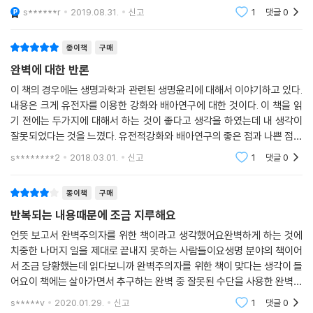
은 ‘과연 그 기술을 열망해야 하는가?’이다. 우리는 충분히 건강한데도 기
게 될까 사람들은 두려워하기도 하고, 기대하기도 했죠. 이 책에서는 '인간
제도를 만들기 위해 노력해야 한다. --- p.124
s******r
2019.08.31.
신고
1
댓글
0
억력을 더 높이고, 키를 더 늘리고, 운동을 더 잘하기 위해 생명공학 기술을
복제'나 '근육
활용하는 사회에서 살고 싶은가?
미끄러운 경사길 오류, 배아 공장, 난자와 수정란의 상품화를 경고하는 이
종이책
구매
들의 우려는 타당하다. 그러나 배아 연구가 필연적으로 그런 위험들을 초
새로운 국면을 맞이한 생명공학 시대
완벽에 대한 반론
래할 것이라고 가정하는 것은 옳지 않다. 배아 줄기세포 연구와 연구용 복
우리가 갖춰야 할 올바른 가치와 미덕은 무엇인가?
이 책의 경우에는 생명과학과 관련된 생명윤리에 대해서 이야기하고 있다.
제를 무조건 금지할 것이 아니라, 초기 인간 생명의 신비로움을 지키기 위
내용은 크게 유전자를 이용한 강화와 배아연구에 대한 것이다. 이 책을 읽
한 적절한 도덕적 규제들을 마련한 가운데 그러한 연구를 허용해야 한다.
비판론자들은 유전공학 기술이 인간의 존엄성을 위협한다고 흔히들 말한
기 전에는 두가지에 대해서 하는 것이 좋다고 생각을 하였는데 내 생각이
(…) 이러한 접근법을 취할 때에야 비로소 초기 단계의 인간 생명을 악의적
다. 그러나 어떻게, 인간 존엄성의 어떤 측면을 위협하는가?
잘못되었다는 것을 느꼈다. 유전적강화와 배아연구의 좋은 점과 나쁜 점이
으로 이용하는 행태를 막을 수 있으며, 생의학의 발전이 인간적 감수성을
이번 책에서 주목할 만한 것은 독자 스스로 고민하고 답을 찾아갈 수 있게
자세히 서술되어 있어 이 두가지문제에 대해 깊이 고민하고 생각하게 되었
s********2
2018.03.01.
신고
1
댓글
0
침식하는 것이 아니라 인류의 건강을 증진시키는 축복이 될 수 있을 것이
다.
질문을 던져온 기존 저서들과는 달리, 샌델 자신의 견해와 입장을 뚜렷이
다.
드러내고 있다는 점이다. 샌델은 우리가 유전공학 기술로 완벽해지려는 일
종이책
구매
--- p.158~159
부 시도에 불편한 감정을 느끼는 이유는 생명과 재능을 ‘주어진 선물’로 여
반복되는 내용때문에 조금 지루해요
기지 않고 정복하고 통제하려는 오만 때문이라고 말한다. 원하는 특징을
지닌 아이를 얻기 위해 부모가 아이의 유전자를 조작하는 것이나, 아직 젊
언뜻 보고서 완벽주의자를 위한 책이라고 생각했어요완벽하게 하는 것에
치중한 나머지 일을 제대로 끝내지 못하는 사람들이요생명 분야의 책이어
고 건강한데도 기억력을 더 높이려고 약물을 복용하는 행위는 자신의 본성
서 조금 당황했는데 읽다보니까 완벽주의자를 위한 책이 맞다는 생각이 들
을 재창조하여 완벽을 추구하려는 ‘프로메테우스적 열망’이자 ‘우생학적
어요이 책에는 살아가면서 추구하는 완벽 중 잘못된 수단을 사용한 완벽이
열망’이라는 것이다.
제시돼있는 거니까요상황에 따라 다른 판단을 내려야 한다인간은 그 자체
샌델은 이와 관련해 과잉양육과 성과에 대한 압력을 가하는 극성 부모들에
s*****v
2020.01.29.
신고
1
댓글
0
로 가치가 있다,가