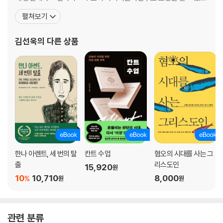
현재의 관심사는 이행기 정의, 용서, 자유, 판단, 그리고 정치와 종교
펼쳐보기
등이다. 저서로 『정치와 진리』, 『한나 아렌트 정치판단이론』, 『한나
아렌트가 들려주는 전체주의 이야기』,『행복의 철학』, 『어떻게 투표할
김선욱
의 다른 상품
것인가』(공저) 등이 있고, 옮긴 책으로는 한나 아
한나 아렌트, 세 번의 탈
칸트 수업
혐오의 시대를 사는 그
출
리스도인
15,920
원
10
10,710
8,000
%
원
원
관련 분류