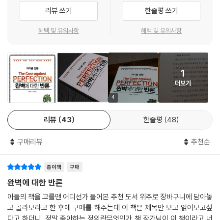
전망은 인간을 괴롭히는 다양한 질병의 치료와 예방의 길을 열어준다는 것
리뷰 쓰기
한줄평 쓰기
유전적 강화가 노력과 분투의 의미를 퇴색시킴으로써 인간의 책임성을 약
이고, 어두운 우려는 우리의 유전적 특성을 마음대로 조작할 수 있을지도
화시킨다고 생각하는 이들이 있다. 하지만 진짜 문제는 책임성의 약화가
모른다는 것이다. 그렇다면 일부 생명공학 기술의 사용에 대해 우리가 느
혜택 및 유의사항
혜택 및 유의사항
아니라 책임성의 증폭이다. 겸손이 와해되면서 책임성이 엄청난 수준으로
끼는 도덕적 불편함의 정체는 무엇일까? 샌델은 특유의 소크라테스식 화
확대되는 것이다. 우리는 점점 더 운보다는 선택에 많은 무게를 두게 된다.
법을 통해 우리가 지극히 당연하다고 생각했던 생명윤리의 여러 논제들에
아이를 위한 적절한 유전적 특성을 선택한 것이나 선택하지 않은 것에 대
대해 끊임없이 반론을 제기하고 질문을 던지며 답을 찾아가게 만든다.
한 책임이 부모에게 지워지게 된다. 또 팀의 승리에 도움이 되는 재능을 획
1
청각장애를 가진 한 레즈비언 커플은 똑같은 장애를 가진 아이를 낳기 위
득한 것이나 획득하지 못한 것에 대한 책임이 운동선수 자신에게 지워지게
더보기
해, 5대째 청각장애를 갖고 있는 가족 출신의 남성으로부터 정자를 기증받
된다. --- p.113
았다. 이 일이 보도된 후, 세상 사람들은 부모가 자식에게 고의로 장애를 유
4
발했다는 사실에 매우 분노했다. 한편, 하버드 대학 교내신문에는 “키 175
요즘도 프로스포츠 분야에서 운동능력 강화 약물을 사용하는 경우가 빈번
리뷰
43
한줄평
48
센티미터, 탄탄한 몸매, 가족병력 없음, SAT 점수 1400점 이상”인 난자
해지면서 선수들이 서로에 대해 갖는 기대치가 미묘하게 변화하고 있다.
기증자를 찾는 광고가 실렸다. 이 광고에는 대중의 엄청난 비난이 쏟아지
과거에는 선발 투수가 속한 팀의 득점이 부진하면 나쁜 운을 탓하면서 담
구매리뷰
추천순
지 않았지만, 여전히 도덕적으로 꺼림칙하다. 이 감정의 정체는 무엇일까?
담하게 받아들였다. 하지만 요즘은 암페타민이나 여타 자극제를 사용하는
생명공학 기술을 활용한 유전적 강화나 복제에 반대하는 진영은 ‘선택의
경우가 상당히 늘어나서, 그런 약제를 복용하지 않고 경기에 나오는 선수
종이책
구매
자유 침해’를 이유로 든다. 부모가 아이의 유전적 구성을 미리 선택하여 아
들은 “발가벗고 출전했다”는 비난을 받기도 한다. --- p.115
이 스스로 미래를 열어갈 권리를 앗아간다는 것이다. 그러나 샌델은 자신
완벽에 대한 반론
의 유전적 특징이나 능력을 선택하여 태어나는 사람은 아무도 없으며, 이
아들의 책을 고를땐 어디선가 들어본 추천 도서 위주로 장바구니에 담아놓
보험을 예로 들어보자. (…) 보험 시장은 사람들이 질병이나 사고와 관련된
‘자율성’ 논리는 자녀가 아닌 자기 자신의 능력을 더 높은 수준으로 끌어올
고 골라보라고 한 후에 구매를 해주는데 이 책은 제목만 보고 읽어보고싶
위험 요인을 모르거나 통제할 수 없을 때에만 연대성이 드러나는 공간이
리기 위해 이러한 기술을 이용하는 사람들에 대한 도덕적 망설임은 설명해
다고 하더니, 정말 좋아하는 정의란무엇인가 책 작가님이 이 책이라고 너