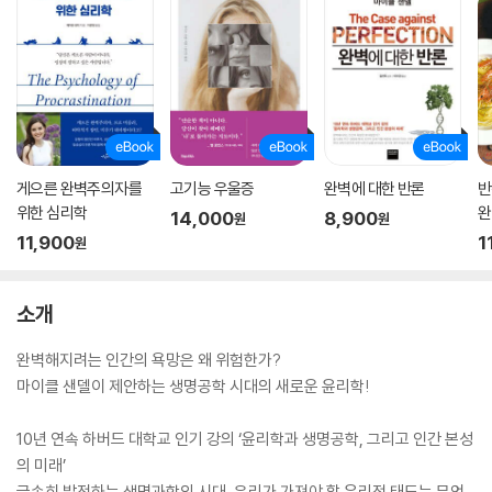
게으른 완벽주의자를
고기능 우울증
완벽에 대한 반론
반
위한 심리학
완
14,000
8,900
원
원
11,900
1
원
소개
완벽해지려는 인간의 욕망은 왜 위험한가?
마이클 샌델이 제안하는 생명공학 시대의 새로운 윤리학!
10년 연속 하버드 대학교 인기 강의 ‘윤리학과 생명공학, 그리고 인간 본성
의 미래’
급속히 발전하는 생명과학의 시대, 우리가 가져야 할 윤리적 태도는 무엇