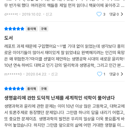
다. 유전자 검사 기술이 발전하여 각 개인의 병력과 기대수명을 신뢰할 만
주지 못한다고 반박한다.
무 반가워 했다. 여러권의 책들중 제일 먼저 읽더니 책꽂이에 꽂아주고 여
한수준으로 예측할 수 있게 된다고 가정해보자. 건강하게 오래 살 수 있다
다른 예를 들어보자. 여러 생명공학 회사들은 기억력을 높여주는 인지력
러번 읽어봐야할 책이란다. 물론 중1아들이 단번에 책을 읽고 이해하고 받
d*****t
2019.10.02.
신고
3
댓글
0
고 확신하는 사람은 보험에 가입하려 하지 않을 것이고, 건강하지 못할 운
아들일 수 없다 생
강화제 개발을 적극적으로 추진하고 있다. 이 약은 알츠하이머처럼 심각한
명을 지닌 사람이 부담하는 보험료는 엄청나게 치솟을 것이다. 좋은 유전
기억 장애를 가진 환자를 위한 ‘치료’와 자연적인 기억력 감퇴를 겪는 중년
종이책
구매
자를 가진 사람들이 나쁜 유전자를 가진 사람들이 속한 보험회사에서 탈퇴
들을 대상으로 한 ‘강화’ 사이에 걸쳐 있지만, 완전히 비치료적인 용도로도
하기 시작하면서 보험의 연대성 측면이 사라지게 될 것이다. --- p.117
도서
쓰일 수 있다. 가령, 재판을 준비하며 수많은 정보를 외워야 하는 변호사나
중국으로 출장을 떠나기 전날 밤 급하게 중국어를 배우려는 회사원 말이
레포트 과제 때문에 구입했어요~!!별 기대 없이 읽었는데 생각보다 흥미
내가 말하고 싶은 것은, 강화를 둘러싼 논란에 내재한 도덕적 의미는 자율
로운 이야기들이 많아서 재미있게 잘 읽었네요 완벽해지려는 인간의 욕망
다.
성이나 권리 같은 익숙한 개념만으로, 또 비용과 이익의 계산만으로 충분
은 왜 위험한가?마이클 샌델이 제안하는 생명공학 시대의 새로운 윤리학!
여기서 비판론자들은 ‘공정성’이라는 두 번째 근거를 제시한다. 즉 일반인
히 설명할 수 없다는 것이다. 강화에 대한 나의 우려는 그것이 개인적 악덕
10년 연속 하버드 대학교 인기 강의 ‘윤리학과 생명공학, 그리고 인간 본성
들의 인지력 강화제 복용을 허용할 경우, 인간은 기억력 강화제에 쉽게 접
이냐 아니냐의 문제가 아니라, 마음의 습관과 존재 방식에 결부되는 문제
의 미래’급속히 발전하는 생명과학의 시대, 우리가 가져야 할 윤리적 태도
근할 수 있는 부유층과 그렇지 못한 사람, 두 계급으로 나뉘게 될 것이다.
m******0
2020.04.22.
신고
1
댓글
0
는 무엇인가?201
라는 데 있다. --- p.123
나아가 강화된 기억력이 유전된다면, 결국 인류는 기억력이 강화된 종과
그렇지 못한 종으로 양분될지도 모른다. 그러나 샌델은 기술의 진보를 통
종이책
구매
우리의 본성에 맞게 세상을 변화시키는 대신 세상에 맞추기 위해 우리의
해 모든 사람들이 기억력 강화제에 평등한 접근권을 확보할 수 있게 함으
생명윤리에 관한 도덕적 난제를 세계적인 석학이 풀어낸다
본성을 바꾸는 것이야말로 사실 우리의 힘과 자율권을 잃어버리는 행동이
로써 그 불공평함을 해결할 수 있기 때문에, 이러한 비판은 결정적이지 않
다. 그렇게 되면 우리는 세상에 대해 비판적으로 숙고하기 힘들어지며, 정
생명과학과 윤리에 관한 문제는 이미 10년 이상 많은 고등학교, 대학교에
다고 반론을 제기한다.
서 토론주제로 등장했던 문제입니다. 그만큼 하나의 답을 내리기 어렵고,
치적·사회적 개선을 향한 충동도 무뎌진다. 우리는 새로운 유전학적 힘을
샌델은 유전공학 사용의 윤리에서 따져보아야 할 중요한 문제는 자율성과
또 중요한 문제이죠. 생명과학의 발전은 우리의 일상을 더욱 풍요롭게 바
이용해 “인간성이라는 뒤틀린 목재” 를 똑바로 펴려고 하기보다는, 불완
평등권을 확보할 수 있는가가 아니라고 강조한다. 우리가 던져야 할 질문
꾸어 놓았습니다. 하지만 그만큼 앞으로의 삶에 어떤 거대한 영향을 미치
전한 인간 존재가 지닌 재능과 한계를 관대하게 받아들이는 사회적·정치적