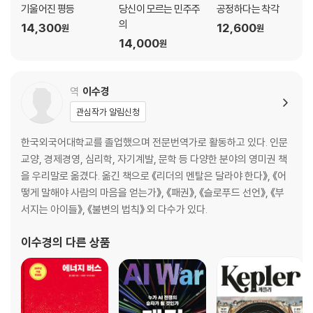
기울어진 평등
당신이 모르는 민주주
공정하다는 착각
의
14,300
12,600
원
원
14,000
원
역
이수경
관심작가 알림신청
한국외국어대학교를 졸업했으며 전문번역가로 활동하고 있다. 인문
교양, 경제경영, 심리학, 자기계발, 문학 등 다양한 분야의 영미권 책
을 우리말로 옮겼다. 옮긴 책으로 《리더의 멘탈은 달라야 한다》, 《어
떻게 말해야 사람의 마음을 얻는가》, 《패권》, 《슬로푸드 선언》, 《부
서지는 아이들》, 《불변의 법칙》 외 다수가 있다.
이수경
의 다른 상품