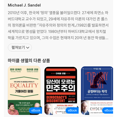
위원회’의 위원으로 활동하며 대통령에게 생명의료 과학기술의 진보가 갖
Michael J. Sandel
는 윤리적 함의에 관하여 자문하는 역할을 했다. 이 책은 위원회 활동이 끝
2010년 이후, 한국에 ‘정의’ 열풍을 불러일으켰다. 27세에 최연소 하
난 후에도, 샌델이 관련 주제를 지속적으로 연구하고 하버드대학교에서
버드대학교 교수가 되었고, 29세에 자유주의 이론의 대가인 존 롤스
‘윤리학과 생명공학, 그리고 인간 본성의 미래’라는 강의를 개설하여 강의
의 정의론을 비판한 『자유주의와 정의의 한계』(1982)를 발표하면서
했던 내용을 정리한 결과물이다.
세계적으로 명성을 얻었다. 1980년부터 하버드대학교에서 정치철
아울러, 이 책은『생명의 윤리를 말하다』라는 제하의 기존의 책을 새롭게
학을 가르치고 있으며, 그의 수업은 현재까지 20여 년 동안 학생들
번역하고, 숭실대학교 철학과 김선욱 교수의 전면 감수 및 해제를 통해서
사이에서 최고의 명강의로 손꼽힌다. 존 롤스 이후 정의 분야의 세계
펼쳐보기
원래 샌델이 말하고자 했던 원서의 의도를 가급적 왜곡되지 않게 담으려고
적 학자로 인정받는 그는 명실공히 이 시대의 최고 석학이자 철학계
노력했다.
의 록스타이다. 대표 저서로 『정의란 무엇인가』 『돈으로 살 수 없는
마이클 샌델
의 다른 상품
것들』 『정치와 도덕을 말하다』 『완벽에 대한