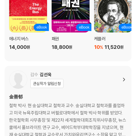
에너지 버스
패권
케플러
14,000
18,800
10
11,520
%
원
원
원
감수
김선욱
관심작가 알림신청
金善郁
철학 박사. 현 숭실대학교 철학과 교수. 숭실대학교 철학과를 졸업하
고 미국 뉴욕주립대학교 버펄로대학에서 철학 박사 학위를 받았다.
한국철학회 사무총장 및 제22차 세계철학대회조직위사무총장, 뉴스
쿨에서 풀브라이트 연구 교수, 베어드학부대학학장을 지냈으며, 현
재 숭실대학교 철학과 교수로서 가치와윤리연구소 소장을 맡고 있다.