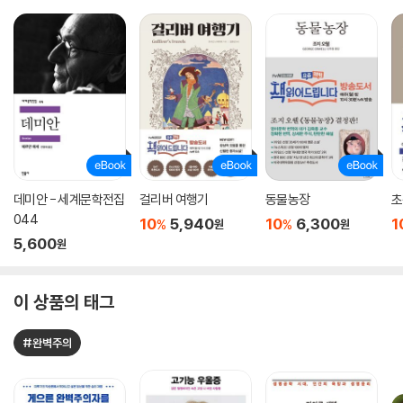
데미안 - 세계문학전집
걸리버 여행기
동물농장
초
044
10
5,940
10
6,300
1
%
%
원
원
5,600
원
이 상품의 태그
#완벽주의