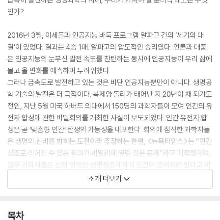
인가?
2016년 3월, 이세돌과 인공지능 바둑 프로그램 알파고 간의 ‘세기의 대
결’이 있었다. 결과는 4승 1패. 알파고의 압도적인 승리였다. 언론과 대중
은 인공지능의 눈부신 발전 속도를 찬탄하는 동시에 인공지능이 우리 삶에
몰고 올 변화를 예측하며 두려워했다.
그러나 급속도로 발전하고 있는 것은 비단 인공지능뿐만이 아니다. 생명공
학 기술의 발전은 더 극적이다. 복제양 돌리가 태어난 지 20년이 채 되기도
전인, 지난 5월 미국 하버드 의대에서 150명의 과학자들이 모여 인간의 유
전자 합성에 관한 비밀회의를 개최한 사실이 보도되었다. 인간 유전자 합
성은 곧 ‘맞춤형 인간’ 탄생의 가능성을 내포한다. 회의에 참석한 과학자들
은 생명의 신비를 밝히는 도전이라 주장하는 한편, <뉴욕타임스>는 “인간
창조로 이어질 수 있는 회의가 비밀리에 열린 것은 문제”라고 지적했으며,
일부 과학자들은 신의 영역인 생명창조에까지 인간이 관여하려 한다고 비
판하는 등 논란이 뜨겁다.
소개 더보기
이처럼 인간은 생명공학 기술의 힘을 통해 완벽해지려는 항해에 박차를 가
하고, 급기야 인간을 복제할 수 있는 가능성의 문턱까지 다다랐다. 베스트
셀러 『정의란 무엇인가』와 『돈으로 살 수 없는 것들』의 저자 마이클 샌델
목차