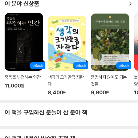
리는 유전적으로 완벽해지려는 인간의 일부 시도들이 윤리적으로 불안한
이 분야 신상품
이유를 명쾌하게 설명하지 못한다. 『완벽에 대한 반론』은 그 도덕적 현기
증을 해소할 길잡이가 되어줄 것이다.
■ 본문 중에서
유전학의 획기적인 발전은 밝은 전망과 어두운 우려를 동시에 안겨준다.
유전학은 인간을 괴롭히는 다양한 질병을 치료하거나 예방할 길을 열어준
다는 점에서 밝은 전망을 제공한다. 우려되는 점은 새로운 유전학적 지식
으로 인해 자연으로서의 우리 모습을 마음대로 조작할 수 있을지도 모른다
는 사실이다. 가령 근육의 힘과 기억력과 기분을 향상시키고, 자녀의 성별
죽음을 부정하는 인간
생각의 크기만큼 자란
증명하지 않아도 되는
불
과 키를 비롯한 유전적 특질을 선택하고, 신체적?인지적 능력을 개선하고,
다
것들
양
11,000
원
우리 자신을 “비할 데 없는 최선의 상태”로 만드는 것이 가능해지는 것이
8,400
9,900
1
원
원
다.
- 1장 강화의 윤리학_불안감의 근원
이 책을 구입하신 분들이 산 분야 책
이 문제와 씨름하려면, 현대사회에서 거의 간과되고 있는 문제들을 마주할
필요가 있다. 바로 자연의 도덕적 지위에 관한 문제, 주어진 이 세계에서 인
류가 취해야 할 적절한 태도에 관한 문제가 그것이다. 이런 문제는 거의 신