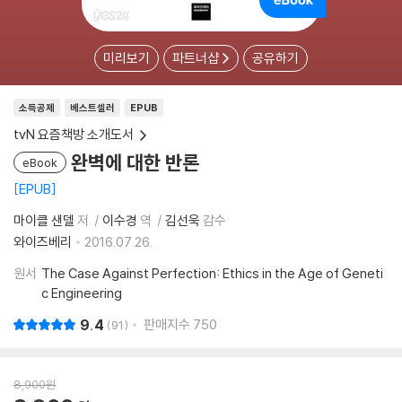
미리보기
파트너샵
공유하기
소득공제
베스트셀러
EPUB
tvN 요즘책방 소개도서
완벽에 대한 반론
eBook
EPUB
마이클 샌델
저
이수경
역
김선욱
감수
와이즈베리
2016.07.26.
원서
The Case Against Perfection: Ethics in the Age of Geneti
c Engineering
9.4
판매지수
750
91
8,900
원