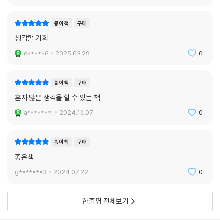
한 책임이 부모에게 지워지게 된다. 또 팀의 승리에 도움이 되는 재능을 획
득한 것이나 획득하지 못한 것에 대한 책임이 운동선수 자신에게 지워지게
종이책
구매
된다. (5장 정복과 선물_겸손과 책임과 연대)
생각할 기회
d*****6
2025.03.29.
0
요즘도 프로스포츠 분야에서 운동능력 강화 약물을 사용하는 경우가 빈번
해지면서 선수들이 서로에 대해 갖는 기대치가 미묘하게 변화하고 있다.
과거에는 선발 투수가 속한 팀의 득점이 부진하면 나쁜 운을 탓하면서 담
종이책
구매
담하게 받아들였다. 하지만 요즘은 암페타민이나 여타 자극제를 사용하는
혼자 많은 생각을 할 수 있는 책
경우가 상당히 늘어나서, 그런 약제를 복용하지 않고 경기에 나오는 선수
a*******l
2024.10.07.
0
들은 “발가벗고 출전했다”는 비난을 받기도 한다. (5장 정복과 선물_겸손
과 책임과 연대)
종이책
구매
역설적으로, 자신과 자녀의 운명에 대한 책임성의 증폭은 사회적 연대감의
좋은책
약화로 이어진다. 성공이 전적으로 자신의 선택과 노력의 결과만이 아니라
g*******3
2024.07.22.
0
는 인식은 우리가 시장경제에서 거둬들인 수확물을 상대적으로 재능을 덜
갖고 태어난 사람들과 공유할 의무가 있다는 연대 의식을 자라게 해준다.
그러나 선물로 주어진 재능의 우연성을 무시하면 “성공은 미덕과 능력을
한줄평 전체보기
가진 자만이 쓸 수 있는 왕관이며, 부자들이 부자인 것은 가난한 이들보다