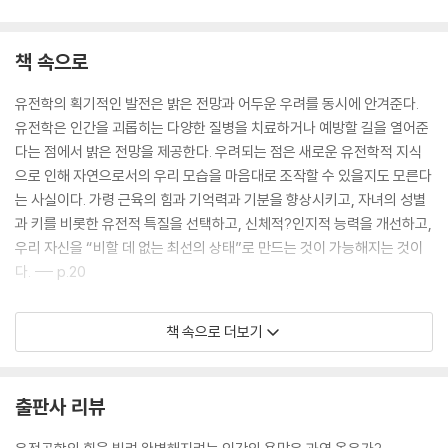
책 속으로
유전학의 획기적인 발전은 밝은 전망과 어두운 우려를 동시에 안겨준다.
유전학은 인간을 괴롭히는 다양한 질병을 치료하거나 예방할 길을 열어준
다는 점에서 밝은 전망을 제공한다. 우려되는 점은 새로운 유전학적 지식
으로 인해 자연으로서의 우리 모습을 마음대로 조작할 수 있을지도 모른다
는 사실이다. 가령 근육의 힘과 기억력과 기분을 향상시키고, 자녀의 성별
과 키를 비롯한 유전적 특질을 선택하고, 신체적?인지적 능력을 개선하고,
우리 자신을 “비할 데 없는 최선의 상태”로 만드는 것이 가능해지는 것이
다. --- p.20
이 문제와 씨름하려면, 현대사회에서 거의 간과되고 있는 문제들을 마주할
책 속으로 더보기
필요가 있다. 바로 자연의 도덕적 지위에 관한 문제, 주어진 이 세계에서 인
류가 취해야 할 적절한 태도에 관한 문제가 그것이다. 이런 문제는 거의 신
학의 영역에 가깝기 때문에 현대의 철학자들과 정치학자들은 기피하려는
출판사 리뷰
경향이 있다. 그러나 생명공학의 새로운 힘을 갖게 된 우리는 이제 더 이상
그런 문제를 외면할 수가 없다. --- p.24