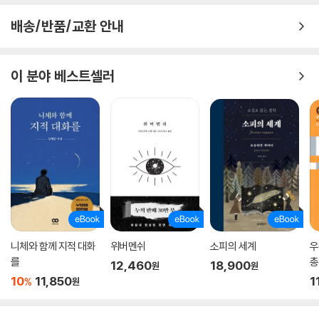
자격이 더 있기 때문”이라는 그릇된 가정에 빠질 위험이 있다.
배송/반품/교환 안내
보험을 예로 들어보자. (…) 보험 시장은 사람들이 질병이나 사고와 관련된
위험 요인을 모르거나 통제할 수 없을 때에만 연대성이 드러나는 공간이
다. 유전자 검사 기술이 발전하여 각 개인의 병력과 기대수명을 신뢰할 만
이 분야 베스트셀러
한수준으로 예측할 수 있게 된다고 가정해보자. 건강하게 오래 살 수 있다
고 확신하는 사람은 보험에 가입하려 하지 않을 것이고, 건강하지 못할 운
명을 지닌 사람이 부담하는 보험료는 엄청나게 치솟을 것이다. 좋은 유전
자를 가진 사람들이 나쁜 유전자를 가진 사람들이 속한 보험회사에서 탈퇴
하기 시작하면서 보험의 연대성 측면이 사라지게 될 것이다. (5장 정복과
선물_겸손과 책임과 연대)
이 책은 여러 생명공학 기술의 윤리 문제를 다루고 있지만, 샌델이 제안하
는 우리의 태도와 인식의 방향은 비단 생명공학 분야에만 머무르지 않는
다. 그가 끊임없이 제기하는 의문과 반론은 현대 과학이 견지한 윤리적 입
니체와 함께 지적 대화
위버멘쉬
소피의 세계
우
장에 대한 비판과 반성을 촉구하고, 나아가 우리는 어떤 사회에서 살고 싶
를
총
12,460
18,900
원
원
은가, 존재 방식에 대한 바람직한 태도는 무엇인가, 삶에 대한 올바른 마음
10
11,850
1
%
원
의 습관은 무엇인가라는 질문의 답을 고민하게 해준다. 샌델이 지적했듯이
과학기술의 발전 속도는 도덕적 이해의 발전 속도보다 빠르기 때문에, 우