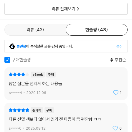
게도 일침을 가한다. 일부 학부모는 주의력 결핍 및 과잉행동 장애(ADH
리뷰 전체보기
D)를 치료하기 위해 개발된 약물을 정상적인 주의력을 가진 수험생 자녀
에게도 처방받아 주는 경우가 있다고 한다. 이러한 약물의 복용은 “세상을
있는 그대로 바라보고 받아들이는 태도가 아니라 모종의 틀을 만들고 거기
리뷰
43
한줄평
48
에 맞처 자신을 변형하려는 태도가 수반”된다. 그렇다면, 생명공학이 선물
로 주어진 삶에 대한 인식을 무너뜨리고 정복의 태도가 경외의 태도를 눌
러버릴 때 우리가 잃게 되는 것은 무엇인가?
클린봇
이 부적절한 글을 감지 중입니다.
설정
샌델이 우려하는 것은 바로 겸손과 책임의 훼손이다. 만일 우리가 타고난
재능의 우연성을 인정하지 않는다면, 운명이 결정하던 영역이 선택과 노력
구매한줄평
추천순
의 영역으로 대체되어 성공은 순전히 자신의 능력에만 달려있다는 인식이
강해질 것이다. 따라서 불리한 조건을 가지고 태어난 사람들은 배려 받을
eBook
구매
필요가 있다고 여겨지는 대신에 무능하고 노력하지 않는 부적격한 존재로
많은 질문을 던지게 하는 내용들
여겨질 것이다.
s*****i
2020.12.06.
1
유전적 강화가 노력과 분투의 의미를 퇴색시킴으로써 인간의 책임성을 약
화시킨다고 생각하는 이들이 있다. 하지만 진짜 문제는 책임성의 약화가
종이책
구매
아니라 책임성의 증폭이다. 겸손이 와해되면서 책임성이 엄청난 수준으로
다른 샌델 책보다 얇아서 읽기 전 마음이 좀 편안함 ㅋㅋ
확대되는 것이다. 우리는 점점 더 운보다는 선택에 많은 무게를 두게 된다.
s****0
2025.08.12.
0
아이를 위한 적절한 유전적 특성을 선택한 것이나 선택하지 않은 것에 대