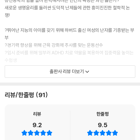
유전공학의 힘을 빌려 완벽해지려는 인간의 욕망은 과연 옳은가?
새로운 생명윤리를 둘러싼 도덕적 난제들에 관한 흥미진진한 철학적 논
나는 강화와 유전공학에 따르는 주요한 문제는 그것이 인간의 노력과 주체
쟁!
성을 훼손한다는 점은 아니라고 생각한다. 그보다 더욱 위험한 것은 그러
한 기술이 일종의 과도한 행위 주체성을, 다시 말해 우리의 목적과 욕구를
?뛰어난 지능의 아이를 갖기 위해 하버드 출신 여성의 난자를 기증받는 부
충족시키기 위해 인간 본성을 비롯한 자연을 개조하려는 프로메테우스적
부
열망을 대표한다는 사실이다. 문제는 인간의 기계화가 아니라 자연과 본성
?경기력 향상을 위해 근육 강화제 주사를 맞는 운동선수
을 정복하려는 충동이다. 그리고 그런 태도는 인간의 능력과 성취가 우리
?입시 준비를 위해 일부러 ADHD 치료 약물을 복용하여 집중력을 높이는
각자에게 주어진 선물이라는 관점을 놓치고 있으며 심지어 그런 관점을 파
수험생
괴할 수도 있다. --- p.45
?고학력 여성들의 출산을 장려, 저학력?저소득층 여성의 불임수술을 장려
출판사 리뷰 더보기
하는 정부
생명공학 기술로 아이의 능력을 강화하는 것이 과도한 간섭과 관리가 수반
된 요즘의 양육 방식과 정신적으로 비슷하다는 주장에는 일리가 있다. 그
사회는 점점 더 승자독식의 무한경쟁 사회로 치닫고 있다. 급기야 인간은
리뷰/한줄평
91
러나 그 둘이 유사하다 해도 아이의 유전적 조작을 찬성해야 하는 근거가
유전공학의 힘을 빌려 완벽을 향한 위험한 항해를 시작했다. 더 예뻐지기
되지는 못한다. 오히려 우리가 흔히 받아들이는, 부모가 지나치게 관리하
위해 성형수술을 하고, 운동선수는 우승하기 위해 약물을 복용하고, 학생
는 양육 관행에 물음표를 던져봐야 할 이유가 된다. 오늘날 자주 목격되는
들은 시험 준비를 하며 각성제를 마신다. 그뿐인가. ‘좋은 유전자’를 가진
리뷰
한줄평
과잉 양육은 삶을 선물로 바라보는 관점을 놓친 채 과도하게 통제하고 지
아이를 낳기 위해 명문대 출신 남성의 정자를 기증받고, 의학기술의 힘으
9.2
9.5
배하려는 심리를 보여주는 징후다. 이것은 우생학에 가까워지는 불안한 징
로 치매나 당뇨와 같은 질병을 예방하기도 한다. 샌델은 이 책에서 생명공
조이기도 하다. --- p.80
학의 발전은 밝은 전망과 어두운 우려를 동시에 안겨준다고 말한다. 밝은