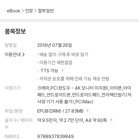
eBook
인문
철학일반
품목정보
발행일
2016년 07월 26일
이용안내
배송 없이 구매 후 바로 읽기
이용기간 제한없음
TTS 가능
저작권 보호를 위해 인쇄 기능 제공 안함
지원기기
크레마,PC(윈도우 - 4K 모니터 미지원),아이폰,아이
패드,안드로이드폰,안드로이드패드,전자책단말기(저
사양 기기 사용 불가),PC(Mac)
파일/용량
EPUB(DRM) | 27.83MB
글자 수/ 페이지
약 9.5만자, 약 2.7만 단어, A4 약 60쪽
수
ISBN13
9788937839849