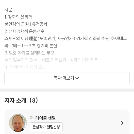
교수는 생명공학 기술의 발전이 밝은 전망과 어두운 우려를 동시에 안겨준
다고 말한다. 밝은 전망은 인간을 괴롭히는 다양한 질병의 치료와 예방의
서문
길을 열어준다는 것이고, 어두운 우려는 우리의 유전적 특성을 마음대로
1. 강화의 윤리학
조작할 수 있을지도 모른다는 것이다. 샌델은 인간 복제, 근육·신장·기억력
불안감의 근원 | 유전공학
강화 약물 복용, 줄기세포 연구 등 유전공학의 다양한 이슈들에 대해 어떠
2. 생체공학적 운동선수
한 윤리적 입장을 취해야 할지 더 이상 그 결정을 미룰 수 없다고 강조한다.
스포츠의 이상理想: 노력인가, 재능인가 | 경기력 강화의 수단: 하이테크
그리고 생명윤리를 둘러싼 다양한 도덕적 난제들을 제시하면서, 인간 생명
와 로테크 | 스포츠 경기의 본질
의 근원을 재설계하는 것이 과연 옳은지에 관한 도덕적 판단을 촉구한다.
3. 맞춤 아기를 설계하는 부모
새로운 국면을 맞이한 생명과학 시대, 삶과 생명에 대해 우리가 갖춰야 할
틀에 맞추기와 있는 그대로 지켜보기 | 성과에 대한 압력
올바른 가치와 미덕은 무엇일까?
4. 우생학의 어제와 오늘
과거의 우생학 | 자유시장 우생학 | 자유주의 우생학
목차 더보기
“이 문제와 씨름하려면, 현대사회에서 거의 간과되고 있는 문제들을 마주
5. 정복과 선물
할 필요가 있다. 바로 자연의 도덕적 지위에 관한 문제, 주어진 이 세계에서
겸손과 책임과 연대 | 반론에 대한 반론 | 정복을 위한 프로젝트
인류가 취해야 할 적절한 태도에 관한 문제가 그것이다. 이런 문제는 거의
주
저자 소개
3
신학의 영역에 가깝기 때문에 현대의 철학자들과 정치학자들은 기피하려
해제
는 경향이 있다. 그러나 생명공학의 새로운 힘을 갖게 된 우리는 이제 더 이
찾아보기
상 그런 문제를 외면할 수가 없다.” (본문 중에서)
저
마이클 샌델
관심작가 알림신청
샌델은 조지 W. 부시 대통령 시절인 2002년부터 4년간 ‘미국 생명윤리