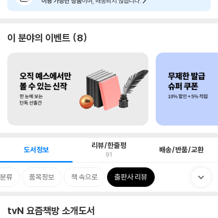
이용 가능한 상품
이며, 배송되지 않습니다.
이 분야의 이벤트
8
리뷰/한줄평
도서정보
배송/반품/교환
91
분류
품목정보
책 속으로
출판사 리뷰
tvN 요즘책방 소개도서