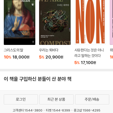
그리스도의 말
우리는 퇴비다
사유한다는 것은 아니
위
라고 말하는 것이다
10
18,000
5
20,900
1
%
%
원
원
5
17,100
%
원
이 책을 구입하신 분들이 산 분야 책
로그인
최근 본 상품
주문/배송
고객센터 1544-3800
티켓 1544-6399
중고샵 1566-4295