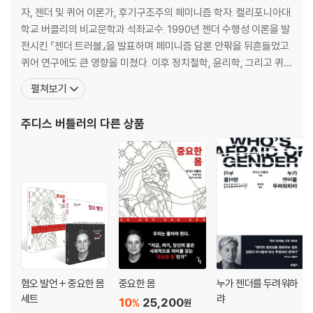
자, 젠더 및 퀴어 이론가, 후기구조주의 페미니즘 학자. 캘리포니아대
학교 버클리의 비교문학과 석좌교수. 1990년 젠더 수행성 이론을 발
전시킨 『젠더 트러블』을 발표하며 페미니즘 담론 안팎을 뒤흔들었고
퀴어 연구에도 큰 영향을 미쳤다. 이후 정치철학, 윤리학, 그리고 퀴
어 이론의 성과들을 바탕으로 인간으로서의 삶의 가능성과 공동체의
펼쳐보기
윤리적 관계성을 모색해왔다. 버틀러는 그녀의 저서 『젠더 트러블: 페
미니즘과 정체성의 전복』과 『의미를 체현하는 육체: 섹스의 담론적
주디스 버틀러
의 다른 상품
한계에 관하여』로 잘 알려져 있다. 여기서 그녀는
혐오 발언 + 중요한 몸
중요한 몸
누가 젠더를 두려워하
세트
랴
10
25,200
%
원