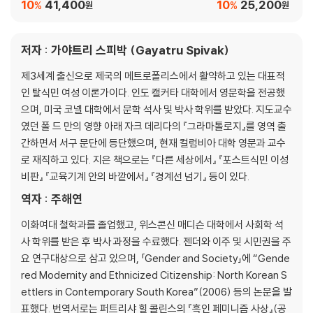
10
41,400
10
25,200
%
%
원
원
저자 : 가야트리 스피박 (Gayatru Spivak)
제3세계 출신으로 제국의 메트로폴리스에서 활약하고 있는 대표적
인 탈식민 여성 이론가이다. 인도 캘커타 대학에서 영문학을 전공했
으며, 미국 코넬 대학에서 문학 석사 및 박사 학위를 받았다. 지도교수
였던 폴 드 만의 영향 아래 자크 데리다의 『그라마톨로지』를 영역 출
간하면서 서구 문단에 등단했으며, 현재 컬럼비아 대학 영문과 교수
로 재직하고 있다. 지은 책으로는 『다른 세상에서』 『포스트식민 이성
비판』 『교육기계 안의 바깥에서』 『경계선 넘기』 등이 있다.
역자 : 주해연
이화여대 철학과를 졸업했고, 위스콘신 매디슨 대학에서 사회학 석
사 학위를 받은 후 박사 과정을 수료했다. 젠더와 이주 및 시민권을 주
요 연구대상으로 삼고 있으며, 「Gender and Society」에 “Gende
red Modernity and Ethnicized Citizenship: North Korean S
ettlers in Contemporary South Korea”(2006) 등의 논문을 발
표했다. 번역서로는 퍼트리샤 힐 콜린스의 『흑인 페미니즘 사상』(공