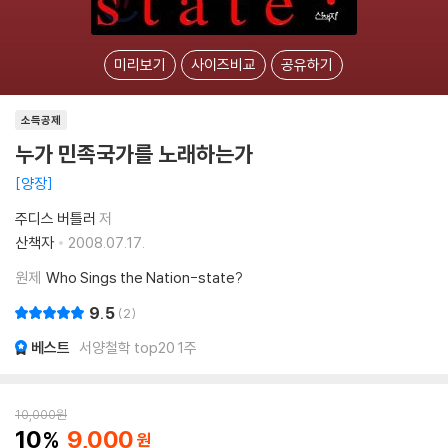
미리보기
사이즈비교
공유하기
소득공제
누가 민족국가를 노래하는가
양장
주디스 버틀러
저
산책자
2008.07.17.
원제
Who Sings the Nation-state?
9.5
2
베스트
서양철학 top20 1주
10,000
원
10
9,000