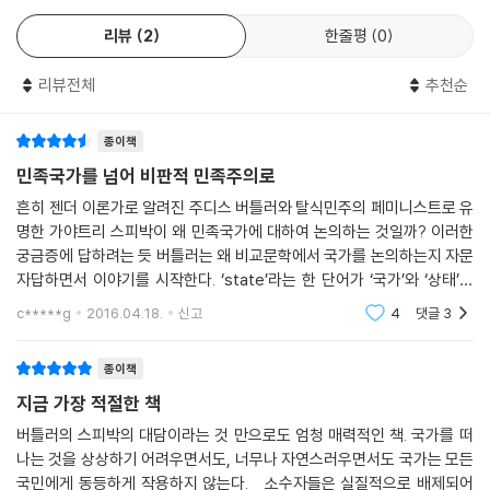
리뷰
2
한줄평
0
리뷰전체
추천순
종이책
민족국가를 넘어 비판적 민족주의로
흔히 젠더 이론가로 알려진 주디스 버틀러와 탈식민주의 페미니스트로 유
명한 가야트리 스피박이 왜 민족국가에 대하여 논의하는 것일까? 이러한
궁금증에 답하려는 듯 버틀러는 왜 비교문학에서 국가를 논의하는지 자문
자답하면서 이야기를 시작한다. ‘state’라는 한 단어가 ‘국가’와 ‘상태’를
모두 의미하기 때문에 두 개념이 긴밀히 연결되어 있다는 것이다. 그러나
c*****g
2016.04.18.
신고
4
댓글
3
이러한
종이책
지금 가장 적절한 책
버틀러의 스피박의 대담이라는 것 만으로도 엄청 매력적인 책. 국가를 떠
나는 것을 상상하기 어려우면서도, 너무나 자연스러우면서도 국가는 모든
국민에게 동등하게 작용하지 않는다. 소수자들은 실질적으로 배제되어