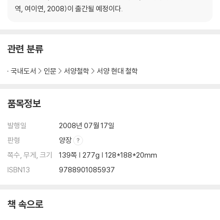
역, 여이연, 2008)이 출간될 예정이다.
관련 분류
국내도서
인문
서양철학
서양 현대 철학
품목정보
발행일
2008년 07월 17일
판형
양장
쪽수, 무게, 크기
139쪽 | 277g | 128*188*20mm
ISBN13
9788901085937
책 속으로