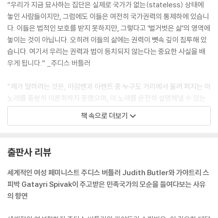
“우리가 지금 묘사하는 집단은 실제로 국가가 없는(stateless) 상태에
놓인 사람들이지만, 그럼에도 이들은 여전히 국가권력의 통제하에 있습니
다. 이들은 법적인 보호를 받지 못하지만, 그렇다고 ‘벌거벗은 삶’의 영역에
놓이는 것이 아닙니다. 오히려 이들의 삶에는 권력이 뼛속 깊이 침투해 있
습니다. 여기서 우리는 권력과 법이 등치되지 않는다는 중요한 사실을 배
우게 됩니다.” _주디스 버틀러
“제가 말하려는 것은, 아감벤과 아렌트 중 누구도 거리에서 울려 퍼지는 이
노래를 충분히 이론화하지 못했으며, 이 노래를 온전히 설명해낼 수 있는
언어는 우리가 만들어가야 한다는 것입니다. 이러한 이론화 작업은 오감을
책 속으로 더보기
통해 생생하게 만들어지는 민주주의, 정치적인 영역에서 선명하게 나타나
는 미학적인 표현, 그리고 우리가 ‘공적 영역’이라고 부르는 것과 노래의 관
계를 다시 고찰할 것을 요구합니다.” _주디스 버틀러
출판사 리뷰
“비판적 지역주의는 민족주의를 넘어서 혹은 민족주의 아래에서 작동하면
세계적인 여성 페미니스트 주디스 버틀러 Judith Butler와 가야트리 스
서, 동시에 국가와 비슷한 추상적인 구조를 유지할 수 있습니다. 이러한 비
피박 Gatayri Spivak이 주고받은 민족국가의 모순을 들여다보는 사유
판적 지역주의는 단순히 인권침해를 감시하고 그 사례를 모으거나, 스스로
의 향연
행동할 수 없는 대중의 이해를 대변한다는 명분으로 공익소송을 하는 것을
넘어서, 우리 자신이 실질적인 헌법적 부정의를 바로잡을 수 있게 할 것입