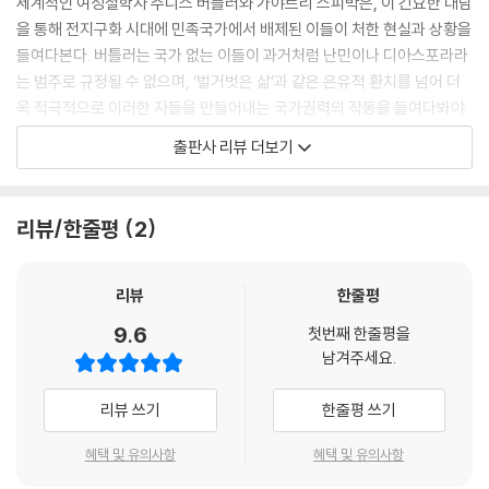
세계적인 여성철학자 주디스 버틀러와 가야트리 스피박은, 이 긴요한 대담
니다.” _가야트리 스피박
을 통해 전지구화 시대에 민족국가에서 배제된 이들이 처한 현실과 상황을
들여다본다. 버틀러는 국가 없는 이들이 과거처럼 난민이나 디아스포라라
--- 본문 중에서
는 범주로 규정될 수 없으며, ‘벌거벗은 삶’과 같은 은유적 환치를 넘어 더
욱 적극적으로 이러한 자들을 만들어내는 국가권력의 작동을 들여다봐야
한다고 주장한다. 즉 그녀는 ‘국가 없음’이 한 국가의 권력이 미치지 않는
출판사 리뷰 더보기
곳으로의 단순한 일탈이 아니라, 권력이 적극적으로 특정한 이들을 배제함
으로써 구축되는 현실로 본 것이다. 한편 스피박은 버틀러의 논의를 이어
받으면서 정치경제의 맥락에서 동시대를 살아가는 이들, 특히 남반구 개발
리뷰/한줄평
2
도상국 거주자들의 현실에 주목한다. 국가가 인간다운 삶을 위해 필수적으
로 수행해야 할 기능을 포기한 채 국가기관들이 민영화되면서, 국가 내에
서조차 국가 없는 이들이 양산되고 있다고 본 것이다. 그러나 아렌트와 아
리뷰
한줄평
감벤, 칸트와 헤겔을 넘나들며 펼쳐지는 두 거장 철학자의 현실 인식은 마
9.6
첫번째 한줄평을
냥 암담하지만은 않다. 버틀러가 눈 밝게 주목했듯 캘리포니아에서 자신의
남겨주세요.
권리를 주장하며 스페인어로 미국 국가를 불렀던 ‘불법체류자’들의 노래
는, 그 역동적인 자유에 대한 갈망은, 분명 현재의 상황에 희망적 균열을 가
리뷰 쓰기
한줄평 쓰기
져올 수 있는 하나의 징조가 아닐까.
혜택 및 유의사항
혜택 및 유의사항