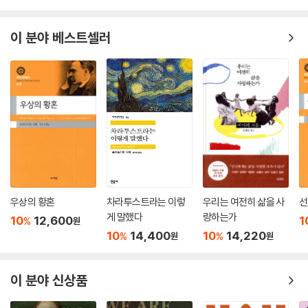
이 분야 베스트셀러
우상의 황혼
차라투스트라는 이렇
우리는 여전히 삶을 사
선
게 말했다
랑하는가
10
12,600
1
%
원
10
14,400
10
14,220
%
%
원
원
이 분야 신상품