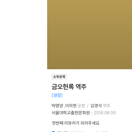
소득공제
금오헌록 역주
양장
박명양
,
이의현
공편
김영석
역주
서울대학교출판문화원
2016.08.05.
첫번째 리뷰어가 되어주세요