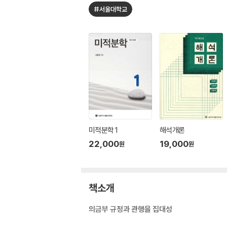
#서울대학교
미적분학 1
해석개론
22,000
19,000
원
원
책소개
의금부 규정과 관행을 집대성