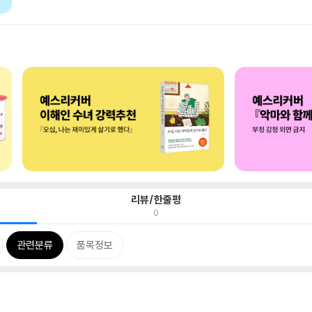
리뷰/한줄평
0
관련분류
품목정보