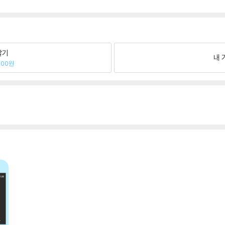
팔기
내 
000원