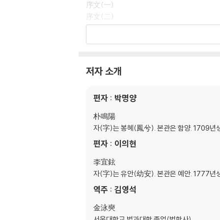
序文(一)
序文(二)
金吾記義
金吾廳憲目錄
金吾廳憲
저자 소개
一. 設立
二. 官府
편자 : 박명양
三. 押拿
四. 開坐
朴鳴陽
五. 設鞫
자(字)는 봉혜(鳳兮). 본관은 함양. 1709년
六. ?稟
편자 : 이의현
七. 出使
八. 侍衛
李宜鉉
九. 進排
자(字)는 유안(幼安). 본관은 예안. 1777년
十. 封崇
역주 : 김영석
十一. 座次
十二. 入仕
金泳奭
十三. 許參
서울대학교 법과대학 졸업(법학사)