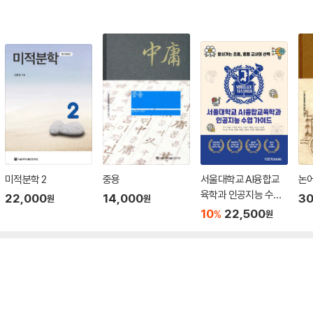
미적분학 2
중용
서울대학교 AI융합교
논
육학과 인공지능 수업
22,000
14,000
30
원
원
가이드
10
22,500
%
원