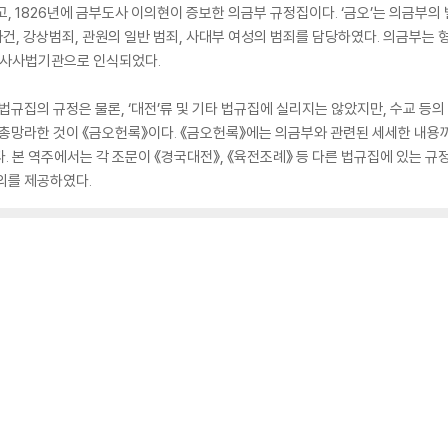
고, 1826년에 금부도사 이의현이 증보한 의금부 규정집이다. ‘금오’는 의금부의
, 강상범죄, 관원의 일반 범죄, 사대부 여성의 범죄를 담당하였다. 의금부는
 형사사법기관으로 인식되었다.
 법규집의 규정은 물론, ‘대전’류 및 기타 법규집에 실리지는 않았지만, 수교 등
 총망라한 것이 《금오헌록》이다. 《금오헌록》에는 의금부와 관련된 세세한 내용
. 본 역주에서는 각 조문이 《경국대전》, 《육전조례》 등 다른 법규집에 있는 규
의를 제공하였다.