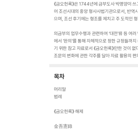
《금오헌록》은 1744년에 금부도사 박명양이 쓰
어 조선시대의 중앙 형사사법기관으로서, 반역사건
으며, 조선 후기에는 형조를 제치고 주 도적인
의금부의 업무수행과 관련하여 ‘대전’류 등 여러
에서 ‘완의’를 통해 자체적으로 정한 규정들까지
기 위한 참고 자료로서 《금오헌록》만한 것이 없다
조문의 변화에 관한 각주를 달아 자료 활용의 편
목차
머리말
범례
《금오헌록》 해제
金吾憲錄