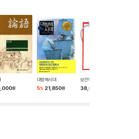
어
대항해시대
보건학개론
다면적 
,000
5
21,850
38,000
15,00
%
원
원
원