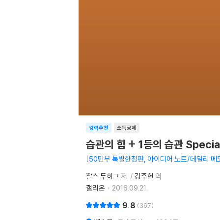
강력추천
소득공제
습관의 힘 + 1등의 습관 Special
50만부 특별한정판, 아이디어 노트/데일리 메
찰스 두히그
저
강주헌
역
갤리온
2016.09.21.
9.8
367