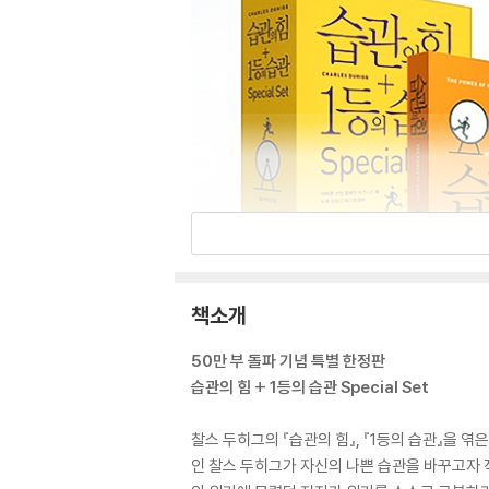
책소개
50만 부 돌파 기념 특별 한정판
습관의 힘 + 1등의 습관 Special Set
찰스 두히그의 『습관의 힘』, 『1등의 습관』을 엮
인 찰스 두히그가 자신의 나쁜 습관을 바꾸고자 직