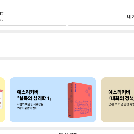
팔기
내 
불가