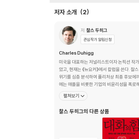
2 열망: 새로운 습관은 어떻게 탄생하는가
저자 소개
2
양치질은 어떻게 전 세계인의 습관이 되었나
최악의 실패작, 페브리즈
우리가 치킨과 감자튀김의 유혹을 거부할 수 없
저
찰스 두히그
뜻밖의 열망을 포착한 페브리즈의 반전
관심작가 알림신청
성공하고 싶다면 열망을 자극하라
Charles Duhigg
3 반복 행동: 습관을 바꾸기 위해 알아야 할 황
미국을 대표하는 저널리스트이자 논픽션 작가.
팬들도 포기한 꼴찌 팀을 최강으로 만든 토니 던
았고, 현재는 《뉴요커》에서 칼럼을 쓴다. 찰
알코올 중독자 1000만 명을 치료한 AA의 비밀
위기를 심층 분석하여 퓰리처상 최종 후보에까지 
결정적인 순간에 어김없이 나타나는 옛 습관의 
에는 애플을 비롯한 기업의 비윤리성을 폭로해 화
습관 교체 기법: 바뀐 습관을 완전히 내 것으로 
펼쳐보기
삶의 방식을 바꾼 사람들의 공통점: 어떻게 하면
찰스 두히그
의 다른 상품
2부 기업의 습관: 성공한 기업은 습관을 어떻게
4 확실한 승리를 원한다면 단 하나의 핵심 습관
- 알코아 폭풍 성장의 비밀