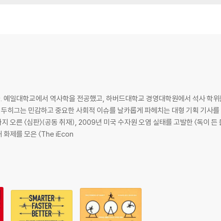
는 이유
금률
 예일대학교에서 역사학을 전공했고, 하버드대학교 경영대학원에서 석사 학위를 
지 감독의 습관 훈련법
스 두히그는 민감하고 중요한 사회적 이슈를 날카롭게 파헤치는 대형 기획 기사를 
오른 〈심판〉(공동 취재), 2009년 미국 수자원 오염 실태를 고발한 〈독이 든 물
그림자
제를 모은 〈The iEcon
만드는 법
 습관을 바꿀 수 있을까
 이용하는가
에 집중하라