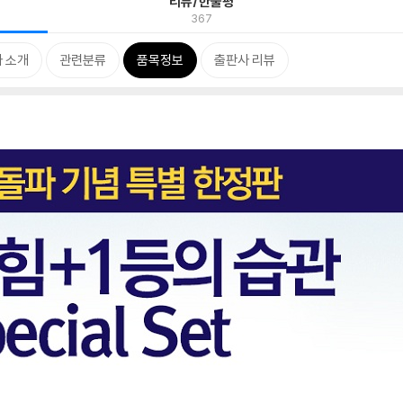
리뷰/한줄평
367
 소개
관련분류
품목정보
출판사 리뷰