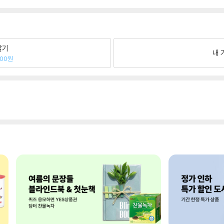
팔기
내 
600원