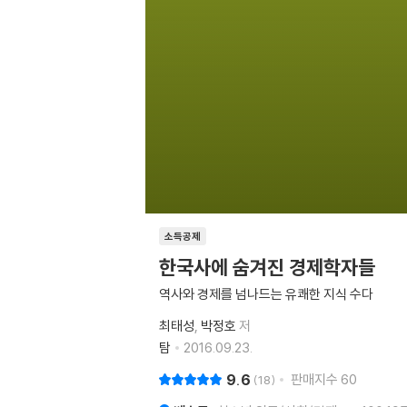
소득공제
한국사에 숨겨진 경제학자들
역사와 경제를 넘나드는 유쾌한 지식 수다
최태성
박정호
저
탐
2016.09.23.
9.6
판매지수
60
18