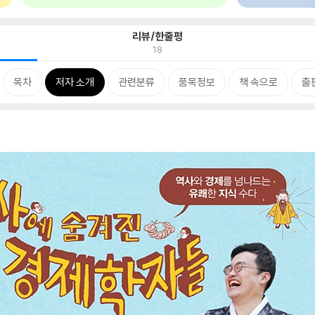
리뷰/한줄평
18
목차
저자 소개
관련분류
품목정보
책 속으로
출