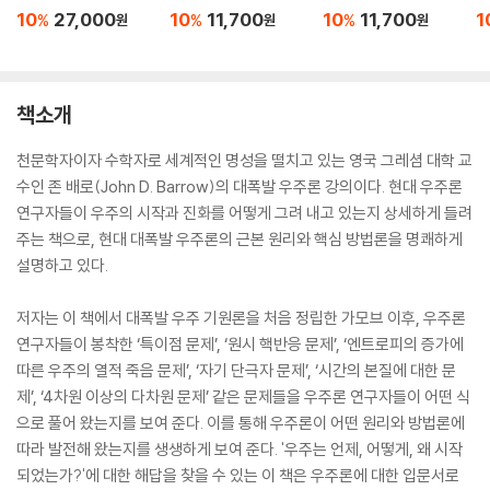
10
27,000
10
11,700
10
11,700
1
%
%
%
원
원
원
책소개
천문학자이자 수학자로 세계적인 명성을 떨치고 있는 영국 그레셤 대학 교
수인 존 배로(John D. Barrow)의 대폭발 우주론 강의이다. 현대 우주론
연구자들이 우주의 시작과 진화를 어떻게 그려 내고 있는지 상세하게 들려
주는 책으로, 현대 대폭발 우주론의 근본 원리와 핵심 방법론을 명쾌하게
설명하고 있다.
저자는 이 책에서 대폭발 우주 기원론을 처음 정립한 가모브 이후, 우주론
연구자들이 봉착한 ‘특이점 문제’, ‘원시 핵반응 문제’, ‘엔트로피의 증가에
따른 우주의 열적 죽음 문제’, ‘자기 단극자 문제’, ‘시간의 본질에 대한 문
제’, ‘4차원 이상의 다차원 문제’ 같은 문제들을 우주론 연구자들이 어떤 식
으로 풀어 왔는지를 보여 준다. 이를 통해 우주론이 어떤 원리와 방법론에
따라 발전해 왔는지를 생생하게 보여 준다. '우주는 언제, 어떻게, 왜 시작
되었는가?'에 대한 해답을 찾을 수 있는 이 책은 우주론에 대한 입문서로