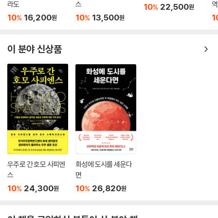
라도
스
역
10
22,500
%
원
험으로 반복 재현하는 것이 불가능하다는 것이다.) 우주 공간의 감춰진 구
10
16,200
10
13,500
1
%
%
원
원
조와 수수께끼 같기만 한 시간의 본질, 그리고 꼬리에 꼬리를 물고 속출하
는 우주론의 미스터리들을 풀어 간다.
존 배로는 “단순하지는 않지만, 재미있고, 알기 쉽게”(미국 도서관 협회
이 분야 신상품
서평) 스티븐 호킹, 로저 펜로즈, 안드레이 린데 같은 천재 과학자들이 활
약하는 현대 우주론의 세계로 우리를 안내한다. 현대 우주론의 역사와 논
리 구조를 명료하게 설명하고 있는 이 책을 일고 있다 보면 자연스럽게 현
대 우주론의 핵심을 체득하게 된다.
우주론에 대한 큰 밑그림을 그려 주는 책, 우주론의 고전
이 책은 1995년 두산동아에서 번역·출간한 적이 있다. 그러나 15년에 가
까운 세월에도 불구하고 이 책은 그 가치를 잃지 않는다. 그것은 우선 이 책
이 우주론의 ‘고전’이기 때문이다. 대형 망원경을 비롯해 최첨단 장비를 통
한 새로운 관측으로 방대한 자료가 쏟아지고 있는 지금, 우리의 우주관도
우주로 간 호모 사피엔
화성에 도시를 세운다
조금씩 변해 가고 있다. 그러나 지식은 단순한 정보의 집합 이상이어야 한
스
면
다는 것이다. 정보들이 모여 체계적인 구조를 이룰 때 비로소 ‘지식’이라 부
10
24,300
10
26,820
%
%
원
원
를 수 있고, 지식이 단순히 아는 단계를 넘어서 체계적인 활용이 가능할 때
그것을 ‘이해한다.’고 할 수 있다. 『우주의 기원』은 한때 낭설이라고 조롱받