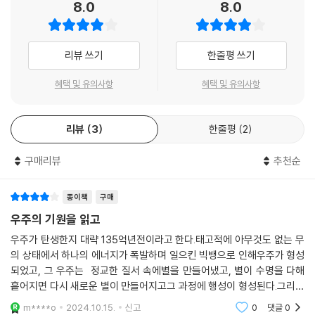
8.0
8.0
간됨으로써 마지막 19권(스티븐 핑커의 『단어와 규칙』(근간)) 완결을 목
전에 두고 있다.
〈사이언스 마스터스〉 시리즈의 18권을 장식한 『우주의 기원(The Origin
리뷰 쓰기
한줄평 쓰기
of the Universe)』은 천문학자이자 수학자로 세계적인 명성을 떨치고
있는 영국 그레셤 대학 교수인 존 배로(John D. Barrow)의 대폭발 우주
혜택 및 유의사항
혜택 및 유의사항
론 강의이다. 이 책은 현대 우주론 연구자들이 우주의 시작과 진화를 어떻
게 그려 내고 있는지 상세하게 들려주는 책으로, 현대 대폭발 우주론의 근
리뷰
3
한줄평
2
본 원리와 핵심 방법론을 명쾌하게 설명하고 있다.
존 배로는 더럼 대학교에서 수학과 물리학 학사를 받고, 옥스퍼드 대학교
구매리뷰
추천순
에서 천체 물리학 박사 학위를 받았다. 서식스 대학교에서 천문학과 교수
를, 1999년 케임브리지 대학교에서 응용 수학?이론 물리학부 연구 교수
를 지낸 후, 그레셤 대학에서는 2003∼2007년 천문학과 교수를 지냈고
종이책
구매
2008∼2011년 기하학과 교수로 임명되었다. 서로 다른 두 전공의 그레셤
우주의 기원을 읽고
의 석좌 교수로는 유일한 사람으로, 그만큼 천문학, 기하학 각 분야에서 뛰
우주가 탄생한지 대략 135억년전이라고 한다.태고적에 아무것도 없는 무
어남을 인정받는 학자이다.
의 상태에서 하나의 에너지가 폭발하며 일으킨 빅뱅으로 인해우주가 형성
존 배로는 자신의 두 가지 전공을 잘 접목시켜 명쾌하고 간결하게 글을 써
되었고, 그 우주는 정교한 질서 속에별을 만들어냈고, 별이 수명을 다해
내는 것으로도 유명하다. 1983년 『창조의 왼손(The Left Hand of Cre
흩어지면 다시 새로운 별이 만들어지고그 과정에 행성이 형성된다.그리고
ation)』을 시작으로 20권 가까이 되는 책을 썼으며, 우주론과 천체 물리
그 행성 가운데, 생명체가 살 수 있는 아주 극소수의 행성이 만들어지고인
m****o
2024.10.15.
신고
0
댓글
0