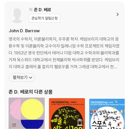
저
존 D. 베로
관심작가 알림신청
John D. Barrow
영국의 수학자, 이론물리학자, 우주론 학자. 케임브리지 대학교의 응
용수학 및 이론물리학 교수이자 밀레니엄 수학 프로젝트의 책임자였
다. 1952년 영국 런던에서 태어나 더럼 대학교 수학과와 물리학과를
거쳐 옥스퍼드 대학교에서 천체물리학 박사학위를 받았다. 케임브리
지 대학교 클레어 홀 칼리지 펠로우를 거쳐 그레셤 대학교에서 천문
학 및 기하학 교수를 지냈고, 영국 왕립학회 회원이었으며 유럽학술
펼쳐보기
원 회원으로 뽑히기도 했다. 영국 왕립학회 마이클 패러데이 상(200
8), 디랙 메달(2015), 왕립천문학회 금메달(2016), 주세페 오키알
존 D. 베로
의 다른 상품
리니 상(2019) 등을 수상했다. 학술 논문만 5