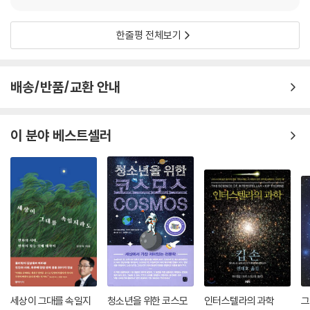
지 우주 미스터리가 계속 생겨났다. 예를 들면 우주가 시작되었다는 ‘특이
점’에서는 우리가 알고 있는 모든 물리 법칙이 파탄 나 버리고 만다. 이 특
한줄평 전체보기
이점에서 우주가 시작되었다는 것이 과연 과학적으로 의미 있을까? 또 가
모브의 대폭발 기원론만으로는 별이 있고, 은하가 있고, 인류 같은 생명이
있는 우주를 설명할 수는 없다. 우주가 어떤 진화 과정을 거쳤는지 정확하
배송/반품/교환 안내
게 알아야만, 지금처럼 우주를 이해하려고 노력하는 인류 같은 지적 생명
체가 살고 있는 우주를 설명할 수 있다. 그런데 부분적인 정보 외에는 얻을
수 없는 우리는 우주의 진화 과정을 정확하게 그려 낼 수 있을까? ‘도대체
이 분야 베스트셀러
어떻게 이런 우주가 만들어지는 게 가능하단 말인가?’
존 배로는 이 책에서 대폭발 우주 기원론을 처음 정립한 가모브 이후, 우주
론 연구자들이 봉착한 ‘특이점 문제’, ‘원시 핵반응 문제’, ‘엔트로피의 증가
에 따른 우주의 열적 죽음 문제’, ‘자기 단극자 문제’, ‘시간의 본질에 대한 문
제’, ‘4차원 이상의 다차원 문?’ 같은 문제들을 우주론 연구자들이 어떤 식
으로 풀어 왔는지를 보여 준다. 이를 통해 우주론이 어떤 원리와 방법론에
따라 발전해 왔는지를 생생하게 보여 준다.
현대의 우주론 학자들은 “사소한 것들이 항상 가장 중요하다.”를 좌우명
삼아 미궁에 빠진 사건을 해결하는 셜록 홈스처럼(각 장의 첫머리에는 탐
정 소설로 이름 높은 ?셜록 홈스?의 글귀들이 인용되어 있다.) 아주 부족
세상이 그대를 속일지
청소년을 위한 코스모
인터스텔라의 과학
그
한 관측 증거를 바탕으로(우주론 연구의 최대 난점은 우주 탄생 과정을 실