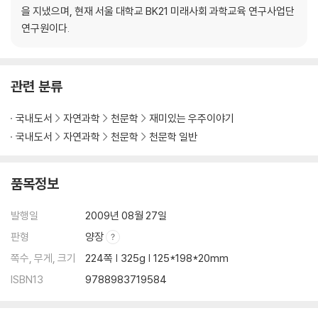
을 지냈으며, 현재 서울 대학교 BK21 미래사회 과학교육 연구사업단
연구원이다.
관련 분류
국내도서
자연과학
천문학
재미있는 우주이야기
국내도서
자연과학
천문학
천문학 일반
품목정보
발행일
2009년 08월 27일
판형
양장
쪽수, 무게, 크기
224쪽 | 325g | 125*198*20mm
ISBN13
9788983719584