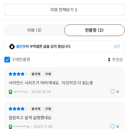
학에 관한 400편이 넘는 논문을 발표했다. 로커 천문학상(Locker Prize
류가 사는 지구라는
for Astronomy), 1999년 왕립 글래스고 철학회 켈빈 메달(1999 Kelvi
리뷰 전체보기
n Medal of the Royal Glasgow Philosophical Society), 2006년
템플턴상(Templeton Prize) 등을 수상한 현대 우주론 학계의 거장이다.
존 배로는 우주론의 역사와 미해결 과제를 이 책 『우주의 기원』에 집약해
리뷰
3
한줄평
2
놓고 있다. 대폭발 우주론 등장 이후 이론 물리학자와 천체 물리학자와 천
문학자를 비롯한 수많은 연구자들이 봉착해야 했던 문제들이 무엇이며, 과
클린봇
이 부적절한 글을 감지 중입니다.
설정
학자들이 어떤 지혜를 짜내 그 문제를 해결해 왔는지를 생생하게 보여 주
고 있다.
구매한줄평
추천순
우주 미스터리를 심도 있게 풀어 가는 지적 즐거움
종이책
구매
사이언스 시리즈가 여러개네요...이것저것 다 읽는중
현대 대폭발 우주론에 따르면 우주는 약 137억 년 전 ‘대폭발’과 함께 탄생
했으며, 현재 아주 빠른 속도로 팽창하고 있다. 허블의 우주 팽창 발견과 조
m****o
2024.10.15.
0
지 가모브의 우주 기원론 이후 ‘대폭발 우주론’은 관측 기술의 발전과 이론
적 도구의 발달과 함께 팽창과 진화를 거듭해 왔다. 팽창하는 우주처럼. 그
종이책
구매
러나 그 우주론의 발전사가 결코 순탄했던 것만은 아니다.
깔끔하고 쉽게 설명했네요.
우주에 대해 더 많은 지식을 축적하고 새로운 관측으로 최신 자료를 얻을
때마다 우주의 기원과 역사에 대해 더 많이 알게 되었지만, 그에 따른 몇 가
r******p
2022.11.05.
0