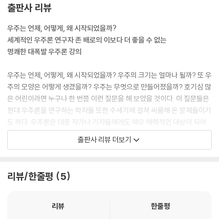
출판사 리뷰
우주는 언제, 어떻게, 왜 시작되었을까?
세계적인 우주론 연구자 존 배로의 이보다 더 좋을 수 없는
명쾌한 대폭발 우주론 강의
우주는 언제, 어떻게, 왜 시작되었을까? 우주의 크기는 얼마나 될까? 또 우
주의 모양은 어떻게 생겼을까? 우주는 무엇으로 만들어졌을까? 호기심 많
은 어린이라면 누구나 한 번쯤 이런 질문을 해 보았을 것이다. 이 질문들은
현대 우주론을 연구하는 학자들 또한 수세기에 걸쳐 씨름해 온 문제들이기
도 하다. 우주론은 대중 작가나 기자들에게도 매우 매력적인 대상이 되어
왔다. 우주론에는 미개척 분야가 너무 많아 오히려 언급하기가 쉽기 때문
출판사 리뷰 더보기
이다. --- 본문에서
이번에 (주)사이언스북스에서 〈사이언스 마스터스〉 시리즈 18권이 출간
리뷰/한줄평
5
되었다. 리처드 도킨스, 마틴 리스, 스티븐 핑커 같은 세계적인 과학 지성들
이 참여한 권위 있고, 놀라운 과학 교양서 시리즈인 〈사이언스 마스터스〉
시리즈는 과학 독자들의 열렬한 지지를 받으며 17권까지 출간되어 한국
리뷰
한줄평
과학 독서 문화를 한 단계 올려놓았다는 평가를 받아 왔다. 이제 18권이 출