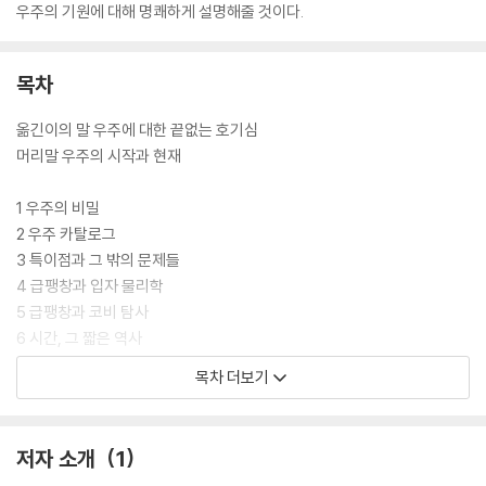
우주의 기원에 대해 명쾌하게 설명해줄 것이다.
목차
옮긴이의 말 우주에 대한 끝없는 호기심
머리말 우주의 시작과 현재
1 우주의 비밀
2 우주 카탈로그
3 특이점과 그 밖의 문제들
4 급팽창과 입자 물리학
5 급팽창과 코비 탐사
6 시간, 그 짧은 역사
7 미궁 속으로
목차 더보기
8 새로운 차원
참고 문헌
저자 소개
1
찾아보기