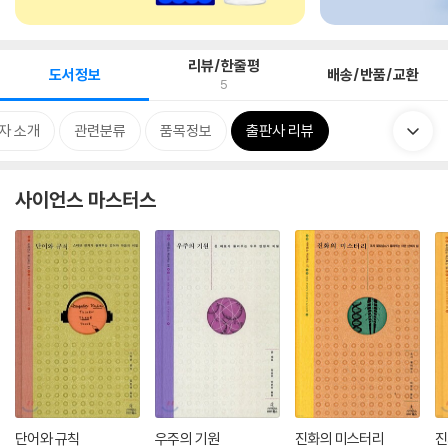
리뷰/한줄평
도서정보
배송/반품/교환
5
자 소개
관련분류
품목정보
출판사 리뷰
사이언스 마스터스
단어와 규칙
우주의 기원
진화의 미스터리
진