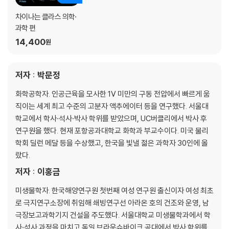
차이나는 클라스 의학·
과학 편
14,400
원
저자 : 박문정
화학공학자. 인공근육을 모사한 1V 미만의 구동 전압에서 빠르게 움
직이는 세계 최고 수준의 고분자 액추에이터 등을 연구했다. 서울대
학교에서 학사·석사·박사 학위를 받았으며, UC버클리에서 박사 후
연구원을 했다. 현재 포항공과대학교 화학과 부교수이다. 미국 물리
학회 딜런 메달 등을 수상했고, 한국을 빛낼 젊은 과학자 30인에 올
랐다.
저자 : 이홍금
미생물학자. 한국해양연구원 첫번째 여성 연구원 출신이자 여성 최초
로 극지연구소장에 취임해 쇄빙연구선 아라온 호의 건조와 운영, 남
극장보고과학기지 건설을 주도했다. 서울대학교 미생물학과에서 학
사·석사 과정을 마치고 독일 브라운슈바이크 공대에서 박사 학위를