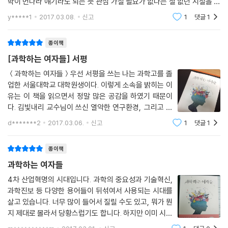
학이 먼나라 얘기라도 되는 듯 관심 가질 필요가 없다는 철 없던 시절을 보
냈다. 그러나 나보다 현실적인 딸은 국어를 좋아하면서도 이과를 선택했고
y*****1
2017.03.08.
신고
1
댓글
1
나는 ＜과학하는
종이책
[과학하는 여자들] 서평
＜과학하는 여자들＞우선 서평을 쓰는 나는 과학고를 졸
업한 서울대학교 대학원생이다. 이렇게 소속을 밝히는 이
유는 이 책을 읽으면서 정말 많은 공감을 하였기 때문이
다. 김빛내리 교수님이 쓰신 열악한 연구환경, 그리고 박
문정 교수님의 교통사고가 나서도 실험을 하러 가는 열정
d*******2
2017.03.06.
신고
1
댓글
1
과 끈기.. 이런 면에서 거의 모든 것을 공감할 수 있었다. "
이 책은 전반적으로 과학을 하는 사람이던
종이책
과학하는 여자들
4차 산업혁명의 시대입니다. 과학의 중요성과 기술혁신,
과학진보 등 다양한 용어들이 뒤섞여서 사용되는 시대를
살고 있습니다. 너무 많이 들어서 질릴 수도 있고, 뭐가 뭔
지 제대로 몰라서 당황스럽기도 합니다. 하지만 이미 시대
는 변하고 있고, 모두가 과학이 주는 풍요와 새로운 부가