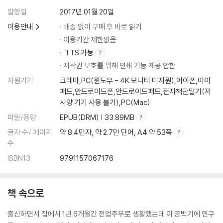
발행일
2017년 01월 20일
이용안내
배송 없이 구매 후 바로 읽기
이용기간 제한없음
TTS 가능
저작권 보호를 위해 인쇄 기능 제공 안함
지원기기
크레마,PC(윈도우 - 4K 모니터 미지원),아이폰,아이
패드,안드로이드폰,안드로이드패드,전자책단말기(저
사양 기기 사용 불가),PC(Mac)
파일/용량
EPUB(DRM) | 33.89MB
글자 수/ 페이지
약 8.4만자, 약 2.7만 단어, A4 약 53쪽
수
ISBN13
9791157067176
책 속으로
출산하면서 집에서 1년 6개월간 전업주부로 생활했는데 이 공백기에 연구