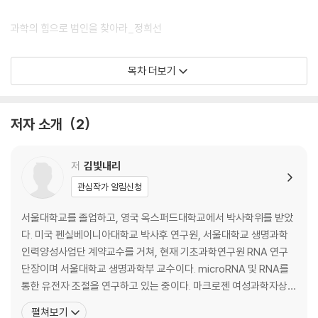
과학의 힘으로 범인을 찾아라_정희선
남북극을 내 손안에_이홍금
목차 더보기
누군가의 손과 발이 되어 줄 인공 근육을 연구하기까지_박문정
저자 소개
2
작가 후기
저
김빛내리
관심작가 알림신청
서울대학교를 졸업하고, 영국 옥스퍼드대학교에서 박사학위를 받았
다. 미국 펜실베이니아대학교 박사후 연구원, 서울대학교 생명과학
인력양성사업단 계약교수를 거쳐, 현재 기초과학연구원 RNA 연구
단장이며 서울대학교 생명과학부 교수이다. microRNA 및 RNA를
통한 유전자 조절을 연구하고 있는 중이다. 마크로젠 여성과학자상
(2006년), 서울대학교 자연과학대학 연구상(2006), 젊은 과학자
펼쳐보기