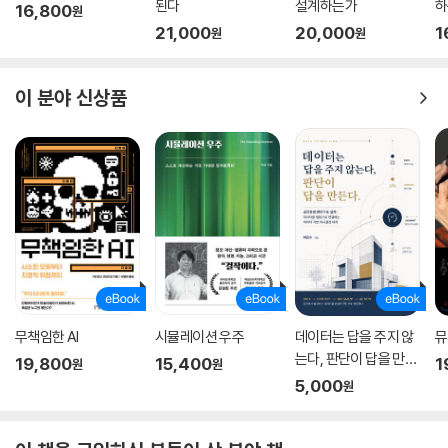
된다
설계하는가
하
16,800
원
21,000
20,000
1
원
원
이 분야 신상품
무책임한 AI
시뮬레이션 우주
데이터는 답을 주지 않
뮤
는다, 판단이 답을 만든
19,800
15,400
1
원
원
다.
5,000
원