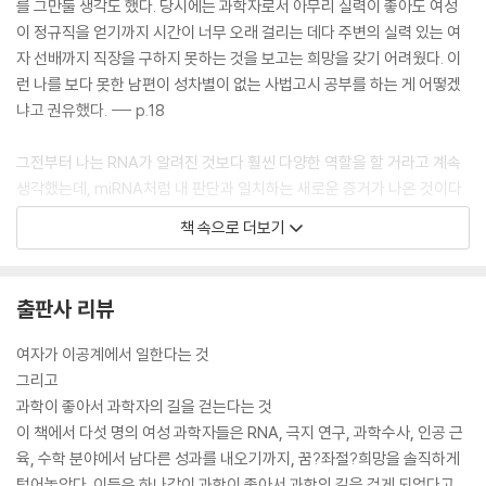
를 그만둘 생각도 했다. 당시에는 과학자로서 아무리 실력이 좋아도 여성
이 정규직을 얻기까지 시간이 너무 오래 걸리는 데다 주변의 실력 있는 여
자 선배까지 직장을 구하지 못하는 것을 보고는 희망을 갖기 어려웠다. 이
런 나를 보다 못한 남편이 성차별이 없는 사법고시 공부를 하는 게 어떻겠
냐고 권유했다. --- p.18
그전부터 나는 RNA가 알려진 것보다 훨씬 다양한 역할을 할 거라고 계속
생각했는데, miRNA처럼 내 판단과 일치하는 새로운 증거가 나온 것이다.
그 사실에 열광한 나는 내가 세운 가설을 연구로 현실화하고 싶어졌다. 나
책 속으로 더보기
는 miRNA 연구를 시작으로 miRNA를 통한 유전자 조절 연구를 평생의
과업으로 삼았고, 생명 현상의 근원을 밝히는 끝없는 미로에 들어섰다.
물론 miRNA 연구에는 적지 않은 위험도 있었다. 지금껏 국내에서는 아무
출판사 리뷰
도 하지 않았고 세계적으로도 몇 곳에서만 연구가 진행되었기 때문에 내
가설대로 상황이 진행되지 않거나 문제에 부딪혔을 때 참고할 만한 내용이
여자가 이공계에서 일한다는 것
나 멘토가 없었다. --- p.20
그리고
과학이 좋아서 과학자의 길을 걷는다는 것
중학생이 되어 처음 맞은 어느 가을날, 문득 인생의 모든 것이 변한다는 생
이 책에서 다섯 명의 여성 과학자들은 RNA, 극지 연구, 과학수사, 인공 근
각에 마음을 온통 빼앗기게 되었다. 하루 전만 해도 즐거운 일이 가득하면
육, 수학 분야에서 남다른 성과를 내오기까지, 꿈?좌절?희망을 솔직하게
서 희망적으로 보였던 세상이 갑자기 불안정하고 절망적으로 다가왔다. 세
털어놓았다. 이들은 하나같이 과학이 좋아서 과학의 길을 걷게 되었다고