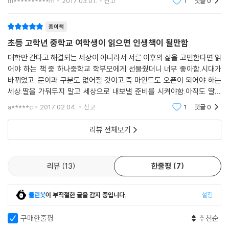
m**********m
2017.03.01.
신고
1
댓글
0
가치물에 주목하고 있습니다. 지금처럼 경제 위기에도 과
학은 큰 역할을 할 것입니다. 이렇게 요동
종이책
초등 고학년 중학교 여학생이 읽으면 인생책이 될만함
대학만 간다고 해결되는 세상이 아니라서 서른 이후의 삶을 고민한다면 읽
어야 하는 책 중 하나중학교 학부모에게 선물줬더니 너무 좋아함.시대가
바뀌었고. 문이과 구분도 없어질 것이고.즉 마인드도 오픈이 되어야 하는
세상.딸을 가둬두지 말고 세상으로 내보낼 준비를 시켜야함.아직도 딸을
여자 카테고리에 가두지는 않는지.엄마와 딸이 같이보고 얘기할만한 책임
a*****c
2017.02.04.
신고
1
댓글
0
리뷰 전체보기
리뷰
13
한줄평
7
클린봇
이 부적절한 글을 감지 중입니다.
설정
구매한줄평
추천순