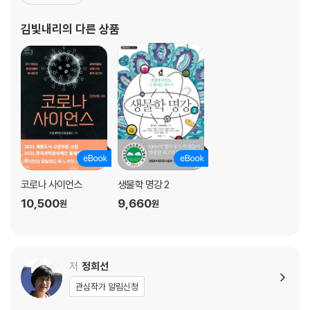
상(2007), 닮고 싶고 되고 싶은 과학자상(2007), 톰슨사이언티픽
사 논문인용상(2007), 올해의 여성과학기술자상(2007), 로레알-
김빛내리
의 다른 상품
유네스코 세계여성과학자상(2007), 호암상(2009),
코로나 사이언스
생물학 명강 2
10,500
9,660
원
원
저
정희선
관심작가 알림신청