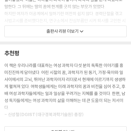
상의 가치는 시대에 따라 변하고, 인간이 하는 일에는 절대적 진리가 없다
말한다. 그 뒤에는 딸의 꿈에 한계를 긋지 않는 부모가 있었다.
는 깨달음에 인생이 참 허무해 보였다. 그때 만난 것이 수학이다. --- p.49
하지만 여자가 이공계에서 일하기란 여전히 쉽지 않다. 경력단절을 겪고
사법고시를 준비했다든지, 연구소에서 잔심부름만 시켜 퇴사를 고민한 시
국립과학수사연구원(국과수)을 배경으로 한 메디컬 드라마 〈싸인〉에는
간도 있었다. 여성에게 쏠린 육아 부담으로 전쟁 같은 하루하루를 보내기
출판사 리뷰 더보기
“우리가 마지막이다. 이 사람이 왜 죽었는지를 알아낼 수 있는 마지막”이
도 한다. 이들이 버틸 수 있었던 것은 ‘스타트업’만큼이나 불확실하지만 짜
라는 대사가 나온다. 국과수는 죽은 사람이 이 세상에서 떠나기 전에 마지
릿한 성취를 맛보게 하는 연구 그 자체였다.
막으로 오는 곳이다. 그들이 마지막까지 몸으로 남긴 ‘사인’(sign)을 들어
『과학하는 여자들』은 학창 시절, 직업 선택뿐 아니라 각자의 연구 분야 또
추천평
주고 억울함을 밝혀 주는 곳이 바로 국과수다. 특히 화재사, 익사, 토막 살
한 흥미롭게 풀어낸다.
인 사건 등 수많은 사건·사고 변사체들을 부검하는 부검의들은 몸으로 말
이 책은 우리나라를 대표하는 여성 과학자 다섯 분의 독특한 이야기를 흥
하는 억울함을 풀어 주기 위해 음지에서 묵묵히 일한다. --- p.85
미진진하게 담아냈다. 어린 시절의 꿈, 과학자가 된 동기, 가정·육아와 일
노벨상 유력 후보자부터
사이에서의 고뇌, 뛰어난 과학자이자 리더로서 현재에 이르기까지 생생하
대학에 진학하기 전까지는 과학자로 인생을 살 거라고는 상상도 하지 못했
국과수와 극지연구소 소장까지
게 펼쳐져 있다. 여학생들에게는 미래 과학자의 꿈과 비전을 심어 주고, 후
다. 누가 뭐래도 중·고등학교 때까지 장래 희망은 ‘현모양처’였다. 학교를
[생명과학자 김빛내리] 암세포의 성장과 사멸을 조절하는 마이크로 RNA
배 여성 과학자들에게는 일과 일상을 꾸려가는 지혜를 줄 것이다. 한편, 남
졸업하고 직장 생활을 몇 년 하다가 결혼하면 가정에 전념하는 전업주부가
(miRNA)를 발견했다. 연구 초기만 해도 RNA 연구가 주목 받지 못해, 2억
성 독자들에게는 여성 과학자의 삶을 이해하는 데 큰 도움이 되는 저서이
원래 내 꿈이었다. 극지연구소 소장을 지낸 뒤로는 종종 진로 강연을 하는
원의 빚을 지고 연일 밤잠을 설쳤다.
다.
데, 그때마다 너무 일찍 진로를 결정하지 않아도 된다고 얘기한다. 인생의
- 신성철(DGIST(대구경북과학기술원) 총장)
길목에서 만나는 숱한 선택의 길에서 자연스럽게 물 흐르듯 마음이 끌리는
[수학자 최영주] 공부와 담 쌓고 지내다가 중학생이 되었을 때, ‘인간이 엮
대로 진로를 정해도 그리 늦지 않다. --- p.121
인 일치고 달라지지 않는 건 없다’는 철학적 고민에 빠졌다. 그때 구원한 것
여성의 위상은 아직도 ‘유리 천장’과 ‘새는 파이프라인’으로 묘사된다. 한국