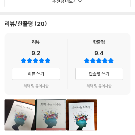
추천평 더보기
이 불변의 진리, 수학이었다.
의 여성 연구 개발 인력은 아직 17%이고, 공학과 기술 분야에서는 9%에
과학고에 합격한 기쁨은 오래가지 않았다. 중학교 때보다 성적이 떨어지면
불과하다. 과학 기술계 정규직의 10% 남짓이고 비정규직의 30%이며, 대
서 눈앞이 캄캄해지는 기분을 느꼈다. 게다가 태어나서 처음으로 집을 나
[과학수사 정희선] 약대 동기들은 모두 약사가 되었는데, 혼자서 그 험하
학 전임 교원의 15%에 못 미친다. 연구 기관의 고위직 비중이 매우 낮고,
와 기숙사 생활을 했는데, 1학년 때는 전혀 적응할 수 없었다. 친구들은 모
리뷰/한줄평
20
다는 과학수사연구소에 입사했다. 입사 초엔 커피만 타야 해서 매일 사표
학술단체 회장, 연구원 기관장은 극소수이다. 과학 기술 생태계는 더 늦기
두 수업이 끝나면 자기 이름이 쓰여 있는, 칸막이가 쳐진 도서관 책상으로
를 품고 다녔다. 3년만 다닐 줄 알았다.
전에 젠더 혁신으로 새로운 시대를 개척해야 한다.
가서 공부하기 바빴는데, 이런 생활은 친구들을 모아 놀기 좋아하는 나로
- 김명자(한국과총 회장, 전 환경부 장관)
리뷰
한줄평
서는 정말 견디기 힘든 것이었다. 그래서 고등학교 1학년, 2학년 때는 거의
[극지연구 이홍금] 어릴 적 꿈은 ‘현모양처’. 호기심만 많았지 진로가 불투
매일 학교 담을 넘어서 치킨 먹으러 가고, 야구 보러 가고, ‘서태지와 아이
9.2
9.4
명했는데, 마지막이란 생각으로 전공을 파보니 뜻밖에 흥미로웠다. 몇 번
우리나라에서 여학생들은 이공계 진출이 어려운 일이라고 배우면서 자란
들’ 공연을 보러 방송국을 들락거리기도 했다.
모험 끝에 남극까지 가게 되었다.
다. 좋아하는 이공계 전공을 찾아 진학해도 결국 ‘여성이라서’ 의·약학 계열
--- p.161
로 진로를 바꾸는 학생들도 많이 보았다. 과학고에서 수년간 생명과학을
리뷰 쓰기
한줄평 쓰기
[화학공학자 박문정] 대학원 시절, 교통사고를 입고도 값비싼 실험재료를
가르쳐 온 생물교사로서 생명과학을 좋아하는 여학생들이 특히 김빛내리
날릴까봐 연구실로 뛰어갔다. 육아에 분주한 나날이지만, 장애우가 인공근
교수님의 진솔한 이야기를 듣고 연구자로서 가능성을 발견하게 되길 희망
혜택 및 유의사항
혜택 및 유의사항
육을 사용할 날을 꿈꾸며 연구한다.
한다. 이 책에는 연구 성과만 소개하는 기존 책들과 달리 여성 과학자의 삶
이 고스란히 담겨 있다. 이공계 분야를 희망하는 여학생들이 읽으면 진로
결정에 많은 도움을 받을 수 있기에 적극 추천한다.
여전히 ‘여성’ 이라는 구분이 유효한 까닭
- 최승규(세종과학고등학교 교사, 제13회 올해의 과학교사상 수상자)
여전히 우리는 누군가의 직업을 말할 때 ‘여성’이라는 꼬리말을 붙인다. 이
에 두 가지 상반된 반응이 나올 수 있다.
최영주 교수는 존경하는 제자이자 후배이다. 세계의 석학들과 수학을 논하
“굳이 그렇게 구분해야 하는가? 무엇이 다르다고?”
는 등 모든 일에 믿음이 가지만, 수학 이외의 글에 대해서는 솔직히 궁금했