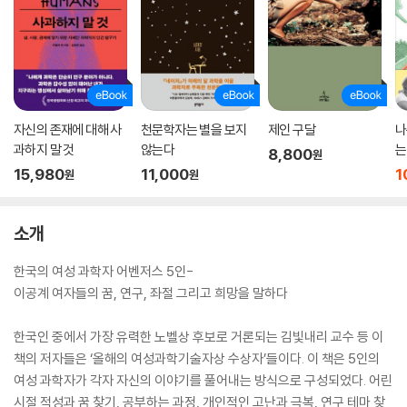
자신의 존재에 대해 사
천문학자는 별을 보지
제인 구달
나
과하지 말 것
않는다
는
8,800
원
15,980
11,000
1
원
원
소개
한국의 여성 과학자 어벤저스 5인-
이공계 여자들의 꿈, 연구, 좌절 그리고 희망을 말하다
한국인 중에서 가장 유력한 노벨상 후보로 거론되는 김빛내리 교수 등 이
책의 저자들은 ‘올해의 여성과학기술자상 수상자’들이다. 이 책은 5인의
여성 과학자가 각자 자신의 이야기를 풀어내는 방식으로 구성되었다. 어린
시절 적성과 꿈 찾기, 공부하는 과정, 개인적인 고난과 극복, 연구 테마 찾