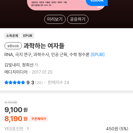
미리보기
공유하기
소득공제
EPUB
과학하는 여자들
eBook
RNA, 극지 연구, 과학수사, 인공 근육, 수학 정수론
EPUB
김빛내리
정희선
저
메디치미디어
2017.01.20.
9.3
판매지수
24
20
9,100
원
9,100
8,190
쿠폰혜택가
YES포인트
450원 (5%)