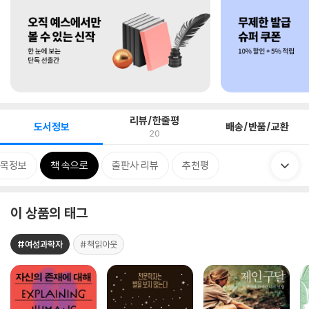
리뷰/한줄평
도서정보
배송/반품/교환
20
목정보
책 속으로
출판사 리뷰
추천평
이 상품의 태그
#여성과학자
#책읽아웃