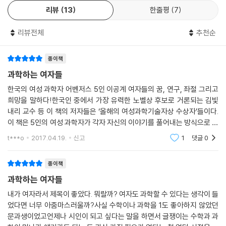
“영향력 있는 자리로 갈수록 여성이 소수이니, 롤 모델이 필요하다.”
리뷰
13
한줄평
7
다. 대학 때 ‘톰보이’란 별명을 직접 붙여 준 나는 그를 잘 안다고 생각했는
이 책의 저자들은 꽤나 솔직하게 인생과 일을 털어놓는다. 이들은 이공계
데도, 이야기에 정신없이 빨려 들어갔다. 대단한 이야기꾼인 최 교수를 재
가 남자들의 영역인지 따져보지도 않고, 그저 과학이 좋아서 이공계를 선
리뷰전체
추천순
발견했다고 할까? ‘세상에서 변치 않는 것을 찾아서’ 여행을 떠나 온 한 수
택했다. 그러나 그들 역시 ‘여성’이기 때문에 여러 장애물을 만날 수밖에 없
학자의 정직한 삶이 드라마처럼 참 재미있다.
었다.
종이책
- 이혜숙(이화여대 수학과 명예교수)
여성 후배들에게 던지는 책의 메시지는 한마디로 요약된다. 자신들도 매일
과학하는 여자들
고민하고 정답은 모르지만, 함께 나아가보자는 것이다.
한국의 여성 과학자 어벤저스 5인 이공계 여자들의 꿈, 연구, 좌절 그리고
희망을 말하다!한국인 중에서 가장 유력한 노벨상 후보로 거론되는 김빛
내리 교수 등 이 책의 저자들은 ‘올해의 여성과학기술자상 수상자’들이다.
*올해의 여성과학기술자상:
이 책은 5인의 여성 과학자가 각자 자신의 이야기를 풀어내는 방식으로 구
우수한 연구개발성과로 과학기술발전에 이바지한 여성과학기술인에게 수
성되었다. 어린 시절 적성과 꿈 찾기, 공부하는 과정, 개인적인 고난과 극
t***o
2017.04.19.
신고
1
댓글
0
여하는 상으로 미래창조과학부가 주최한다.
복, 연구 테마
종이책
과학하는 여자들
내가 여자라서 제목이 좋았다. 뭐랄까? 여자도 과학할 수 있다는 생각이 들
었다면 너무 아줌마스러울까?사실 수학이나 과학을 1도 좋아하지 않았던
문과생이었고언제나 시인이 되고 싶다는 말을 하면서 글쟁이는 수학과 과