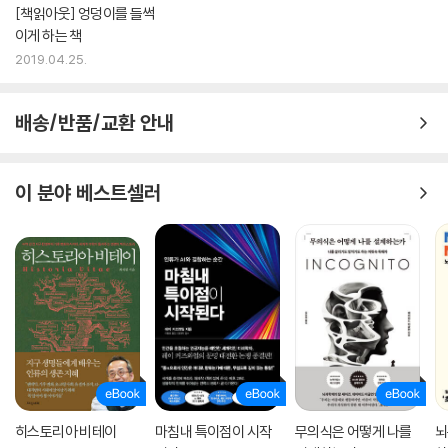
[책읽아웃] 엉덩이를 들썩
이게 하는 책
2019.04.25.
배송/반품/교환 안내
이 분야 베스트셀러
히스토리아 비테이
마침내 특이점이 시작
무의식은 어떻게 나를
뇌