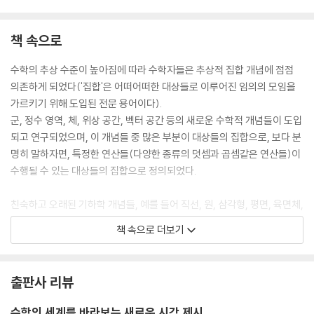
책 속으로
수학의 추상 수준이 높아짐에 따라 수학자들은 추상적 집합 개념에 점점
의존하게 되었다('집합'은 어떠어떠한 대상들로 이루어진 임의의 모임을
가르키기 위해 도입된 전문 용어이다).
군, 정수 영역, 체, 위상 공간, 벡터 공간 등의 새로운 수학적 개념들이 도입
되고 연구되었으며, 이 개념들 중 많은 부분이 대상들의 집합으로, 보다 분
명히 말하자면, 특정한 연산들(다양한 종류의 덧셈과 곱셈같은 연산들)이
수행될 수 있는 대상들의 집합으로 정의되었다.
친숙하고 오래된 기하학 개념들, 예를 들어 직선, 원, 삼각형, 평면, 육면체,
팔면체 등은 각각의 특정 조건을 만족시키는 점들의 집합으로 새롭게 정의
책 속으로 더보기
되었다. 또한 이미 보았듯이 불 역시 그의 대수학적 논리학에서집합을 이
용하여 삼단논법을 탐구했다.
출판사 리뷰
추상적 집합에 관한 최초의 완결된 수학적 이론은 19세기가 거의 끝날 무
렵 독일 수학자 칸토르에 의해 이루어졌다. 물론 불의 연구 속에 집합 이론
수학의 세계를 바라보는 새로운 시각 제시