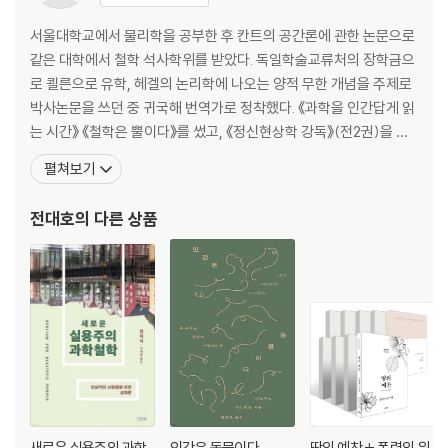
서울대학교에서 물리학을 공부한 후 칸트의 공간론에 관한 논문으로
같은 대학에서 철학 석사학위를 받았다. 독일학술교류처의 장학금으
로 쾰른으로 유학, 헤겔의 논리학에 나오는 양적 무한 개념을 주제로
박사논문을 쓰던 중 귀국해 번역가로 정착했다. 《과학을 인간답게 읽
는 시간》 《철학은 뿔이다》를 썼고, 《정신현상학 강독》(전2권)을 옮
기고 썼으며, 《가끔 중세를 꿈꾼다》 《성찰》을 비롯해 몇 권의 시집을
펼쳐보기
냈다. 《물은 H2O인가?》 《신에 관하여》 《관조하는 삶》 《허구의 철
학》 《인터스텔라의 과학》 《위대한 설계》 《기억을 찾아서》 《로지코
전대호
의 다른 상품
믹스》 《헤겔》(공역) 《초월적 관념론 체계
새로운 실용주의 과학
인간은 동물이다
땅의 예찬 + 폭력의 위