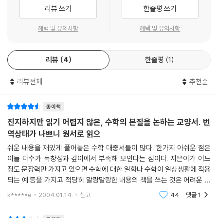
리뷰 쓰기
한줄평 쓰기
혜택 및 유의사항
혜택 및 유의사항
리뷰
4
한줄평
1
리뷰전체
추천순
종이책
진지하지만 읽기 어렵지 않은, 수학의 본질을 논하는 교양서. 번
역상태가 나쁘니 원서로 읽으
쉬운 내용을 재밌게 풀어놓은 수학 대중서들이 많다. 한가지 아쉬운 점은
이들 다수가 독창성과 깊이에서 부족해 보인다는 점이다. 지은이가 어느
정도 문장력만 가지고 있으면 수학에 대한 일화나 수학이 일상생활에 적용
되는 예 등을 가지고 적당히 말랑말랑한 내용의 책을 쓰는 것은 어려운 일
이 아니다. 사실, "너무 심오한 내용은 대중서로 적합하지 않으니까"라는
k*****e
2004.01.14.
신고
44
댓글
1
핑계로 다 고만고