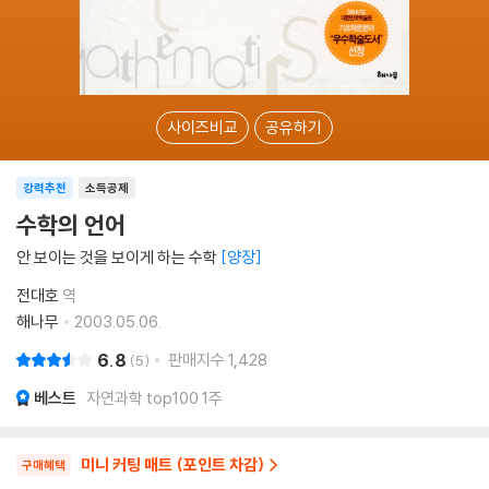
사이즈비교
공유하기
강력추천
소득공제
수학의 언어
안 보이는 것을 보이게 하는 수학
양장
전대호
역
해나무
2003.05.06.
6.8
판매지수
1,428
5
베스트
자연과학 top100 1주
미니 커팅 매트 (포인트 차감)
구매혜택