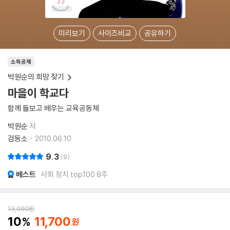
미리보기
사이즈비교
공유하기
소득공제
박원순의 희망 찾기
마을이 학교다
함께 돌보고 배우는 교육공동체
박원순
저
검둥소
2010.06.10.
9.3
9
베스트
사회 정치 top100 8주
13,000
원
10
11,700