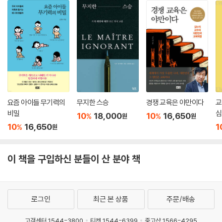
요즘 아이들 무기력의
무지한 스승
경쟁 교육은 야만이다
교
비밀
심
10
18,000
10
16,650
%
%
원
원
10
16,650
1
%
원
이 책을 구입하신 분들이 산 분야 책
로그인
최근 본 상품
주문/배송
고객센터 1544-3800
티켓 1544-6399
중고샵 1566-4295