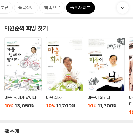
련분류
품목정보
책 속으로
출판사 리뷰
박원순의 희망 찾기
마을, 생태가 답이다
마을 회사
마을이 학교다
마
다
10
13,050
10
11,700
10
11,700
%
%
%
원
원
원
1
책소개