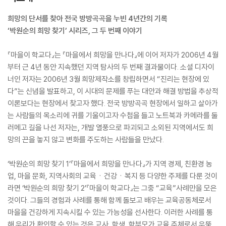
희망의 단서를 찾아 전국 방방곡곡을 누빈 4년간의 기록
‘박원순의 희망 찾기’ 시리즈, 그 두 번째 이야기
『마을이 학교다』는 『마을에서 희망을 만나다』에 이어 저자가 2006년 4월
부터 근 4년 동안 지속했던 지역 탐사의 두 번째 결과물이다. 소셜 디자이
너인 저자는 2006년 3월 희망제작소를 창립하면서 “진리는 현장에 있
다”는 신념을 발표하고, 이 시대의 문제를 푸는 대안과 해결 방법을 추상적
이론보다는 현장에서 찾고자 했다. 전국 방방곡곡 현장에서 일하고 살아가
는 사람들의 목소리에 귀를 기울이고자 수첩을 들고 노트북과 카메라를 둘
러메고 길을 나선 저자는, 개발 열풍으로 파괴되고 소외된 지역에서도 희
망의 끈을 놓지 않고 변화를 주도하는 사람들을 만났다.
‘박원순의 희망 찾기 1’『마을에서 희망을 만나다』가 지역 경제, 친환경 농
업, 마을 문화, 지역사회의 교육ㆍ건강ㆍ복지 등 다양한 주제를 다룬 것이
라면 ‘박원순의 희망 찾기 2’『마을이 학교다』는 그중 “교육”사례만을 모은
것이다. 그들의 경험과 사례를 통해 함께 돌보고 배우는 교육공동체로서
마을을 건강하게 지속시킬 수 있는 가능성을 선사한다. 이러한 사례를 통
해 우리가 확인할 수 있는 것은 교사, 학생, 학부모가 교육 주체로서 우뚝