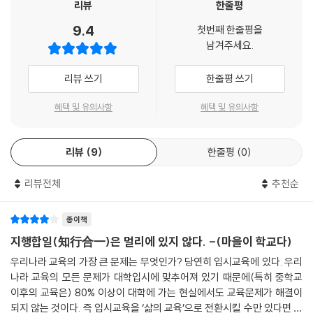
리뷰
한줄평
이 책은 『마을에서 희망을 만나다』에 이어 저자가 2006년 4월부터 근 4
9.4
첫번째 한줄평을
년 동안 지속했던 지역 탐사의 두 번째 결과물이다. 저자는 2006년 3월 희
남겨주세요.
망제작소를 창립하면서 “진리는 현장에 있다”는 신념을 발표하고, 이 시
대의 문제를 푸는 대안과 해결 방법을 추상적 이론보다는 현장에서 찾고자
리뷰 쓰기
한줄평 쓰기
했다. 전국 방방곡곡 현장에서 일하고 살아가는 사람들의 목소리에 귀를
기울이고자 수첩을 들고 노트북과 카메라를 둘러메고 길을 나선 저자는,
혜택 및 유의사항
혜택 및 유의사항
개발 열풍으로 파괴되고 소외된 지역에서도 희망의 끈을 놓지 않고 변화를
주도하는 사람들을 만났다. ‘박원순의 희망 찾기 1’『마을에서 희망을 만나
리뷰
9
한줄평
0
다』가 지역 경제, 친환경 농업, 마을 문화, 지역사회의 교육ㆍ건강ㆍ복지
등 다양한 주제를 다룬 것이라면 ‘박원순의 희망 찾기 2’『마을이 학교다』는
리뷰전체
추천순
그중 “교육”사례만을 모은 것이다. 그들의 경험과 사례를 통해 함께 돌보
고 배우는 교육공동체로서 마을을 건강하게 지속시킬 수 있는 가능성을 선
사한다.
종이책
지행합일(知行合一)은 멀리에 있지 않다. -(마을이 학교다)
“아이 하나가 자라는 데 마을 전체가 필요합니다.”
우리나라 교육의 가장 큰 문제는 무엇인가? 당연히 입시교육에 있다. 우리
함께 돌보고 배우는 교육공동체, 마을이 학교다
나라 교육의 모든 문제가 대학입시에 맞추어져 있기 때문에(특히 중학교
이후의 교육은) 80% 이상이 대학에 가는 현실에서도 교육문제가 해결이
지역사회 풀뿌리 민주주의를 강조해 온 저자가 이번에는 지역사회에서 교
되지 않는 것이다. 즉 입시교육을 ‘삶의 교육’으로 전환시킬 수만 있다면 자