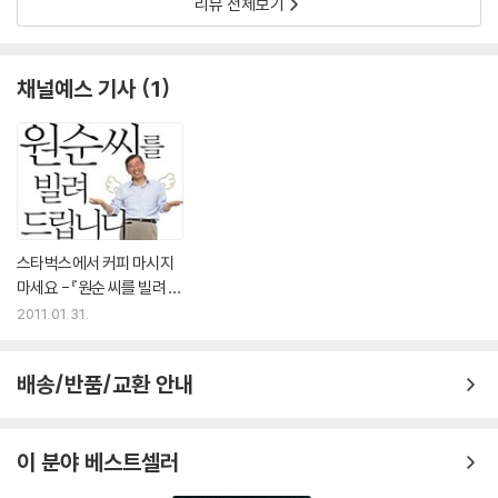
리뷰 전체보기
채널예스 기사
1
스타벅스에서 커피 마시지
마세요 - 『원순 씨를 빌려 드
립니다』 박원순
2011.01.31.
배송/반품/교환 안내
이 분야 베스트셀러