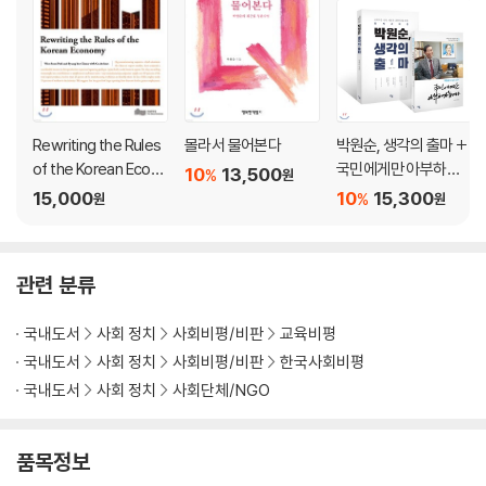
몰랑몰랑한 참교육을 향하여 _ 참교육을위한전국학부모회
학교를 넘어서 _ 공간 민들레
교육 희망 찾기에 도움 주신 분들
Rewriting the Rules
몰라서 물어본다
박원순, 생각의 출마 +
of the Korean Econo
국민에게만 아부하겠
10
13,500
%
원
my
습니다 세트
15,000
10
15,300
%
원
원
관련 분류
국내도서
사회 정치
사회비평/비판
교육비평
국내도서
사회 정치
사회비평/비판
한국사회비평
국내도서
사회 정치
사회단체/NGO
품목정보