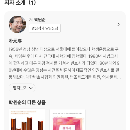
저자 소개
1
이 학교가 자랑스럽다 _ 삼우초등학교
마을에서 배움을 찾다 _ 세월초등학교
학부모, 팔을 걷고 나서다 _ 송산분교
저
박원순
이런 “악독한” 교장이 늘어야 한다 _ 조현초등학교
관심작가 알림신청
3부 따로 또 같이, 학교 밖 아동 청소년 교육공동체
朴元淳
청소년들의 오아시스 _ ‘품’ 청소년문화공동체
1956년 경남 창녕 태생으로 서울대에 들어갔으나 학생운동으로 구
공부하지 마, 놀아! _ ‘청춘’ 청소년교육문화공동체
속, 제명된 후에 다시 단국대 사학과에 입학했다. 1980년 사법고시
산촌유학 1호 _ 고산산촌유학센터
에 합격하고 대구 지검 검사를 거쳐서 변호사가 되었다. 80년대와 9
은평구 대조동 엄마들의 마을 혁명 _ 꿈나무어린이도서관
0년대에 수많은 양심수 사건을 변론하며 대표적인 인권변호사로 활
책은 누구에게나 평등합니다 _ 난곡주민도서관 ‘새숲’
동해왔다. 대한변호사협회 인권위원, 법조제도개혁위원, 역사문제연
삶이 된 공부방 _ 기차길옆작은학교
구소 이사장, 한겨레신문 논설위원, 한국정신대대책협의회 자문위원
펼쳐보기
으로 활동한 것도 그 시대 박 변호사의 발자취이다. 90년대 초반에는
4부 새로운 교육 모델을 찾다
영국 런던대학 정경대학원에서 수학하였으며 이후 미국 하버드법대
박원순
의 다른 상품
교육 문제를 해결할 바람을 일으키자 _ 사교육걱정없는세상
에 객원연구원으로 활동하였다. 1994년부터 참여연대 사무처장
진정 세상을 바꾸려면 평생교육에 나서라 _ 성공회대학교 고병헌 교수
학습과 삶이 일치하는 코뮨 _ 코뮤넷 수유너머
대안대학을 고민하다 _ 풀뿌리사회지기학교