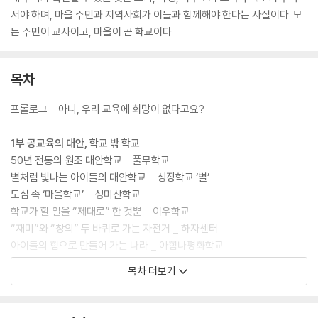
서야 하며, 마을 주민과 지역사회가 이들과 함께해야 한다는 사실이다. 모
든 주민이 교사이고, 마을이 곧 학교이다.
목차
프롤로그 _ 아니, 우리 교육에 희망이 없다고요?
1부 공교육의 대안, 학교 밖 학교
50년 전통의 원조 대안학교 _ 풀무학교
별처럼 빛나는 아이들의 대안학교 _ 성장학교 ‘별’
도심 속 ‘마을학교’ _ 성미산학교
학교가 할 일을 “제대로” 한 것뿐 _ 이우학교
“재미”와 “창의” 두 바퀴로 가는 자전거 _ 하자센터
아이들의 힘으로 만들어 가는 나라 _ 아힘나평화학교
목차 더보기
2부 공교육의 달라졌다, 작은 학교 이야기
숲을 걷고 꽃을 만지는 수업 _ 남한산초등학교
아이들, 선생님, 학부모 모두 신 나는 학교 _ 거산초등학교