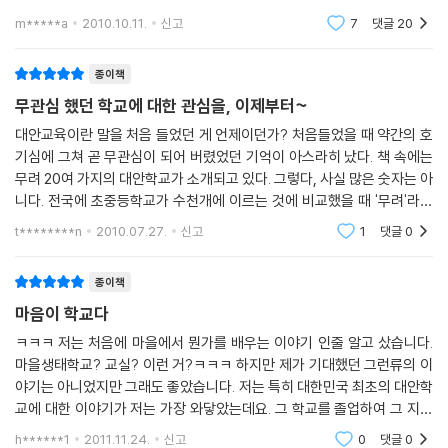
육에 헌신하며 삶의 공동체를 건강하게 가꾸고 있는 사람들을 찾았다. 그
잘한 교육문제는 그때그때 해결해야 하겠지만 교육의 큰 문제는 어느 정도
m*****a
2010.10.11.
신고
7
댓글
20
들이 뿜어내는 아름다운 에너지를 사회에 되돌리고 함께 나누기 위한 기록
해결할 수 있
이 바로 『마을이 학교다』이다. 공교육에서 펼치지 못했던 교육적 실험을
종이책
해 온 대안학교 이야기를 1부 ‘공교육의 대안, 학교 밖 학교’에 담았다. 2부
무관심 했던 학교에 대한 관심을, 이제부터~
‘공교육이 달라졌다, 작은 학교 이야기’에서는 지역 주민들과 함께 공교육
의 장에서 새로운 교육적 실험들을 벌이고 있는 초등학교들을 소개한다. 3
대안교육이란 말을 처음 들었던 게 언제이던가? 처음들었을 때 약간의 호
부 ‘따로 또 같이, 학교 밖 아동 청소년 교육공동체’에는 학교라는 울타리를
기심에 그쳐 곧 무관심이 되어 버렸었던 기억이 아스라히 났다. 책 속에는
무려 20여 가지의 대안학교가 소개되고 있다. 그렇다, 사실 많은 숫자는 아
벗어나 아동 청소년들과 함께 호흡하며 배움과 나눔을 실천하고 있는 아동
니다. 전국에 초중등학교가 수천개에 이르는 것에 비교했을 때 '무려'라는
청소년 교육기관에서 건져 올린 희망을 옮겨 놓았다. 4부 ‘새로운 교육 모
말이 붙을 틈이 없다. 단지 내가 그만큼 대안학교에 대해 무지했었던 것 같
델을 찾다’에서는 아동 청소년 교육 실천을 넘어 새로운 영역에서 다양한
t********n
2010.07.27.
신고
1
댓글
0
다. 과연 이
교육운동을 펼치고 있는 이들과 단체를 만날 수 있다. 이들의 경험을 통해
우리가 확인할 수 있는 것은 교사, 학생, 학부모가 교육 주체로서 우뚝 서야
종이책
하며, 마을 주민과 지역사회가 이들과 함께해야 한다는 사실이다. 모든 주
마음이 학교다
민이 교사이고, 마을이 곧 학교이다.
ㅋㅋㅋ 저는 처음에 마을에서 뭔가를 배우는 이야기 인줄 알고 샀습니다.
마을생태학교? 교실? 이런 거?ㅋㅋㅋ 하지만 제가 기대했던 그런류의 이
야기는 아니었지만 그래도 좋았습니다. 저는 특히 대한민국 최초의 대안학
교에 대한 이야기가 저는 가장 와닿았는데요. 그 학교를 졸업하여 그 지역
에 정착하여 지역에 마을 금고 및 하나의 작은 공동체를 만들어가는 정말
h******1
2011.11.24.
신고
0
댓글
0