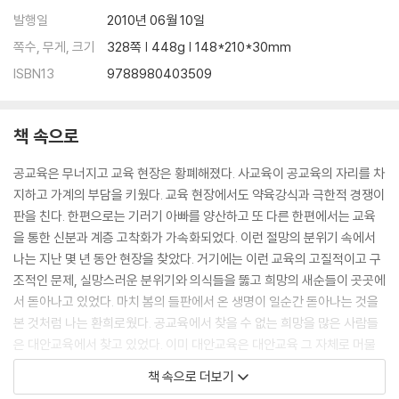
발행일
2010년 06월 10일
쪽수, 무게, 크기
328쪽 | 448g | 148*210*30mm
ISBN13
9788980403509
책 속으로
공교육은 무너지고 교육 현장은 황폐해졌다. 사교육이 공교육의 자리를 차
지하고 가계의 부담을 키웠다. 교육 현장에서도 약육강식과 극한적 경쟁이
판을 친다. 한편으로는 기러기 아빠를 양산하고 또 다른 한편에서는 교육
을 통한 신분과 계층 고착화가 가속화되었다. 이런 절망의 분위기 속에서
나는 지난 몇 년 동안 현장을 찾았다. 거기에는 이런 교육의 고질적이고 구
조적인 문제, 실망스러운 분위기와 의식들을 뚫고 희망의 새순들이 곳곳에
서 돋아나고 있었다. 마치 봄의 들판에서 온 생명이 일순간 돋아나는 것을
본 것처럼 나는 환희로웠다. 공교육에서 찾을 수 없는 희망을 많은 사람들
은 대안교육에서 찾고 있었다. 이미 대안교육은 대안교육 그 자체로 머물
지 않고 서로가 네트워크를 이루고 교육에 큰 변화의 물꼬를 텄다. 그리고
책 속으로 더보기
공교육도 크게 변하고 있었다.