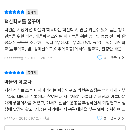
이게 바로
종이책
혁신학교를 꿈꾸며.
박원순 시장이 쓴 마을이 학교다는 혁신학교, 꿈을 키울수 있게 돕는 청소
년들을 위한 터전, 배움에서 소외된 아이들을 위한 공부방 등등 전국에 활
성화 된 곳들을 소개하고 있다. 1부에서는 우리가 많이들 알고 있는 대안학
교(풀무학교, 별, 성미산학교,이우학교등)에서의 참교육, 진정한 배움에
대한것들에 대해 소개하고 있다. 2부는 이제 더이상 갈곳이 없는 무서운 공
b*******g
2011.11.20.
신고
0
댓글
0
교육이 달라
종이책
마을이 학교다
자신 스스로 소셜 디자이너라는 희망연구소 박원순 소장은 우리에게 기부
문화의 대명사로 통한다. 참여연대 사무처장, 아름다운 재단과 아름다운
가게 상임이사를 거쳤고, 21세기 신실학운동을 주창하면서 희망연구소 설
립에 앞장서 왔고, 지금은 지역에서 새로운 대안을 찾는 일에 주력하여 전
국 방방곡곡을 다니면서 해답을 구하고 있다. 『마을이 학교다』라는 책은
k***o
2010.09.12.
신고
0
댓글
0
위기에 놓인