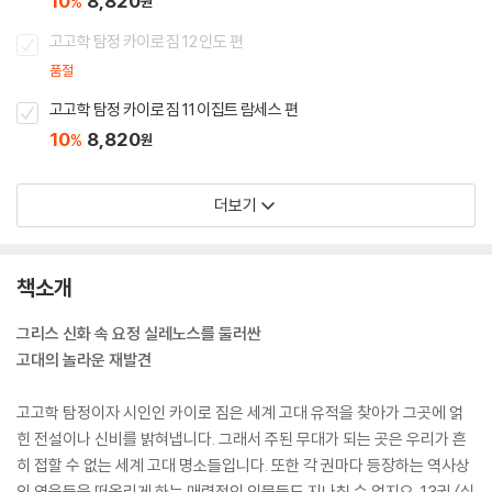
10
8,820
%
원
고고학 탐정 카이로 짐 12 인도 편
품절
고고학 탐정 카이로 짐 11 이집트 람세스 편
10
8,820
%
원
더보기
책소개
그리스 신화 속 요정 실레노스를 둘러싼
고대의 놀라운 재발견
고고학 탐정이자 시인인 카이로 짐은 세계 고대 유적을 찾아가 그곳에 얽
힌 전설이나 신비를 밝혀냅니다. 그래서 주된 무대가 되는 곳은 우리가 흔
히 접할 수 없는 세계 고대 명소들입니다. 또한 각 권마다 등장하는 역사상
의 영웅들을 떠올리게 하는 매력적인 인물들도 지나칠 수 없지요. 13권 〈실