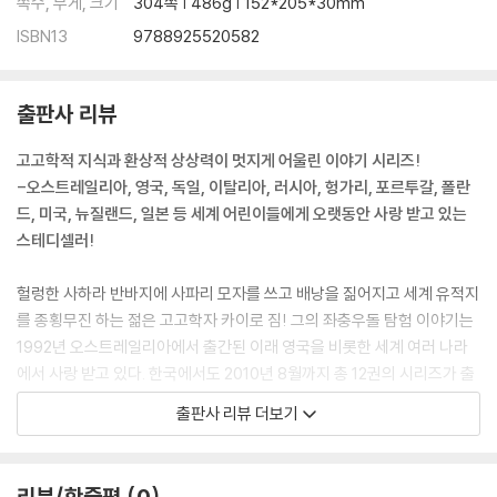
쪽수, 무게, 크기
304쪽 | 486g | 152*205*30mm
ISBN13
9788925520582
출판사 리뷰
고고학적 지식과 환상적 상상력이 멋지게 어울린 이야기 시리즈!
-오스트레일리아, 영국, 독일, 이탈리아, 러시아, 헝가리, 포르투갈, 폴란
드, 미국, 뉴질랜드, 일본 등 세계 어린이들에게 오랫동안 사랑 받고 있는
스테디셀러!
헐렁한 사하라 반바지에 사파리 모자를 쓰고 배낭을 짊어지고 세계 유적지
를 종횡무진 하는 젊은 고고학자 카이로 짐! 그의 좌충우돌 탐험 이야기는
1992년 오스트레일리아에서 출간된 이래 영국을 비롯한 세계 여러 나라
에서 사랑 받고 있다. 한국에서도 2010년 8월까지 총 12권의 시리즈가 출
간되어 많은 사랑을 받아 왔다. 주인공 카이로 짐은 언뜻 보기에는 엉뚱하
출판사 리뷰 더보기
고 미덥지 않아 보이지만, 인디아나 존스보다 더 똑똑하다. 뿐만 아니라 아
직 인정은 받지 못했지만, 주체할 수 없는 시인으로서의 소질을 탐험하면
서 마음껏 발휘한다. 〈고고학 탐정 카이로 짐〉 시리즈는 재미있고 역동적인
리뷰/한줄평
0