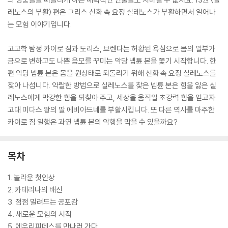
레노스의 부활〉 편은 그리스 신화 속 요정 실레노스가 부활하면서 일어나
는 모험 이야기입니다.
고고학 탐정 카이로 짐과 도리스, 브렌다는 허황된 욕심으로 몸의 일부가
금으로 변하고도 나쁜 음모를 꾸미는 악당 넵튠 본을 쫓기 시작합니다. 한
편 악당 넵튠 본은 몸을 원상태로 되돌리기 위해 신화 속 요정 실레노스를
찾아 나섭니다. 악랄한 방법으로 실레노스를 찾은 넵튠 본은 힘을 잃은 실
레노스에게 막강한 힘을 되찾아 주고, 세상을 움직일 초강력 힘을 얻고자
고대 미다스 왕의 딸 에비아드네를 부활시킵니다. 또 다른 역사를 마주한
카이로 짐 일행은 과연 넵튠 본의 악행을 막을 수 있을까요?
목차
1. 놀라운 첫인상
2. 카테리나의 배신
3. 점점 밀려드는 공포감
4. 새로운 모험의 시작
5. 에우리피데스를 만나러 가다