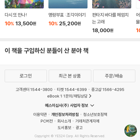
다시 또 만나!
명랑부표 : 조각이야기
판타지 바다를 헤엄치
어
는 고래
물
10
13,500
10
25,200
%
%
원
원
18,000
1
원
이 책을 구입하신 분들이 산 분야 책
로그인
최근 본 상품
주문/배송
고객센터 1544-3800
티켓 1544-6399
중고샵 1566-4295
eBook 1:1문의/채팅상담
예스이십사(주) 사업자 정보
이용약관
개인정보처리방침
청소년보호정책
PC버전
회사소개
거래처관계자께
도서홍보
광고
Copyright © YES24 Corp. All Rights Reserved.