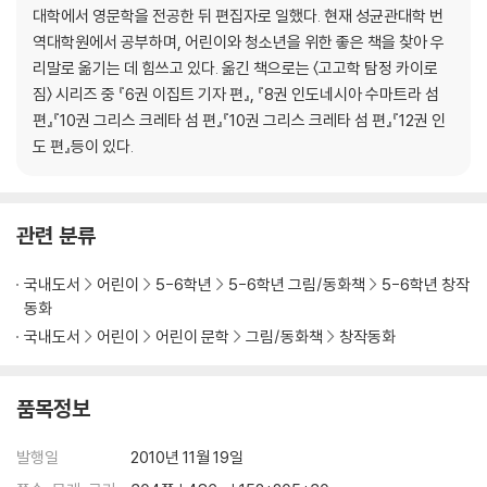
대학에서 영문학을 전공한 뒤 편집자로 일했다. 현재 성균관대학 번
역대학원에서 공부하며, 어린이와 청소년을 위한 좋은 책을 찾아 우
리말로 옮기는 데 힘쓰고 있다. 옮긴 책으로는 〈고고학 탐정 카이로
짐〉 시리즈 중 『6권 이집트 기자 편』, 『8권 인도네시아 수마트라 섬
편』『10권 그리스 크레타 섬 편』『10권 그리스 크레타 섬 편』『12권 인
도 편』등이 있다.
관련 분류
국내도서
어린이
5-6학년
5-6학년 그림/동화책
5-6학년 창작
동화
국내도서
어린이
어린이 문학
그림/동화책
창작동화
품목정보
발행일
2010년 11월 19일