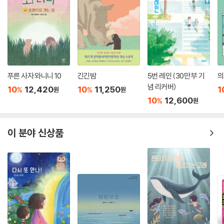
〈고고학 탐정 카이로 짐〉 시리즈는 분명 허구이다. 하지만 각 이야기 속에
는 저자 제프리 맥스키밍의 고고학적 탐험이 생생하게 녹아 있다. 저자는
이집트의 왕들의 계곡에서 일사병에 걸리기도 했고, 이집트 기자 지구 피
라미드의 깊은 내부를 탐험하였으며, 마추픽추의 버려진 도시를 찾아 안데
스 산맥으로 험난한 여행을 떠나기도 했다.
또 4000년 이상의 역사를 지닌 수많은 그리스 사원들을 일일이 방문하
푸른 사자 와니니 10
긴긴밤
5번 레인 (30만 부 기
의
고, 거대한 멕시코 피라미드를 직접 오르기도 했다.
념 리커버)
10
12,420
10
11,250
1
%
%
원
원
〈고고학 탐정 카이로 짐〉 시리즈를 엮기 위해 수많은 모험과 고고학자들을
10
12,600
%
원
만나 인터뷰한 작가의 노력 끝에 독자들은 쉽게 얻을 수 없는 고고학의 정
보와 모험의 세계로 신나는 여행을 떠날 수 있게 된 것이다.
이 분야 신상품