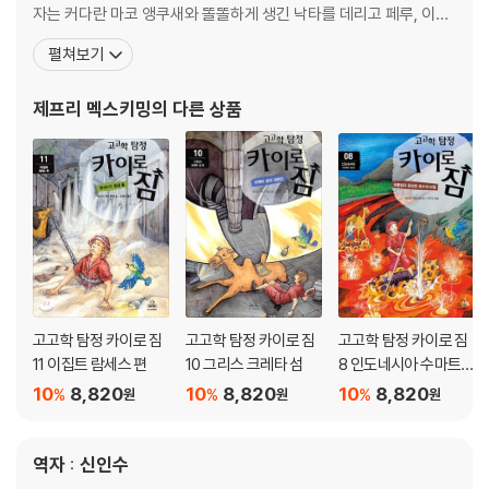
자는 커다란 마코 앵쿠새와 똘똘하게 생긴 낙타를 데리고 페루, 이집
트, 그리스를 비롯한 수많은 나라를 돌아다니며 모험을 했고, 그 모험
펼쳐보기
이야기를 담은 흑백 필름은 맥스키밍을 완전히 사로잡았다. 오랜 세
월을 지나, 맥스키밍은 이집트, 페루, 탄자니아, 그리스, 멕시코, 터
제프리 멕스키밍
의 다른 상품
키, 이탈리아, 싱가포르 등을 여행하며 그들의 정
고고학 탐정 카이로 짐
고고학 탐정 카이로 짐
고고학 탐정 카이로 짐
11 이집트 람세스 편
10 그리스 크레타 섬
8 인도네시아 수마트라
섬
10
8,820
10
8,820
10
8,820
%
%
%
원
원
원
역자 : 신인수