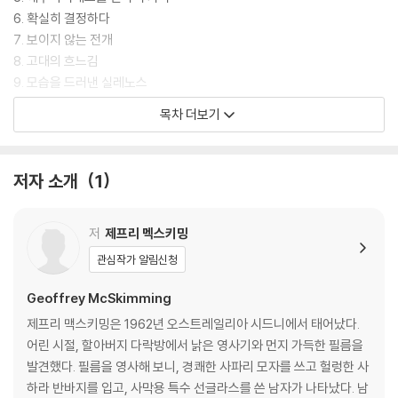
6. 확실히 결정하다
7. 보이지 않는 전개
8. 고대의 흐느김
9. 모습을 드러낸 실레노스
10. 앞으로 다가올 모든 것
목차 더보기
11. 카테리나와의 만남
12. 벽에 새겨진 단어
13. 미다스 왕의 황금
저자 소개
1
14. 최신 기계
15. 문이 활짝 열리다
16. 황금상을 마주하다
저
제프리 멕스키밍
17. 에비아드네를 쫓아……
관심작가 알림신청
18. 더 남아 있는 이야기
19. 가라앉은 에비아드네
Geoffrey McSkimming
20. 파크톨로스 강을 건너며
제프리 맥스키밍은 1962년 오스트레일리아 시드니에서 태어났다.
21. 행복으로 가득 찬 실레노스
어린 시절, 할아버지 다락방에서 낡은 영사기와 먼지 가득한 필름을
발견했다. 필름을 영사해 보니, 경쾌한 사파리 모자를 쓰고 헐렁한 사
옮긴이의 말
하라 반바지를 입고, 사막용 특수 선글라스를 쓴 남자가 나타났다. 남