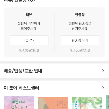
모험 이야기를 통해 세계 여러 나라의 문화, 역사 등에 대한 정보를 자연스
럽게 얻게 해 주는 신 나는 이야기 소설이다.
리뷰
한줄평
저자 제프리 맥스키밍과 카이로 짐의 만남!
첫번째 리뷰어가
첫번째 한줄평을
되어주세요.
남겨주세요.
1962년 오스트레일리아 시드니에서 태어난 저자 제프리 맥스키밍은 어린
시절, 할아버지의 다락방에서 우연히 낡은 영사기와 먼지 가득한 필름을
리뷰 쓰기
한줄평 쓰기
발견하게 된다. 영사한 필름에는 경쾌한 사파리 모자를 쓰고 헐렁한 사하
라 반바지를 입은 남자가 등장했는데, 그 남자가 바로 고고학 탐정 카이로
혜택 및 유의사항
혜택 및 유의사항
짐이었다. 카이로 짐은 커다란 마코 앵무새 도리스와 똘똘하게 생긴 낙타
브렌다와 함께 페루, 이집트, 그리스 , 멕시코 등 수많은 고대 유적지를 돌
아다니며 모험을 했고, 그 모험 이야기에 제프리 맥스키밍은 완전히 매료
배송/반품/교환 안내
된 것이다. 제프리 맥스키밍은 이들의 발자취를 따라 다니기 시작했고, 아
직 살아 있는 유물 학회 회원들을 일일이 만나 인터뷰하며 잊힌 고대 이야
기들을 하나하나 되살리기 시작했다. 이것이 바로 15부작 〈고고학 탐정 카
이 분야 베스트셀러
이로 짐〉 시리즈라는 인기 소설 시리즈가 되었다.
저자의 실제 경험을 바탕으로 한 생생한 모험 이야기!