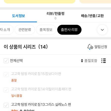
리뷰/한줄평
도서정보
배송/반품/교환
0
자 소개
관련분류
품목정보
출판사 리뷰
이 상품의 시리즈
14
알림신청
전체선택
품절포함
고고학 탐정 카이로 짐 15 캄보디아 편
품절
고고학 탐정 카이로 짐 14 이탈리아 폼페이 편
일시품절
고고학 탐정 카이로 짐 13 그리스 실레노스 편