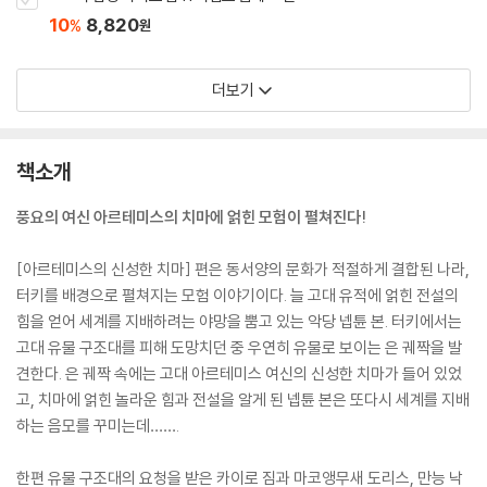
10
8,820
%
원
더보기
책소개
풍요의 여신 아르테미스의 치마에 얽힌 모험이 펼쳐진다!
[아르테미스의 신성한 치마] 편은 동서양의 문화가 적절하게 결합된 나라,
터키를 배경으로 펼쳐지는 모험 이야기이다. 늘 고대 유적에 얽힌 전설의
힘을 얻어 세계를 지배하려는 야망을 뿜고 있는 악당 넵튠 본. 터키에서는
고대 유물 구조대를 피해 도망치던 중 우연히 유물로 보이는 은 궤짝을 발
견한다. 은 궤짝 속에는 고대 아르테미스 여신의 신성한 치마가 들어 있었
고, 치마에 얽힌 놀라운 힘과 전설을 알게 된 넵튠 본은 또다시 세계를 지배
하는 음모를 꾸미는데…….
한편 유물 구조대의 요청을 받은 카이로 짐과 마코앵무새 도리스, 만능 낙