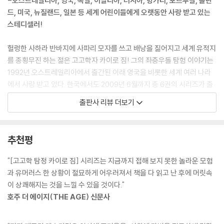
-오스트레일리아, 영국, 독일, 이탈리아, 러시아, 헝가리, 포르투갈, 폴란
[5권-이집트 홍해 편]에서는 고대 사라진 대륙, 아틀란티스에 얽힌 전설
드, 미국, 뉴질랜드, 일본 등 세계 어린이들에게 오랫동안 사랑 받고 있는
과 이집트 파라오 왕의 황금관에 대한 이야기가 절묘하게 어우러져 있다.
스테디셀러!
[6권-이집트 기자 편]에서는 이집트 기자의 장엄한 피라미드와 스핑크스
가 절묘하게 어우러진 고대 어마어마한 유물을 만나게 된다. 가장 고고학
헐렁한 사하라 반바지에 사파리 모자를 쓰고 배낭을 짊어지고 세계 유적지
적이고 역사가 지닌 신비를 마음껏 즐길 수 있는 이야기이다.
를 종횡무진 하는 젊은 고고학자 카이로 짐! 그의 좌충우돌 탐험 이야기는
[7권-터키 편]에서는 그리스 신화의 본고장 터키를 배경으로 풍요의 상징
1992년 오스트레일리아에서 출간된 이래 영국을 비롯한 세계 여러 나라
인 아르테미스 여신의 치마에 얽힌 전설을 쫓아간다. 세계 7대 불가사의
에서 사랑 받고 있다. 한국에서도 2009년 6월까지 총 6권의 시리즈가 출
가운데 하나인 아르테미스 신전이 있는 에페수스 유적지, 요정의 나라 카
간되어 많은 사랑을 받아 왔다. 주인공 카이로 짐은 언뜻 보기에는 엉뚱하
출판사 리뷰 더보기
파도키아, 최대의 지하 도시 카이마클리 등 터키의 역사를 느낄 수 있는 곳
고 미덥지 않아 보이지만, 인디아나 존스보다 더 똑똑하다. 뿐만 아니라 아
들이 이야기와 함께 잘 어우러져 있다.
직 인정은 받지 못했지만, 주체할 수 없는 시인으로서의 소질을 탐험하면
서 마음껏 발휘한다. 『고고학 탐정 카이로 짐』 시리즈는 재미있고 역동적
추천평
인 모험 이야기를 통해 세계 여러 나라의 문화, 역사 등에 대한 정보를 자연
스럽게 얻게 해 주는 신 나는 이야기 소설이다.
"[고고학 탐정 카이로 짐] 시리즈는 지금까지 접해 보지 못한 놀라운 모험
과 유머러스 한 상황이 절묘하게 어우러져서 책을 다 읽고 난 후에 머릿속
저자 제프리 맥스키밍과 카이로 짐의 만남!
이 상쾌해지는 것을 느낄 수 있을 것이다."
1962년 오스트레일리아 시드니에서 태어난 저자 제프리 맥스키밍은 어린
호주 더 에이지(THE AGE) 신문사
시절, 할아버지의 다락방에서 우연히 낡은 영사기와 먼지 가득한 필름을
발견하게 된다. 영사한 필름에는 경쾌한 사파리 모자를 쓰고 헐렁한 사하