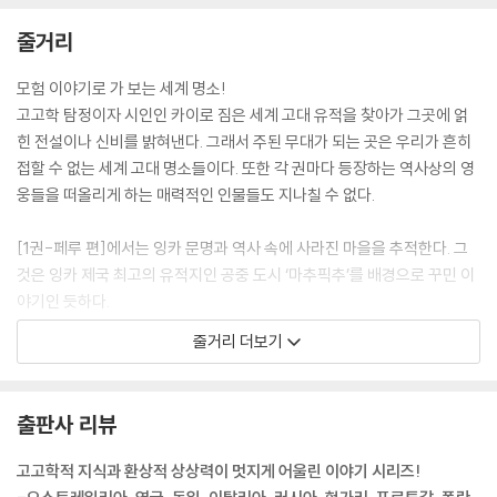
줄거리
모험 이야기로 가 보는 세계 명소!
고고학 탐정이자 시인인 카이로 짐은 세계 고대 유적을 찾아가 그곳에 얽
힌 전설이나 신비를 밝혀낸다. 그래서 주된 무대가 되는 곳은 우리가 흔히
접할 수 없는 세계 고대 명소들이다. 또한 각 권마다 등장하는 역사상의 영
웅들을 떠올리게 하는 매력적인 인물들도 지나칠 수 없다.
[1권-페루 편]에서는 잉카 문명과 역사 속에 사라진 마을을 추적한다. 그
것은 잉카 제국 최고의 유적지인 공중 도시 ‘마추픽추’를 배경으로 꾸민 이
야기인 듯하다.
[2권-이집트 편]에서는 투탕카멘의 무덤이 영국의 어느 고고학자의 끈질
줄거리 더보기
긴 노력으로 발견되었던 것처럼, 카이로 짐의 헌신적인 노력으로 잃어버렸
던 마르테나르텐의 무덤을 찾는 과정을 재치있게 보여 준다.
[3권-그리스 편]에서는 고대 그리스의 유물인 알라바스트론이라는 병에
출판사 리뷰
얽힌 전설을 풀어나가면서 그리스 신화의 신들과 신전이 등장한다.
[4권-멕시코 편]에서는 테오티우아칸, 치첸이트사, 팔렝케, 욱스말 등 고
고고학적 지식과 환상적 상상력이 멋지게 어울린 이야기 시리즈!
대 멕시코의 신비한 유적지가 이야기 속에 자연스럽게 녹아들어 있다.