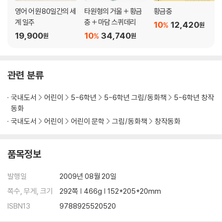
영어 어원 80일간의 세
타원형의 거울 + 황금
황금충
계 일주
충 + 마담 스퀴데리
10
12,420
%
원
19,900
10
34,740
%
원
원
관련 분류
국내도서
어린이
5-6학년
5-6학년 그림/동화책
5-6학년 창작
동화
국내도서
어린이
어린이 문학
그림/동화책
창작동화
품목정보
발행일
2009년 08월 20일
쪽수, 무게, 크기
292쪽 | 466g | 152*205*20mm
ISBN13
9788925520520