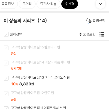
품목정보
줄거리
출판사 리뷰
추천평
이 상품의 시리즈
14
알림신청
전체선택
품절포함
고고학 탐정 카이로 짐 15 캄보디아 편
품절
고고학 탐정 카이로 짐 14 이탈리아 폼페이 편
일시품절
고고학 탐정 카이로 짐 13 그리스 실레노스 편
10
8,820
%
원
고고학 탐정 카이로 짐 12 인도 편
품절
고고학 탐정 카이로 짐 11 이집트 람세스 편