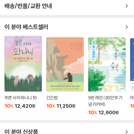
이다.
배송/반품/교환 안내
이 분야 베스트셀러
푸른 사자 와니니 10
긴긴밤
5번 레인 (30만 부 기
마
념 리커버)
10
12,420
10
11,250
1
%
%
원
원
10
12,600
%
원
이 분야 신상품