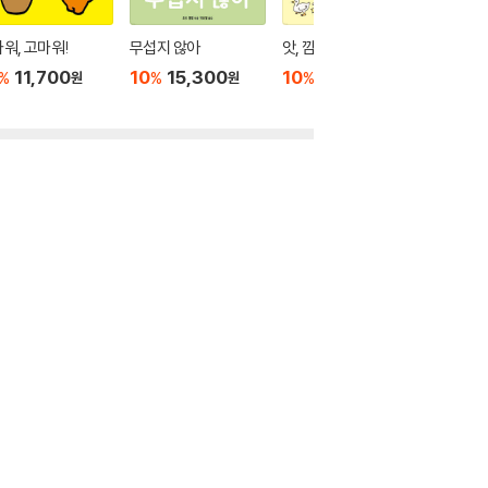
워, 고마워!
무섭지 않아
앗, 깜짝이야!
돌려요 
11,700
10
15,300
10
15,300
10
1
%
%
%
%
원
원
원