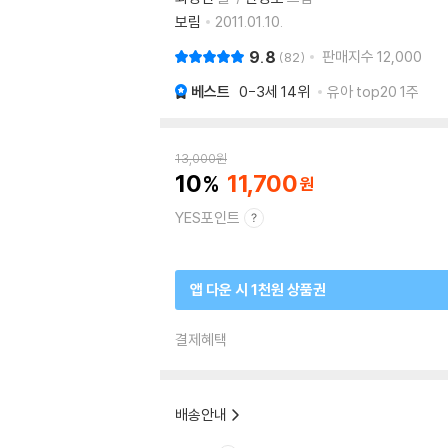
보림
2011.01.10.
9.8
판매지수
12,000
82
베스트
0-3세
14위
유아 top20 1주
13,000
원
10
11,700
YES포인트
앱 다운 시 1천원 상품권
결제혜택
배송안내