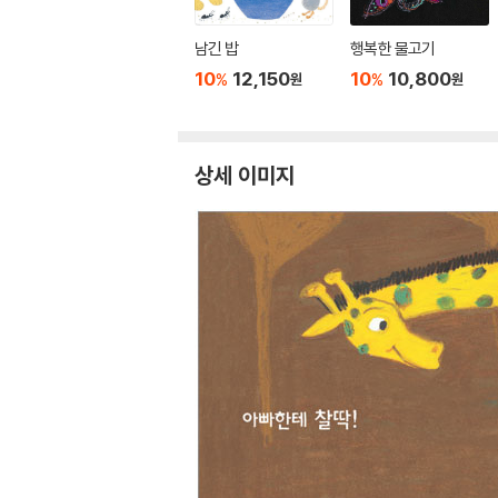
남긴 밥
행복한 물고기
10
12,150
10
10,800
%
%
원
원
상세 이미지