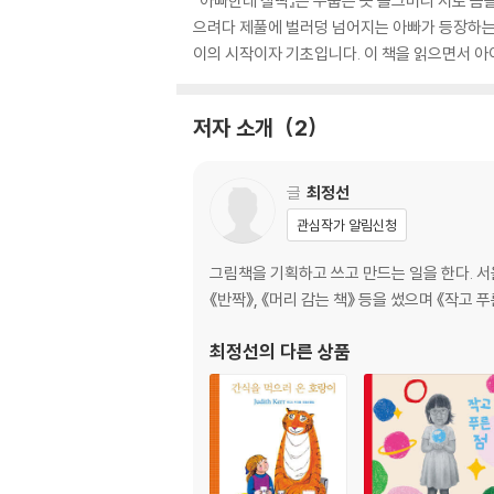
『아빠한테 찰딱』은 수줍은 듯 슬그머니 서로 몸
으려다 제풀에 벌러덩 넘어지는 아빠가 등장하는
이의 시작이자 기초입니다. 이 책을 읽으면서 아
저자 소개
2
글
최정선
관심작가 알림신청
그림책을 기획하고 쓰고 만드는 일을 한다. 서
《반짝》, 《머리 감는 책》 등을 썼으며 《작고 
최정선
의 다른 상품