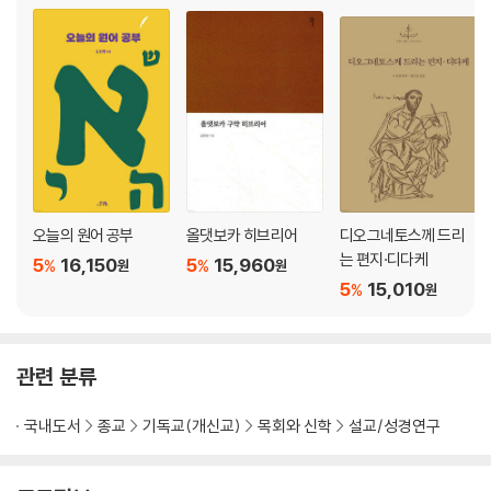
19 _ 검색의 제한·86
20 _ 팝업 복사·102
21 _ 본문 추출 기능·104
PART 05원어 검색과 학습
22 _ 본문에서 자료 이용·108
23 _ 헬라어 히브리어 검색·115
24 _ 문법(형태론)검색·118
25 _ 원어 연구를 위한 도우미·126
오늘의 원어 공부
올댓보카 히브리어
디오그네토스께 드리
는 편지·디다케
5
16,150
5
15,960
%
%
원
원
PART 06통계와 분석, 사본 자료
5
15,010
%
원
26 _ 통계·분석 기능·140
27 _ 본문 분석 도구·146
28 _ 사본 비평 도구·154
관련 분류
PART 07전문 검색(GSE)
국내도서
종교
기독교(개신교)
목회와 신학
설교/성경연구
29 _ GSE 개요·162
30 _ GSE 설정 방법·165