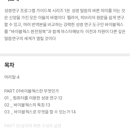
성경연구 프로그램 가이드북 시리즈 1권. 성경 말씀의 바른 의미를 아는 것
은 신앙을 가진 모든 이들의 바램이다. 헬라어, 히브리어 원문을 쉽게 연구
할 수 있고, 여러 번역본을 비교하는 강력한 성경 연구 도구인 바이블웍스
를 “바이블웍스 완전정복”과 함께 마스터해보자. 이전과 차원이 다른 깊은
말씀연구의 세계가 열릴 것이다.
목차
머리말·4
PART 01바이블웍스란 무엇인가
01 _ 컴퓨터를 이용한 성경 연구·12
02 _ 바이블웍스의 특징·13
03 _ 바이블웍스로 무엇을 할 수 있는가·14
PART 02설치와 화면 구성과 설정