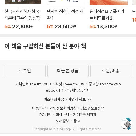
한국조직신학자 향목
맥락이 잡히는 성경 개
원어성경으로 풀어가
도
최윤배 교수의 영성집
관 1
는 베드로서 2
1
5
22,800
5
28,500
5
13,300
%
%
%
원
원
원
이 책을 구입하신 분들이 산 분야 책
로그인
최근 본 상품
주문/배송
고객센터 1544-3800
티켓 1544-6399
중고샵 1566-4295
eBook 1:1문의/채팅상담
예스이십사(주) 사업자 정보
이용약관
개인정보처리방침
청소년보호정책
PC버전
회사소개
거래처관계자께
도서홍보
광고
Copyright © YES24 Corp. All Rights Reserved.
MATOM13