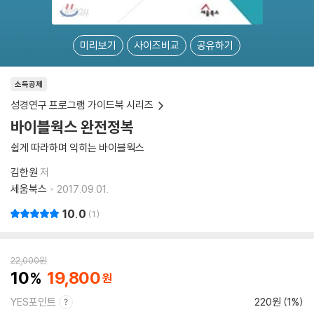
미리보기
사이즈비교
공유하기
소득공제
성경연구 프로그램 가이드북 시리즈
바이블웍스 완전정복
쉽게 따라하며 익히는 바이블웍스
김한원
저
세움북스
2017.09.01.
10.0
1
22,000
원
10
19,800
YES포인트
220원 (1%)