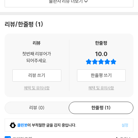
출판사 리뷰 더보기
부록 4. 단축키·242
부록 5. 성경 각권 약어·243
성경 말씀의 바른 의미를 아는 것은 신앙을 가진 모든 이들의 꿈입니다. 헬
부록 6. 바이블웍스 10의 달라진 점·257
라어, 히브리어 원문을 쉽게 연구할 수 있고, 여러 번역본을 비교하는 강력
리뷰/한줄평
1
부록 7. 간략 용어 사전·274
한 성경 연구 도구인 바이블웍스를 “바이블웍스 완전정복”과 함께 마스터
부록 8. 찾아보기·277
해보세요. 이전과 차원이 다른 깊은 말씀연구의 세계가 열릴 것입니다. 영
어를 잘 몰라도, 또 원어가 익숙하지 않아도 “바이블웍스 완전정복”과 함
리뷰
한줄평
께할 수 있습니다.
10.0
첫번째 리뷰어가
저자 김한원
되어주세요.
리뷰 쓰기
한줄평 쓰기
혜택 및 유의사항
혜택 및 유의사항
리뷰
0
한줄평
1
클린봇
이 부적절한 글을 감지 중입니다.
설정