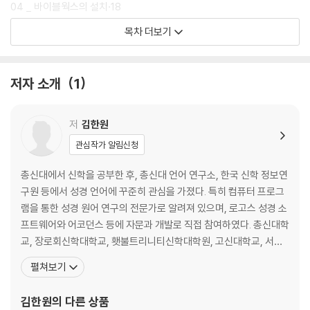
04 _ 바이블웍스의 설치·18
05 _ 화면 구성·21
목차 더보기
06 _ 화면 설정·27
PART 03자료 이동과 비교
저자 소개
1
07 _ 자료, 본문 이동하기·36
08 _ 번역본 선택하기·40
09 _ 번역본 비교하기·46
저
김한원
10 _ 번역본 비교 명령어(d와 p)·50
관심작가 알림신청
11 _ 즐겨 찾기 설정·52
12 _ 대조 성경(Parallel) 명령·57
총신대에서 신학을 공부한 후, 총신대 언어 연구소, 한국 신학 정보연
13 _ 복수의 본문 창 열기·60
구원 등에서 성경 언어에 꾸준히 관심을 가졌다. 특히 컴퓨터 프로그
14 _ 본문 함께 보기·63
램을 통한 성경 원어 연구의 전문가로 알려져 있으며, 로고스 성경 소
15 _ 바이블웍스 복제·66
프트웨어와 어코던스 등에 자문과 개발로 직접 참여하였다. 총신대학
교, 장로회신학대학교, 횃불트리니티신학대학원, 고신대학교, 서울
PART 04검사와 복사, 추출
신학대학교, 감신대학교 등 여러 학교와 아카데미에서 성경 원어와
펼쳐보기
16 _ 분석창 검색·70
관련 프로그램을 강의하고 있다. 현재 하늘샘 교회 담임목사, 총신대
17 _ 마우스를 이용한 검색·74
신학대학원 겸임교수이며, 한국 칠십인번역위원회 위원이다. 저서로
김한원
의 다른 상품
18 _ 명령어 입력 검색·77
『바이블웍스 길라잡이』 (세움북스, 2014); 『성경