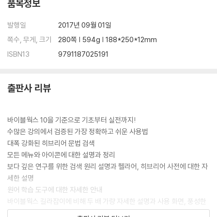
31 _ 검색 엔진의 예·170
품목정보
PART 08참고 자료
발행일
2017년 09월 01일
32 _ 지도·174
쪽수, 무게, 크기
280쪽 | 594g | 188*250*12mm
33 _ 연대표·183
ISBN13
9791187025191
34 _ 이펍(ePub) 도구·186
35 _ 외부 링크 관리자·189
출판사 리뷰
PART 09원리 탐구
원리탐구 1. 검색의 이해·192
원리탐구 2. 자료 탐구·195
바이블웍스 10을 기준으로 기초부터 실전까지!
원리탐구 3. 헬라어 사전·197
수많은 강의에서 검증된 가장 정확하고 쉬운 사용법
원리탐구 4. 히브리어 사전·210
대폭 강화된 히브리어 문법 검색
원리탐구 5. 어떤 번역을 선택할 것인가·216
모든 메뉴와 아이콘에 대한 설명과 정리
보다 깊은 연구를 위한 검색 원리 설명과 헬라어, 히브리어 사전에 대한 자
PART 10부록
세한 설명
부록 1. 아이콘·224
원어 학습 도구에 대한 자세한 안내
부록 2. 성경 역본 약어들·227
바이블웍스 길라잡이에 비해 두 배 가량 자세한 설명과 사용 화면, 풍성한
부록 3. 키보드 입력·236
부록