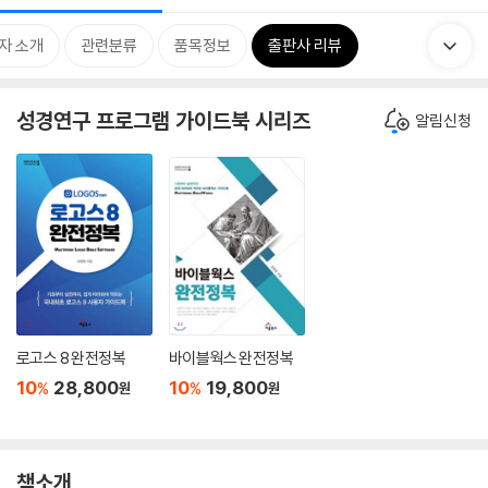
자 소개
관련분류
품목정보
출판사 리뷰
성경연구 프로그램 가이드북 시리즈
알림신청
로고스 8 완전정복
바이블웍스 완전정복
10
28,800
10
19,800
%
%
원
원
책소개