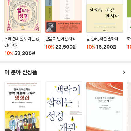
조혜련의 잘 보이는 성
믿음이 넘어진 자리
팀 켈러, 죄를 말하다
하
경이야기
10
22,500
10
16,200
1
%
%
원
원
10
52,200
%
원
이 분야 신상품