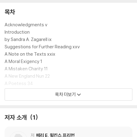
ritative texts enhanced by introductions and notes by disting
uished scholars and contemporary authors, as well as up-to-
목차
date translations by award-winning translators.
Acknowledgments v
Introduction
by Sandra A. Zagarell ix
Suggestions for Further Reading xxv
A Note on the Texts xxix
A Moral Exigency 1
A Mistaken Charity 11
A New England Nun 22
A Poetess 34
Louisa 48
목차 더보기
The Revolt of "Mother" 64
The Jamesons 79
One Good Time 143
저자 소개
1
The Love of Parson Lord 160
The Parrot 194
The Lost Ghost 202
저
메리 E. 윌킨스 프리먼