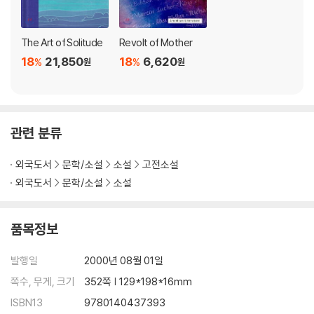
The Art of Solitude
Revolt of Mother
18
21,850
18
6,620
%
%
원
원
관련 분류
외국도서
문학/소설
소설
고전소설
외국도서
문학/소설
소설
품목정보
발행일
2000년 08월 01일
쪽수, 무게, 크기
352쪽 | 129*198*16mm
ISBN13
9780140437393