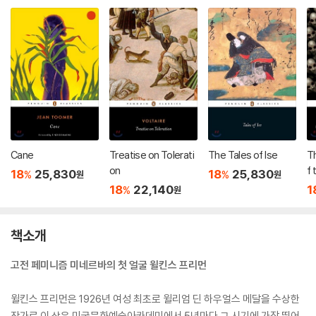
Cane
Treatise on Tolerati
The Tales of Ise
T
on
f 
18
25,830
18
25,830
%
%
원
원
n
18
22,140
1
%
원
S
n
책소개
고전 페미니즘 미네르바의 첫 얼굴 윌킨스 프리먼
윌킨스 프리먼은 1926년 여성 최초로 윌리엄 딘 하우얼스 메달을 수상한
작가로 이 상은 미국문화예술아카데미에서 5년마다 그 시기에 가장 뛰어