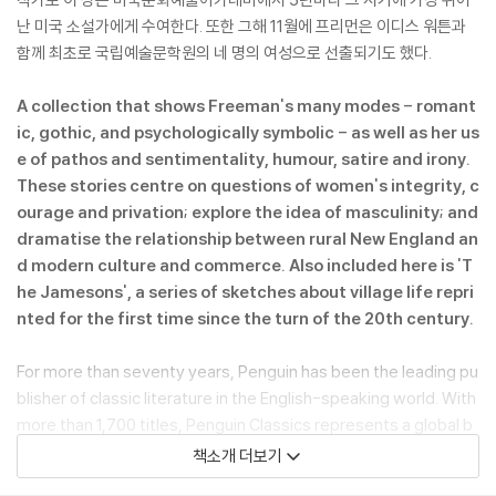
난 미국 소설가에게 수여한다. 또한 그해 11월에 프리먼은 이디스 워튼과
함께 최초로 국립예술문학원의 네 명의 여성으로 선출되기도 했다.
A collection that shows Freeman's many modes - romant
ic, gothic, and psychologically symbolic - as well as her us
e of pathos and sentimentality, humour, satire and irony.
These stories centre on questions of women's integrity, c
ourage and privation; explore the idea of masculinity; and
dramatise the relationship between rural New England an
d modern culture and commerce. Also included here is 'T
he Jamesons', a series of sketches about village life repri
nted for the first time since the turn of the 20th century.
For more than seventy years, Penguin has been the leading pu
blisher of classic literature in the English-speaking world. With
more than 1,700 titles, Penguin Classics represents a global b
ookshelf of the best works throughout history and across ge
책소개 더보기
nres and disciplines. Readers trust the series to provide autho