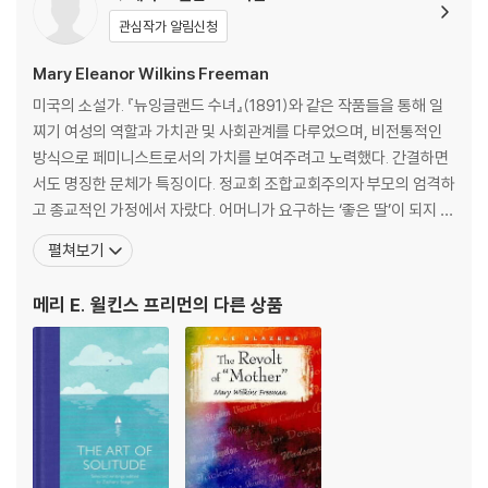
Old Woman Magoun 218
관심작가 알림신청
The Winning Lady 235
Dear Annie 250
Mary Eleanor Wilkins Freeman
The Amethyst Comb 286
미국의 소설가. 『뉴잉글랜드 수녀』(1891)와 같은 작품들을 통해 일
A Retreat to the Goal 300
찌기 여성의 역할과 가치관 및 사회관계를 다루었으며, 비전통적인
Explanatory Notes 319
방식으로 페미니스트로서의 가치를 보여주려고 노력했다. 간결하면
서도 명징한 문체가 특징이다. 정교회 조합교회주의자 부모의 엄격하
고 종교적인 가정에서 자랐다. 어머니가 요구하는 ‘좋은 딸’이 되지 않
기 위해 평생 어머니의 방식에 저항했다. 가난했던 살림에 보태기 위
펼쳐보기
해 십 대 때부터 동화를 썼던 그녀는 이십 대 후반부터 소설을 썼고,
[하퍼스 바자] 등에 글을 발표하며 작가로서 자리매김했다. 그녀는
메리 E. 윌킨스 프리먼
의 다른 상품
평생 서른 권이 넘는 단편집과 소설을 출간했으며