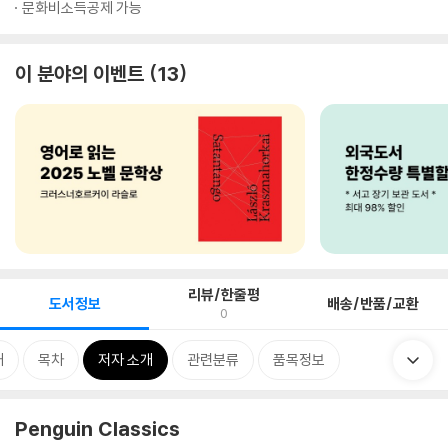
문화비소득공제 가능
이 분야의 이벤트
13
리뷰/한줄평
도서정보
배송/반품/교환
0
개
목차
저자 소개
관련분류
품목정보
Penguin Classics