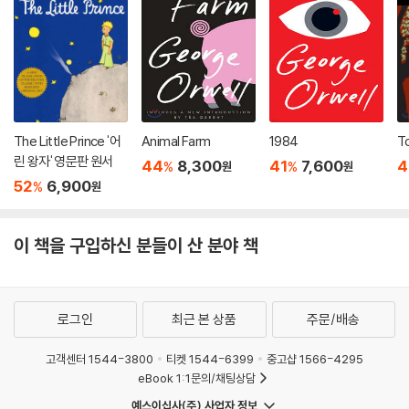
The Little Prince '어
Animal Farm
1984
To
린 왕자' 영문판 원서
44
8,300
41
7,600
4
%
%
원
원
52
6,900
%
원
이 책을 구입하신 분들이 산 분야 책
로그인
최근 본 상품
주문/배송
고객센터 1544-3800
티켓 1544-6399
중고샵 1566-4295
eBook 1:1문의/채팅상담
예스이십사(주) 사업자 정보