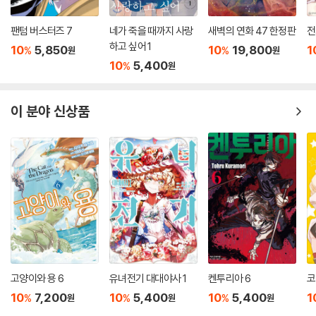
팬텀 버스터즈 7
네가 죽을 때까지 사랑
새벽의 연화 47 한정판
전
하고 싶어 1
10
5,850
10
19,800
1
%
%
원
원
10
5,400
%
원
이 분야 신상품
고양이와 용 6
유녀전기 대대야사 1
켄투리아 6
코
10
7,200
10
5,400
10
5,400
1
%
%
%
원
원
원