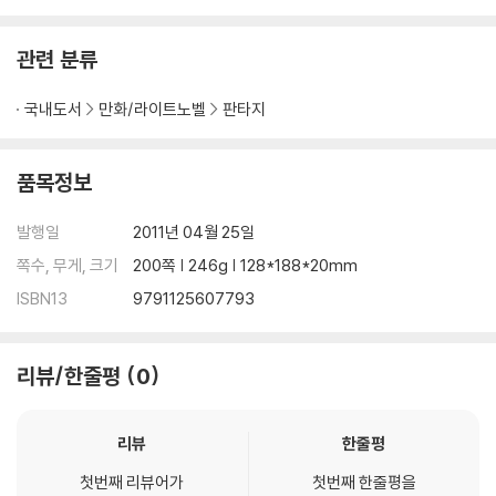
관련 분류
국내도서
만화/라이트노벨
판타지
품목정보
발행일
2011년 04월 25일
쪽수, 무게, 크기
200쪽 | 246g | 128*188*20mm
ISBN13
9791125607793
리뷰/한줄평
0
리뷰
한줄평
첫번째 리뷰어가
첫번째 한줄평을