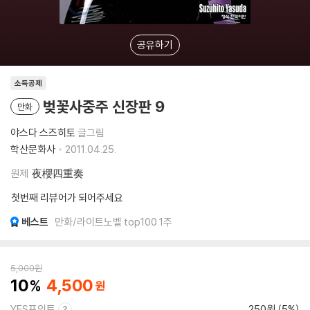
공유하기
소득공제
벚꽃사중주 신장판 9
만화
야스다 스즈히토
글그림
학산문화사
2011.04.25.
원제
夜櫻四重奏
첫번째 리뷰어가 되어주세요
베스트
만화/라이트노벨 top100 1주
5,000
원
10
4,500
YES포인트
250원 (5%)