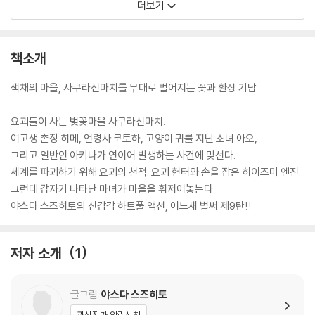
더보기
책소개
색채의 마을, 사쿠라신마치를 무대로 벌어지는 꽃과 환상 기담
요괴들이 사는 벚꽃마을 사쿠라신마치.
여고생 촌장 히메, 언령사 코토하, 고양이 귀를 지닌 소녀 아오,
그리고 일반인 아키나가 연이어 발생하는 사건에 맞선다.
세계를 파괴하기 위해 요괴의 천적. 요괴 헌터와 손을 잡은 히이즈미 엔진.
그런데 갑자기 나타난 마녀가 마을을 휘저어놓는다.
야스다 스즈히토의 신감각 하트풀 액션, 어느새 벌써 제9탄!!
저자 소개
1
글그림
야스다 스즈히토