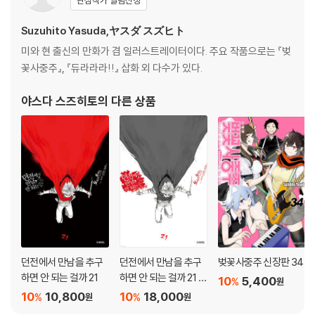
관심작가 알림신청
Suzuhito Yasuda,ヤスダ スズヒト
미와 현 출신의 만화가 겸 일러스트레이터이다. 주요 작품으로는 『벚
꽃사중주』, 『듀라라라!!』 삽화 외 다수가 있다.
야스다 스즈히토
의 다른 상품
던전에서 만남을 추구
던전에서 만남을 추구
벚꽃사중주 신장판 34
하면 안 되는 걸까 21
하면 안 되는 걸까 21 소
10
5,400
%
원
책자 특장판
10
10,800
10
18,000
%
%
원
원