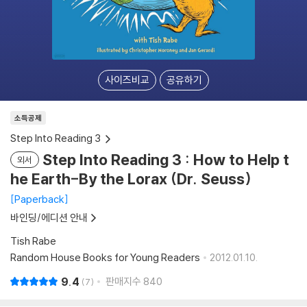
사이즈비교
공유하기
소득공제
Step Into Reading 3
Step Into Reading 3 : How to Help t
외서
he Earth-By the Lorax (Dr. Seuss)
Paperback
바인딩/에디션 안내
Tish Rabe
Random House Books for Young Readers
2012.01.10.
9.4
판매지수
840
7