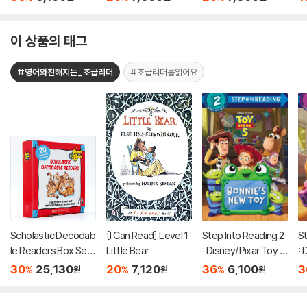
akes Off!
ers)
이 상품의 태그
#영어와친해지는_초급리더
#초급리더를읽어요
Scholastic Decodab
[I Can Read] Level 1 :
Step Into Reading 2
St
le Readers Box Set
Little Bear
: Disney/Pixar Toy S
: 
Level A (StoryPlus
tory 5 : Bonnie's Ne
to
30
25,130
20
7,120
36
6,100
3
%
%
%
원
원
원
QR코드)
w Toy