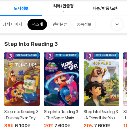
리뷰/한줄평
도서정보
배송/반품/교환
7
상세 이미지
책소개
관련분류
품목정보
Step Into Reading 3
Step Into Reading 3
Step Into Reading 3
Step Into Reading 3
St
: Disney/Pixar Toy S
: The Super Mario G
: A Friend Like You
: 
tory 5 : Team Up!
alaxy Movie: Mario T
(Disney/Pixar Hopp
O.
36
6,100
20
7,600
20
7,600
1
%
%
%
원
원
원