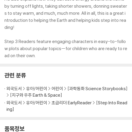
by turning off lights, taking shorter showers, donning sweater
s to stay warm, and much, much more. All in all, this is a great i
ntroduction to helping the Earth and helping kids step into rea
ding!
Step 3 Readers feature engaging characters in easy-to-follo
w plots about popular topics--for children who are ready to re
ad on their own.
관련 분류
외국도서
유아/어린이
어린이
[과학동화 Science Storybooks]
[지구와 우주 Earth & Space]
외국도서
유아/어린이
초급리더 EarlyReader
[Step Into Read
ing]
품목정보