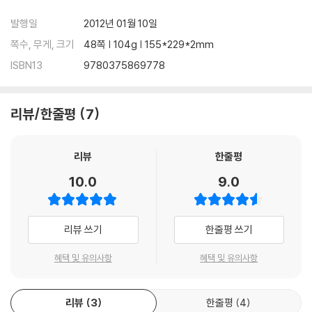
발행일
2012년 01월 10일
쪽수, 무게, 크기
48쪽 | 104g | 155*229*2mm
ISBN13
9780375869778
리뷰/한줄평
7
리뷰
한줄평
10.0
9.0
리뷰 쓰기
한줄평 쓰기
혜택 및 유의사항
혜택 및 유의사항
리뷰
3
한줄평
4