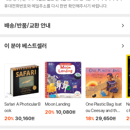
휴대전화번호와 메일주소를 다시 한번 확인해주시기 바랍니다.
배송/반품/교환 안내
이 분야 베스트셀러
Safari: A Photicular B
Moon Landing
One Plastic Bag: Isat
N
ook
ou Ceesay and the
c 
20
10,080
%
원
Recycling Women o
ac
20
30,160
18
29,650
2
%
%
원
원
f the Gambia
Un
Fa