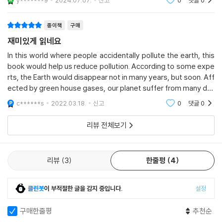
y*******9
2024.07.07.
신고
0
댓글
0
종이책
구매
재미있게 읽네요
In this world where people accidentally pollute the earth, this
book would help us reduce pollution. According to some expe
rts, the Earth would disappear not in many years, but soon. Aff
ected by green house gases, our planet suffer from many diff
icuties. I hope our children will read this book to help our precio
c******s
2022.03.18.
신고
0
댓글
0
us earth.
리뷰 전체보기
리뷰
3
한줄평
4
클린봇
이 부적절한 글을 감지 중입니다.
설정
구매한줄평
추천순