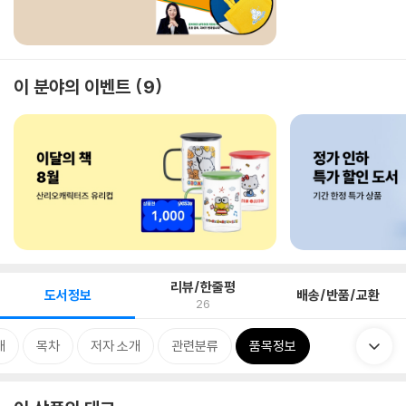
이 분야의 이벤트
9
리뷰/한줄평
도서정보
배송/반품/교환
26
개
목차
저자 소개
관련분류
품목정보