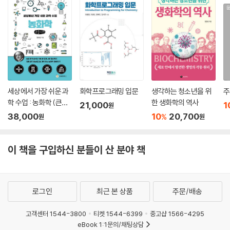
세상에서 가장 쉬운 과
화학프로그래밍 입문
생각하는 청소년을 위
주
학 수업 : 농화학 (큰글
한 생화학의 역사
21,000
1
원
자책)
38,000
10
20,700
%
원
원
이 책을 구입하신 분들이 산 분야 책
로그인
최근 본 상품
주문/배송
고객센터 1544-3800
티켓 1544-6399
중고샵 1566-4295
eBook 1:1문의/채팅상담