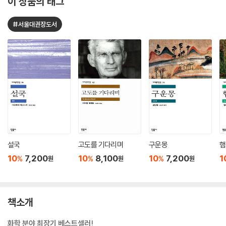
이 상품의 태그
#서울대권장도서
설국
고도를 기다리며
구운몽
햄
10
7,200
10
8,100
10
7,200
1
%
%
%
원
원
원
책소개
화학 분야 최장기 베스트셀러!