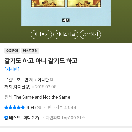
미리보기
사이즈비교
공유하기
소득공제
베스트셀러
같기도 하고 아니 같기도 하고
개정판
로얼드 호프만
저
이덕환
역
까치(까치글방)
2018.02.08.
원서
The Same and Not the Same
9.6
판매지수
4,944
26
베스트
화학
32위
자연과학 top100 61주