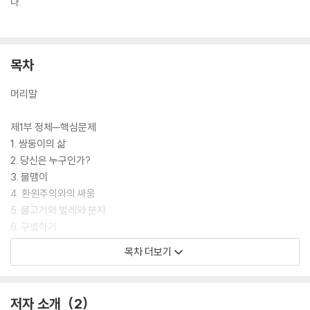
다.
목차
머리말
제1부 정체─핵심문제
1. 쌍둥이의 삶
2. 당신은 누구인가?
3. 물맴이
4. 환원주의와의 싸움
5. 물고기와 벌레와 분자
6. 구별하기
7. 이성질 현상
목차 더보기
8. 똑같은 분자도 있을까?
9. 어둠 속에서의 악수
10. 분자 모방
저자 소개
2
제2부 화학의 표현방법