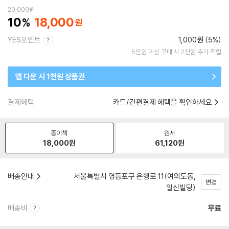
20,000
원
10
18,000
YES포인트
1,000원 (5%)
5만원 이상 구매 시 2천원 추가 적립
앱 다운 시 1천원 상품권
결제혜택
카드/간편결제 혜택을 확인하세요
종이책
원서
18,000
원
61,120
원
배송안내
서울특별시 영등포구 은행로 11(여의도동,
변경
일신빌딩)
배송비
무료