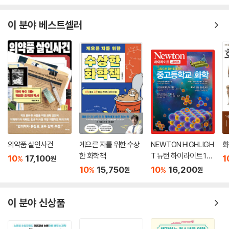
이 분야 베스트셀러
의약품 살인사건
게으른 자를 위한 수상
NEWTON HIGHLIGH
화
한 화학책
T 뉴턴 하이라이트 122
10
17,100
1
%
원
중고등학교 화학
10
15,750
10
16,200
%
%
원
원
이 분야 신상품