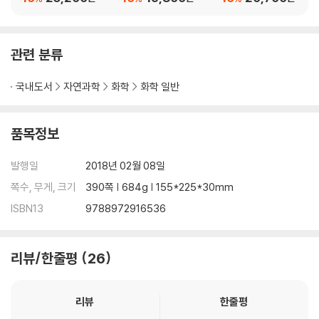
42. 고대 민주주의에서의 과학과 기술
43. 반(反)플라톤주의:과학자(또는 기술자)가 세계를 지배하면 안 되는
이유
관련 분류
44. 환경문제에 대한 대답
45. 화학, 교육 그리고 민주주의
국내도서
자연과학
화학
화학 일반
제9부 이원자 분자의 모험
46. 다양한 모습의 C2
제10부 생동하는 이원성
품목정보
47. 창조는 어려운 일
48. 또다른 이원성
발행일
2018년 02월 08일
49. 악마의 속성
쪽수, 무게, 크기
390쪽 | 684g | 155*225*30mm
50. 긴박하고 생명으로 가득한 화학?
ISBN13
9788972916536
51. 케이론
감사의 글
리뷰/한줄평
26
역자 후기
용어 찾아보기
인명 찾아보기
리뷰
한줄평