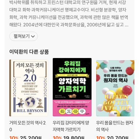
27. 탈리도마이드
박사학위를 취득하고 프린스턴 대학교의 연구원을 거쳐, 현재 서강
28. 과학자의 사회적 책임
대학교 화학·과학커뮤니케이션 명예교수이다. 비선형 분광학, 양자
제5부 도대체 어떻게 일어날까?
화학, 과학 커뮤니케이션을 전공했으며, 과학에 관한 많은 책을 번역
29. 메커니즘
해왔다. 2004년에 대한민국 과학문화상을, 2006년에 닮고 싶고 되
30. 살리에리 증후군
고 싶은 과학기술인상을 수상한 바 있고, 과학기술훈장 웅비장(200
펼쳐보기
31. 정적(靜的)/동적(動的)
8)을 수상했다. 글쓴이의 책들로는 『그림으로 보는 분자세계와 대칭
32. 평형과 섭동(攝動)
성』(한국경제신문, 1996; 번역서), 『같기도 하고 아니 같기도 하고』
이덕환
의 다른 상품
제6부 화학에서의 삶
(까치, 1996; 번역서), 『확실성의 종말:
33. 프리츠 하버
제7부 확실한 마술
34. 촉매!
35. 삼중 해결책
36. 카복시펩티다아제 효소
제8부 가치, 피해 그리고 민주화
37. 티리언 퍼플, 대청, 인디고
38. 화학과 산업
39. 아테네
거의 모든 것의 역사 2.
우리집 강아지에게 양
우리 몸을 만드는 원자
40. 화학의 민주화적 성격
0
자역학 가르치기
의 역사
41. 환경에 대한 관심
10
25,200
10
19,800
10
20,700
%
%
%
원
원
원