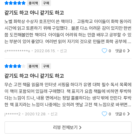
종이책
구매
같기도 하고 아니 같기도 하고
노벨 화학상 수상자 호프만이 쓴 책이다... 고등학교 아이들이 화학 동아리
시간에 읽고 토론하기 위해 구입했다... 물론 다소 어려운 감이 있지만 한번
쯤 도전해볼만한 책이다. 아이들이 어려워 하는 만큼 배우고 공부할 수 있
는 부분이 있어 좋았다. 여러번 읽어 자기의 것으로 만들면 화학 공부에 큰
도움이 될 것 같다. 앞으로 이런 책을 더 많이 구입해야겠다...
c**********u
2022.06.15.
신고
0
댓글
0
종이책
구매
같기도 하고 아니 같기도 하고
무슨 고전 책을 읽을까 인터넷 서핑을 하다가 유명 대학 필수 독서 목록에
이 책이 포함되어 있길래 구매했다. 책 표지가 요즘 책들에 비하면 투박하
다는 느낌이 드나, 내용 면에서는 정말 훌륭하다는 생각 밖에 안든다. 투박
한 책 표지라는 느낌이 나중에는 오히려 옛날 고전 책 느낌으로 바뀌면서
이 책에 대한 인식이 완전히 달라졌다. 내용은 화학에 대해 어느정도 배운
j******2
2020.12.28.
신고
0
댓글
0
수준이면
리뷰 전체보기