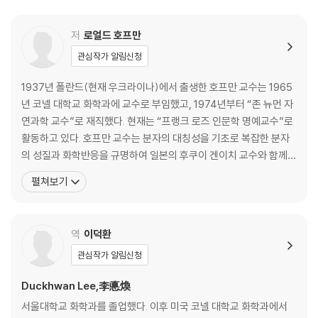
11. 화학논문
12. 화학논문의 역사
저
로얼드 호프만
13. 표면 아래
관심작가 알림신청
14. 화학의 기호언어
15. 분자는 어떤 모습일까?
1937년 폴란드(현재 우크라이나)에서 출생한 호프만 교수는 1965
16. 표현과 현실
년 코넬 대학교 화학과에 교수로 부임했고, 1974년부터 “존 뉴먼 자
17. 발버둥
연과학 교수”로 재직했다. 현재는 “프랭크 로즈 인문학 명예교수”로
18. 이드의 표출
활동하고 있다. 호프만 교수는 분자의 대칭성을 기초로 복잡한 분자
제3부 분자의 합성
의 성질과 화학반응을 규명하여 일본의 후쿠이 겐이치 교수와 함께 1
19. 창조와 발견
981년에 노벨 화학상을 수상했다. 그는 분자의 전자구조에 큰 관심
펼쳐보기
20. 합성 찬가
을 가지고 있어서, 스스로 개발한 확장 휘켈 이론(EHT) 등의 양자화
21. 큐베인과 합성의 예술
학적 계산방법과 정성적인 이론을 이용해서 유기 및 무기 분자는 물
22. 아가니페 분수
론 일차원에서 삼차원에 이르는 고분자 및 고체의
역
이덕환
23. 자연적/비자연적
24. 점심식사
관심작가 알림신청
25. 자연적인 것을 좋아하는 이유
Duckhwan Lee,李悳煥
26. 야누스와 비선형성
제4부 뭔가가 잘못될 때
서울대학교 화학과를 졸업했다. 이후 미국 코넬 대학교 화학과에서