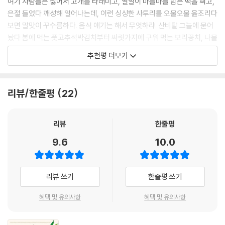
여기 사람들은 싫어서 고개를 타래미고, 쌀알이 마들마들 남은 떡을 찌고,
노랗게 익으면서 꽁치도 함께 익습니다. 한참 지나 싸릿가지가 타면서 구
은절 들었다 깨성해 일어나는데, 이런 싱싱한 사투리를 오물오물 읊조리다
수한 향이 꽁치에 배어들어 맛있는 꽁치구이가 됩니다. 싸릿가지가 타면
보면 말맛이 꾸수름하다. 음식 얘기는 해서 무엇하랴. 산비탈 그늘에 묻어
새 가지로 바꿔서 올립니다. 참깨를 볶는 냄새보다 더 고소하면서도 구수
놨다 봄에 먹는 풋고추석박김치부터 싸릿가지에 구워 먹는 보리꽁치, 나물
한 냄새가 멀리까지 퍼져 나갑니다. 이웃집 고양이도 ‘양옹’ 하며 ㅤㅏㄹ려오
밥에 나물 반찬, 생떡을 넣은 미역국에 파란콩 순두부까지 온갖 그리운 음
추천평 더보기
고 개도 쫓아옵니다.
식들이 깨 쏟아지듯 나온다. 그러니 이제 산에서 나물 한 다래끼 캐고 밭에
“이놈들아, 우리도 아직 밥 안 먹었다. 기다려라.”
서 팔뚝만 한 강냉이 따고 강에서 고기 잡아 어죽 끓여 먹는, 자연이 곧 밥
---「할머니의 누에 사랑_보리꽁치」중에서
상인 큰어두니골 작은어두니골로 함께 떠날 일만 남았다.
리뷰/한줄평
22
- 권여선 (소설가)
종만이 아버지는 노끈을 꼬면서 총각무 동치미를 세 개씩 드셨습니다. 살
얼음이 동동 뜨는 큰 대접에 풋고추와 총각무가 든 동치미 그릇은 보기만
리뷰
한줄평
이런 게 오리지널 ‘먹방’ 아닐까요?
해도 침이 넘어가게 맛있어 보입니ㅏ. 종만이 아버지는 얼음이 조금 녹은
사람들은 ‘먹방’ 예능을 좋아합니다. 화려한 요리의 비주얼과 출연자들의
9.6
10.0
다음에 국물을 벌컥벌컥 세 번 마시면서 “아, 시원타.” 하십니다. 한참 노끈
탄사가 보는 사람의 시각 청각과 함께 미각을 자극하지요. 제 직업은 드라
을 비벼 꼬다가 총각무를 손에 들고 베어 드십니다. 종만이 아버지가 국물
마 PD지만, 저는 TV 시청보다 독서를 더 즐깁니다. 똑같은 이야기라도 영
을 마실 때마다 우리는 침을 꿀꺽 삼킵니다.
상으로 보는 것보다 활자를 통해 머릿속에 그리는 게 훨씬 더 재미나요. 글
리뷰 쓰기
한줄평 쓰기
“아저씨, 맛있어요?”
자가 만들어내는 상상력에는 한계가 없거든요.
“아니다, 씨굽다.”
혜택 및 유의사항
혜택 및 유의사항
『강원도의 맛』을 읽는 내내, 감각의 향연이 펼쳐집니다. 어린 시절 시골 풍
“맛있어 보이는데요.”
경이 생생하게 눈앞에 그려져요. 어머니가 고시랑고시랑 들려주는 정겨운
“아니다, 속이 안 좋아서 약으로 먹는다.”
수다가 귓전을 울리고요. 책장을 넘기다보면 어느새 입안에는 군침이 가득