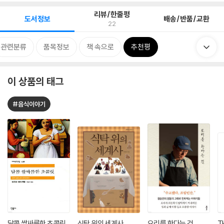
리뷰/한줄평
도서정보
배송/반품/교환
22
관련분류
품목정보
책 속으로
추천평
이 상품의 태그
#음식이야기
달콤 쌉싸름한 초콜릿
식탁 위의 세계사
요리를 한다는 것
T