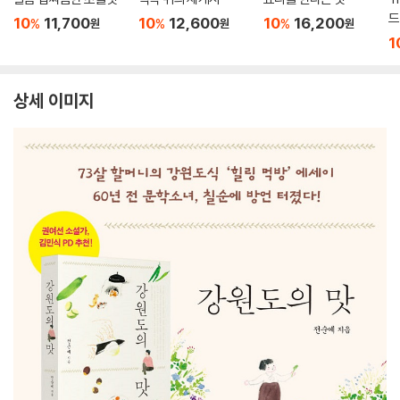
드
10
11,700
10
12,600
10
16,200
%
%
%
원
원
원
1
상세 이미지