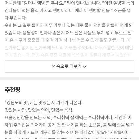
머니한테 “할머니 옘병 좀 주세요.” 말이 헛나갔습니다. “이런 옘병할 놈의
간나들이 먹는 음식 가지고 옘병이라니. 예라 이 옘병할 년들.” 소금을 냅
둘은 구덩이 파고 여덟은 등 두드리는 거 ‥꽁맨두 253
다 뿌립니다.
한바가지 할머니의 마지막 감자떡 ‥나이떡 258
수희는 그 길로 돌아와 아무 가루나 있는 대로 풀어 전병을 만들어 먹게 되
메밀로 만들어 콧등 치던 어머니 음식 ‥꼴두국수 264
었습니다. 융통성이 얼마나 좋은지 어느 날은 나물도 무쳐 넣고 두르르 말
김장 날, 속을 데우기 위해 먹는 죽 ‥배추 밑동죽 268
아 온 식구가 출출할 때 오며 가며 하나씩 먹을 수 있게 잘도 만듭니다. 메
평생에 한번은 실컷 먹어보자 ‥굴비구이 273
밀가루는 없지만 밀가루에 도토리 가루를 섞었더니 까무스름한 것이 메밀
혼자 있을 새가 없는 일교 어머니 ‥메밀 적 277
전병 같습니다. 전병 속은 무츨 채칼에 쓱쓱 밀어 얼큰하게 무쳐 넣었습니
억부 어머니가 마음대로 먹을 수 있는 양식 ‥미꾸리탕 286
다. 생채가 아삭아삭 씹히는 맛이 괜찮습니다.
고기는 눈 닦고 보아도 보이지 않습니다 ‥밀만두 295
책 속으로 더보기
---「노래자랑에 노란 원피스를 입고 나간 수희_전병」중에서
내 언제 한번 먹게 해주꾸마 ‥총각무 동치미 302
그해 겨울은 고소했네 ‥잣죽 307
누에 수매 날은 꽁치를 두어 드럼(두름) 사다가 꽁치 잔치를 합니다. 한 드
촌스런 나물을 먹고 가는 대화 할머니 ‥콩비지밥 311
추천평
럼은 스무 마리인데, 비료 포대로 싸고 새끼줄로 묶어서 사 가지고 옵니다.
어메는 어디 가고 언나들끼리 쌀을 빻나 ‥절편 316
보리가 날 때쯤 나오는 꽁치는 ‘보리꽁치’라 하여 특별히 더 맛이 있었습니
고추는 머리 쪽을 들고 먹어야 한다 ‥콩죽과 고추 장아찌 321
『강원도의 맛』에는 맛있는 세 가지가 나온다.
다.
대보름에 처녀들은 밤새 노래합니다 ‥찰밥 326
맛있는 사람, 맛있는 언어, 맛있는 음식.
해가 중천에 있을 때부터 저녁 준비를 합니다. 마당에 멍석을 깔고 화롯불
백사를 잡았다고 소문냅시다 ‥감기약 331
요술양념장을 만드는 새댁, 수리취떡 잘 해먹는 수리취떡이네, 시간이 아
을 준비하고 싸릿가지도 준비합니다. (……) 상추와 배추 속고갱이 쌈도 준
60년 만에 자유의 몸이 되다 ‥팥죽 336
까워 주먹밥을 먹어가며 공기 천 판 내기를 하는 소년들, 돌 밑에 손을 넣고
비해서 상을 차려놓고, 화롯불에 굼벙쇠를 올려 그 위에 싸릿가지를 총총
작가의 말 346
눈을 하얗게 치뜨며 개구리를 잡는 소녀 등 하나같이 맛깔난 사람들이다.
히 놓고, 미리 씻어서 소금을 뿌려놓은 꽁치를 올려 굽습니다. 싸릿가지가