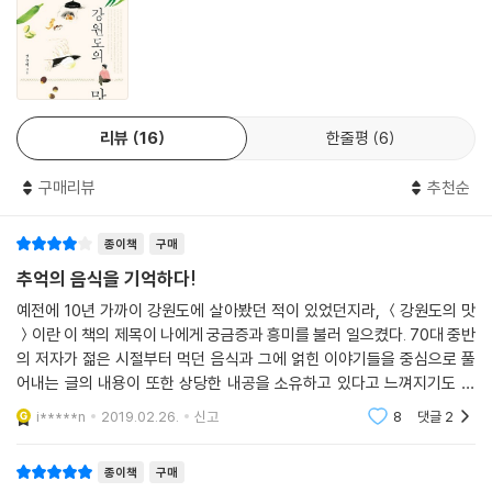
총각무 동치미를 얻어먹으려고 점심때가 되어도 집에 오지 않고 있었습니
고입니다. 이런 게 오리지널 ‘먹방’ 아닐까요.
다. 그런데 점심때 나온 동치미는 총각무 동치미가 아니고 큰 무로 만든 동
마을 사람들과 음식과 정을 나누는 대목에서 고향의 풍경을 다시 만납니
치미를 썰어 물을 탄 것이었습니다. 점심을 먹지 않고 일어서 왔습니다. 집
다. 손주에게 옛이야기 들려주듯 흥겨운 수다를 풀어주시는 어머니 덕에
에 와서 어머니한테 “우리 집은 왜 총각무 동치미가 없느냐”고 하니 그거
책장을 넘기다 말고 문득 추억에 젖어봅니다. 나이 70에 글 쓰는 재미를 알
별로 맛이 없어서 하지 않는다고, 언젠가 했는데 잘 먹지 않아서 소를 줬다
아버린 작가님 덕분에 오감충족 시간여행을 떠날 수 있어 행복합니다.
고 합니다.
리뷰
16
한줄평
6
---「내 언제 한번 먹게 해주꾸마_총각무 동치미」중에서
- 김민식 (MBC PD)
구매리뷰
추천순
병인네 진풀(음력 7월에 썰어 발효시켜 다음해 거름으로 쓰기 위해 베는
풀) 하는 날입니다.
종이책
구매
병인이 어머니는 병인이의 친구를 가만히 뒤란으로 불러 술독에서 구디기
추억의 음식을 기억하다!
(쌀알이 구더기 같이 생겼다고 하는 말)가 동동 뜨는 동동주를 한 대접 퍼
예전에 10년 가까이 강원도에 살아봤던 적이 있었던지라, ＜강원도의 맛
주면서 “오늘 자네만 믿네.” 하십니다. 여간해서 먹어볼 수 없는 귀한 동동
＞이란 이 책의 제목이 나에게 궁금증과 흥미를 불러 일으켰다. 70대 중반
주입니다. 노리끼리하면서도 맑고 투명한 색깔에 쌀알이 동동 뜹니다. 이
의 저자가 젊은 시절부터 먹던 음식과 그에 얽힌 이야기들을 중심으로 풀
렇게 많은 동동주를 먹어보기는 난생처음입니다.
어내는 글의 내용이 또한 상당한 내공을 소유하고 있다고 느껴지기도 했
동동주 한 대접을 벌컥벌컥 마시고 나니 돼지고기 한 점을 새우젓에 찍어
다. 저자는 어린 시절 소설가를 꿈꾸었지만 이루지 못하고, 60살이 넘어서
i*****n
2019.02.26.
신고
8
댓글
2
줍니다. 달착지근한 것이 아주 입에 짝 붙는 맛입니다. 기분이 날아갈 것 같
부터 글을 쓰기 시작
습니다. (……) 그 귀한 동동주를 “자네만 믿는다”며 큰 대접으로 하나 아
종이책
구매
낌없이 퍼주시다니. 병인이 어머니가 고마워서 열심히 진풀을 베어 나릅니