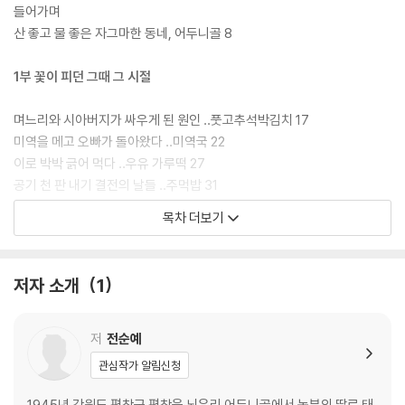
물 이야기 들을 작가는 집요하게 기억하고 써냈다. “평생 마음으로 생각으
들어가며
로 써온” 이야기이기 때문이다.
산 좋고 물 좋은 자그마한 동네, 어두니골 8
1부 꽃이 피던 그때 그 시절
며느리와 시아버지가 싸우게 된 원인 ‥풋고추석박김치 17
미역을 메고 오빠가 돌아왔다 ‥미역국 22
이로 박박 긁어 먹다 ‥우유 가루떡 27
공기 천 판 내기 결전의 날들 ‥주먹밥 31
보솔산 수리취 누가 다 뜯어갈까? ‥수리취떡 36
목차 더보기
할머니의 누에 사랑 ‥꽁치구이 41
멀리까지 나물 뜯으러 가는 날 ‥곤드레밥 46
전나무 잎으로 살아난 팔불출 할아버지 ‥전나무 물 52
저자 소개
1
나물 한 다래끼와 바꿔 먹는다 ‥요술양념장 57
아이가 계란을 깨뜨려도 좋다 ‥계란찜 62
고기 맛이 나는 맛있는 가루 ‥미원국 66
저
전순예
산에서 나는 으뜸가는 자연 간식 ‥송기 70
관심작가 알림신청
신랑이 제대하기 전에 한글을 배우자 ‥삶은 감자 75
1945년 강원도 평창군 평창읍 뇌운리 어두니골에서 농부의 딸로 태