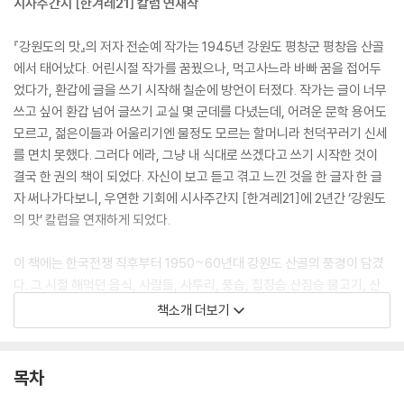
시사주간지 [한겨레21] 칼럼 연재작
『강원도의 맛』의 저자 전순예 작가는 1945년 강원도 평창군 평창읍 산골
에서 태어났다. 어린시절 작가를 꿈꿨으나, 먹고사느라 바빠 꿈을 접어두
었다가, 환갑에 글을 쓰기 시작해 칠순에 방언이 터졌다. 작가는 글이 너무
쓰고 싶어 환갑 넘어 글쓰기 교실 몇 군데를 다녔는데, 어려운 문학 용어도
모르고, 젊은이들과 어울리기엔 물정도 모르는 할머니라 천덕꾸러기 신세
를 면치 못했다. 그러다 에라, 그냥 내 식대로 쓰겠다고 쓰기 시작한 것이
결국 한 권의 책이 되었다. 자신이 보고 듣고 겪고 느낀 것을 한 글자 한 글
자 써나가다보니, 우연한 기회에 시사주간지 [한겨레21]에 2년간 ‘강원도
의 맛’ 칼럽을 연재하게 되었다.
이 책에는 한국전쟁 직후부터 1950~60년대 강원도 산골의 풍경이 담겼
다. 그 시절 해먹던 음식, 사람들, 사투리, 풍습, 집징슴 산짐승 물고기, 산
의 나무와 나물, 논과 밭의 작물들을 비롯한 자연 환경이 어우러져 이야기
책소개 더보기
를 만들어간다. 작은 재료도 아껴 풍성히 차리고 골고루 나누던 음식, 굶는
사람 딱한 사람 챙기던 밥, 이웃집 고양이도 잊지 않고 챙기며 ‘같이 살
자’는 살뜰한 마음, 그것이 강원도의 맛이다. 큰 사건이 없어 역사에도 기록
목차
될 일 없는 작은 동네에서 어우러져 먹고살아간 이야기, 조그만 동물과 식