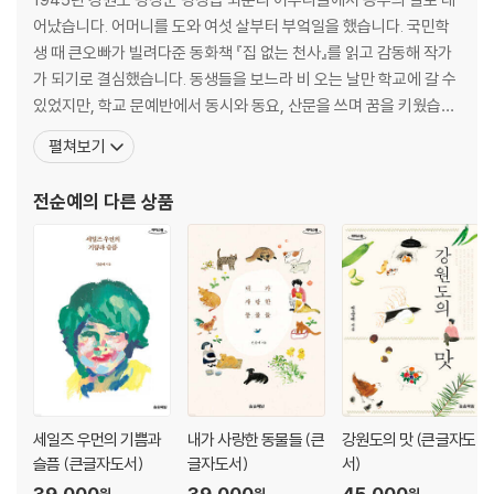
2부 동네 사람들과 함께 살아가다
어났습니다. 어머니를 도와 여섯 살부터 부엌일을 했습니다. 국민학
생 때 큰오빠가 빌려다준 동화책 『집 없는 천사』를 읽고 감동해 작가
옥선이네 집에서 퉁소 소리를 듣다 ‥강냉이냉죽 85
가 되기로 결심했습니다. 동생들을 보느라 비 오는 날만 학교에 갈 수
탄탄하고 씩씩하게 자란 찐돌이네 아이들 ‥개구리구이 90
있었지만, 학교 문예반에서 동시와 동요, 산문을 쓰며 꿈을 키웠습니
쌀보다 옥수수가 맛나네 ‥풋강냉이기정 95
다. 하지만 꿈은 꿈으로 남겨둔 채 결혼을 하고 아이를 낳고 서울에 올
펼쳐보기
삼복더위에 여자들끼리 가는 피서 ‥생떡 미역국 100
라와 먹고살기 위해 사고파는 일을 열심히 했습니다. 환갑이 되어 평
낮에도 맘 놓고 수영할 수 있는 옷 ‥고얏국 105
생 마음속에 간직한 작가의 꿈을 이루기 위해 다시 글을 쓰기 시작했
전순예
의 다른 상품
아침에 따서 바로 요리해 먹다 ‥첫물 고추무침 110
습니다. 지은 책으로 강원도 산골에서
옥자는 많이 컸습니다 ‥삶은 강냉이 114
영철이 아부지, 왜 호박잎을 안 먹어유? ‥호박잎쌈 122
삼치라우 여울물을 타고 온 아이들 ‥골뱅이죽 126
빠지직 빠지직 가재 씹는 소리 ‥가재죽 131
동네에서 큰 솥단지째 끓여 먹던 죽 ‥어죽 135
천렵꾼들이 모였습니다 ‥쏘가리 회 140
어렵게 수확한 보리를 타작할 때 ‥보리밥 147
꼬투리를 하나하나 까야 한다 ‥파란콩 순두부 153
세일즈 우먼의 기쁨과
내가 사랑한 동물들 (큰
강원도의 맛 (큰글자도
마낙쟁이가 된 큰오빠와 작은오빠 ‥장어죽 161
슬픔 (큰글자도서)
글자도서)
서)
39,000
39,000
45,000