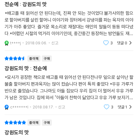
다. 잘 자라서 거름이 될 만한 풀을 골라 힘에 버거울 만큼씩 져 나릅니다.
전순예 : 강원도의 맛
너나 할 것 없이 다들 산더미같이 많이 지고 다닙니다. (……) 모두 고된 하
*배고플 때 읽어선 안 된다는데, 진짜 안 되는 것이었다.불가사의한 힘으
루였지만 기분 좋게 병인이네 집을 나섰습니다. 이제 삼거리에서 헤어져야
로 할아버지를 살린 할머니 이야기와 장터에서 강냉이를 파는 옥자의 이야
합니다. 그런데 왠지 모두 쭈뼛거리며 가지 않고 할 얘기가 있는 것 같습니
기가 아주 좋았다. 즐거운 목소리로 재잘대는 애인의 말들이 둥둥 떠다녔
다. 한 친구가 말을 꺼냈습니다.
다.*어렵던 시절의 먹거리 이야기인데, 중간중간 등장하는 방언들도 재밌
“오늘 아침에 일찍 병인이네 집에 갔는데 병인이 어머니가 나를 뒤란으로
게 읽힌다.내가 아는 단어들이 얼마나 나오는지, 엄마도 알고 있는지 확인
t****j
2018.09.06.
신고
3
댓글
0
해보면서 잘 읽었
불러 술독에서 구디기가 동동 뜨는 동동주를 한 대접 퍼주시면서 오늘 자
네만 믿는다는 거여. 안주도 돼지고기를 새우젓에 찍어주지 않나. 그러니
종이책
구매
내가 일을 소홀히 할 수가 없어 열심히 했지.”
강원도의 맛 : 전순예
옆에 있던 친구도 병인이 어머니가 눈을 끔적하기에 따라갔더니 동동주를
주면서 “자네만 믿네.” 해서 열심히 했답니ㅏ. 한 친구는 여럿이 있을 적에
*묘사가 굉장한 책으로 배고플 때 읽어선 안 된다전나무 잎으로 살아난 팔
불출 할아버지 편과옥자는 많이 컸습니다 편이 특히 좋았다 *우유 가루가
옆구리를 꾹 찌르면서 오라 하기에 갔더니 동동주를 주면서 “자네만 믿
반으로 줄었습니다. 그나마도 아들 집보다 우리 집이 더 멀어서 우유 가루
네.” 했답니다. 한 명도 동동주를 얻어먹지 못한 친구가 없습니다.
가 남은 것입니다. 집에 와서 "아들이 찬학이 닮았다고 우유 가루 보자기를
---「오늘 자네만 믿네_동동주」중에서
걷어차서 조금뿐이 남지 않았다"고 엉엉 울었습니다. 할머니가 "괜찮다. 그
c*******l
2018.08.17.
신고
3
댓글
1
놈들이 아를
종이책
구매
강원도의 맛