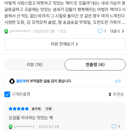
이렇게 사랑스럽고 따뜻하고 맛있는 책이 또 있을까?읽는 내내 가슴이 몽
글몽글하고 코끝에는 맛있는 냄새가 감돌아 행복해지는 마법의 책이다.시
골에서 산 적도 없는데 마치 그 시절로 돌아간 것 같은 향수 마저 느껴진다.
시원한 도랑, 김 모락모락 솥밥, 땀 송글송글 부엌일, 도란도란 가족이 모
여 콩 까기 등 눈앞에 생생하게 그려진다.특별히 화려한 음식은 없지만 소
y********7
2022.07.28.
신고
1
댓글
0
박하고 정성이
리뷰 전체보기
리뷰
16
한줄평
6
클린봇
이 부적절한 글을 감지 중입니다.
설정
구매한줄평
추천순
종이책
구매
오감을 자극하는 맛있는 책
y********7
2022.07.28.
1