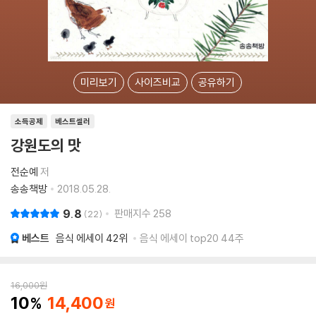
미리보기
사이즈비교
공유하기
소득공제
베스트셀러
강원도의 맛
전순예
저
송송책방
2018.05.28.
9.8
판매지수
258
22
베스트
음식 에세이
42위
음식 에세이 top20 44주
16,000
원
10
14,400