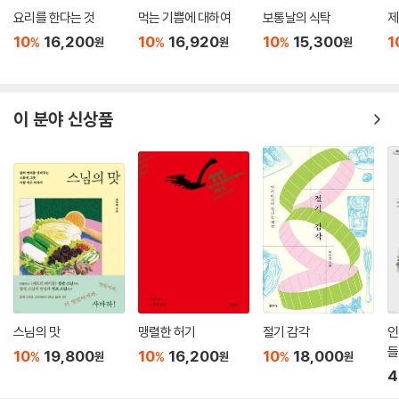
요리를 한다는 것
먹는 기쁨에 대하여
보통날의 식탁
제
10
16,200
10
16,920
10
15,300
1
%
%
%
원
원
원
이 분야 신상품
스님의 맛
맹렬한 허기
절기 감각
인
들
10
19,800
10
16,200
10
18,000
%
%
%
원
원
원
4