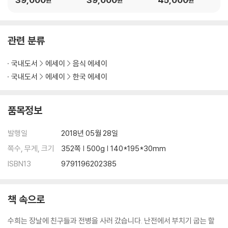
원
원
원
3부 온 가족이 일을 하다
무슨 일을 하든 고비를 잘 넘겨야 한다 ‥단풍들이 깻잎 169
집안에 큰소리가 나는 원인 ‥꽃계란 174
관련 분류
하늘이 세상을 만들 때 그렇게 만들었단다 ‥도토리밥 180
돌아서면 먹고 돌아서면 배 꺼지는 타작날 ‥타작밥 185
국내도서
에세이
음식 에세이
바느질보다 미꾸리를 잡고 싶습니다 ‥미꾸리찜 190
국내도서
에세이
한국 에세이
세 번째 큰 무로 뽑아오거라 ‥고등어머리찌개 198
오늘 자네만 믿네 ‥동동주 202
품목정보
온 가족이 호박을 줍는 동안 ‥연두색 호박국 210
모두 묵 쳐 먹고 가시길 바랍니다 ‥도토리묵 214
발행일
2018년 05월 28일
노래자랑에 노란 원피스를 입고 나간 수희 ‥전병 219
쪽수, 무게, 크기
352쪽 | 500g | 140*195*30mm
옥순이가 찾던 중앙청 꼭대기 같은 밥 ‥밤밥 226
이밥에 채김치 넣고 양푼째 올리는 제사상 ‥이밥 230
ISBN13
9791196202385
뱀이 밤한테 얻어맞고 나한테 달려들었어 ‥삶은 밤 235
시누이와 올케가 열심히 만든 떡 ‥추석 송편 240
도야지 내장국 먹는 보름 미리 잔치 ‥돼지국밥 246
책 속으로
수희는 장날에 친구들과 전병을 사러 갔습니다. 난전에서 부치기 굽는 할
4부 한가한 날, 술 한잔 같이하다