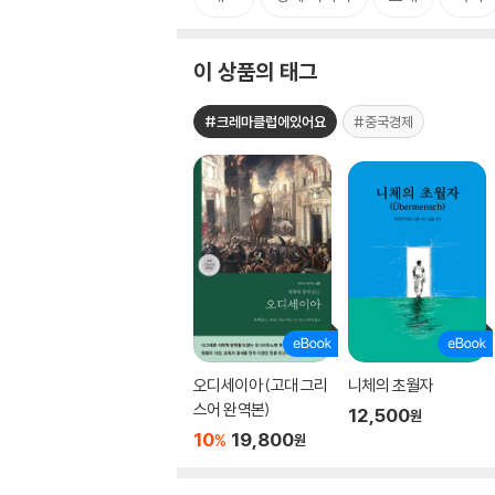
이 상품의 태그
#크레마클럽에있어요
#중국경제
오디세이아 (고대 그리
니체의 초월자
스어 완역본)
12,500
원
10
19,800
%
원