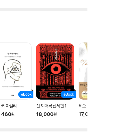
 마키아벨리
신 퇴마록 신세편 1
테오
신 퇴마록
,460
18,000
17,000
18,00
원
원
원