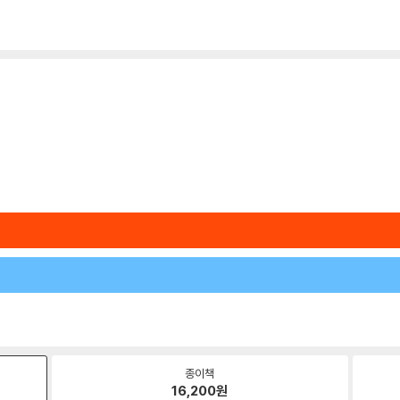
종이책
16,200
원