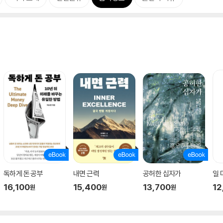
독하게 돈 공부
내면 근력
공허한 십자가
일
16,100
15,400
13,700
12
원
원
원