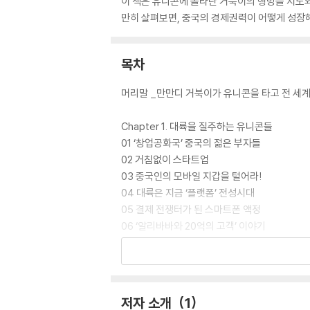
이 책은 유니콘에 올라탄 거북이의 행방을 지도와
만히 살펴보면, 중국의 경제권력이 어떻게 성장
목차
머리말 _만만디 거북이가 유니콘을 타고 전 세
Chapter 1. 대륙을 질주하는 유니콘들
01 ‘창업공화국’ 중국의 젊은 부자들
02 거침없이 스타트업
03 중국인의 모바일 지갑을 털어라!
04 대륙은 지금 ‘플랫폼’ 전성시대
05 결제 전쟁터가 된 스마트폰 액정
06 ‘알리바바와 20억의 고객’ 이야기
07 광군제 패권 전쟁
08 텐센트엔 뭔가 특별한 게 있다!
09 모바이크 vs. 러스왕, 중국식 혁신을 묻다
10 ‘공짜’와 ‘짝퉁’을 정중히 사절합니다
저자 소개
1
11 인구대국에 부는 ‘무인점포’ 열풍