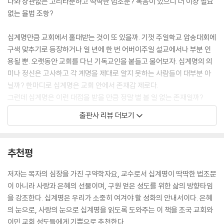
나와 상관없는 고리타분하고 딱딱한 법조문? 복음이 있으니 더 이상 필요
존의 신앙을 버리지 않은 상태에서 새로운 신을 받아들여 양쪽을 모두 섬
없는 율법 조항?
기는 이러한 신앙을 가리켜 우리는 ‘종교혼합주의’(Syncretism)이라고
합니다. 겉으로 보기에 이러한 종교혼합주의는 매우 합리적인 것으로 보였
십계명만큼 교회에서 홀대받는 것이 또 있을까. 기껏 주일학교 암송대회에
습니다. 전통적인 신 여호와께 도리를 다하는 동시에, 새로운 신 바알도 섬
구색 맞추기로 등장하거나 일 년에 한 번 어버이주일 설교에서나 부분 인
길 수 있기 때문입니다. 종교혼합주의는 삶의 풍요와 안정을 약속하는 것
용될 뿐. 오랫동안 교회를 다닌 기독교인을 붙들고 물어보자. 십계명의 의
처럼 보였습니다. 그래서 이 시기에 이스라엘 백성은 대부분 여호와와 바
미나 정신은 고사하고 각 계명을 제대로 알지 못하는 사람들이 대부분 아
알을 모두 섬기고 있었습니다. --- 제 1계명, 코람데오의 진기
닐까? 한마디로 십계명은 교회 안에서 존재감 제로다.
그런데 십계명은 이런 대접을 받을 만큼 정말 별 볼 일 없는 존재일까?
주일은 인간이 스스로 자존(自存)하려는 유혹에서 벗어나 영원한 피조물
출판사 리뷰 더보기
로 창조주 앞에 겸손하게 서는 날입니다. 우리의 삶은 자신의 능력과 노력
이 십계명의 명예 회복을 위해 이 시대 최고의 구약학자 차준희 교수가 나
으로만 사는 것이 아닙니다. 인간은 제각각 열심히 노력하고 살지만 일의
섰다. 학자라니 또 어려운 설을 풀겠구나, 하는 걱정은 내려놓으시라. 복잡
결과는 하나님께 맡기고 겸손하게 주님 앞에 서야 하는 영원한 피조물입니
한 전문 용어나 꼬부랑 원어 하나 없이, 출애굽기 20장과 찬송가 뒷면에나
추천평
다. 창조주 앞에 자신을 겸손하게 세우는 것! 이것이 바로 안식하는 날입니
박혀 있던 십계명을 우리 삶 속으로 불러올 테니.
다. 따라서 주일은 하던 일을 중지하고 노는 날입니다. 주일은 놉니다, 주님
저자는 목자의 심장을 가진 구약학자요, 교수로서 십계명이 딱딱한 법조문
과 함께. --- 제 4계명, ‘주일은 놉니다’, 주님과 함께
저자 차준희 교수는 “십계명이야말로 기독교 신앙의 핵심을 담고 있다”고
이 아니라 사랑과 은혜의 선물이며, 구원 얻은 성도를 위한 삶의 방향타임
강조하며, 복음을 받았으므로 율법은 폐기되어야 한다는 생각은 오해라고
을 강조한다. 십계명은 우리가 소중히 여겨야 할 성화의 안내서이다. 은혜
제 5계명에 해당되는 사람은 부모님의 권위와 통제 아래 놓여 있는 어린
역설한다. 즉, 하나님께서는 이스라엘 백성에게 ‘구원의 조건’으로 십계명
의 눈으로, 사랑의 눈으로 십계명을 읽도록 도와주는 이 책을 조국 교회와
자녀가 아닙니다. 이 계명의 대상은 더 이상 부모의 통제를 받지 않을 뿐만
을 주신 것이 아니라, 이미 구원 받은 그들이 하나님의 백성답게 사는 법을
이민 교회 성도들에게 기쁨으로 추천한다.