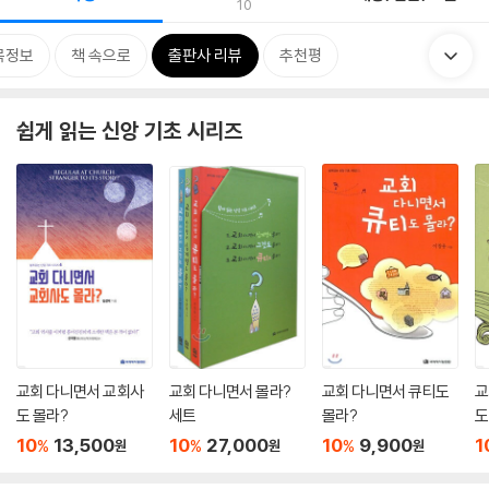
10
목정보
책 속으로
출판사 리뷰
추천평
쉽게 읽는 신앙 기초 시리즈
교회 다니면서 교회사
교회 다니면서 몰라?
교회 다니면서 큐티도
교
도 몰라?
세트
몰라?
도
10
13,500
10
27,000
10
9,900
1
%
%
%
원
원
원