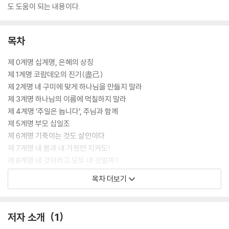
도 도움이 되는 내용이다.
목차
제 0계명 십계명, 은혜의 상징
제 1계명 코람데오의 진기(盡己)
제 2계명 네 구미에 맞게 하나님을 만들지 말라
제 3계명 하나님의 이름에 먹칠하지 말라
제 4계명 ‘주일은 놉니다’, 주님과 함께
제 5계명 부모 십일조
제 6계명 기죽이는 것도 살인이다
제 7계명 내 몸과 내 가정만 지켜도!
제 8계명 내 것이라고 모두 내 것일까?
제 9계명 생명을 죽이고 살리는 혀
목차 더보기
제 10계명 스스로 욕심을 거두는 태도
저자 소개
1