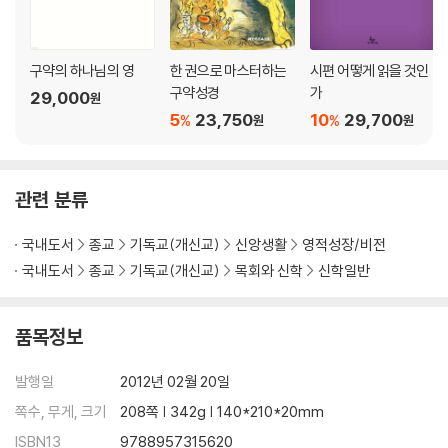
구약의 하나님의 영
한 권으로 마스터하는
시편 어떻게 읽을 것인
구약성경
가
29,000
원
5
23,750
10
29,700
%
%
원
원
관련 분류
국내도서
종교
기독교(개신교)
신앙생활
영적성장/비전
국내도서
종교
기독교(개신교)
목회와 신학
신학일반
품목정보
발행일
2012년 02월 20일
쪽수, 무게, 크기
208쪽 | 342g | 140*210*20mm
ISBN13
9788957315620