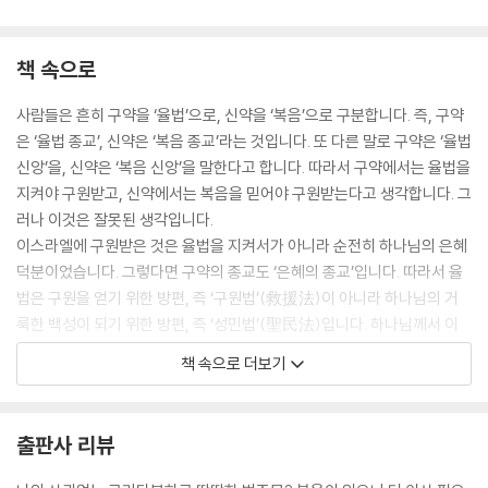
책 속으로
사람들은 흔히 구약을 ‘율법’으로, 신약을 ‘복음’으로 구분합니다. 즉, 구약
은 ‘율법 종교’, 신약은 ‘복음 종교’라는 것입니다. 또 다른 말로 구약은 ‘율법
신앙’을, 신약은 ‘복음 신앙’을 말한다고 합니다. 따라서 구약에서는 율법을
지켜야 구원받고, 신약에서는 복음을 믿어야 구원받는다고 생각합니다. 그
러나 이것은 잘못된 생각입니다.
이스라엘에 구원받은 것은 율법을 지켜서가 아니라 순전히 하나님의 은혜
덕분이었습니다. 그렇다면 구약의 종교도 ‘은혜의 종교’입니다. 따라서 율
법은 구원을 얻기 위한 방편, 즉 ‘구원법’(救援法)이 아니라 하나님의 거
룩한 백성이 되기 위한 방편, 즉 ‘성민법’(聖民法)입니다. 하나님께서 이
스라엘 백성에게 계명을 주신 이유는, 그들이 구원받은 백성으로서 마땅히
책 속으로 더보기
행할 태도와 행실을 알려주시기 위함이었습니다. --- 제 0계명, ‘십계명,
은혜의 상징’
출판사 리뷰
농경 생활을 막 시작한 이스라엘 백성은 그동안 섬겨 왔던 여호와 하나님
과 농사를 주관한다는 바알 신을 함께 섬기는 죄를 범하게 되었습니다. 기