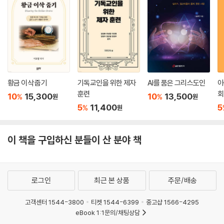
황금 이삭 줍기
기독교인을 위한 제자
AI를 품은 그리스도인
아
훈련
회
10
15,300
10
13,500
%
%
원
원
5
11,400
5
%
원
이 책을 구입하신 분들이 산 분야 책
로그인
최근 본 상품
주문/배송
고객센터 1544-3800
티켓 1544-6399
중고샵 1566-4295
eBook 1:1문의/채팅상담