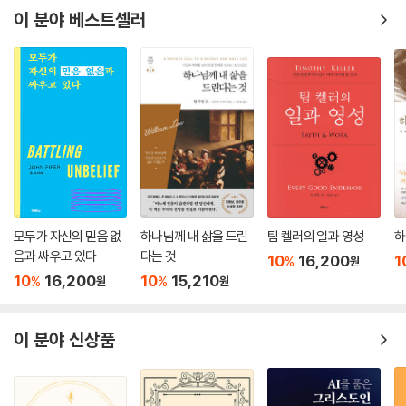
이 분야 베스트셀러
모두가 자신의 믿음 없
하나님께 내 삶을 드린
팀 켈러의 일과 영성
하
음과 싸우고 있다
다는 것
10
16,200
1
%
원
10
16,200
10
15,210
%
%
원
원
이 분야 신상품