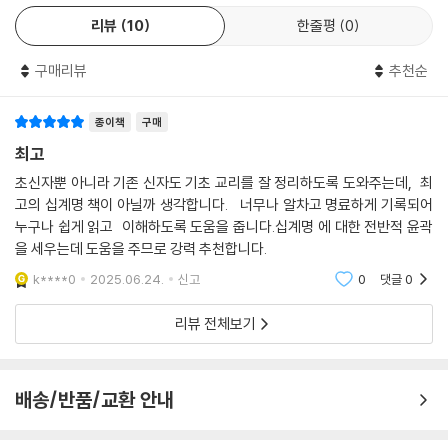
제 10계명은 다른 계명들을 범하게 만드는 생각이나 감정을 금지하는 포
흥미롭게도 저자는 이 책에서 열 가지 계명들을 대하고 ‘거룩한 부담감’을
리뷰
10
한줄평
0
괄적이고 종합적인 계명입니다. 제 10계명은 지금까지 다룬 다른 계명들
느꼈을 독자들을 위해 에필로그에서 또 하나의 계명을 첨가한다. 즉 11계
을 완결하면서 이 모든 계명들을 바르게 수행하기 위해서는 외적인 행동만
명, ‘들키지 말라.’ 그리스도인들의 모든 허물을 세세히 드러내지 않으시고
구매리뷰
추천순
이 아니라 자신의 마음을 살펴야 한다는 중요한 진리를 명시합니다. 제 10
인내하고 기다리시는 하나님의 은혜야말로, 그리스도인들에게 정말 필요
계명을 지키면, 즉 자신의 마음속에 자리한 탐욕과 탐심을 다스릴 수 있게
한 것이 아닐까. 그리고 이 계명들에 당당하지 못한 우리에게 위로가 되는
종이책
구매
된다면, 나머지 아홉 가지 모든 계명을 모두 지키는 것과 같습니다. 신앙의
것 아닐까.
최고
마지막 단계는 모든 탐욕과 탐심에서 해방되는 것입니다. 하나님의 백성은
모든 탐욕과 탐심의 유혹에서 벗어나 하나님으로부터 받은 것으로 자족하
초신자뿐 아니라 기존 신자도 기초 교리를 잘 정리하도록 도와주는데, 최
며 감사하는 삶을 살아야 합니다. --- 제 10계명, 스스로 욕심을 거두는 태
고의 십계명 책이 아닐까 생각합니다. 너무나 알차고 명료하게 기록되어
도
누구나 쉽게 읽고 이해하도록 도움을 줍니다.십계명 에 대한 전반적 윤곽
을 세우는데 도움을 주므로 강력 추천합니다.
--- 본문 중에서
k****0
2025.06.24.
신고
0
댓글
0
리뷰 전체보기
배송/반품/교환 안내