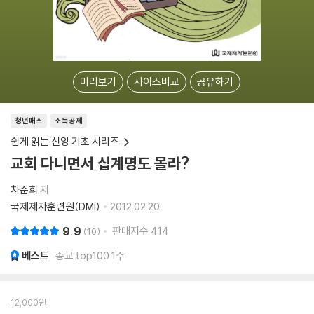
미리보기
사이즈비교
공유하기
청년패스
소득공제
쉽게 읽는 신앙 기초 시리즈
교회 다니면서 십계명도 몰라?
차준희
저
국제제자훈련원(DMI)
2012.02.20.
9.9
판매지수
414
10
베스트
종교 top100 1주
12,000
원