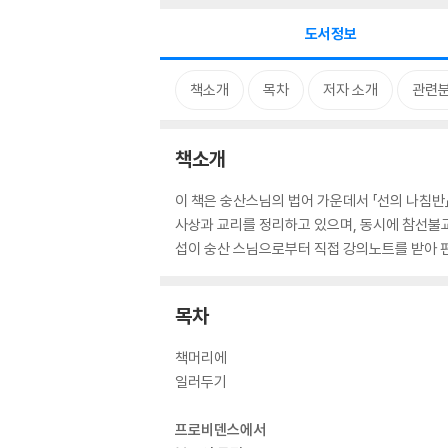
도서정보
책소개
목차
저자 소개
관련
책소개
이 책은 숭산스님의 법어 가운데서 「선의 나침반
사상과 교리를 정리하고 있으며, 동시에 참선불교
섭이 숭산 스님으로부터 직접 강의노트를 받아 
목차
책머리에
일러두기
프로비덴스에서