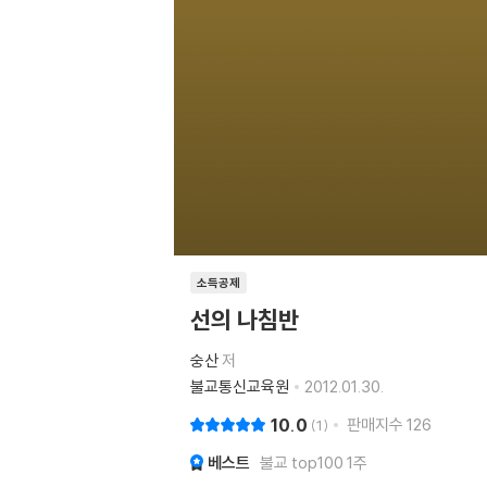
소득공제
선의 나침반
숭산
저
불교통신교육원
2012.01.30.
10.0
판매지수
126
1
베스트
불교 top100 1주