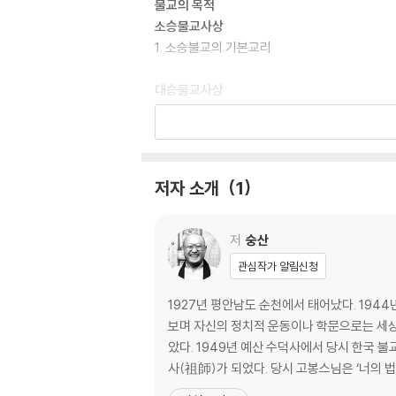
불교의 목적
소승불교사상
1. 소승불교의 기본교리
대승불교사상
1. 대승불교의 여섯가지 관법
2. 여러 가지 경전
참선불교
저자 소개
1
1. 참선불교의 특징
2. 선의 분류
3. 불립문자
저
숭산
4. 교외별전
관심작가 알림신청
5. 직지인심과 견성성불
6. 선의 법칙과 좌선의
1927년 평안남도 순천에서 태어났다. 19
7. 대오의 법칙과 참구수행법
보며 자신의 정치적 운동이나 학문으로는 세상에
8 공안의 시험
았다. 1949년 예산 수덕사에서 당시 한국 불교의 대표적 선지식이었던 고봉 대선사로부터 전법게(傳法偈)와 숭산(崇山)이라는 당호(幢號)를 받아 이 법맥의 78대 조
사(祖師)가 되었다. 당시 고봉스님은 ‘너의 법