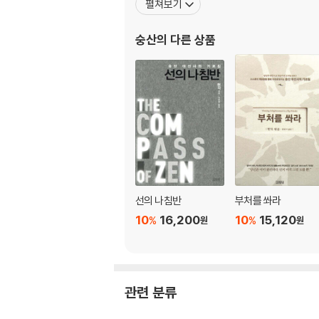
펼쳐보기
숭산
의 다른 상품
선의 나침반
부처를 쏴라
10
16,200
10
15,120
%
%
원
원
관련 분류