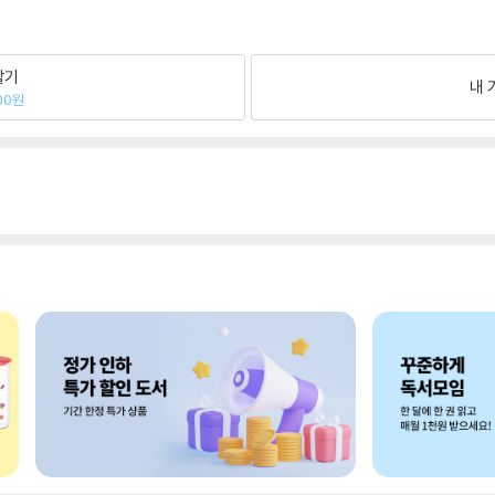
팔기
내 
00원