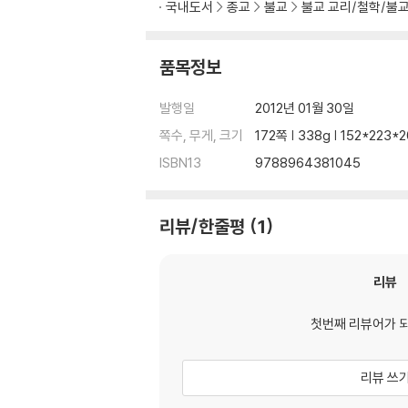
국내도서
종교
불교
불교 교리/철학/불
품목정보
발행일
2012년 01월 30일
쪽수, 무게, 크기
172쪽 | 338g | 152*223
ISBN13
9788964381045
리뷰/한줄평
1
리뷰
첫번째 리뷰어가 
리뷰 쓰