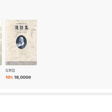
도화집
10
18,000
%
원