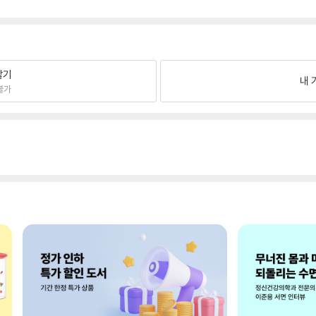
팔기
내 
불가