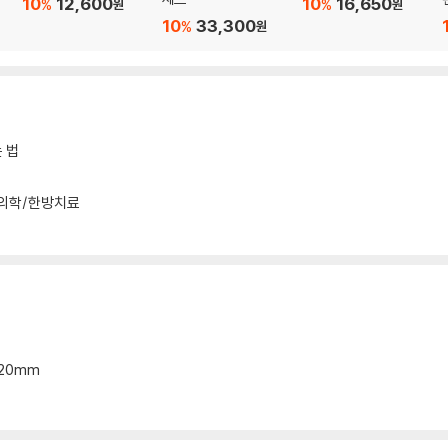
10
12,600
10
16,650
%
%
원
원
10
33,300
%
원
 법
가보세요
의학/한방치료
*20mm