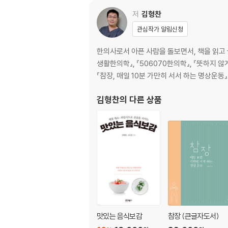
2장_한의학은 자연의학이다
한의학, 어디까지 아시나요?
저
김형찬
한의학 종결자-음양오행과 기
관심작가 알림신청
한의학이 바라보는 몸
한의학적 인체의 화룡점정, 기
한의사로서 아픈 사람을 돌보면서, 책을 읽고 글
한의학의 치료 원리
생활한의학』, 『506070한의학』, 『뜻하지 않
부록. 알고 보면 별것 아닌 한의학 용어들
『참장, 매일 10분 가만히 서서 하는 명상운
부록. 난 태양인, 넌 소음인, 어디까지 믿어야 할
부록. 이것이 궁금해요. 한의학 Q&A
김형찬
의 다른 상품
3장_평범하지만 강력한 하루 건강법
하루가 쌓이고 쌓여서 건강한 삶으로
하루 10분, 내 몸을 바꾸는 체조
부록. 생활습관으로 지키는 건강 체조
내 몸의 70%, 물
건강한 피부, 하얀 치아를 위해
아직도 한 끼 때우시나요?
나른한 오후에 찍는 쉼표
맛있는 음식보감
참장 (큰글자도서)
부록. 스트레스, 한의학에서는 어떻게 볼까요?