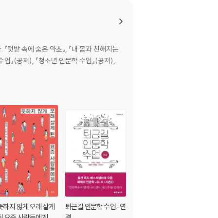
『텃밭 속에 숨은 약초』, 『내 몸과 친해지는
수업』(공저), 『청소년 인문학 수업』(공저),
뜻하지 않게 오래 살게
퇴근길 인문학 수업 : 연
된 요즘 사람들에게
결