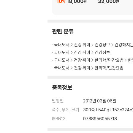
10
18,000
32,000
%
원
원
잘 마시면 천하제일의 약, 술
부록. 동의보감의 음주 12계
나는 걷는다, 고로 나는 건강하다
부록. 지치고 집중력 떨어지는 야근, 해결책은?
관련 분류
힘든 오늘을 씻는 현명한 방법
부록. 약욕할 때의 일반적인 주의사항
국내도서
건강 취미
건강정보
건강해지는
내일을 위해, Good night!
국내도서
건강 취미
건강정보
부록. 『동의보감』의 잘 자는 법
부록. 주말에는 수렵채취의 신석기인으로 돌아
국내도서
건강 취미
한의학/민간요법
한
마음속에 작은 파문을 일으키세요
국내도서
건강 취미
한의학/민간요법
부록. 건강을 위한 12가지 처방전
품목정보
4장_교양인의 건강비법, 약차
내 몸을 관리하는 최고의 방법
발행일
2012년 03월 06일
이 차에 담긴 뜻을 아시나요?
전통의 약차를 편하고 모던하게 즐기는 법
쪽수, 무게, 크기
300쪽 | 540g | 153*224
골라 마시는 재미가 있는 약차
ISBN13
9788956055718
약차 조합 응용법
알아두면 편리한 한약재 구입법과 관리법