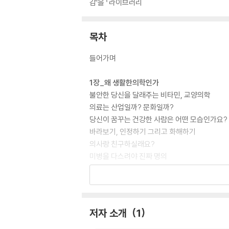
감’을 『라이브러리
목차
들어가며
1장_왜 생활한의학인가
불안한 당신을 달래주는 비타민, 교양의학
의료는 산업일까? 문화일까?
당신이 꿈꾸는 건강한 사람은 어떤 모습인가요?
바라보기, 인정하기 그리고 화해하기
의사랑 친구하실래요?
미병을 다스려야 진짜 명의
성인병의 시대를 넘어 '생활습관병'의 시대로
구르는 돌에는 이끼가 끼지 않는다
교양의학은 개인의 예방의학
나를 건강하게 길들여주는 생활한의학
저자 소개
1