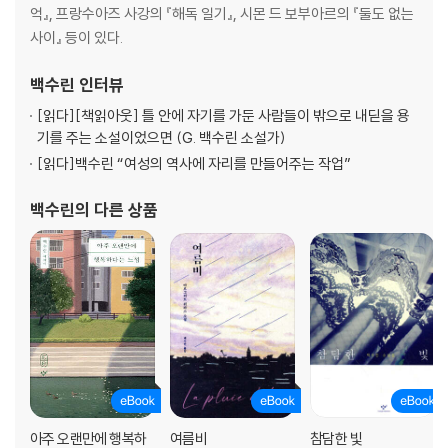
억』, 프랑수아즈 사강의 『해독 일기』, 시몬 드 보부아르의 『둘도 없는
사이』 등이 있다.
백수린
인터뷰
[읽다]
[책읽아웃] 틀 안에 자기를 가둔 사람들이 밖으로 내딛을 용
기를 주는 소설이었으면 (G. 백수린 소설가)
[읽다]
백수린 “여성의 역사에 자리를 만들어주는 작업”
백수린
의 다른 상품
아주 오랜만에 행복하
여름비
참담한 빛