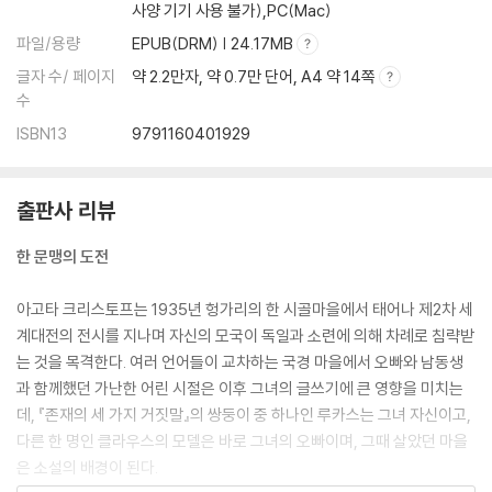
사양 기기 사용 불가),PC(Mac)
파일/용량
EPUB(DRM) | 24.17MB
글자 수/ 페이지
약 2.2만자, 약 0.7만 단어, A4 약 14쪽
수
ISBN13
9791160401929
출판사 리뷰
한 문맹의 도전
아고타 크리스토프는 1935년 헝가리의 한 시골마을에서 태어나 제2차 세
계대전의 전시를 지나며 자신의 모국이 독일과 소련에 의해 차례로 침략받
는 것을 목격한다. 여러 언어들이 교차하는 국경 마을에서 오빠와 남동생
과 함께했던 가난한 어린 시절은 이후 그녀의 글쓰기에 큰 영향을 미치는
데, 『존재의 세 가지 거짓말』의 쌍둥이 중 하나인 루카스는 그녀 자신이고,
다른 한 명인 클라우스의 모델은 바로 그녀의 오빠이며, 그때 살았던 마을
은 소설의 배경이 된다.