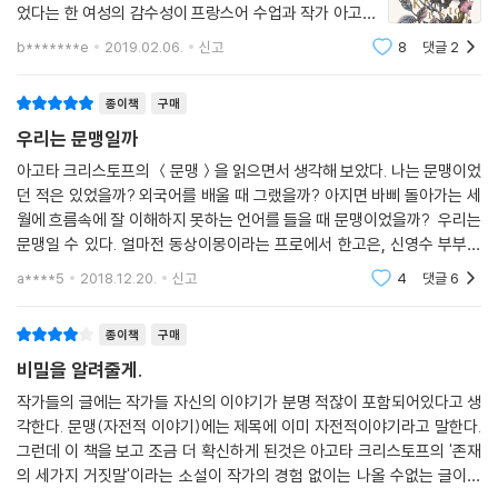
었다는 한 여성의 감수성이 프랑스어 수업과 작가 아고타
할 수 있는 한 최선을 다해 쓸 것이다.” _112쪽
크리스토프를 연결시켰다. 그럭저럭 둔해지고 생활감각
b*******e
2019.02.06.
신고
8
댓글
2
만 뚜렷해지는 내 인생의 이 시점에 프랑스어가 찾아왔다.
“프랑스어로 쓰는 것, 그것은 나에게 강제된 일이다. 이것은 하나의 도전이
나는 읽는다. 이것은 질병과도 같다....로
다.
종이책
구매
한 문맹의 도전.” _113쪽
우리는 문맹일까
아고타 크리스토프의 ＜문맹＞을 읽으면서 생각해 보았다. 나는 문맹이었
‘우리는 어떻게 작가가 되는가?’에 대한 질문에 그녀가 이렇게 답했던 것처
던 적은 있었을까? 외국어를 배울 때 그랬을까? 아지면 바삐 돌아가는 세
럼.
월에 흐름속에 잘 이해하지 못하는 언어를 들을 때 문맹이었을까? 우리는
문맹일 수 있다. 얼마전 동상이몽이라는 프로에서 한고은, 신영수 부부의
“우리는 작가가 된다. 우리가 쓰는 것에 대한 믿음을 결코 잃지 않은 채, 끈
이야기처럼. 미국의 동생과 통화할 때 영어를 자연스럽게 구사하는 한고은
a****5
2018.12.20.
신고
4
댓글
6
질기고 고집스럽게 쓰면서.” _103쪽
씨옆에 손만 흔들
종이책
구매
누군가의 모국어와 나의 모국어 사이에서
소설가 백수린의 유려한 번역
비밀을 알려줄게.
작가들의 글에는 작가들 자신의 이야기가 분명 적잖이 포함되어있다고 생
『문맹』을 번역한 백수린 소설가는 아주 어린 시절 독서라는 질병에 걸렸
각한다. 문맹(자전적 이야기)에는 제목에 이미 자전적이야기라고 말한다.
고, 어느 순간 글쓰기의 매력에 빠졌으며, 모국어와 모국의 언어 바깥에서
그런데 이 책을 보고 조금 더 확신하게 된것은 아고타 크리스토프의 '존재
이방인이 된 경험을 가지고 있다는 점에서 아고타 크리스토프와 매우 닮았
의 세가지 거짓말'이라는 소설이 작가의 경험 없이는 나올 수없는 글이란