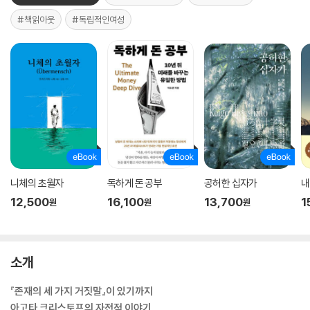
#책읽아웃
#독립적인여성
니체의 초월자
독하게 돈 공부
공허한 십자가
내
12,500
16,100
13,700
1
원
원
원
소개
『존재의 세 가지 거짓말』이 있기까지
아고타 크리스토프의 자전적 이야기