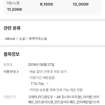
다는 느낌
9,100
12,000
원
원
11,200
원
관련 분류
eBook
소설
세계각국소설
품목정보
발행일
2018년 08월 27일
이용안내
배송 없이 구매 후 바로 읽기
이용기간 제한없음
TTS 가능
저작권 보호를 위해 인쇄 기능 제공 안함
지원기기
크레마,PC(윈도우 - 4K 모니터 미지원),아이폰,아이
패드,안드로이드폰,안드로이드패드,전자책단말기(저