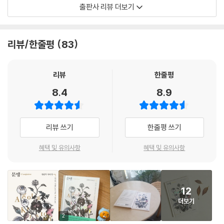
출판사 리뷰 더보기
열아홉 살에 결혼해, 스물한 살에 아이의 엄마가 된 그녀는 1956년 헝가리
혁명의 여파를 피해 반체제 운동을 하던 남편과 4개월 된 딸을 데리고 헝
가리를 떠나 오스트리아를 거쳐 스위스의 뇌샤텔로 이주한다. 친구도 친척
리뷰/한줄평
83
도 없는 철저한 외로움 속에서 그녀는 생계를 위해 시계 공장에서 열 시간
넘는 노동을 하면서도 글쓰기에 대한 갈증으로 『헝가리 문예』에 시를 발표
한다. 그때까지 헝가리어로 감상적인 시를 썼던 그녀의 문체는, ‘적어’이자
리뷰
한줄평
새로운 언어인 프랑스어로 희곡과 소설을 쓰면서 점점 수식 없이 간결하고
8.4
8.9
투명한 지금의 문체로 완성된다.
1987년에는 『존재의 세 가지 거짓말』의 1부이자 첫 소설인 「비밀 노트」를
리뷰 쓰기
한줄평 쓰기
출간하고, 5년에 걸쳐 2부 「타인의 증거」와 3부 「50년 만의 고독」을 완성
한다. 『문맹』에는 그녀가 「비밀 노트」의 원고를 갈리마르와 쇠유, 그리고
혜택 및 유의사항
혜택 및 유의사항
그라세에 보내고, 거절 편지를 받고, 편집자의 연락을 받아 비로소 출간되
기까지 일련의 일화가 소개된다. 이 3부작은 전 세계적으로 큰 성공을 거
두는데, 한국에서도 『존재의 세 가지 거짓말』이라는 제목으로 소개되어 스
12
테디셀러가 된다. 이후에도 그녀는 여러 편의 소설과 희곡 작품을 출간하
더보기
며 1992년 리브르 앵테르상, 2001년 고트프리트 켈러상, 2005년 실러
상, 2008년 오스트리아 유럽 문학상, 2011년 코 슈트상 등을 수상한다. 2
2