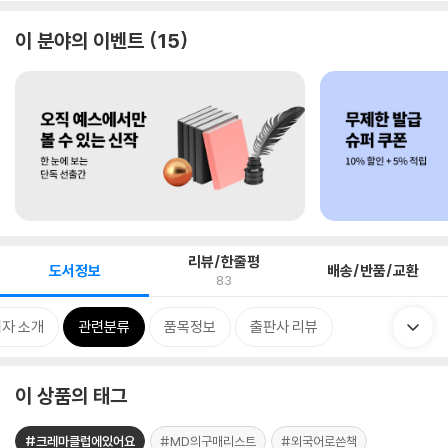
이 분야의 이벤트
15
리뷰/한줄평
도서정보
배송/반품/교환
83
자 소개
관련분류
품목정보
출판사 리뷰
이 상품의 태그
#크레마클럽에있어요
#MD의구매리스트
#외국어로쓴책