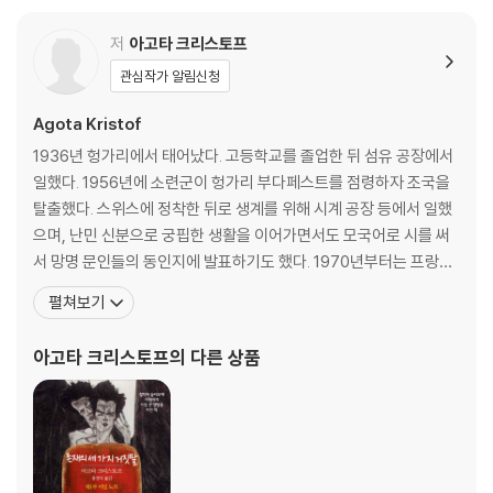
저
아고타 크리스토프
관심작가 알림신청
Agota Kristof
1936년 헝가리에서 태어났다. 고등학교를 졸업한 뒤 섬유 공장에서
일했다. 1956년에 소련군이 헝가리 부다페스트를 점령하자 조국을
탈출했다. 스위스에 정착한 뒤로 생계를 위해 시계 공장 등에서 일했
으며, 난민 신분으로 궁핍한 생활을 이어가면서도 모국어로 시를 써
서 망명 문인들의 동인지에 발표하기도 했다. 1970년부터는 프랑스
어로 쓴 소설과 희곡 들을 발표했는데, 그중 20세기의 총체적 비극을
펼쳐보기
강렬한 방식으로 그린 소설 『비밀 노트Le Grand Cahier』는 그를 일
약 세계적인 작가로 만들어주었다. 2011년 스위스 뇌샤텔에서 생을
아고타 크리스토프
의 다른 상품
마감했다. 대표작으로 『존재의 세 가지