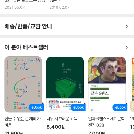
5화 : 좋은 글을 쓰는 방법
읽는 책
2021.05.07.
2019.02.07.
배송/반품/교환 안내
이 분야 베스트셀러
참을 수 없는 존재의 가
너무 시끄러운 고독
달과 6펜스 - 세계문학
1
벼움
전집 038
8,400
1
원
11,900
7,000
원
원