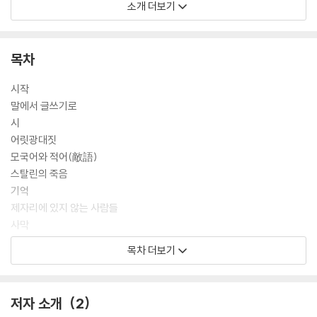
‘언어의 자서전’이다.
소개 더보기
『문맹』을 통해 그녀는 모국어인 헝가리어와 함께 빼앗기듯 잃어버렸던 친
밀했던 기억을 열한 개의 장으로 되살리며, 20세기의 역사를 감내해야 했
목차
던 ‘여자’이자 ‘이방인’으로서 결코 침몰하지 않았던 의지와 용기를 꺼내 보
여준다. 소설가 백수린의 번역으로 국내에 처음으로 소개된다.
시작
말에서 글쓰기로
시
어릿광대짓
모국어와 적어(敵語)
스탈린의 죽음
기억
제자리에 있지 않는 사람들
사막
우리는 어떻게 작가가 되는가?
목차 더보기
문맹
옮긴이의 말
저자 소개
2