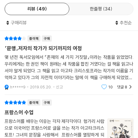
011년 7월 뇌샤텔에서 일흔다섯 살의 나이로 생을 마감한다.
리뷰
49
한줄평
34
그녀는 유년기부터 청소년기, 그리고 결혼을 하고 헝가리를 떠나 오스트리
구매리뷰
추천순
아를 거쳐 스위스로 이주하기까지 끊임없이 ‘언어’를 잃고, ‘언어’를 배우는
경험을 한다. 『문맹』에서 그녀는 ‘문맹’을 벗어나고자 어떻게 끈질기게 글
종이책
구매
을 써왔는지를 보여주지만, 또한 자신이 영원히 ‘문맹’에서 벗어나지 못하
리라는 것도 분명히 말한다.
『문맹』저자의 작가가 되기까지의 여정
몇 년전 독서모임에서 『존재의 세 가지 거짓말』이라는 작품을 읽었었다.
“내가 프랑스어로 말한 지는 30년도 더 되었고, 글을 쓴 지는 20년도 더
우리에게는 한 권인 책이 원래는 세 작품을 합친 거였다는 걸 책을 읽고나
되었지만, 나는 여전히 이 언어를 알지 못한다. 나는 프랑스어로 말할 때 실
서야 알게 되었다. 그 책을 읽고 아고타 크리스토프라는 작가의 이름을 기
수를 하고, 사전들의 도움을 빈번히 받아야만 프랑스어로 글을 쓸 수 있
억하고 있다가 그의 자전적 이야기라는 말에 이 책을 구매하게 되었었다.
다.” _52~53쪽
작가의 이야기를 읽고나면 그 책이 쓰여졌던 배경을 어느 정도 파악할 수
h*****9
2019.05.20.
신고
10
댓글
8
있겠지 라는 생
그러나 이 말이 책의 제목이 『문맹』이 된 이유의 다는 아니다. 책의 제목이
종이책
구매
『문맹』인 진짜 이유는 강제되고 불공평한 상황에도 좌절치 않고, 한 명의
프랑스어 수업
‘문맹’으로서 계속해서 쓰겠다고 그녀가 말하고 있기 때문이다.
프랑스어를 배우는 이유는 각자 제각각이다. 헝가리 사람
으로 이국어인 프랑스어로 글을 쓰는 작가 아고타크리스
“나는 태어날 때부터 프랑스어를 쓰는 작가들처럼은 프랑스어로 글을 결
토프! 그녀의 문장을 사랑해서 프랑스어를 열망하게 되
코 쓰지 못하리라는 사실을 알고 있다. 하지만 나는 내가 할 수 있는 대로,