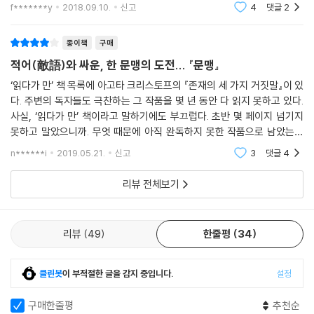
다. 또한, 한국어학원 강사인 ‘나’와 재미교포 수강생 ‘폴’의 이야기인 「폴링
것이다. 존재의 세가지 거짓말은 읽는 내내 불편하고 거북해서 머릿속 한
f*******y
2018.09.10.
신고
4
댓글
2
켠에 전쟁의 현실
인 폴」, 아프리카로 파견된 건설회사 직원 리의 이야기인 「까마귀들이 있는
나무」, 도망치듯 프랑스로 유학 온 나의 이야기인 「거짓말 연습」 등 이방인
종이책
구매
의 경험을 줄곧 글쓰기로 드러내온 그녀의 지난 기록들은 『문맹』을 옮기기
적어(敵語)와 싸운, 한 문맹의 도전... 『문맹』
에 그녀가 더없이 맞춤했다는 걸 보여준다. 독자이자 소설가로서, 외국 문
학을 진지하게 공부하는 사람들 곁을 오래 맴돈 사람이자 한 언어를 다른
‘읽다가 만’ 책 목록에 아고타 크리스토프의 『존재의 세 가지 거짓말』이 있
다. 주변의 독자들도 극찬하는 그 작품을 몇 년 동안 다 읽지 못하고 있다.
언어로 옮기는 사람으로서, 그녀는 어느 때는 ‘이방인’이 되고, 또 어느 때
사실, ‘읽다가 만’ 책이라고 말하기에도 부끄럽다. 초반 몇 페이지 넘기지
는 한 명의 ‘문맹’이 되어 두려움과 해방감 사이에서, 짐작하고 고쳐 쓰고
못하고 말았으니까. 무엇 때문에 아직 완독하지 못한 작품으로 남았는지
다시 읽으며, 프랑스어를 모국어로 갖지 않은 누군가에게 이 책이 닿을 수
모르겠지만, 언젠가 반드시 끝까지 읽어야지 다짐하는 목록에 넣어둔 지
있도록 돕는다.
n******i
2019.05.21.
신고
3
댓글
4
오래다.
리뷰 전체보기
옮긴이의 말
『문맹』에서 인상적이었던 대목이 무엇이었냐고 누군가 내게 묻는다면 나
리뷰
49
한줄평
34
는 아고타 크리스토프가 월경 안내인의 인도를 받으며 숲을 헤매는 부분을
고를 것이다. 작가가 그 당시 들고 있던 가방은 두 개였는데, 하나에는 갓난
아기의 기저귀와 갈아입힐 옷가지가, 다른 하나에는 사전이 들어 있었다고
클린봇
이 부적절한 글을 감지 중입니다.
설정
작가가 적어놓았기 때문이다. 조국과 가족마저 등지고 떠나는 순간 여러
물건들을 넣었다가 빼기를 반복하며 짐을 쌌을 아고타 크리스토프의 가방
구매한줄평
추천순