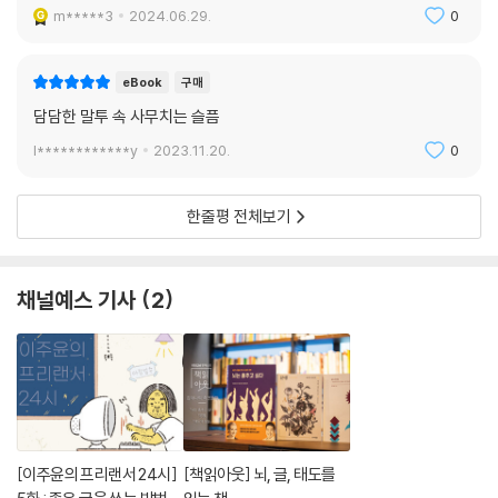
m*****3
2024.06.29.
0
eBook
구매
담담한 말투 속 사무치는 슬픔
l************y
2023.11.20.
0
한줄평 전체보기
채널예스 기사
2
[이주윤의 프리랜서 24시]
[책읽아웃] 뇌, 글, 태도를