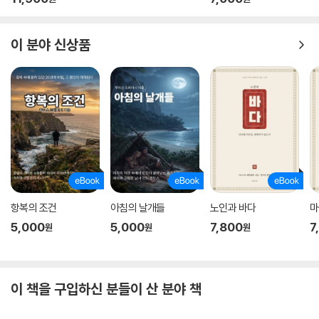
이 분야 신상품
항복의 조건
아침의 날개들
노인과 바다
마
5,000
5,000
7,800
7
원
원
원
이 책을 구입하신 분들이 산 분야 책