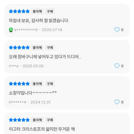
안에 사전이 들어 있었다는 사실은 의미심장하다. 사전 - 아마도 독일어와
헝가리어로 이루어진 이중 언어 사전이었을 텐데 - 은 그녀에게 모국어와
종이책
구매
외국어를 연결시켜주는 통로이며, 낯선 나라에서 그녀의 언어(정체성)를
마침내 보유, 감사히 잘 읽겠습니다.
지킬 수 있게 해주는 최소한 무엇을 상징했던 게 아닐까. _백수린
k*********6
2025.07.19.
0
종이책
구매
오래 장바구니에 넣어두고 있다가 드디어...
l***o
2025.05.06.
0
종이책
구매
소장각입니다~~~~~~^^
h******4
2024.12.31.
0
종이책
구매
아고타 크리스토프의 얇지만 무거운 책