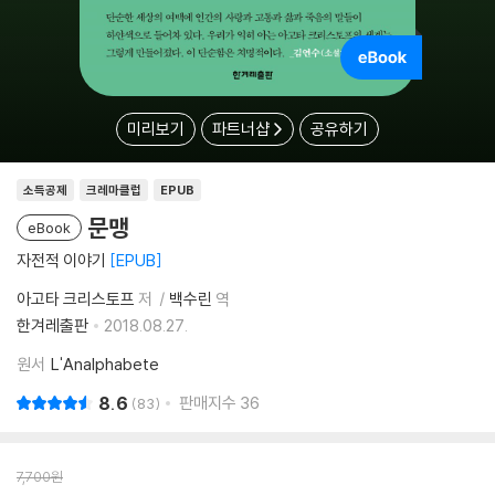
미리보기
파트너샵
공유하기
소득공제
크레마클럽
EPUB
문맹
eBook
자전적 이야기
EPUB
아고타 크리스토프
저
백수린
역
한겨레출판
2018.08.27.
원서
L'Analphabete
8.6
판매지수
36
83
7,700
원