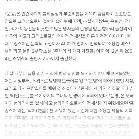
『문맹』은 인간사회의 불확실성과 부조리함을 지독히 담담하고 건조한 문
장으로 그려냄으로써 철학자 슬라보예 지젝, 소설가 김연수, 은희경, 정이
현, 작가 이동진을 비롯한 수많은 명사들의 존경을 받는 헝가리 출신의 여
성 작가 아고타 크리스토프의 언어적 정체성을 다룬 자전적 이야기다. 현
대 프랑스어권 문학의 고전이자 40여 개 언어로 번역되며 ‘조용한 베스트
셀러’라고 불린 3부작 소설 『존재의 세 가지 거짓말』 이후 약 12년 뒤 200
4년 스위스의 출판사 Zoe에서 출간했다.
네 살 때부터 글을 읽기 시작해 병적일 만큼 독서와 이야기에 빠져들었던
어린 시절부터, 스위스로 망명해 모국어를 잃고 ‘문맹’이 되어야 했던 시절,
그리고 다시 프랑스어를 배워 첫 소설이자 『존재의 세 가지 거짓말』의 1부
인 「비밀 노트」를 쓰기까지의 그녀의 반생이 기록되어 있다. 『문맹』은 모국
어인 헝가리어를 ‘살해’하고 헝가리인으로서의 정체성까지 위협해오던 ‘프
랑스어’라는 ‘적어(敵語)’를 배워야 했던 시간에 대한 조용한 싸움의 기록
이자, 『존재의 세 가지 거짓말』의 가혹하면서 잔혹한 정경과 스스로를 호
되게 단련하며 도덕성이 존재하지 않는 소년들의 모습의 소설적 원류를 확
인할 수 있는 창작의 기록이며, ‘읽기’와 ‘쓰기’에 대한 고뇌와 갈망이 담긴