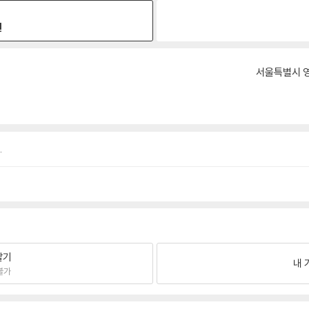
원
서울특별시 영
.
팔기
내 
불가