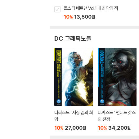
올스타 배트맨 Vol.1 내 최악의 적
10
13,500
%
원
DC 그래픽노블
디씨즈드 : 세상 끝의 희
디씨즈드 : 언데드 갓즈
망
의 전쟁
10
27,000
10
34,200
%
%
원
원