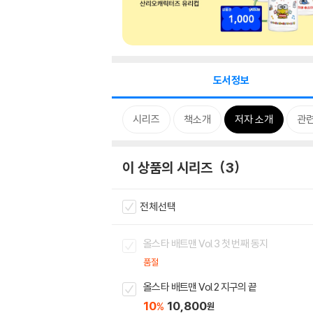
도서정보
시리즈
책소개
저자 소개
관
이 상품의 시리즈
3
전체선택
올스타 배트맨 Vol.3 첫 번째 동지
품절
올스타 배트맨 Vol.2 지구의 끝
10
10,800
%
원