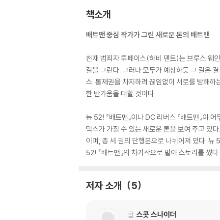
책소개
배트맨 중심 작가가 그린 새로운 톤의 배트맨
천재 범죄자 투페이스(하비 덴트)는 브루스 웨인의
길을 그린다. 그러나 모두가 예상하듯 그 길은 
스. 통제권을 차지하려 끊임없이 서로를 방해하는
한 반가움을 더할 것이다.
뉴 52! 『배트맨』이나 DC 리버스 『배트맨』이
믹스가 가질 수 있는 새로운 톤을 보여 주고 있다
이며, 총 세 권의 단행본으로 나뉘어져 있다. 뉴
52! 『배트맨』의 차기작으로 맡아 스토리를 썼다.
저자 소개
5
글
스콧 스나이더