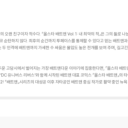
 오랜 친구이자 적수다. 『올스타 배트맨 Vol. 1: 내 최악의 적』은 그의 둘로
결코 순탄하지 않다. 최후의 순간까지 투페이스를 통제할 수 있다고 믿는 배트맨과 
 두 인격에 배트맨까지 가세한 수 싸움은 몰입도 높은 전개를 보여 주며, 길고
 어두운 고담시에서 벌어지는 가장 배트맨다운 이야기에 집중한다면, 『올스타 배트
.‘DC 유니버스 리버스’와 함께 시작된 배트맨 대표 코믹스 『올스타 배트맨』의
 52! 『배트맨』시리즈의 대성공 이후 자타공인 배트맨 중심 작가로 활약 중인 뉴