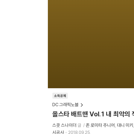
소득공제
DC 그래픽노블
올스타 배트맨 Vol.1 내 최악의 
스콧 스나이더
글
존 로미타 주니어
대니 미키
시공사
2018.09.25.