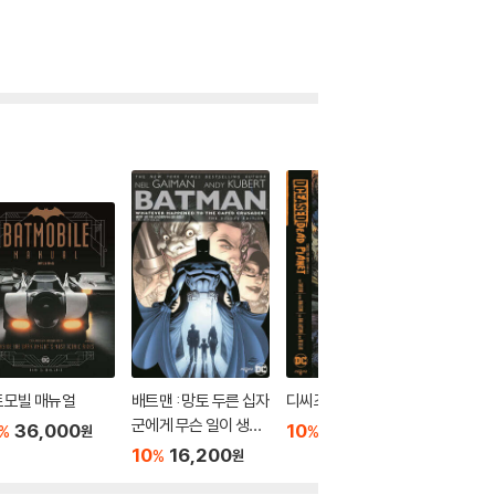
트모빌 매뉴얼
배트맨 : 망토 두른 십자
디씨즈드 : 데드 플래닛
디씨즈드
군에게 무슨 일이 생겼
36,000
10
19,800
10
1
%
%
%
원
원
나? 디럭스 에디션
10
16,200
%
원