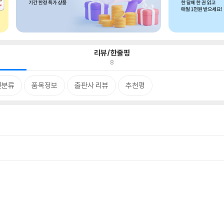
리뷰/한줄평
8
련분류
품목정보
출판사 리뷰
추천평