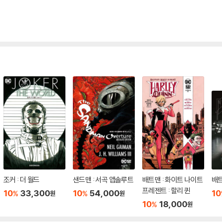
조커 : 더 월드
샌드맨 : 서곡 앱솔루트
배트맨 : 화이트 나이트
배
프레젠트 : 할리 퀸
10
33,300
10
54,000
10
%
%
원
원
10
18,000
%
원