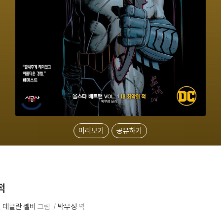
미리보기
공유하기
적
데클란 셸비
그림
박무성
역