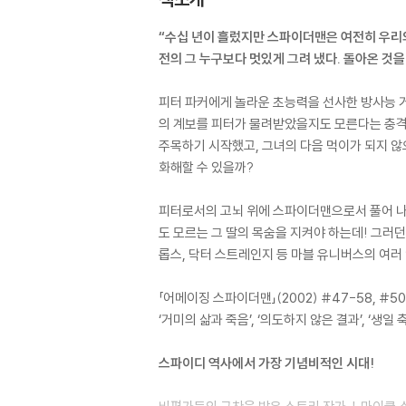
“수십 년이 흘렀지만 스파이더맨은 여전히 우리
전의 그 누구보다 멋있게 그려 냈다. 돌아온 것을
피터 파커에게 놀라운 초능력을 선사한 방사능 
의 계보를 피터가 물려받았을지도 모른다는 충격적
주목하기 시작했고, 그녀의 다음 먹이가 되지 않
화해할 수 있을까?
피터로서의 고뇌 위에 스파이더맨으로서 풀어 나가
도 모르는 그 딸의 목숨을 지켜야 하는데! 그러던
롭스, 닥터 스트레인지 등 마블 유니버스의 여러
「어메이징 스파이더맨」(2002) #47-58, #50
‘거미의 삶과 죽음’, ‘의도하지 않은 결과’, ‘생일
스파이디 역사에서 가장 기념비적인 시대!