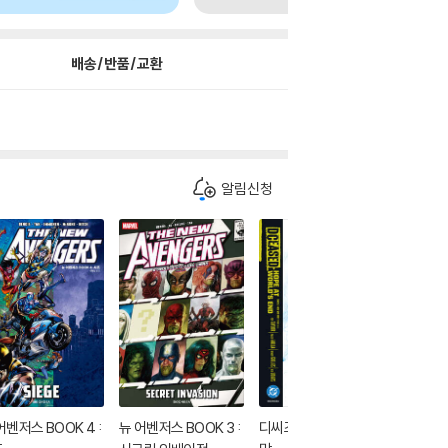
배송/반품/교환
알림신청
어벤저스 BOOK 4 :
뉴 어벤저스 BOOK 3 :
디씨즈드 : 세상 끝의 희
디씨즈드 