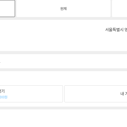
원제
서울특별시 영
.
팔기
내 
700원