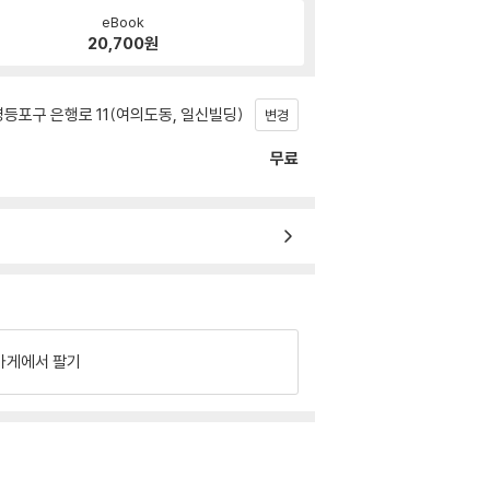
eBook
20,700
원
등포구 은행로 11(여의도동, 일신빌딩)
변경
무료
가게에서 팔기