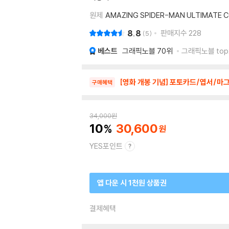
원제
AMAZING SPIDER-MAN ULTIMATE C
8.8
판매지수
228
5
베스트
그래픽노블
70위
그래픽노블 top
[영화 개봉 기념] 포토카드/엽서/마그
구매혜택
34,000
원
10
30,600
YES포인트
앱 다운 시 1천원 상품권
결제혜택