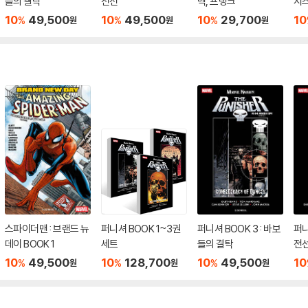
들의 결탁
전선
백, 프랭크
시
10
49,500
10
49,500
10
29,700
10
%
%
%
원
원
원
스파이더맨 : 브랜드 뉴
퍼니셔 BOOK 1~3권
퍼니셔 BOOK 3 : 바보
퍼니
데이 BOOK 1
세트
들의 결탁
전
10
49,500
10
128,700
10
49,500
10
%
%
%
원
원
원