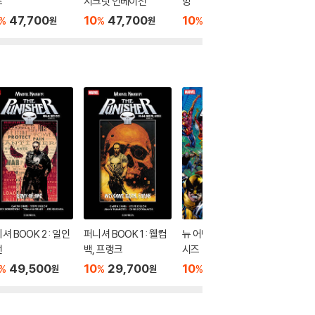
즈
시크릿 인베이전
망
의 전쟁
47,700
10
47,700
10
27,000
10
3
%
%
%
%
원
원
원
셔 BOOK 2 : 일인
퍼니셔 BOOK 1 : 웰컴
뉴 어벤저스 BOOK 4 :
뉴 어벤저스
선
백, 프랭크
시즈
시크릿 
49,500
10
29,700
10
47,700
10
4
%
%
%
%
원
원
원