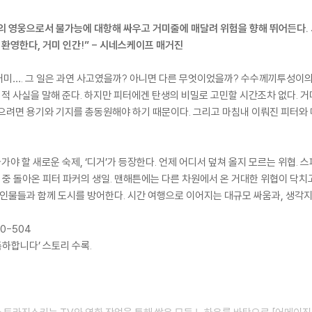
의 영웅으로서 불가능에 대항해 싸우고 거미줄에 매달려 위험을 향해 뛰어든다. 
 환영한다, 거미 인간!” - 시네스케이프 매거진
거미…. 그 일은 과연 사고였을까? 아니면 다른 무엇이었을까? 수수께끼투성이의
 사실을 말해 준다. 하지만 피터에겐 탄생의 비밀로 고민할 시간조차 없다. 거미
으려면 용기와 기지를 총동원해야 하기 때문이다. 그리고 마침내 이뤄진 피터와 
야 할 새로운 숙제, ‘디거’가 등장한다. 언제 어디서 덮쳐 올지 모르는 위협. 
 중 돌아온 피터 파커의 생일. 맨해튼에는 다른 차원에서 온 거대한 위협이 닥치고
 인물들과 함께 도시를 방어한다. 시간 여행으로 이어지는 대규모 싸움과, 생각지
0-504
 축하합니다’ 스토리 수록.